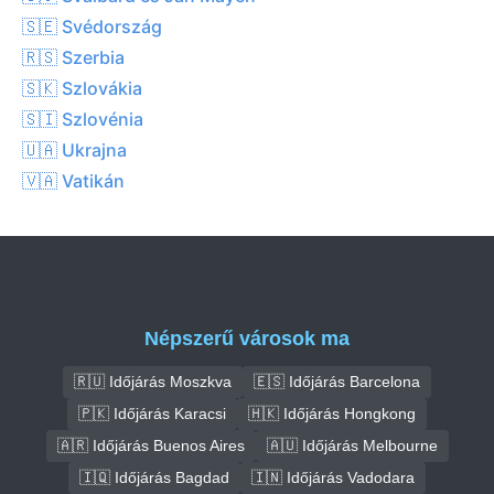
🇸🇪 Svédország
🇷🇸 Szerbia
🇸🇰 Szlovákia
🇸🇮 Szlovénia
🇺🇦 Ukrajna
🇻🇦 Vatikán
Népszerű városok ma
🇷🇺 Időjárás Moszkva
🇪🇸 Időjárás Barcelona
🇵🇰 Időjárás Karacsi
🇭🇰 Időjárás Hongkong
🇦🇷 Időjárás Buenos Aires
🇦🇺 Időjárás Melbourne
🇮🇶 Időjárás Bagdad
🇮🇳 Időjárás Vadodara