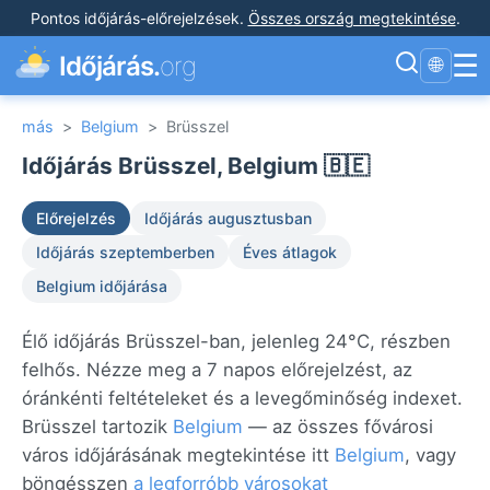
Pontos időjárás-előrejelzések
.
Összes ország megtekintése
.
☰
Időjárás.
org
🌐
más
>
Belgium
>
Brüsszel
Időjárás Brüsszel, Belgium 🇧🇪
Előrejelzés
Időjárás augusztusban
Időjárás szeptemberben
Éves átlagok
Belgium időjárása
Élő időjárás Brüsszel-ban, jelenleg 24°C, részben
felhős. Nézze meg a 7 napos előrejelzést, az
óránkénti feltételeket és a levegőminőség indexet.
Brüsszel tartozik
Belgium
— az összes fővárosi
város időjárásának megtekintése itt
Belgium
, vagy
böngésszen
a legforróbb városokat