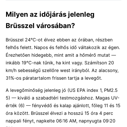
Milyen az időjárás jelenleg
Brüsszel városában?
Brüsszel 24°C-ot élvez ebben az órában, részben
felhős felett. Napos és felhős idő váltakozik az égen.
Érezhetően hidegebb, mint amit a hőmérő mutat —
inkább 19°C-nak tűnik, ha kint vagy. Számítson 20
km/h sebességű szellőre west irányból. Az alacsony,
31%-os páratartalom frissen tartja a levegőt.
A levegőminőség jelenleg jó (US EPA index 1, PM2.5
5) — kiváló a szabadtéri testmozgáshoz. Magas UV-
érték (6) — fényvédő és kalap ajánlott, főleg 11 és 15
óra között. Brüsszel élvezi a hosszú 15 óra 4 perc
nappali fényt, napkelte 06:16 AM, napnyugta 09:20