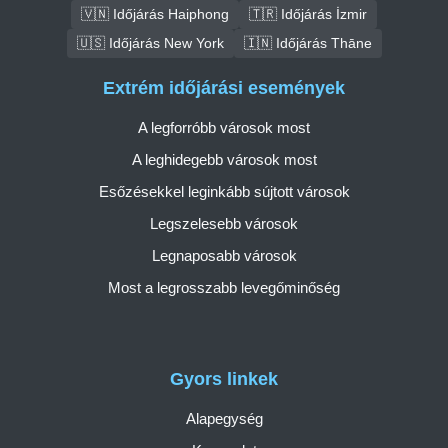
🇻🇳 Időjárás Haiphong
🇹🇷 Időjárás İzmir
🇺🇸 Időjárás New York
🇮🇳 Időjárás Thāne
Extrém időjárási események
A legforróbb városok most
A leghidegebb városok most
Esőzésekkel leginkább sújtott városok
Legszelesebb városok
Legnaposabb városok
Most a legrosszabb levegőminőség
Gyors linkek
Alapegység