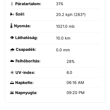
💧
Páratartalom:
31%
🌬️
Szél:
20.2 kph (283°)
🌡️
Nyomás:
1021.0 mb
👁️
Láthatóság:
10.0 km
🌧️
Csapadék:
0.0 mm
☁️
Felhőborítás:
28%
☀️
UV-index:
6.0
🌅
Napkelte:
06:16 AM
🌇
Napnyugta:
09:20 PM