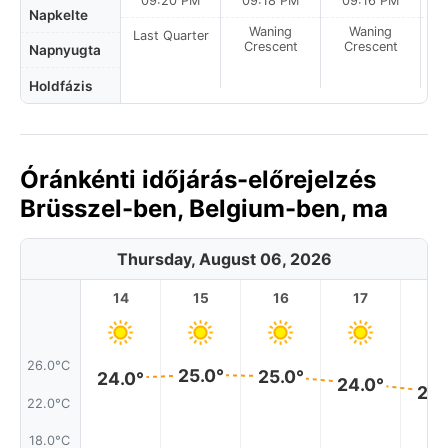
09:20 PM
09:18 PM
09:16 PM
Napkelte
Waning
Waning
Last Quarter
Crescent
Crescent
Napnyugta
Holdfázis
Óránkénti időjárás-előrejelzés
Brüsszel-ben, Belgium-ben, ma
Thursday, August 06, 2026
14
15
16
17
1
26.0°C
25.0°
25.0°
24.0°
24.0°
23.
22.0°C
18.0°C