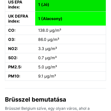
US EPA
1 (Jó)
index:
UK DEFRA
1 (Alacsony)
index:
CO:
138.0 µg/m³
O3:
86.0 µg/m³
NO2:
3.3 µg/m³
SO2:
0.7 µg/m³
PM2.5:
5.0 µg/m³
PM10:
9.1 µg/m³
Brüsszel bemutatása
Brüsszel Belgium szíve, egy olyan város, ahol a