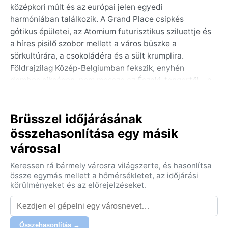
középkori múlt és az európai jelen egyedi
harmóniában találkozik. A Grand Place csipkés
gótikus épületei, az Atomium futurisztikus sziluettje és
a híres pisilő szobor mellett a város büszke a
sörkultúrára, a csokoládéra és a sült krumplira.
Földrajzilag Közép-Belgiumban fekszik, enyhén
dombos síkságon, nem messze az Északi-tengertől – a
tenger közelsége mélyen meghatározza
mindennapjait.
Brüsszel időjárásának
Az óceáni éghajlat (Köppen Cfb) kiegyensúlyozott, de
összehasonlítása egy másik
csapadékos. A nyarak hűvösek, a hőmérséklet ritkán
várossal
emelkedik 25°C fölé, a téli napok pedig enyhék,
fagypont körüli minimumokkal. A páratartalom egész
Keressen rá bármely városra világszerte, és hasonlítsa
évben magas, az eső bármikor lehullhat – évente
össze egymás mellett a hőmérsékletet, az időjárási
átlagosan 200 napon. Hó ritkán esik, és ha mégis,
körülményeket és az előrejelzéseket.
gyorsan elolvad. A csomagban elengedhetetlen egy
réteges öltözet: könnyű esőkabát, pulóver és vízálló
cipő, mert az időjárás gyorsan változik, a napsütéstől
Összehasonlítás →