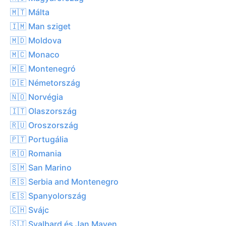
🇲🇹 Málta
🇮🇲 Man sziget
🇲🇩 Moldova
🇲🇨 Monaco
🇲🇪 Montenegró
🇩🇪 Németország
🇳🇴 Norvégia
🇮🇹 Olaszország
🇷🇺 Oroszország
🇵🇹 Portugália
🇷🇴 Romania
🇸🇲 San Marino
🇷🇸 Serbia and Montenegro
🇪🇸 Spanyolország
🇨🇭 Svájc
🇸🇯 Svalbard és Jan Mayen