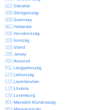
🇬🇮 Gibraltár
🇬🇷 Görögország
🇬🇬 Guernsey
🇳🇱 Hollandia
🇭🇷 Horvátország
🇮🇪 Írország
🇮🇸 Izland
🇯🇪 Jersey
🇽🇰 Koszovó
🇵🇱 Lengyelország
🇱🇻 Lettország
🇱🇮 Liechtenstein
🇱🇹 Litvánia
🇱🇺 Luxemburg
🇲🇰 Macedón Köztársaság
🇭🇺 Magyarország