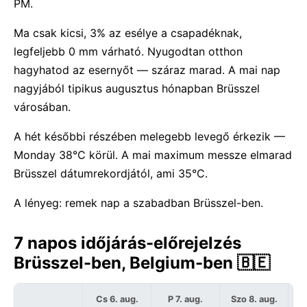
PM.
Ma csak kicsi, 3% az esélye a csapadéknak,
legfeljebb 0 mm várható. Nyugodtan otthon
hagyhatod az esernyőt — száraz marad. A mai nap
nagyjából tipikus augusztus hónapban Brüsszel
városában.
A hét későbbi részében melegebb levegő érkezik —
Monday 38°C körül. A mai maximum messze elmarad
Brüsszel dátumrekordjától, ami 35°C.
A lényeg: remek nap a szabadban Brüsszel-ben.
7 napos időjárás-előrejelzés
Brüsszel-ben, Belgium-ben 🇧🇪
Cs 6. aug.
P 7. aug.
Szo 8. aug.