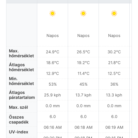
Napos
Napos
Napos
Max.
24.9°C
26.5°C
30.2°C
hőmérséklet
18.6°C
19.2°C
21.8°C
Átlagos
hőmérséklet
12.9°C
11.4°C
12.5°C
Min.
hőmérséklet
53%
45%
36%
Átlagos
25.9 kph
13.7 kph
13.3 kph
páratartalom
0.0 mm
0.0 mm
0.0 mm
Max. szél
6.0
6.0
6.0
Összes
csapadék
06:16 AM
06:18 AM
06:19 AM
UV-index