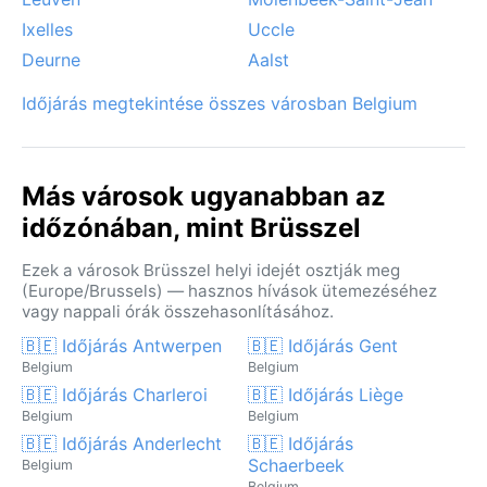
Ixelles
Uccle
Deurne
Aalst
Időjárás megtekintése összes városban Belgium
Más városok ugyanabban az
időzónában, mint Brüsszel
Ezek a városok Brüsszel helyi idejét osztják meg
(Europe/Brussels) — hasznos hívások ütemezéséhez
vagy nappali órák összehasonlításához.
🇧🇪 Időjárás Antwerpen
🇧🇪 Időjárás Gent
Belgium
Belgium
🇧🇪 Időjárás Charleroi
🇧🇪 Időjárás Liège
Belgium
Belgium
🇧🇪 Időjárás Anderlecht
🇧🇪 Időjárás
Schaerbeek
Belgium
Belgium