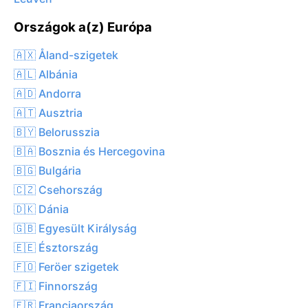
Országok a(z) Európa
🇦🇽 Åland-szigetek
🇦🇱 Albánia
🇦🇩 Andorra
🇦🇹 Ausztria
🇧🇾 Belorusszia
🇧🇦 Bosznia és Hercegovina
🇧🇬 Bulgária
🇨🇿 Csehország
🇩🇰 Dánia
🇬🇧 Egyesült Királyság
🇪🇪 Észtország
🇫🇴 Feröer szigetek
🇫🇮 Finnország
🇫🇷 Franciaország