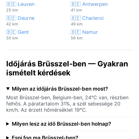
🇧🇪 Leuven
🇧🇪 Antwerpen
25 km
41 km
🇧🇪 Deurne
🇧🇪 Charleroi
42 km
49 km
🇧🇪 Gent
🇧🇪 Namur
50 km
56 km
Időjárás Brüsszel-ben — Gyakran
ismételt kérdések
Milyen az időjárás Brüsszel-ben most?
Most Brüsszel-ben, Belgium-ben, 24°C van, részben
felhős. A páratartalom 31%, a szél sebessége 20
km/h. Az érzett hőmérséklet 19°C.
Milyen lesz az idő Brüsszel-ben holnap?
Esni fog ma Brüsszel-ben?