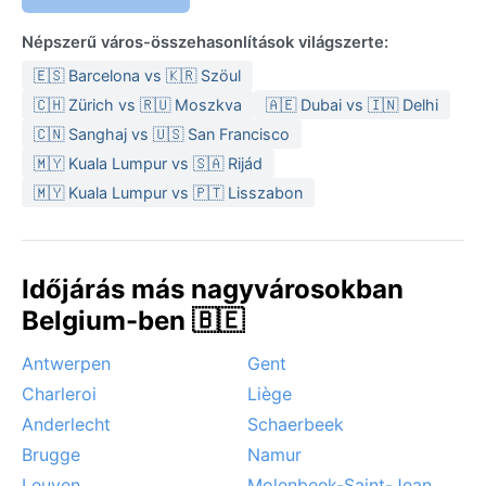
a szitálásig.
Népszerű város-összehasonlítások világszerte:
A legkellemesebb időszak májustól szeptemberig tart,
amikor a nappalok hosszúak és a hőmérséklet
🇪🇸 Barcelona vs 🇰🇷 Szöul
kellemes. Ilyenkor érdemes felfedezni a város parkjait
🇨🇭 Zürich vs 🇷🇺 Moszkva
🇦🇪 Dubai vs 🇮🇳 Delhi
és teraszait. Jellegzetes időjárási jelenség a gyakori,
🇨🇳 Sanghaj vs 🇺🇸 San Francisco
hirtelen jövő eső, valamint az őszi és téli hónapokban
🇲🇾 Kuala Lumpur vs 🇸🇦 Rijád
sűrű köd, amely a tengeri hatás miatt alakul ki. Bár a
🇲🇾 Kuala Lumpur vs 🇵🇹 Lisszabon
belga éghajlat nem produkál szélsőségeket, a szél
néha viharossá fokozódhat, és a borongós égbolt a
város hangulatának szerves része.
Időjárás más nagyvárosokban
Belgium-ben 🇧🇪
Antwerpen
Gent
Charleroi
Liège
Anderlecht
Schaerbeek
Brugge
Namur
Leuven
Molenbeek-Saint-Jean