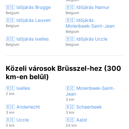
🇧🇪 Időjárás Brugge
🇧🇪 Időjárás Namur
Belgium
Belgium
🇧🇪 Időjárás Leuven
🇧🇪 Időjárás
Molenbeek-Saint-Jean
Belgium
Belgium
🇧🇪 Időjárás Ixelles
🇧🇪 Időjárás Uccle
Belgium
Belgium
Közeli városok Brüsszel-hez (300
km-en belül)
🇧🇪 Ixelles
🇧🇪 Molenbeek-Saint-
Jean
2 km
3 km
🇧🇪 Anderlecht
🇧🇪 Schaerbeek
3 km
3 km
🇧🇪 Uccle
🇧🇪 Aalst
5 km
24 km