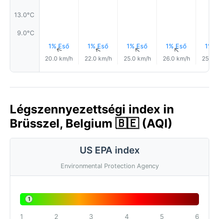
13.0°C
9.0°C
1% Eső
1% Eső
1% Eső
1% Eső
1% E
↑
↑
↑
↑
20.0 km/h
22.0 km/h
25.0 km/h
26.0 km/h
25.0 
Légszennyezettségi index in
Brüsszel, Belgium 🇧🇪 (AQI)
US EPA index
Environmental Protection Agency
1
1
2
3
4
5
6