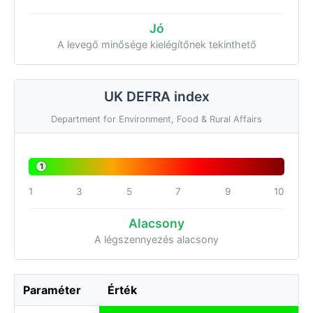
Jó
A levegő minősége kielégítőnek tekinthető
UK DEFRA index
Department for Environment, Food & Rural Affairs
1
1
3
5
7
9
10
Alacsony
A légszennyezés alacsony
Paraméter
Érték