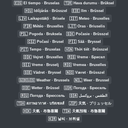
🇪🇸
🇹🇷
El tiempo · Bruselas
Hava durumu · Brüksel
🇭🇺
🇪🇪
Időjárás · Brüsszel
Ilm · Brüssel
🇱🇻
🇮🇹
Laikapstākļi · Brisele
Meteo · Bruxelles
🇫🇷
🇱🇹
Météo · Bruxelles
Oras · Briuselis
🇵🇱
🇸🇰
Pogoda · Bruksela
Počasie · Brüsszel
🇨🇿
🇫🇮
Počasí · Brusel
Sää · Bryssel
🇵🇹
🇻🇳
Tempo · Bruxelas
Thời tiết · Brüsszel
🇩🇰
🇷🇸
Vejret · Bruxelles
Vreme · Брисел
🇸🇮
🇷🇴
Vreme · Bruselj
Vremea · Bruxelles
🇸🇪
🇳🇴
Vädret · Bryssel
Været · Brüsszel
🇬🇧🇺🇸
🇳🇱
Weather · Brussels
Weer · Brussel
🇩🇪
🇺🇦
Wetter · Brüssel
Погода · Брюсель
🇷🇺
🇸🇦
Погода · Брюссель
الطقس · بروكسل
🇹🇭
🇯🇵
สภาพอากาศ · บรัสเซลส์
天気 · ブリュッセル
🇭🇰
🇹🇼
天氣 · 布魯塞爾
天氣預報 · 布魯塞爾
🇰🇷
날씨 · 브뤼셀