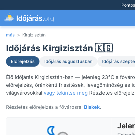
Pontos
Időjárás.
org
más
>
Kirgizisztán
Időjárás Kirgizisztán 🇰🇬
Előrejelzés
Időjárás augusztusban
Időjárás szep
Élő időjárás Kirgizisztán-ban — jelenleg 23°C a fővár
előrejelzés, óránkénti frissítések, levegőminőség és 
világvárosokkal
vagy tekintse meg
Részletes előrejelz
Részletes előrejelzés a fővárosra:
Biskek
.
Jelen