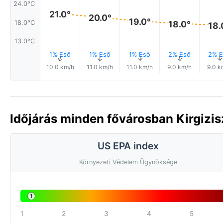
24.0°C
21.0°
20.0°
19.0°
18.0°
18.0°C
18.
13.0°C
1% Eső
1% Eső
1% Eső
2% Eső
2% E
↑
↑
↑
↑
10.0 km/h
11.0 km/h
11.0 km/h
9.0 km/h
9.0 k
Időjárás minden fővárosban Kirgizi
US EPA index
Környezeti Védelem Ügynöksége
1
1
2
3
4
5