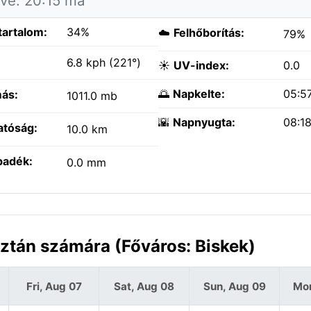
tve: 20:15 ma
tartalom:
34%
☁️
Felhőborítás:
79%
:
6.8 kph (221°)
☀️
UV-index:
0.0
🌅
Napkelte:
05:5
ás:
1011.0 mb
🌇
Napnyugta:
08:1
atóság:
10.0 km
padék:
0.0 mm
sztán számára (Főváros: Biskek)
Fri, Aug 07
Sat, Aug 08
Sun, Aug 09
Mon