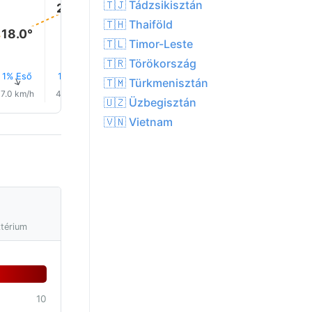
🇹🇯 Tádzsikisztán
23.0°
🇹🇭 Thaiföld
18.0°
🇹🇱 Timor-Leste
🇹🇷 Törökország
1% Eső
1% Eső
1% Eső
1% Eső
1% Eső
0.0 mm
↑
↑
↑
↑
↑
↑
🇹🇲 Türkmenisztán
7.0 km/h
4.0 km/h
5.0 km/h
8.0 km/h
9.0 km/h
12.0 km/
🇺🇿 Üzbegisztán
🇻🇳 Vietnam
ztérium
10