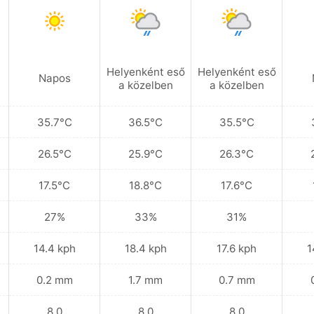
Helyenként eső
Helyenként eső
Napos
a közelben
a közelben
35.7°C
36.5°C
35.5°C
26.5°C
25.9°C
26.3°C
17.5°C
18.8°C
17.6°C
27%
33%
31%
14.4 kph
18.4 kph
17.6 kph
1
0.2 mm
1.7 mm
0.7 mm
8.0
8.0
8.0