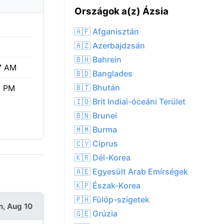
Országok a(z) Ázsia
🇦🇫 Afganisztán
🇦🇿 Azerbajdzsán
🇧🇭 Bahrein
7 AM
🇧🇩 Banglades
🇧🇹 Bhután
8 PM
🇮🇴 Brit Indiai-óceáni Terület
🇧🇳 Brunei
🇲🇲 Burma
🇨🇾 Ciprus
🇰🇷 Dél-Korea
🇦🇪 Egyesült Arab Emírségek
🇰🇵 Észak-Korea
🇵🇭 Fülöp-szigetek
, Aug 10
Tue, Aug 11
🇬🇪 Grúzia