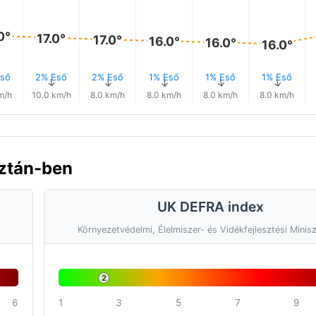
0°
17.0°
17.0°
16.0°
16.0°
16.0°
ső
2% Eső
2% Eső
1% Eső
1% Eső
1% Eső
↑
↑
↑
↑
↑
↑
m/h
10.0 km/h
8.0 km/h
8.0 km/h
8.0 km/h
8.0 km/h
sztán-ben
UK DEFRA index
Környezetvédelmi, Élelmiszer- és Vidékfejlesztési Minis
2
6
1
3
5
7
9