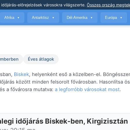
 időjárás-előrejelzések
városokra világszerte
.
Összes ország megtek
Afrika
Antarktisz
Dél-Amerika
Európa
▼
▼
▼
▼
temberben
Éves átlagok
osban,
Biskek
, helyenként eső a közelben-el. Böngéssze
időjárás között minden felsorolt fővárosban. Hasonlítsa 
és a fővárosra mutatva:
a legforróbb városokat most
.
legi időjárás Biskek-ben, Kirgizisztán