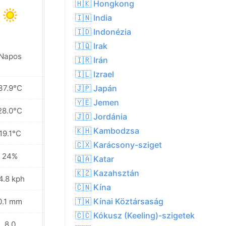
🇭🇰 Hongkong
🇮🇳 India
🇮🇩 Indonézia
🇮🇶 Irak
Napos
Napos
🇮🇷 Irán
🇮🇱 Izrael
37.9°C
37.7°C
🇯🇵 Japán
🇾🇪 Jemen
28.0°C
28.3°C
🇯🇴 Jordánia
🇰🇭 Kambodzsa
19.1°C
20.7°C
🇨🇽 Karácsony-sziget
24%
24%
🇶🇦 Katar
🇰🇿 Kazahsztán
4.8 kph
17.3 kph
🇨🇳 Kína
🇹🇼 Kínai Köztársaság
0.1 mm
0.1 mm
🇨🇨 Kókusz (Keeling)-szigetek
8.0
9.0