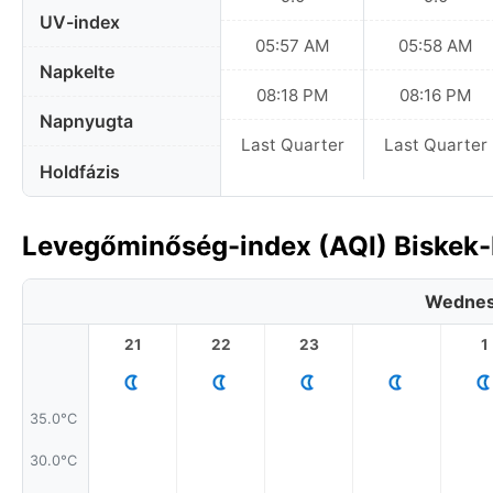
UV-index
05:57 AM
05:58 AM
Napkelte
08:18 PM
08:16 PM
Napnyugta
Last Quarter
Last Quarter
Holdfázis
Levegőminőség-index (AQI) Biskek-b
Wednes
21
22
23
1
35.0°C
30.0°C