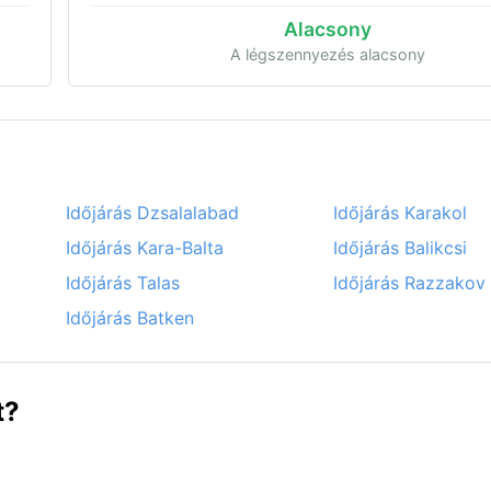
Alacsony
A légszennyezés alacsony
Időjárás Dzsalalabad
Időjárás Karakol
Időjárás Kara-Balta
Időjárás Balikcsi
Időjárás Talas
Időjárás Razzakov
Időjárás Batken
t?