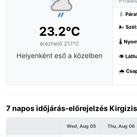
Frissí
💧
Pára
23.2°C
🌬️
Szél
🌡️
Nyom
érezhető 21.1°C
Helyenként eső a közelben
👁️
Láth
🌧️
Csa
7 napos időjárás-előrejelzés Kirgizi
Wed, Aug 05
Thu, Aug 06