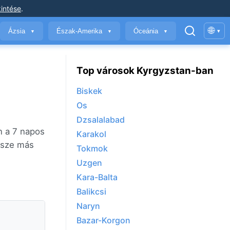
intése
.
🌐
Ázsia
Észak-Amerika
Óceánia
▾
▼
▼
▼
Top városok Kyrgyzstan-ban
Biskek
Os
Dzsalalabad
n a 7 napos
Karakol
össze más
Tokmok
Uzgen
Kara-Balta
Balikcsi
Naryn
Bazar-Korgon