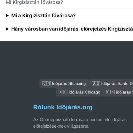
Mi Kirgizisztán fővárosa?
Mi a Kirgizisztán fővárosa?
Hány városban van időjárás-előrejelzés Kirgiziszt
🇨🇳 Időjárás Shaoxing
🇩🇴 Időjárás Santo 
🇺🇸 Időjárás Chicago
🇨🇳 Időjárás
Rólunk Időjárás.org
Az Ön megbízható forrása a pontos, élő időjárás-
előrejelzéseknek világszerte.