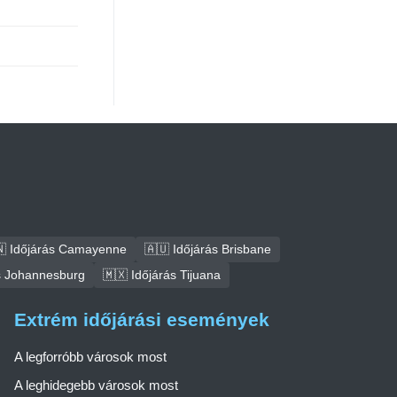
 Időjárás Camayenne
🇦🇺 Időjárás Brisbane
ás Johannesburg
🇲🇽 Időjárás Tijuana
Extrém időjárási események
A legforróbb városok most
A leghidegebb városok most