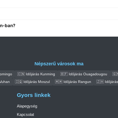
án-ban?
Népszerű városok ma
Domingo
🇨🇳 Időjárás Kunming
🇧🇫 Időjárás Ouagadougou
🇬
 Vuhan
🇮🇶 Időjárás Moszul
🇲🇲 Időjárás Rangun
🇿🇦 Időjár
Gyors linkek
Alapegység
Kapcsolat