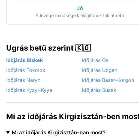
Jó
A levegő minősége kielégítőnek tekinthető
Ugrás betű szerint 🇰🇬
Időjárás Biskek
Időjárás Os
Időjárás Tokmok
Időjárás Uzgen
Időjárás Naryn
Időjárás Bazar-Korgon
Időjárás Kyzyl-Kyya
Időjárás Suzak
Mi az időjárás Kirgizisztán-ben mos
Mi az időjárás Kirgizisztán-ban most?