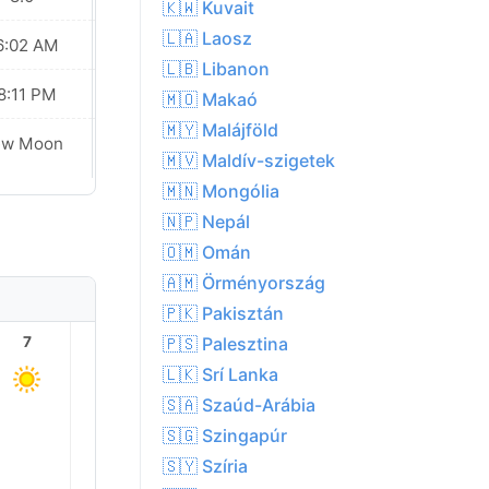
🇰🇼 Kuvait
🇱🇦 Laosz
6:02 AM
06:03 AM
🇱🇧 Libanon
8:11 PM
08:10 PM
🇲🇴 Makaó
🇲🇾 Malájföld
ew Moon
New Moon
🇲🇻 Maldív-szigetek
🇲🇳 Mongólia
🇳🇵 Nepál
🇴🇲 Omán
🇦🇲 Örményország
🇵🇰 Pakisztán
🇵🇸 Palesztina
7
8
9
10
11
12
🇱🇰 Srí Lanka
🇸🇦 Szaúd-Arábia
🇸🇬 Szingapúr
30.0°
29.0°
🇸🇾 Szíria
27.0°
25.0°