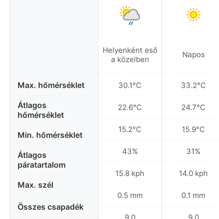
Helyenként eső
Napos
a közelben
Max. hőmérséklet
30.1°C
33.2°C
Átlagos
22.6°C
24.7°C
hőmérséklet
15.2°C
15.9°C
Min. hőmérséklet
43%
31%
Átlagos
páratartalom
15.8 kph
14.0 kph
Max. szél
0.5 mm
0.1 mm
Összes csapadék
9.0
9.0