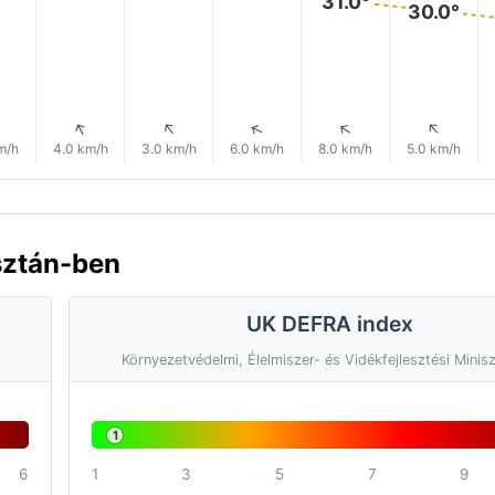
31.0°
30.0°
↑
↑
↑
↑
↑
↑
m/h
4.0 km/h
3.0 km/h
6.0 km/h
8.0 km/h
5.0 km/h
sztán-ben
UK DEFRA index
Környezetvédelmi, Élelmiszer- és Vidékfejlesztési Minis
1
6
1
3
5
7
9