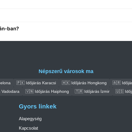
tán-ban?
Népszerű városok ma
celona
🇵🇰 Időjárás Karacsi
🇭🇰 Időjárás Hongkong
🇦🇷 Időjá
s Vadodara
🇻🇳 Időjárás Haiphong
🇹🇷 Időjárás İzmir
🇺🇸 Idő
Gyors linkek
Alapegység
Kapcsolat