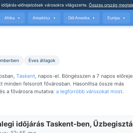
 időjárás-előrejelzések
városokra világszerte
.
Összes ország megtek
Afrika
Antarktisz
Dél-Amerika
Európa
▼
▼
▼
▼
temberben
Éves átlagok
rosban,
Taskent
, napos-el. Böngésszen a 7 napos előreje
tt minden felsorolt fővárosban. Hasonlítsa össze más
és a fővárosra mutatva:
a legforróbb városokat most
.
nlegi időjárás Taskent-ben, Üzbegiszt