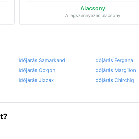
Alacsony
A légszennyezés alacsony
Időjárás Samarkand
Időjárás Fergana
Időjárás Qo‘qon
Időjárás Marg‘ilon
Időjárás Jizzax
Időjárás Chirchiq
t?