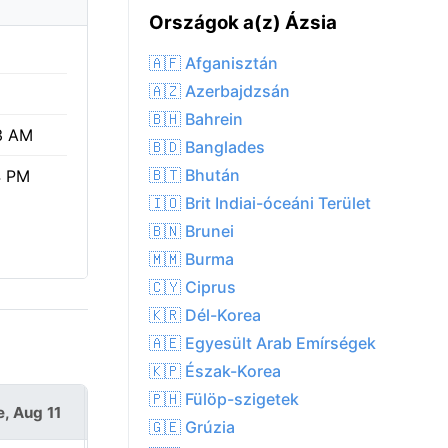
Országok a(z) Ázsia
🇦🇫 Afganisztán
🇦🇿 Azerbajdzsán
🇧🇭 Bahrein
3 AM
🇧🇩 Banglades
🇧🇹 Bhután
4 PM
🇮🇴 Brit Indiai-óceáni Terület
🇧🇳 Brunei
🇲🇲 Burma
🇨🇾 Ciprus
🇰🇷 Dél-Korea
🇦🇪 Egyesült Arab Emírségek
🇰🇵 Észak-Korea
🇵🇭 Fülöp-szigetek
e, Aug 11
Wed, Aug 12
🇬🇪 Grúzia