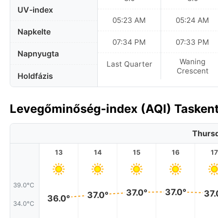
UV-index
05:23 AM
05:24 AM
Napkelte
07:34 PM
07:33 PM
Napnyugta
Waning
Last Quarter
Crescent
Holdfázis
Levegőminőség-index (AQI) Taskent
Thursd
13
14
15
16
17
39.0°C
37.0°
37.0°
37.
37.0°
36.0°
34.0°C