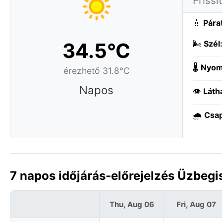
Frissí
💧
Pára
34.5°C
🌬️
Szél
🌡️
Nyom
érezhető 31.8°C
Napos
👁️
Láth
🌧️
Csa
7 napos időjárás-előrejelzés Üzbegi
Thu, Aug 06
Fri, Aug 07