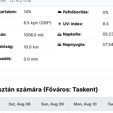
tve: 12:45 ma
tartalom:
14%
☁️
Felhőborítás:
0%
:
6.5 kph (299°)
☀️
UV-index:
8.0
🌅
Napkelte:
05:2
ás:
1006.0 mb
🌇
Napnyugta:
07:3
atóság:
10.0 km
padék:
0.0 mm
sztán számára (Főváros: Taskent)
Sat, Aug 08
Sun, Aug 09
Mon, Aug 10
Tu