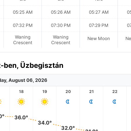
05:25 AM
05:26 AM
05:27 AM
0
07:32 PM
07:30 PM
07:29 PM
0
Waning
Waning
New Moon
N
Crescent
Crescent
-ben, Üzbegisztán
ay, August 06, 2026
18
19
20
21
22
0°
36.0°
34.0°
32.0°