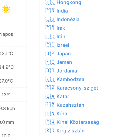
🇭🇰 Hongkong
🇮🇳 India
🇮🇩 Indonézia
🇮🇶 Irak
Napos
Napos
🇮🇷 Irán
🇮🇱 Izrael
42.1°C
41.9°C
🇯🇵 Japán
🇾🇪 Jemen
34.9°C
34.3°C
🇯🇴 Jordánia
🇰🇭 Kambodzsa
27.0°C
26.6°C
🇨🇽 Karácsony-sziget
13%
10%
🇶🇦 Katar
🇰🇿 Kazahsztán
9.8 kph
22.0 kph
🇨🇳 Kína
🇹🇼 Kínai Köztársaság
0.0 mm
0.0 mm
🇰🇬 Kirgizisztán
10.0
10.0