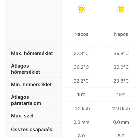
Napos
Napos
Max. hőmérséklet
37.3°C
39.8°C
Átlagos
30.2°C
32.2°C
hőmérséklet
22.2°C
23.8°C
Min. hőmérséklet
19%
15%
Átlagos
páratartalom
11.2 kph
12.6 kph
Max. szél
0.0 mm
0.0 mm
Összes csapadék
8.0
8.0