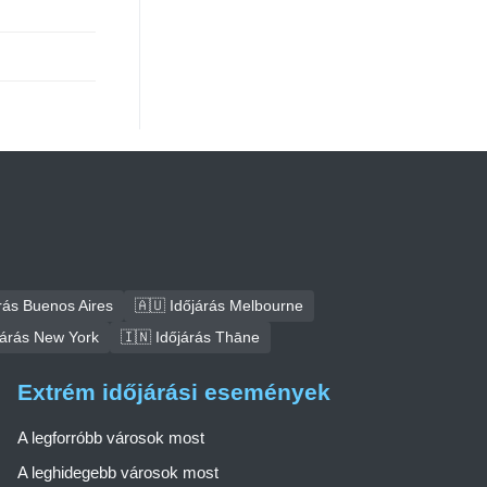
rás Buenos Aires
🇦🇺 Időjárás Melbourne
járás New York
🇮🇳 Időjárás Thāne
Extrém időjárási események
A legforróbb városok most
A leghidegebb városok most