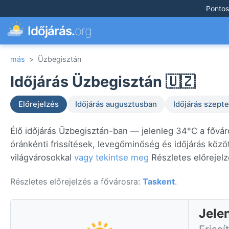
Pontos
Időjárás.
org
más
>
Üzbegisztán
Időjárás Üzbegisztán 🇺🇿
Előrejelzés
Időjárás augusztusban
Időjárás szep
Élő időjárás Üzbegisztán-ban — jelenleg 34°C a fővá
óránkénti frissítések, levegőminőség és időjárás közö
világvárosokkal
vagy tekintse meg
Részletes előrejelz
Részletes előrejelzés a fővárosra:
Taskent
.
Jele