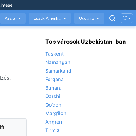
intése
.
🌐
Ázsia
Észak-Amerika
Óceánia
▾
▼
▼
▼
Top városok Uzbekistan-ban
Taskent
Namangan
Samarkand
lzés,
Fergana
Buhara
Qarshi
Qo‘qon
Marg‘ilon
Angren
án
Tirmiz