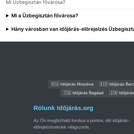
Mi Üzbegisztán fővárosa?
Mi a Üzbegisztán fővárosa?
Hány városban van időjárás-előrejelzés Üzbegisz
🇷🇺 Időjárás Moszkva
🇪🇸 Időjárás Bar
🇮🇶 Időjárás Bagdad
🇮🇳 Időjárá
Rólunk Időjárás.org
Az Ön megbízható forrása a pontos, élő időjárás-
előrejelzéseknek világszerte.