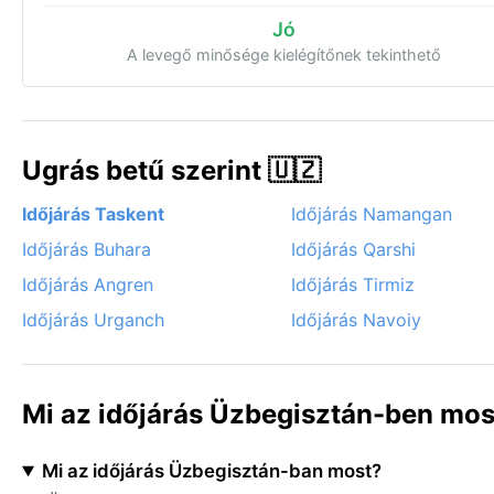
Jó
A levegő minősége kielégítőnek tekinthető
Ugrás betű szerint 🇺🇿
Időjárás Taskent
Időjárás Namangan
Időjárás Buhara
Időjárás Qarshi
Időjárás Angren
Időjárás Tirmiz
Időjárás Urganch
Időjárás Navoiy
Mi az időjárás Üzbegisztán-ben mos
Mi az időjárás Üzbegisztán-ban most?