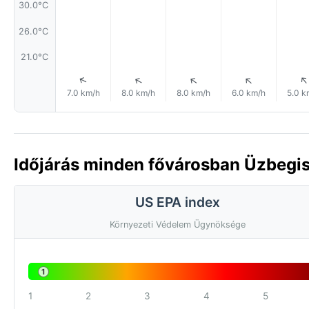
30.0°C
26.0°C
21.0°C
↑
↑
↑
↑
7.0 km/h
8.0 km/h
8.0 km/h
6.0 km/h
5.0 k
Időjárás minden fővárosban Üzbegi
US EPA index
Környezeti Védelem Ügynöksége
1
1
2
3
4
5