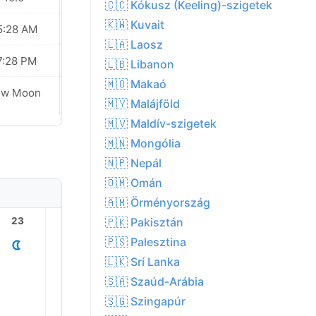
🇨🇨 Kókusz (Keeling)-szigetek
🇰🇼 Kuvait
5:28 AM
05:29 AM
🇱🇦 Laosz
7:28 PM
07:26 PM
🇱🇧 Libanon
🇲🇴 Makaó
ew Moon
New Moon
🇲🇾 Malájföld
🇲🇻 Maldív-szigetek
🇲🇳 Mongólia
🇳🇵 Nepál
🇴🇲 Omán
🇦🇲 Örményország
🇵🇰 Pakisztán
23
1
2
3
4
🇵🇸 Palesztina
🇱🇰 Srí Lanka
🇸🇦 Szaúd-Arábia
🇸🇬 Szingapúr