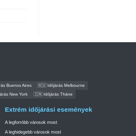
rás Buenos Aires
🇦🇺 Időjárás Melbourne
járás New York
🇮🇳 Időjárás Thāne
Extrém időjárási események
A legforróbb városok most
A leghidegebb városok most