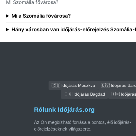
Mi Szomália fővárosa?
Mi a Szomália fővárosa?
Hány városban van időjárás-előrejelzés Szomália
🇷🇺 Időjárás Moszkva
🇪🇸 Időjárás Bar
🇮🇶 Időjárás Bagdad
🇮🇳 Időjárá
Rólunk Időjárás.org
Az Ön megbízható forrása a pontos, élő időjárás-
előrejelzéseknek világszerte.