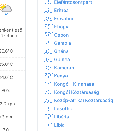
🇨🇮 Elefántcsontpart
🇪🇷 Eritrea
🇸🇿 Eswatini
🇪🇹 Etiópia
enként eső
Helyenként eső
🇬🇦 Gabon
közelben
a közelben
🇬🇲 Gambia
26.6°C
26.7°C
🇬🇭 Ghána
🇬🇳 Guinea
25.0°C
25.0°C
🇨🇲 Kamerun
🇰🇪 Kenya
24.0°C
23.9°C
🇨🇩 Kongó - Kinshasa
80%
81%
🇨🇬 Kongói Köztársaság
🇨🇫 Közép-afrikai Köztársaság
2.0 kph
34.6 kph
🇱🇸 Lesotho
🇱🇷 Libéria
0.3 mm
1.1 mm
🇱🇾 Líbia
7.0
7.0