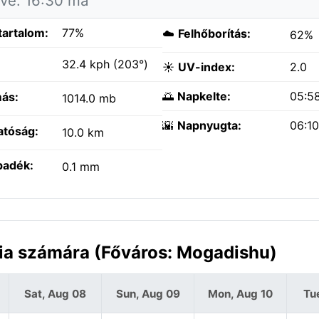
tve: 16:30 ma
tartalom:
77%
☁️
Felhőborítás:
62%
:
32.4 kph (203°)
☀️
UV-index:
2.0
🌅
Napkelte:
05:5
ás:
1014.0 mb
🌇
Napnyugta:
06:1
atóság:
10.0 km
padék:
0.1 mm
lia számára (Főváros: Mogadishu)
Sat, Aug 08
Sun, Aug 09
Mon, Aug 10
Tu