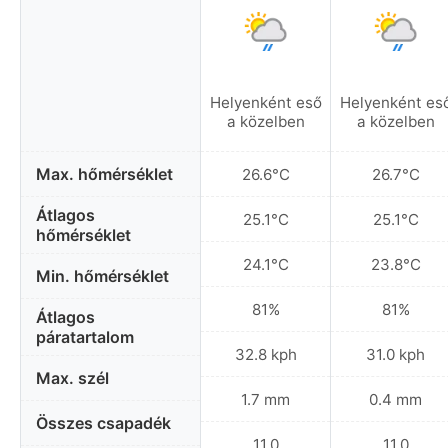
Helyenként eső
Helyenként es
a közelben
a közelben
Max. hőmérséklet
26.6°C
26.7°C
Átlagos
25.1°C
25.1°C
hőmérséklet
24.1°C
23.8°C
Min. hőmérséklet
81%
81%
Átlagos
páratartalom
32.8 kph
31.0 kph
Max. szél
1.7 mm
0.4 mm
Összes csapadék
11.0
11.0