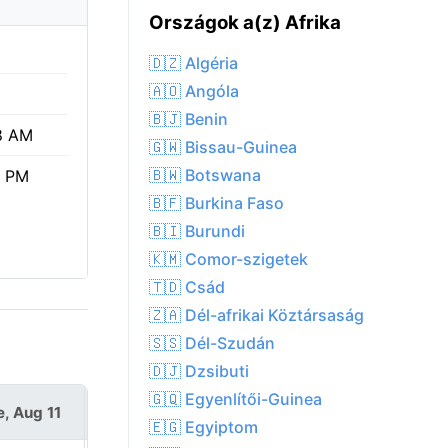
Országok a(z) Afrika
🇩🇿 Algéria
🇦🇴 Angóla
🇧🇯 Benin
8 AM
🇬🇼 Bissau-Guinea
🇧🇼 Botswana
0 PM
🇧🇫 Burkina Faso
🇧🇮 Burundi
🇰🇲 Comor-szigetek
🇹🇩 Csád
🇿🇦 Dél-afrikai Köztársaság
🇸🇸 Dél-Szudán
🇩🇯 Dzsibuti
🇬🇶 Egyenlítői-Guinea
e, Aug 11
Wed, Aug 12
🇪🇬 Egyiptom