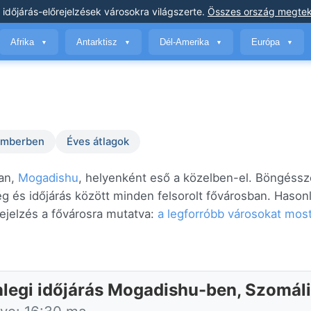
 időjárás-előrejelzések
városokra világszerte
.
Összes ország megtek
Afrika
Antarktisz
Dél-Amerika
Európa
▼
▼
▼
▼
temberben
Éves átlagok
ban,
Mogadishu
, helyenként eső a közelben-el. Böngéssz
ég és időjárás között minden felsorolt fővárosban. Hason
ejelzés a fővárosra mutatva:
a legforróbb városokat mos
nlegi időjárás Mogadishu-ben, Szomál