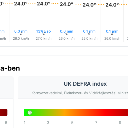
0°
24.0°
24.0°
24.0°
24.0°
24.0°
 mm
0.0 mm
13% Eső
0.0 mm
0.1 mm
0.1 mm
↑
↑
↑
↑
↑
↑
km/h
26.0 km/h
27.0 km/h
26.0 km/h
25.0 km/h
26.0 km/h
ia-ben
UK DEFRA index
Környezetvédelmi, Élelmiszer- és Vidékfejlesztési Minis
1
6
1
3
5
7
9