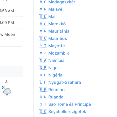
🇲🇬 Madagaszkár
🇲🇼 Malawi
5:58 AM
05:57 AM
🇲🇱 Mali
6:09 PM
06:09 PM
🇲🇦 Marokkó
🇲🇷 Mauritánia
ew Moon
New Moon
🇲🇺 Mauritius
🇾🇹 Mayotte
🇲🇿 Mozambik
🇳🇦 Namíbia
🇳🇪 Niger
🇳🇬 Nigéria
🇪🇭 Nyugat-Szahara
3
4
5
6
7
8
🇷🇪 Réunion
🇷🇼 Ruanda
🇸🇹 São Tomé és Príncipe
🇸🇨 Seychelle-szigetek
25.0°