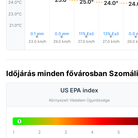
25.0°
24.0°
24.0°C
24.
23.0°C
21.0°C
0.1 mm
0.0 mm
11% Eső
13% Eső
0.0
↑
↑
↑
↑
33.0 km/h
29.0 km/h
27.0 km/h
27.0 km/h
26.0 
Időjárás minden fővárosban Szomál
US EPA index
Környezeti Védelem Ügynöksége
1
1
2
3
4
5