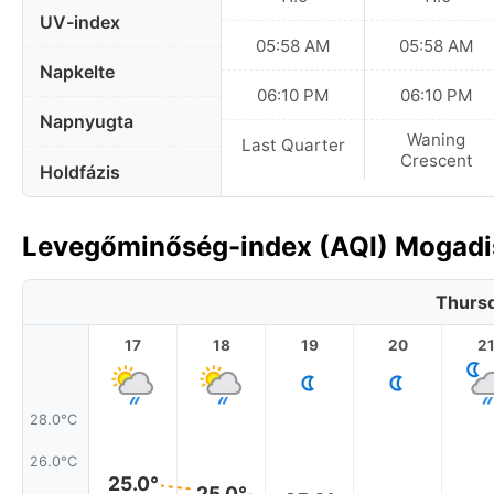
UV-index
05:58 AM
05:58 AM
Napkelte
06:10 PM
06:10 PM
Napnyugta
Waning
Last Quarter
Crescent
Holdfázis
Levegőminőség-index (AQI) Mogadi
Thursd
17
18
19
20
2
28.0°C
26.0°C
25.0°
25.0°