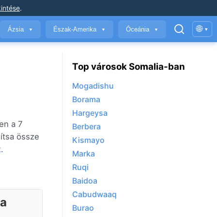
intése
.
🌐
Ázsia
Észak-Amerika
Óceánia
▾
▼
▼
▼
Top városok Somalia-ban
Mogadishu
Borama
Hargeysa
en a 7
Berbera
lítsa össze
Kismayo
t
.
Marka
Ruqi
Baidoa
Cabudwaaq
ia
Burao