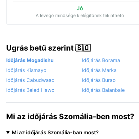
Jó
A levegő minősége kielégítőnek tekinthető
Ugrás betű szerint 🇸🇴
Időjárás Mogadishu
Időjárás Borama
Időjárás Kismayo
Időjárás Marka
Időjárás Cabudwaaq
Időjárás Burao
Időjárás Beled Hawo
Időjárás Balanbale
Mi az időjárás Szomália-ben most?
Mi az időjárás Szomália-ban most?