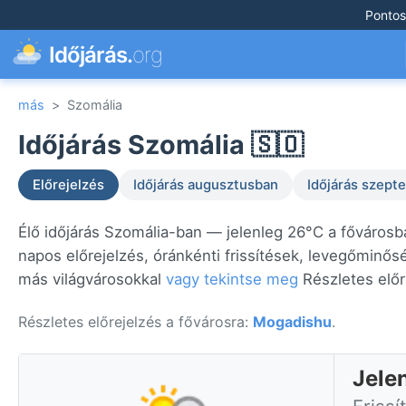
Pontos
Időjárás.
org
más
>
Szomália
Időjárás Szomália 🇸🇴
Előrejelzés
Időjárás augusztusban
Időjárás szep
Élő időjárás Szomália-ban — jelenleg 26°C a főváros
napos előrejelzés, óránkénti frissítések, levegőminős
más világvárosokkal
vagy tekintse meg
Részletes előr
Részletes előrejelzés a fővárosra:
Mogadishu
.
Jele