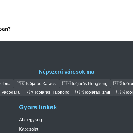
-ban?
Népszerű városok ma
celona
🇵🇰 Időjárás Karacsi
🇭🇰 Időjárás Hongkong
🇦🇷 Időjá
s Vadodara
🇻🇳 Időjárás Haiphong
🇹🇷 Időjárás İzmir
🇺🇸 Idő
Gyors linkek
Alapegység
Kapcsolat