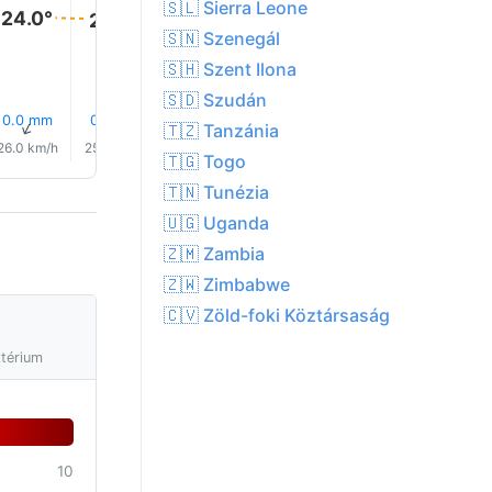
🇸🇱 Sierra Leone
24.0°
24.0°
24.0°
24.0°
24.0°
🇸🇳 Szenegál
🇸🇭 Szent Ilona
🇸🇩 Szudán
0.0 mm
0.0 mm
0.0 mm
0.0 mm
0.0 mm
0.0 mm
↑
↑
↑
↑
↑
↑
🇹🇿 Tanzánia
26.0 km/h
25.0 km/h
24.0 km/h
23.0 km/h
23.0 km/h
24.0 km/
🇹🇬 Togo
🇹🇳 Tunézia
🇺🇬 Uganda
🇿🇲 Zambia
🇿🇼 Zimbabwe
🇨🇻 Zöld-foki Köztársaság
ztérium
10