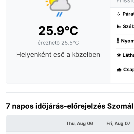
Frissí
💧
Pára
25.9°C
🌬️
Szél
🌡️
Nyom
érezhető 25.5°C
Helyenként eső a közelben
👁️
Láth
🌧️
Csa
7 napos időjárás-előrejelzés Szomá
Thu, Aug 06
Fri, Aug 07