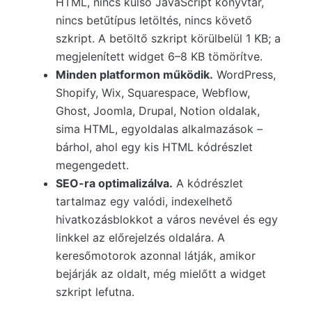
HTML, nincs külső JavaScript könyvtár,
nincs betűtípus letöltés, nincs követő
szkript. A betöltő szkript körülbelül 1 KB; a
megjelenített widget 6–8 KB tömörítve.
Minden platformon működik.
WordPress,
Shopify, Wix, Squarespace, Webflow,
Ghost, Joomla, Drupal, Notion oldalak,
sima HTML, egyoldalas alkalmazások –
bárhol, ahol egy kis HTML kódrészlet
megengedett.
SEO-ra optimalizálva.
A kódrészlet
tartalmaz egy valódi, indexelhető
hivatkozásblokkot a város nevével és egy
linkkel az előrejelzés oldalára. A
keresőmotorok azonnal látják, amikor
bejárják az oldalt, még mielőtt a widget
szkript lefutna.