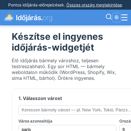
Pontos időjárás-előrejelzések
.
Összes ország megtekintése
.
☰
Időjárás.
org
🌐
Készítse el ingyenes
időjárás-widgetjét
Élő időjárás bármely városhoz, teljesen
testreszabható. Egy sor HTML — bármely
weboldalon működik (WordPress, Shopify, Wix,
sima HTML, bárhol). Örökre ingyenes.
1. Válasszon várost
Város azonosítója
Orszá