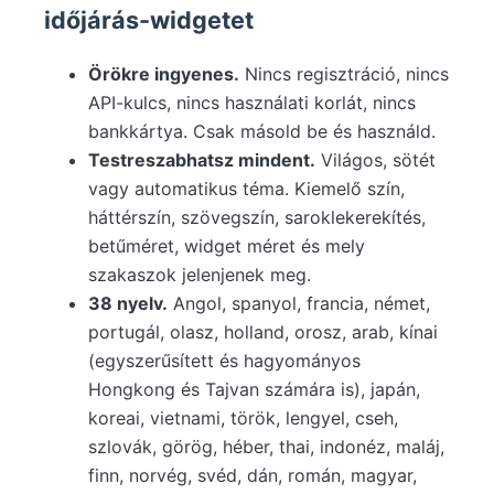
időjárás-widgetet
Örökre ingyenes.
Nincs regisztráció, nincs
API-kulcs, nincs használati korlát, nincs
bankkártya. Csak másold be és használd.
Testreszabhatsz mindent.
Világos, sötét
vagy automatikus téma. Kiemelő szín,
háttérszín, szövegszín, saroklekerekítés,
betűméret, widget méret és mely
szakaszok jelenjenek meg.
38 nyelv.
Angol, spanyol, francia, német,
portugál, olasz, holland, orosz, arab, kínai
(egyszerűsített és hagyományos
Hongkong és Tajvan számára is), japán,
koreai, vietnami, török, lengyel, cseh,
szlovák, görög, héber, thai, indonéz, maláj,
finn, norvég, svéd, dán, román, magyar,