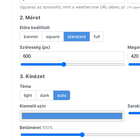
Ugyanaz az azonosító, mint a weather.now URL-jében, pl.
/fr/par
2. Méret
Előre beállított
banner
square
standard
full
Szélesség (px)
Magas
3. Kinézet
Téma
light
dark
auto
Kiemelő szín
Sarok
Betűméret
100%