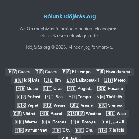
Rólunk Időjárás.org
Az Ön megbízható forrása a pontos, élő időjárás-
előrejelzéseknek világszerte.
Időjárás.org © 2026. Minden jog fenntartva.
🇲🇾
🇮🇩
🇪🇸
🇹🇷
Cuaca
Cuaca
El tiempo
Hava durumu
🇭🇺
🇪🇪
🇱🇻
🇮🇹
Időjárás
Ilm
Laikapstākļi
Meteo
🇫🇷
🇱🇹
🇵🇱
🇸🇰
Météo
Oras
Pogoda
Počasie
🇨🇿
🇫🇮
🇵🇹
🇻🇳
Počasí
Sää
Tempo
Thời tiết
🇩🇰
🇷🇸
🇸🇮
🇷🇴
Vejret
Vreme
Vreme
Vremea
🇸🇪
🇳🇴
🇬🇧🇺🇸
🇳🇱
Vädret
Været
Weather
Weer
🇩🇪
🇺🇦
🇷🇺
🇸🇦
Wetter
Погода
Погода
الطقس
🇹🇭
🇯🇵
🇭🇰
🇹🇼
สภาพอากาศ
天気
天氣
天氣預報
🇰🇷
날씨