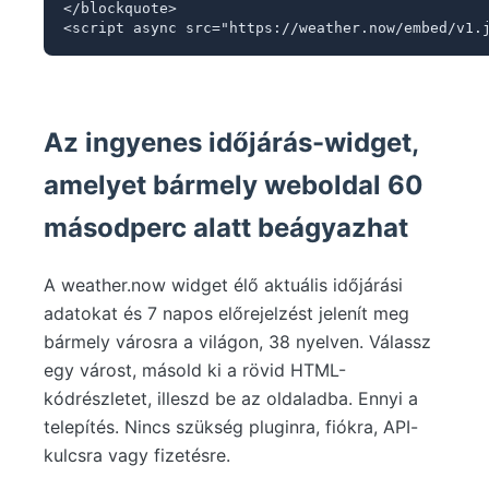
</blockquote>

<script async src="https://weather.now/embed/v1.
Az ingyenes időjárás-widget,
amelyet bármely weboldal 60
másodperc alatt beágyazhat
A weather.now widget élő aktuális időjárási
adatokat és 7 napos előrejelzést jelenít meg
bármely városra a világon, 38 nyelven. Válassz
egy várost, másold ki a rövid HTML-
kódrészletet, illeszd be az oldaladba. Ennyi a
telepítés. Nincs szükség pluginra, fiókra, API-
kulcsra vagy fizetésre.