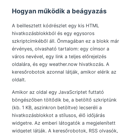
Hogyan működik a beágyazás
A beillesztett kódrészlet egy kis HTML
hivatkozásblokkból és egy egysoros
szkriptcímkéből áll. Önmagában ez a blokk már
érvényes, olvasható tartalom: egy címsor a
város nevével, egy link a teljes előrejelzés
oldalára, és egy weather.now hivatkozás. A
keresőrobotok azonnal látják, amikor elérik az
oldalt.
Amikor az oldal egy JavaScriptet futtató
böngészőben töltődik be, a betöltő szkriptünk
(kb. 1 KB, aszinkron betöltve) lecseréli a
hivatkozásblokkot a stílusos, élő időjárás
widgetre. Az emberi látogatók a megjelenített
widgetet látják. A keresőrobotok, RSS olvasók,