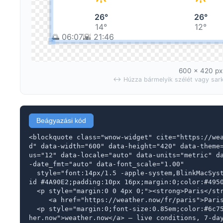
600 × 420 px
↔ Húzza bármelyik szélét vagy sar
Beágyazási kód
<blockquote class="wnow-widget" cite="https://we
d" data-width="600" data-height="420" data-theme
us="12" data-locale="auto" data-units="metric" d
-date_fmt="auto" data-font_scale="1.00"

  style="font:14px/1.5 -apple-system,BlinkMacSystemFont,sans-serif;border-left:3px sol
id #4A90E2;padding:10px 16px;margin:0;color:#4950
  <p style="margin:0 0 4px 0;"><strong>Paris</strong> weather forecast — 

     <a href="https://weather.now/fr/paris">Paris weather today</a></p>

  <p style="margin:0;font-size:0.85em;color:#6c757d;">Powered by <a href="https://weat
her.now">weather.now</a> — live conditions, 7-day