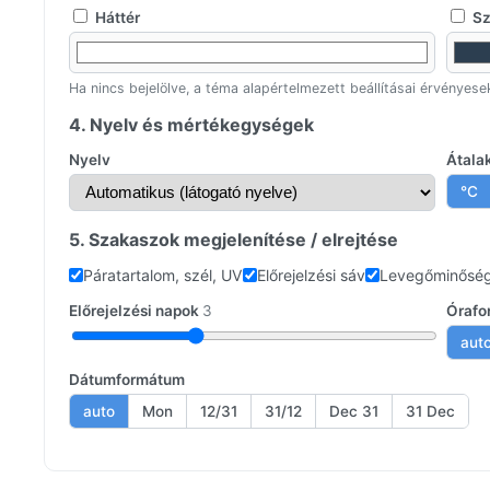
Háttér
Sz
Ha nincs bejelölve, a téma alapértelmezett beállításai érvényese
4. Nyelv és mértékegységek
Nyelv
Átala
°C
5. Szakaszok megjelenítése / elrejtése
Páratartalom, szél, UV
Előrejelzési sáv
Levegőminősé
Előrejelzési napok
3
Órafo
aut
Dátumformátum
auto
Mon
12/31
31/12
Dec 31
31 Dec