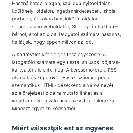
Használhatod blogon, szálloda nyitóoldalán,
üdülőhelyi oldalon, ingatlanhirdetésben, iskolai
portálon, útikalauzban, kikötői oldalon,
síparadicsom weboldalán, Shopify áruházban –
bárhol, ahol az oldal látogatói számára hasznos,
ha látják, hogy éppen milyen az idő.
A kódrészlet két dolgot tesz egyszerre. A
látogatóid számára egy tiszta, stílusos időjárás-
kártyaként jelenik meg. A keresőmotorok, RSS-
olvasók és képernyőolvasók számára pedig
szemantikus HTML-idézetként: a város nevét,
az előrejelzési oldalra mutató linket és a
weather.now-ra való hivatkozást tartalmazza.
Mindezt egyetlen kódsorból.
Miért választják ezt az ingyenes