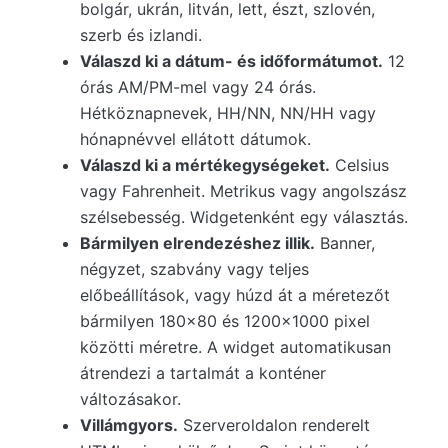
bolgár, ukrán, litván, lett, észt, szlovén,
szerb és izlandi.
Válaszd ki a dátum- és időformátumot.
12
órás AM/PM-mel vagy 24 órás.
Hétköznapnevek, HH/NN, NN/HH vagy
hónapnévvel ellátott dátumok.
Válaszd ki a mértékegységeket.
Celsius
vagy Fahrenheit. Metrikus vagy angolszász
szélsebesség. Widgetenként egy választás.
Bármilyen elrendezéshez illik.
Banner,
négyzet, szabvány vagy teljes
előbeállítások, vagy húzd át a méretezőt
bármilyen 180×80 és 1200×1000 pixel
közötti méretre. A widget automatikusan
átrendezi a tartalmát a konténer
változásakor.
Villámgyors.
Szerveroldalon renderelt