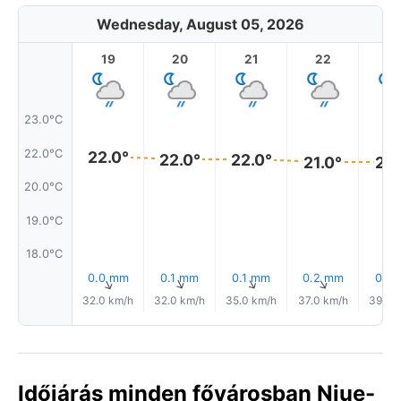
Wednesday, August 05, 2026
19
20
21
22
2
23.0°C
22.0°C
22.0°
22.0°
22.0°
21.0°
21.
20.0°C
19.0°C
18.0°C
0.0 mm
0.1 mm
0.1 mm
0.2 mm
0.1 
↑
↑
↑
↑
32.0 km/h
32.0 km/h
35.0 km/h
37.0 km/h
39.0 
Időjárás minden fővárosban Niue-