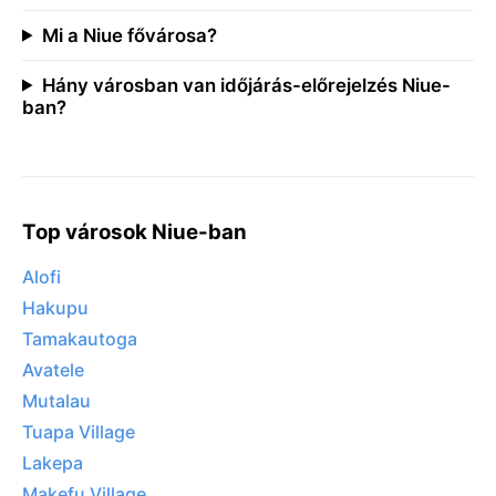
Mi a Niue fővárosa?
Hány városban van időjárás-előrejelzés Niue-
ban?
Top városok Niue-ban
Alofi
Hakupu
Tamakautoga
Avatele
Mutalau
Tuapa Village
Lakepa
Makefu Village