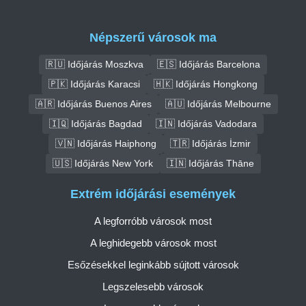
Népszerű városok ma
🇷🇺 Időjárás Moszkva
🇪🇸 Időjárás Barcelona
🇵🇰 Időjárás Karacsi
🇭🇰 Időjárás Hongkong
🇦🇷 Időjárás Buenos Aires
🇦🇺 Időjárás Melbourne
🇮🇶 Időjárás Bagdad
🇮🇳 Időjárás Vadodara
🇻🇳 Időjárás Haiphong
🇹🇷 Időjárás İzmir
🇺🇸 Időjárás New York
🇮🇳 Időjárás Thāne
Extrém időjárási események
A legforróbb városok most
A leghidegebb városok most
Esőzésekkel leginkább sújtott városok
Legszelesebb városok