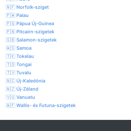
🇳🇫 Norfolk-sziget
🇵🇼 Palau
🇵🇬 Pápua Új-Guinea
🇵🇳 Pitcairn-szigetek
🇸🇧 Salamon-szigetek
🇼🇸 Samoa
🇹🇰 Tokelau
🇹🇴 Tongai
🇹🇻 Tuvalu
🇳🇨 Új-Kaledónia
🇳🇿 Új-Zéland
🇻🇺 Vanuatu
🇼🇫 Wallis- és Futuna-szigetek