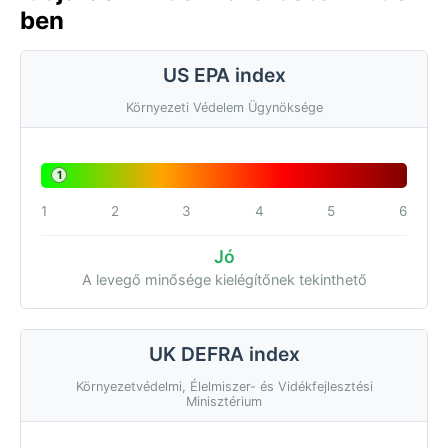
ben
US EPA index
Környezeti Védelem Ügynöksége
1
1
2
3
4
5
6
Jó
A levegő minősége kielégítőnek tekinthető
UK DEFRA index
Környezetvédelmi, Élelmiszer- és Vidékfejlesztési
Minisztérium