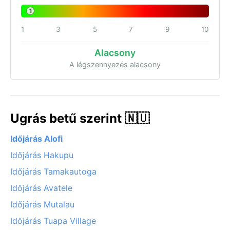
1
1
3
5
7
9
10
Alacsony
A légszennyezés alacsony
Ugrás betű szerint 🇳🇺
Időjárás Alofi
Időjárás Hakupu
Időjárás Tamakautoga
Időjárás Avatele
Időjárás Mutalau
Időjárás Tuapa Village