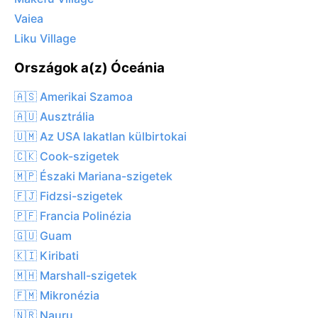
Vaiea
Liku Village
Országok a(z) Óceánia
🇦🇸 Amerikai Szamoa
🇦🇺 Ausztrália
🇺🇲 Az USA lakatlan külbirtokai
🇨🇰 Cook-szigetek
🇲🇵 Északi Mariana-szigetek
🇫🇯 Fidzsi-szigetek
🇵🇫 Francia Polinézia
🇬🇺 Guam
🇰🇮 Kiribati
🇲🇭 Marshall-szigetek
🇫🇲 Mikronézia
🇳🇷 Nauru