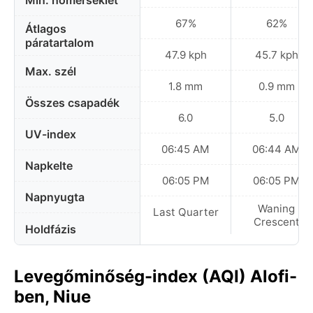
Min. hőmérséklet
67%
62%
Átlagos
páratartalom
47.9 kph
45.7 kph
Max. szél
1.8 mm
0.9 mm
Összes csapadék
6.0
5.0
UV-index
06:45 AM
06:44 AM
Napkelte
06:05 PM
06:05 PM
Napnyugta
Waning
Last Quarter
Crescent
Holdfázis
Levegőminőség-index (AQI) Alofi-
ben, Niue