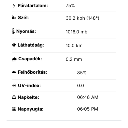
💧
Páratartalom:
75%
🌬️
Szél:
30.2 kph (148°)
🌡️
Nyomás:
1016.0 mb
👁️
Láthatóság:
10.0 km
🌧️
Csapadék:
0.2 mm
☁️
Felhőborítás:
85%
☀️
UV-index:
0.0
🌅
Napkelte:
06:46 AM
🌇
Napnyugta:
06:05 PM