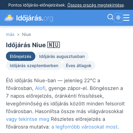
Pontos időjárás-előrejelzések
.
Összes ország megtekintése
.
☰
Időjárás.
org
🌐
más
>
Niue
Időjárás Niue 🇳🇺
Előrejelzés
Időjárás augusztusban
Időjárás szeptemberben
Éves átlagok
Élő időjárás Niue-ban — jelenleg 22°C a
fővárosban,
Alofi
, gyenge zápor-el. Böngésszen a
7 napos előrejelzés, óránkénti frissítések,
levegőminőség és időjárás között minden felsorolt
fővárosban. Hasonlítsa össze más világvárosokkal
vagy tekintse meg
Részletes előrejelzés a
fővárosra mutatva:
a legforróbb városokat most
.