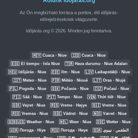
Rólunk Időjárás.org
Az Ön megbízható forrása a pontos, élő időjárás-
előrejelzéseknek világszerte.
Időjárás.org © 2026. Minden jog fenntartva.
🇲🇾
🇮🇩
Cuaca · Niue
Cuaca · Niue
🇪🇸
🇹🇷
El tiempo · Isla Niue
Hava durumu · Niue Adaları
🇭🇺
🇪🇪
🇱🇻
Időjárás · Niue
Ilm · Niue
Laikapstākļi · Niue
🇮🇹
🇫🇷
🇱🇹
Meteo · Niue
Météo · Nioué
Oras · Niujė
🇵🇱
🇸🇰
🇨🇿
Pogoda · Niue
Počasie · Niue
Počasí · Niue
🇫🇮
🇵🇹
🇻🇳
Sää · Niue
Tempo · Niue
Thời tiết · Niue
🇩🇰
🇷🇸
🇸🇮
Vejret · Niue
Vreme · Нијуе
Vreme · Niue
🇷🇴
🇸🇪
🇳🇴
Vremea · Niue
Vädret · Niue
Været · Niue
🇬🇧🇺🇸
🇳🇱
🇩🇪
Weather · Niue
Weer · Niue
Wetter · Niue
🇺🇦
🇷🇺
🇸🇦
Погода · Ніуе
Погода · Ниуе
الطقس · نييوي