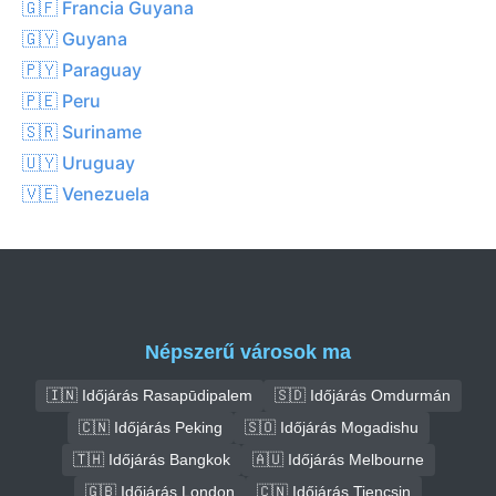
🇬🇫 Francia Guyana
🇬🇾 Guyana
🇵🇾 Paraguay
🇵🇪 Peru
🇸🇷 Suriname
🇺🇾 Uruguay
🇻🇪 Venezuela
Népszerű városok ma
🇮🇳 Időjárás Rasapūdipalem
🇸🇩 Időjárás Omdurmán
🇨🇳 Időjárás Peking
🇸🇴 Időjárás Mogadishu
🇹🇭 Időjárás Bangkok
🇦🇺 Időjárás Melbourne
🇬🇧 Időjárás London
🇨🇳 Időjárás Tiencsin