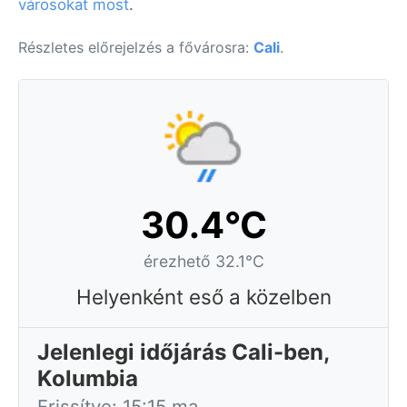
városokat most
.
Részletes előrejelzés a fővárosra:
Cali
.
30.4°C
érezhető 32.1°C
Helyenként eső a közelben
Jelenlegi időjárás Cali-ben,
Kolumbia
Frissítve: 15:15 ma