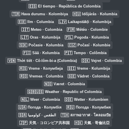
🇪🇸
El tiempo · República de Colombia
🇹🇷
🇭🇺
Hava durumu · Kolombiya
Időjárás · Kolumbia
🇪🇪
🇱🇻
Ilm · Columbia
Laikapstākļi · Kolumbija
🇮🇹
🇫🇷
Meteo · Colombia
Météo · Colombie
🇱🇹
🇵🇱
Oras · Kolumbija
Pogoda · Kolumbia
🇸🇰
🇨🇿
Počasie · Kolumbia
Počasí · Kolumbie
🇫🇮
🇵🇹
Sää · Kolumbia
Tempo · Colômbia
🇻🇳
🇩🇰
Thời tiết · Cô-lôm-bi-a (Colombia)
Vejret · Colombia
🇷🇸
🇸🇮
Vreme · Колумбија
Vreme · Kolumbija
🇷🇴
🇸🇪
Vremea · Columbia
Vädret · Colombia
🇳🇴
Været · Colombia
🇬🇧🇺🇸
Weather · Republic of Colombia
🇳🇱
🇩🇪
Weer · Colombia
Wetter · Kolumbien
🇺🇦
🇷🇺
Погода · Колумбія
Погода · Колумбия
🇸🇦
🇹🇭
الطقس · كولومبيا
สภาพอากาศ · โคลอมเบีย
🇯🇵
🇭🇰
天気 · コロンビア共和国
天氣 · 哥倫比亞