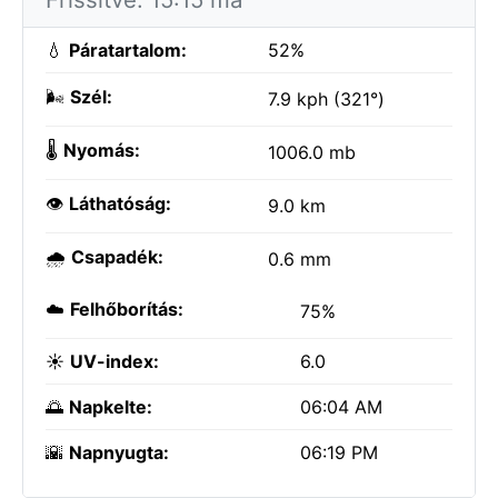
💧
Páratartalom:
52%
🌬️
Szél:
7.9 kph (321°)
🌡️
Nyomás:
1006.0 mb
👁️
Láthatóság:
9.0 km
🌧️
Csapadék:
0.6 mm
☁️
Felhőborítás:
75%
☀️
UV-index:
6.0
🌅
Napkelte:
06:04 AM
🌇
Napnyugta:
06:19 PM