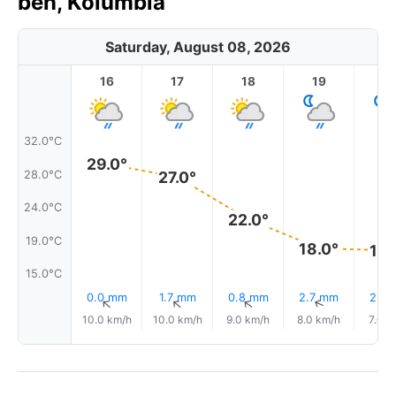
ben, Kolumbia
Saturday, August 08, 2026
16
17
18
19
2
32.0°C
29.0°
28.0°C
27.0°
24.0°C
22.0°
19.0°C
18.0°
18.
15.0°C
0.0 mm
1.7 mm
0.8 mm
2.7 mm
2.4
↑
↑
↑
↑
10.0 km/h
10.0 km/h
9.0 km/h
8.0 km/h
7.0 k