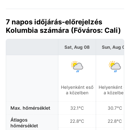
7 napos időjárás-előrejelzés
Kolumbia számára (Főváros: Cali)
Sat, Aug 08
Sun, Aug 09
Helyenként eső
Helyenként es
a közelben
a közelben
Max. hőmérséklet
32.1°C
30.7°C
Átlagos
22.8°C
22.8°C
hőmérséklet