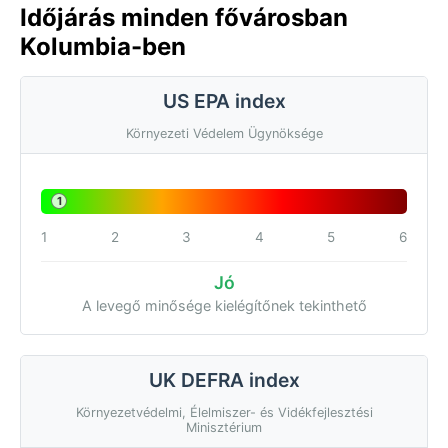
Időjárás minden fővárosban
Kolumbia-ben
US EPA index
Környezeti Védelem Ügynöksége
1
1
2
3
4
5
6
Jó
A levegő minősége kielégítőnek tekinthető
UK DEFRA index
Környezetvédelmi, Élelmiszer- és Vidékfejlesztési
Minisztérium