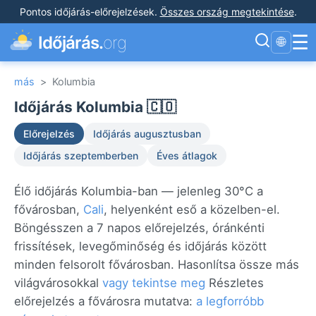
Pontos időjárás-előrejelzések
.
Összes ország megtekintése
.
☰
Időjárás.
org
🌐
más
>
Kolumbia
Időjárás Kolumbia 🇨🇴
Előrejelzés
Időjárás augusztusban
Időjárás szeptemberben
Éves átlagok
Élő időjárás Kolumbia-ban — jelenleg 30°C a
fővárosban,
Cali
, helyenként eső a közelben-el.
Böngésszen a 7 napos előrejelzés, óránkénti
frissítések, levegőminőség és időjárás között
minden felsorolt fővárosban. Hasonlítsa össze más
világvárosokkal
vagy tekintse meg
Részletes
előrejelzés a fővárosra mutatva:
a legforróbb