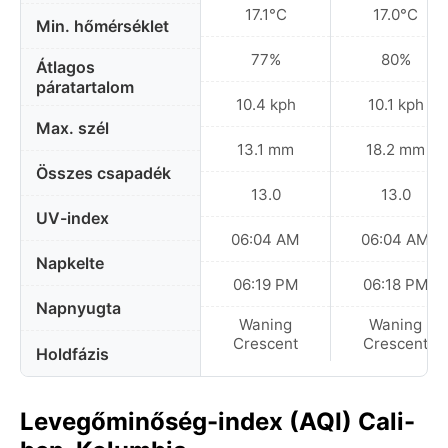
17.1°C
17.0°C
Min. hőmérséklet
77%
80%
Átlagos
páratartalom
10.4 kph
10.1 kph
Max. szél
13.1 mm
18.2 mm
Összes csapadék
13.0
13.0
UV-index
06:04 AM
06:04 AM
Napkelte
06:19 PM
06:18 PM
Napnyugta
Waning
Waning
Crescent
Crescent
Holdfázis
Levegőminőség-index (AQI) Cali-