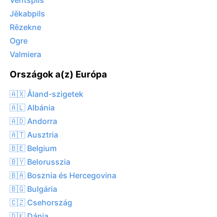
Ventspils
Jēkabpils
Rēzekne
Ogre
Valmiera
Országok a(z) Európa
🇦🇽 Åland-szigetek
🇦🇱 Albánia
🇦🇩 Andorra
🇦🇹 Ausztria
🇧🇪 Belgium
🇧🇾 Belorusszia
🇧🇦 Bosznia és Hercegovina
🇧🇬 Bulgária
🇨🇿 Csehország
🇩🇰 Dánia