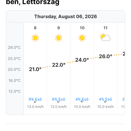
ben, Lettország
Thursday, August 06, 2026
8
9
10
11
1
29.0°C
27.
26.0°
25.0°C
24.0°
22.0°
21.0°
20.0°C
16.0°C
12.0°C
9% Eső
6% Eső
4% Eső
4% Eső
3% E
↑
↑
↑
↑
13.0 km/h
12.0 km/h
10.0 km/h
10.0 km/h
11.0 