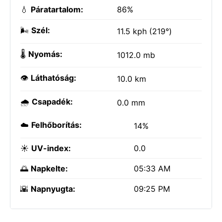
💧
Páratartalom:
86%
🌬️
Szél:
11.5 kph (219°)
🌡️
Nyomás:
1012.0 mb
👁️
Láthatóság:
10.0 km
🌧️
Csapadék:
0.0 mm
☁️
Felhőborítás:
14%
☀️
UV-index:
0.0
🌅
Napkelte:
05:33 AM
🌇
Napnyugta:
09:25 PM