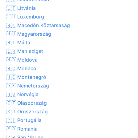
🇱🇹 Litvánia
🇱🇺 Luxemburg
🇲🇰 Macedón Köztársaság
🇭🇺 Magyarország
🇲🇹 Málta
🇮🇲 Man sziget
🇲🇩 Moldova
🇲🇨 Monaco
🇲🇪 Montenegró
🇩🇪 Németország
🇳🇴 Norvégia
🇮🇹 Olaszország
🇷🇺 Oroszország
🇵🇹 Portugália
🇷🇴 Romania
🇸🇲 San Marino