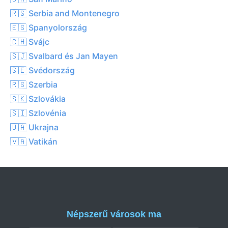
🇷🇸 Serbia and Montenegro
🇪🇸 Spanyolország
🇨🇭 Svájc
🇸🇯 Svalbard és Jan Mayen
🇸🇪 Svédország
🇷🇸 Szerbia
🇸🇰 Szlovákia
🇸🇮 Szlovénia
🇺🇦 Ukrajna
🇻🇦 Vatikán
Népszerű városok ma