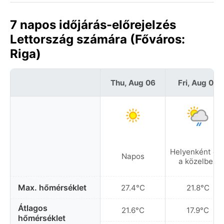
7 napos időjárás-előrejelzés
Lettország számára (Főváros:
Riga)
Thu, Aug 06
Fri, Aug 07
Helyenként es
Napos
a közelben
Max. hőmérséklet
27.4°C
21.8°C
Átlagos
21.6°C
17.9°C
hőmérséklet