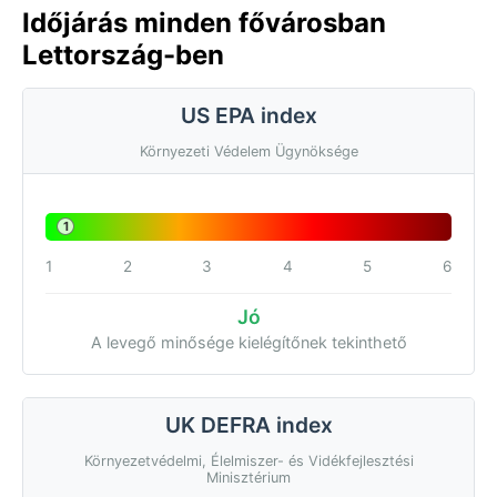
Időjárás minden fővárosban
Lettország-ben
US EPA index
Környezeti Védelem Ügynöksége
1
1
2
3
4
5
6
Jó
A levegő minősége kielégítőnek tekinthető
UK DEFRA index
Környezetvédelmi, Élelmiszer- és Vidékfejlesztési
Minisztérium