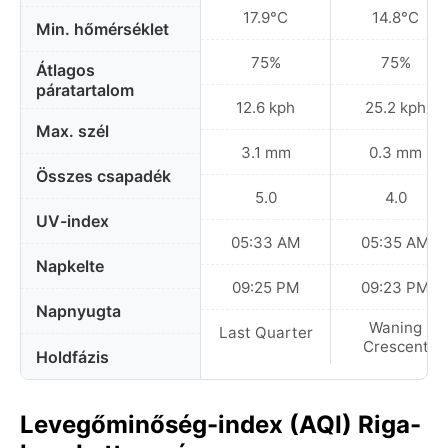
17.9°C
14.8°C
Min. hőmérséklet
75%
75%
Átlagos
páratartalom
12.6 kph
25.2 kph
Max. szél
3.1 mm
0.3 mm
Összes csapadék
5.0
4.0
UV-index
05:33 AM
05:35 AM
Napkelte
09:25 PM
09:23 PM
Napnyugta
Waning
Last Quarter
Crescent
Holdfázis
Levegőminőség-index (AQI) Riga-