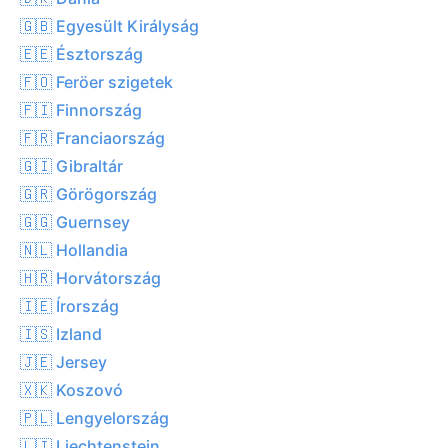
🇬🇧 Egyesült Királyság
🇪🇪 Észtország
🇫🇴 Feröer szigetek
🇫🇮 Finnország
🇫🇷 Franciaország
🇬🇮 Gibraltár
🇬🇷 Görögország
🇬🇬 Guernsey
🇳🇱 Hollandia
🇭🇷 Horvátország
🇮🇪 Írország
🇮🇸 Izland
🇯🇪 Jersey
🇽🇰 Koszovó
🇵🇱 Lengyelország
🇱🇮 Liechtenstein