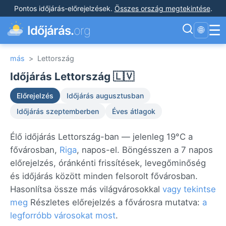
Pontos időjárás-előrejelzések
.
Összes ország megtekintése
.
☰
Időjárás.
org
🌐
más
>
Lettország
Időjárás Lettország 🇱🇻
Előrejelzés
Időjárás augusztusban
Időjárás szeptemberben
Éves átlagok
Élő időjárás Lettország-ban — jelenleg 19°C a
fővárosban,
Riga
, napos-el. Böngésszen a 7 napos
előrejelzés, óránkénti frissítések, levegőminőség
és időjárás között minden felsorolt fővárosban.
Hasonlítsa össze más világvárosokkal
vagy tekintse
meg
Részletes előrejelzés a fővárosra mutatva:
a
legforróbb városokat most
.