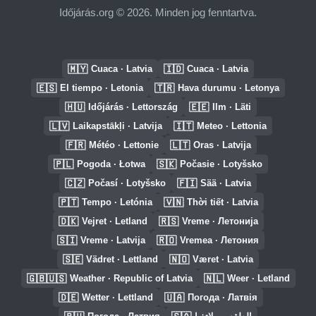
Időjárás.org © 2026. Minden jog fenntartva.
🇲🇾
🇮🇩
Cuaca · Latvia
Cuaca · Latvia
🇪🇸
🇹🇷
El tiempo · Letonia
Hava durumu · Letonya
🇭🇺
🇪🇪
Időjárás · Lettország
Ilm · Läti
🇱🇻
🇮🇹
Laikapstākļi · Latvija
Meteo · Lettonia
🇫🇷
🇱🇹
Météo · Lettonie
Oras · Latvija
🇵🇱
🇸🇰
Pogoda · Łotwa
Počasie · Lotyšsko
🇨🇿
🇫🇮
Počasí · Lotyšsko
Sää · Latvia
🇵🇹
🇻🇳
Tempo · Letónia
Thời tiết · Latvia
🇩🇰
🇷🇸
Vejret · Letland
Vreme · Летонија
🇸🇮
🇷🇴
Vreme · Latvija
Vremea · Летония
🇸🇪
🇳🇴
Vädret · Lettland
Været · Latvia
🇬🇧🇺🇸
🇳🇱
Weather · Republic of Latvia
Weer · Letland
🇩🇪
🇺🇦
Wetter · Lettland
Погода · Латвія