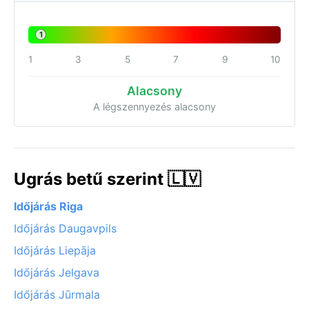
1
1
3
5
7
9
10
Alacsony
A légszennyezés alacsony
Ugrás betű szerint 🇱🇻
Időjárás Riga
Időjárás Daugavpils
Időjárás Liepāja
Időjárás Jelgava
Időjárás Jūrmala