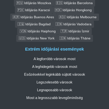
🇷🇺 Időjárás Moszkva
🇪🇸 Időjárás Barcelona
🇵🇰 Időjárás Karacsi
🇭🇰 Időjárás Hongkong
🇦🇷 Időjárás Buenos Aires
🇦🇺 Időjárás Melbourne
🇮🇶 Időjárás Bagdad
🇮🇳 Időjárás Vadodara
🇻🇳 Időjárás Haiphong
🇹🇷 Időjárás İzmir
🇺🇸 Időjárás New York
🇮🇳 Időjárás Thāne
Extrém időjárási események
A legforróbb városok most
A leghidegebb városok most
Esőzésekkel leginkább sújtott városok
Legszelesebb városok
Legnaposabb városok
Most a legrosszabb levegőminőség