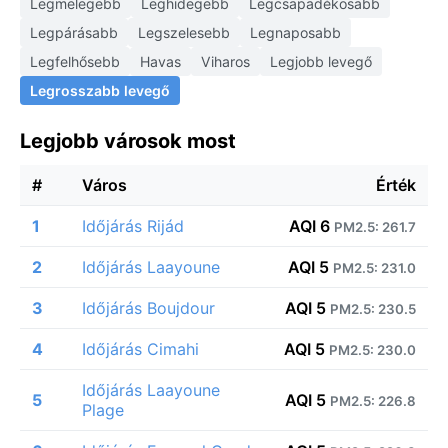
Legmelegebb
Leghidegebb
Legcsapadékosabb
Legpárásabb
Legszelesebb
Legnaposabb
Legfelhősebb
Havas
Viharos
Legjobb levegő
Legrosszabb levegő
Legjobb városok most
#
Város
Érték
1
Időjárás Rijád
AQI 6
PM2.5: 261.7
2
Időjárás Laayoune
AQI 5
PM2.5: 231.0
3
Időjárás Boujdour
AQI 5
PM2.5: 230.5
4
Időjárás Cimahi
AQI 5
PM2.5: 230.0
Időjárás Laayoune
5
AQI 5
PM2.5: 226.8
Plage