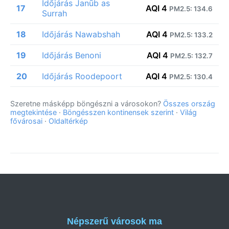
Időjárás Janūb as
17
AQI 4
PM2.5: 134.6
Surrah
18
Időjárás Nawabshah
AQI 4
PM2.5: 133.2
19
Időjárás Benoni
AQI 4
PM2.5: 132.7
20
Időjárás Roodepoort
AQI 4
PM2.5: 130.4
Szeretne másképp böngészni a városokon?
Összes ország
megtekintése
·
Böngésszen kontinensek szerint
·
Világ
fővárosai
·
Oldaltérkép
Népszerű városok ma