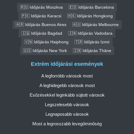
🇷🇺 Időjárás Moszkva
🇪🇸 Időjárás Barcelona
🇵🇰 Időjárás Karacsi
🇭🇰 Időjárás Hongkong
🇦🇷 Időjárás Buenos Aires
🇦🇺 Időjárás Melbourne
🇮🇶 Időjárás Bagdad
🇮🇳 Időjárás Vadodara
🇻🇳 Időjárás Haiphong
🇹🇷 Időjárás İzmir
🇺🇸 Időjárás New York
🇮🇳 Időjárás Thāne
Extrém időjárási események
A legforróbb városok most
A leghidegebb városok most
Esőzésekkel leginkább sújtott városok
Legszelesebb városok
Legnaposabb városok
Most a legrosszabb levegőminőség