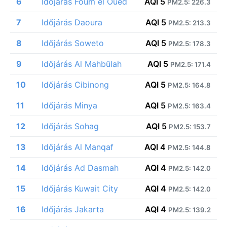
6
Időjárás Foum el Oued
AQI 5
PM2.5: 226.3
7
Időjárás Daoura
AQI 5
PM2.5: 213.3
8
Időjárás Soweto
AQI 5
PM2.5: 178.3
9
Időjárás Al Mahbūlah
AQI 5
PM2.5: 171.4
10
Időjárás Cibinong
AQI 5
PM2.5: 164.8
11
Időjárás Minya
AQI 5
PM2.5: 163.4
12
Időjárás Sohag
AQI 5
PM2.5: 153.7
13
Időjárás Al Manqaf
AQI 4
PM2.5: 144.8
14
Időjárás Ad Dasmah
AQI 4
PM2.5: 142.0
15
Időjárás Kuwait City
AQI 4
PM2.5: 142.0
16
Időjárás Jakarta
AQI 4
PM2.5: 139.2