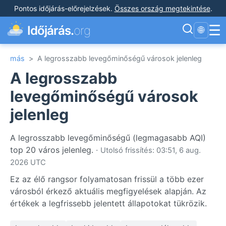
Pontos időjárás-előrejelzések
.
Összes ország megtekintése
.
☰
Időjárás.
org
🌐
más
>
A legrosszabb levegőminőségű városok jelenleg
A legrosszabb
levegőminőségű városok
jelenleg
A legrosszabb levegőminőségű (legmagasabb AQI)
top 20 város jelenleg.
·
Utolsó frissítés: 03:51, 6 aug.
2026 UTC
Ez az élő rangsor folyamatosan frissül a több ezer
városból érkező aktuális megfigyelések alapján. Az
értékek a legfrissebb jelentett állapotokat tükrözik.