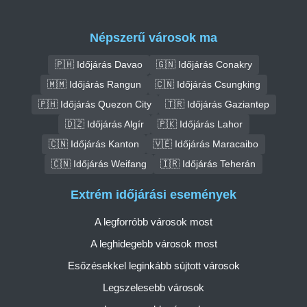
Népszerű városok ma
🇵🇭 Időjárás Davao
🇬🇳 Időjárás Conakry
🇲🇲 Időjárás Rangun
🇨🇳 Időjárás Csungking
🇵🇭 Időjárás Quezon City
🇹🇷 Időjárás Gaziantep
🇩🇿 Időjárás Algír
🇵🇰 Időjárás Lahor
🇨🇳 Időjárás Kanton
🇻🇪 Időjárás Maracaibo
🇨🇳 Időjárás Weifang
🇮🇷 Időjárás Teherán
Extrém időjárási események
A legforróbb városok most
A leghidegebb városok most
Esőzésekkel leginkább sújtott városok
Legszelesebb városok