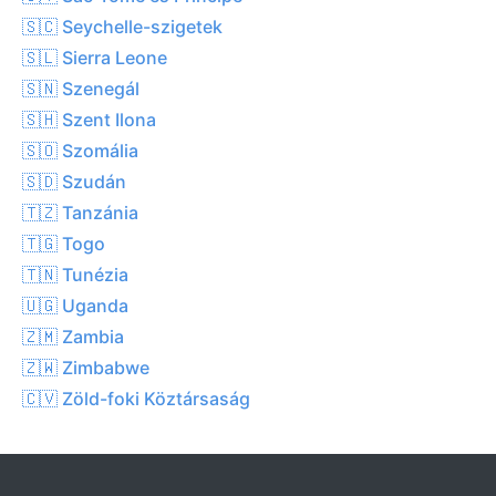
🇸🇨 Seychelle-szigetek
🇸🇱 Sierra Leone
🇸🇳 Szenegál
🇸🇭 Szent Ilona
🇸🇴 Szomália
🇸🇩 Szudán
🇹🇿 Tanzánia
🇹🇬 Togo
🇹🇳 Tunézia
🇺🇬 Uganda
🇿🇲 Zambia
🇿🇼 Zimbabwe
🇨🇻 Zöld-foki Köztársaság