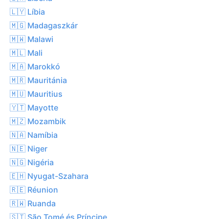
🇱🇾 Líbia
🇲🇬 Madagaszkár
🇲🇼 Malawi
🇲🇱 Mali
🇲🇦 Marokkó
🇲🇷 Mauritánia
🇲🇺 Mauritius
🇾🇹 Mayotte
🇲🇿 Mozambik
🇳🇦 Namíbia
🇳🇪 Niger
🇳🇬 Nigéria
🇪🇭 Nyugat-Szahara
🇷🇪 Réunion
🇷🇼 Ruanda
🇸🇹 São Tomé és Príncipe