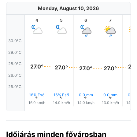
Monday, August 10, 2026
4
5
6
7
8
30.0°C
29.0°C
28.0°C
27.0°
27.
27.0°
27.0°
27.0°
26.0°C
25.0°C
16% Eső
16% Eső
0.0 mm
0.0 mm
0.0
↑
↑
↑
↑
16.0 km/h
14.0 km/h
14.0 km/h
13.0 km/h
14.0 
Időjárás minden fővárosban