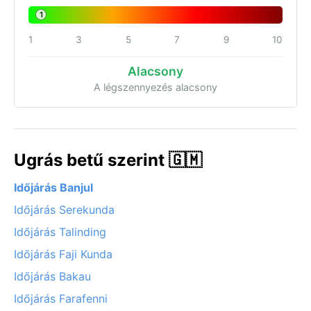
1
1
3
5
7
9
10
Alacsony
A légszennyezés alacsony
Ugrás betű szerint 🇬🇲
Időjárás Banjul
Időjárás Serekunda
Időjárás Talinding
Időjárás Faji Kunda
Időjárás Bakau
Időjárás Farafenni