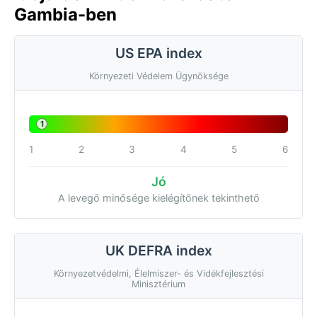
Gambia-ben
US EPA index
Környezeti Védelem Ügynöksége
1
1
2
3
4
5
6
Jó
A levegő minősége kielégítőnek tekinthető
UK DEFRA index
Környezetvédelmi, Élelmiszer- és Vidékfejlesztési
Minisztérium