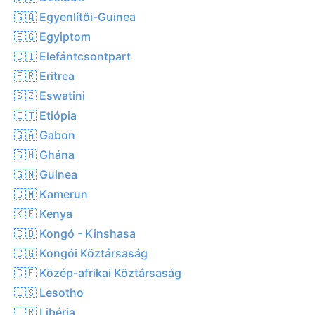
🇬🇶 Egyenlítői-Guinea
🇪🇬 Egyiptom
🇨🇮 Elefántcsontpart
🇪🇷 Eritrea
🇸🇿 Eswatini
🇪🇹 Etiópia
🇬🇦 Gabon
🇬🇭 Ghána
🇬🇳 Guinea
🇨🇲 Kamerun
🇰🇪 Kenya
🇨🇩 Kongó - Kinshasa
🇨🇬 Kongói Köztársaság
🇨🇫 Közép-afrikai Köztársaság
🇱🇸 Lesotho
🇱🇷 Libéria