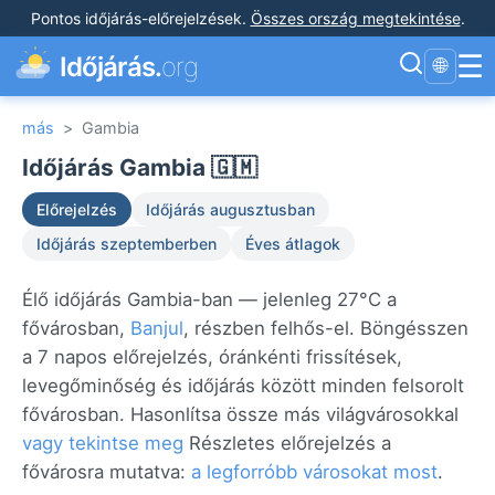
Pontos időjárás-előrejelzések
.
Összes ország megtekintése
.
☰
Időjárás.
org
🌐
más
>
Gambia
Időjárás Gambia 🇬🇲
Előrejelzés
Időjárás augusztusban
Időjárás szeptemberben
Éves átlagok
Élő időjárás Gambia-ban — jelenleg 27°C a
fővárosban,
Banjul
, részben felhős-el. Böngésszen
a 7 napos előrejelzés, óránkénti frissítések,
levegőminőség és időjárás között minden felsorolt
fővárosban. Hasonlítsa össze más világvárosokkal
vagy tekintse meg
Részletes előrejelzés a
fővárosra mutatva:
a legforróbb városokat most
.