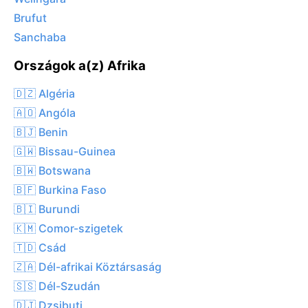
Brufut
Sanchaba
Országok a(z) Afrika
🇩🇿 Algéria
🇦🇴 Angóla
🇧🇯 Benin
🇬🇼 Bissau-Guinea
🇧🇼 Botswana
🇧🇫 Burkina Faso
🇧🇮 Burundi
🇰🇲 Comor-szigetek
🇹🇩 Csád
🇿🇦 Dél-afrikai Köztársaság
🇸🇸 Dél-Szudán
🇩🇯 Dzsibuti