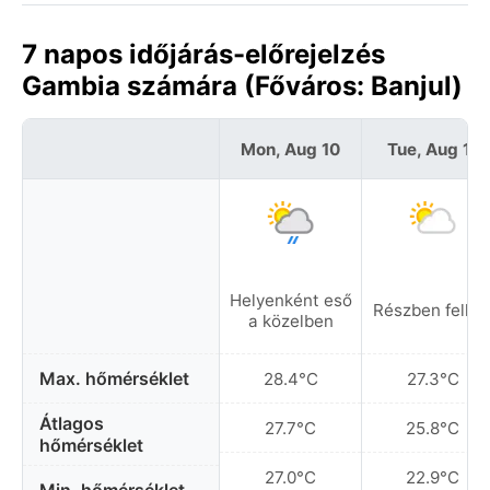
7 napos időjárás-előrejelzés
Gambia számára (Főváros: Banjul)
Mon, Aug 10
Tue, Aug 11
Helyenként eső
Részben felhő
a közelben
Max. hőmérséklet
28.4°C
27.3°C
Átlagos
27.7°C
25.8°C
hőmérséklet
27.0°C
22.9°C