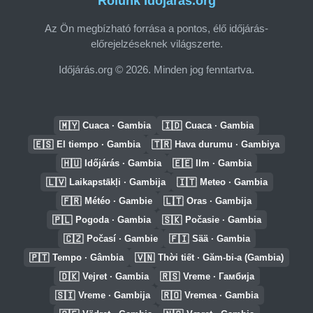
Rólunk Időjárás.org
Az Ön megbízható forrása a pontos, élő időjárás-
előrejelzéseknek világszerte.
Időjárás.org © 2026. Minden jog fenntartva.
🇲🇾
🇮🇩
Cuaca · Gambia
Cuaca · Gambia
🇪🇸
🇹🇷
El tiempo · Gambia
Hava durumu · Gambiya
🇭🇺
🇪🇪
Időjárás · Gambia
Ilm · Gambia
🇱🇻
🇮🇹
Laikapstākļi · Gambija
Meteo · Gambia
🇫🇷
🇱🇹
Météo · Gambie
Oras · Gambija
🇵🇱
🇸🇰
Pogoda · Gambia
Počasie · Gambia
🇨🇿
🇫🇮
Počasí · Gambie
Sää · Gambia
🇵🇹
🇻🇳
Tempo · Gâmbia
Thời tiết · Găm-bi-a (Gambia)
🇩🇰
🇷🇸
Vejret · Gambia
Vreme · Гамбија
🇸🇮
🇷🇴
Vreme · Gambija
Vremea · Gambia