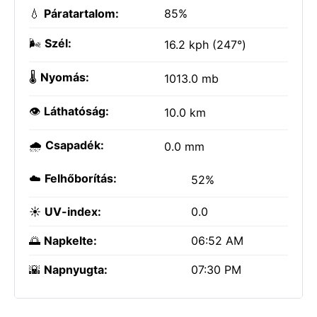
💧
Páratartalom:
85%
🌬️
Szél:
16.2 kph (247°)
🌡️
Nyomás:
1013.0 mb
👁️
Láthatóság:
10.0 km
🌧️
Csapadék:
0.0 mm
☁️
Felhőborítás:
52%
☀️
UV-index:
0.0
🌅
Napkelte:
06:52 AM
🌇
Napnyugta:
07:30 PM