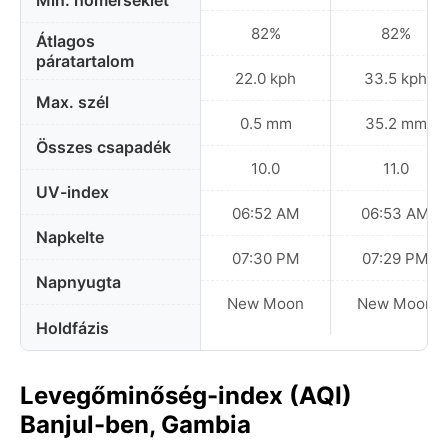
Min. hőmérséklet
82%
82%
Átlagos
páratartalom
22.0 kph
33.5 kph
Max. szél
0.5 mm
35.2 mm
Összes csapadék
10.0
11.0
UV-index
06:52 AM
06:53 AM
Napkelte
07:30 PM
07:29 PM
Napnyugta
New Moon
New Moon
Holdfázis
Levegőminőség-index (AQI)
Banjul-ben, Gambia