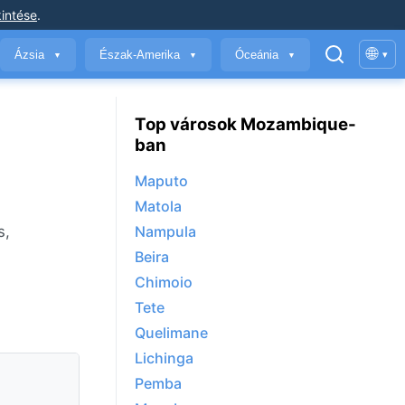
intése
.
🌐
Ázsia
Észak-Amerika
Óceánia
▾
▼
▼
▼
Top városok Mozambique-
ban
Maputo
Matola
s,
Nampula
Beira
Chimoio
Tete
Quelimane
Lichinga
Pemba