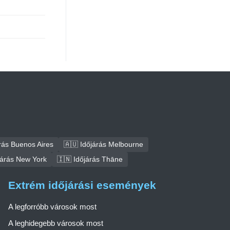
rás Buenos Aires
🇦🇺 Időjárás Melbourne
járás New York
🇮🇳 Időjárás Thāne
Extrém időjárási események
A legforróbb városok most
A leghidegebb városok most