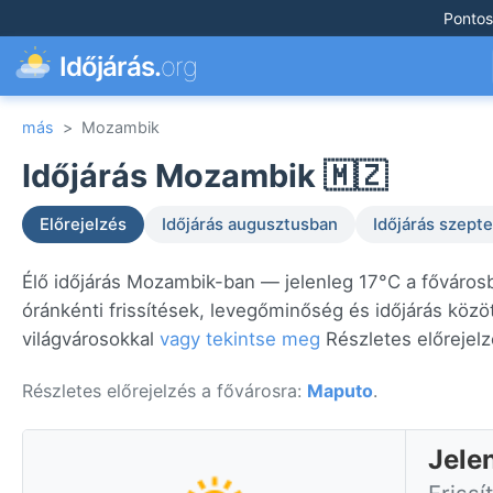
Pontos
Időjárás.
org
más
>
Mozambik
Időjárás Mozambik 🇲🇿
Előrejelzés
Időjárás augusztusban
Időjárás szep
Élő időjárás Mozambik-ban — jelenleg 17°C a főváros
óránkénti frissítések, levegőminőség és időjárás közö
világvárosokkal
vagy tekintse meg
Részletes előrejelz
Részletes előrejelzés a fővárosra:
Maputo
.
Jele