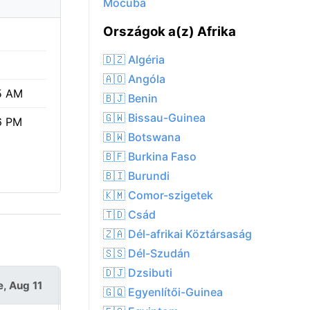
Mocuba
Országok a(z) Afrika
🇩🇿 Algéria
🇦🇴 Angóla
5 AM
🇧🇯 Benin
🇬🇼 Bissau-Guinea
6 PM
🇧🇼 Botswana
🇧🇫 Burkina Faso
🇧🇮 Burundi
🇰🇲 Comor-szigetek
🇹🇩 Csád
🇿🇦 Dél-afrikai Köztársaság
🇸🇸 Dél-Szudán
🇩🇯 Dzsibuti
e, Aug 11
Wed, Aug 12
🇬🇶 Egyenlítői-Guinea