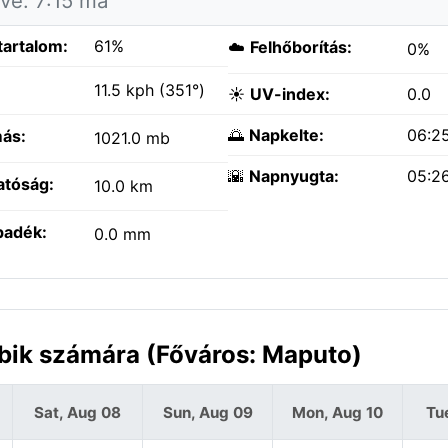
tve: 7:15 ma
tartalom:
61%
☁️
Felhőborítás:
0%
:
11.5 kph (351°)
☀️
UV-index:
0.0
🌅
Napkelte:
06:2
ás:
1021.0 mb
🌇
Napnyugta:
05:2
atóság:
10.0 km
padék:
0.0 mm
bik számára (Főváros: Maputo)
Sat, Aug 08
Sun, Aug 09
Mon, Aug 10
Tu