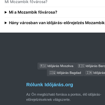
Mi Mozambik fővárosa?
Mi a Mozambik fővárosa?
Hány városban van időjárás-előrejelzés Mozambi
🇷🇺 Időjárás Moszkva
🇪🇸 Időjárás Bar
🇮🇶 Időjárás Bagdad
🇮🇳 Időjárá
Rólunk Időjárás.org
Az Ön megbízható forrása a pontos, élő időjárás-
előrejelzéseknek világszerte.