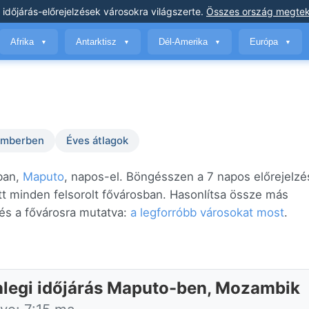
 időjárás-előrejelzések
városokra világszerte
.
Összes ország megtek
Afrika
Antarktisz
Dél-Amerika
Európa
▼
▼
▼
▼
temberben
Éves átlagok
ban,
Maputo
, napos-el. Böngésszen a 7 napos előrejelzé
tt minden felsorolt fővárosban. Hasonlítsa össze más
és a fővárosra mutatva:
a legforróbb városokat most
.
nlegi időjárás Maputo-ben, Mozambik