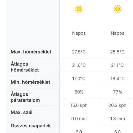
Napos
Napos
Max. hőmérséklet
27.8°C
25.5°C
Átlagos
21.6°C
21.1°C
hőmérséklet
17.0°C
18.4°C
Min. hőmérséklet
60%
77%
Átlagos
páratartalom
16.6 kph
20.2 kph
Max. szél
0.0 mm
1.3 mm
Összes csapadék
6.0
6.0