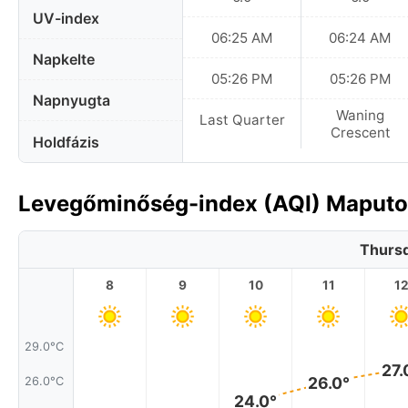
UV-index
06:25 AM
06:24 AM
Napkelte
05:26 PM
05:26 PM
Napnyugta
Waning
Last Quarter
Crescent
Holdfázis
Levegőminőség-index (AQI) Maput
Thursd
8
9
10
11
1
29.0°C
27.
26.0°
26.0°C
24.0°