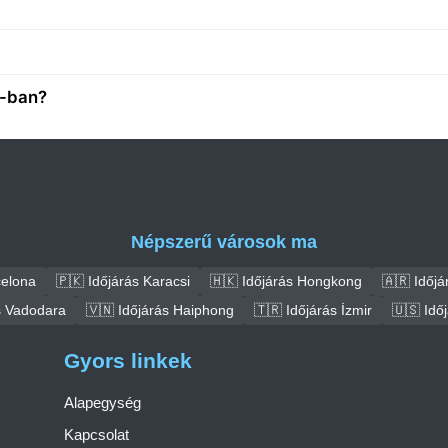
k-ban?
Népszerű városok ma
celona
🇵🇰 Időjárás Karacsi
🇭🇰 Időjárás Hongkong
🇦🇷 Időjá
s Vadodara
🇻🇳 Időjárás Haiphong
🇹🇷 Időjárás İzmir
🇺🇸 Idő
Gyors linkek
Alapegység
Kapcsolat