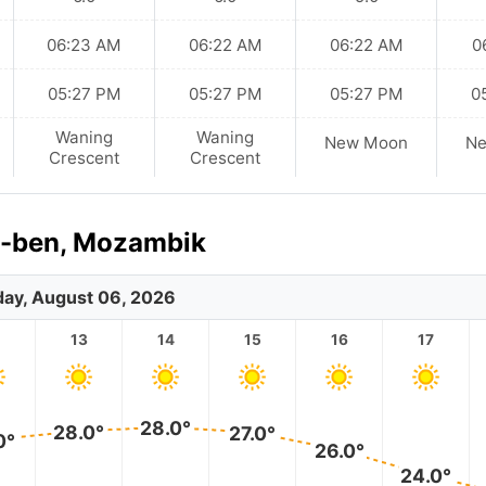
06:23 AM
06:22 AM
06:22 AM
0
05:27 PM
05:27 PM
05:27 PM
0
Waning
Waning
New Moon
N
Crescent
Crescent
o-ben, Mozambik
ay, August 06, 2026
2
13
14
15
16
17
28.0°
28.0°
27.0°
0°
26.0°
24.0°