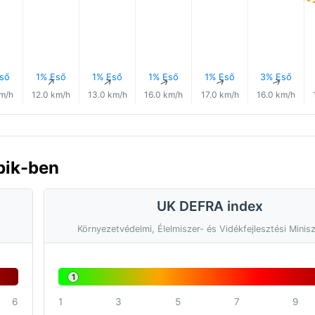
ső
1% Eső
1% Eső
1% Eső
1% Eső
3% Eső
↑
↑
↑
↑
↑
↑
km/h
12.0 km/h
13.0 km/h
16.0 km/h
17.0 km/h
16.0 km/h
bik-ben
UK DEFRA index
Környezetvédelmi, Élelmiszer- és Vidékfejlesztési Minis
1
6
1
3
5
7
9