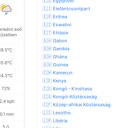
🇪🇬 Egyiptom
🇨🇮 Elefántcsontpart
🇪🇷 Eritrea
🇸🇿 Eswatini
enként eső
Helyenként eső
🇪🇹 Etiópia
közelben
a közelben
🇬🇦 Gabon
🇬🇲 Gambia
18.5°C
18.6°C
🇬🇭 Ghána
15.6°C
15.9°C
🇬🇳 Guinea
🇨🇲 Kamerun
14.3°C
13.7°C
🇰🇪 Kenya
72%
64%
🇨🇩 Kongó - Kinshasa
🇨🇬 Kongói Köztársaság
2.4 kph
31.7 kph
🇨🇫 Közép-afrikai Köztársaság
🇱🇸 Lesotho
0.1 mm
1.6 mm
🇱🇷 Libéria
5.0
6.0