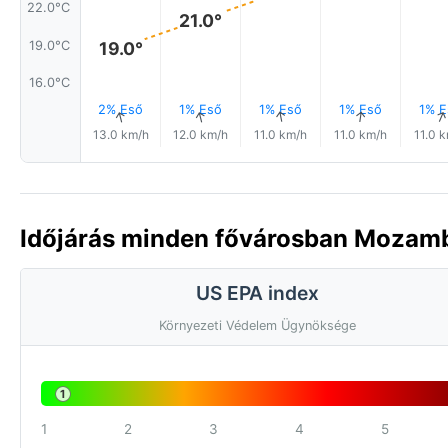
22.0°C
21.0°
19.0°
19.0°C
16.0°C
2% Eső
1% Eső
1% Eső
1% Eső
1% E
↑
↑
↑
↑
13.0 km/h
12.0 km/h
11.0 km/h
11.0 km/h
11.0 
Időjárás minden fővárosban Mozam
US EPA index
Környezeti Védelem Ügynöksége
1
1
2
3
4
5