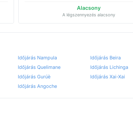
Alacsony
A légszennyezés alacsony
Időjárás Nampula
Időjárás Beira
Időjárás Quelimane
Időjárás Lichinga
Időjárás Gurúè
Időjárás Xai-Xai
Időjárás Angoche