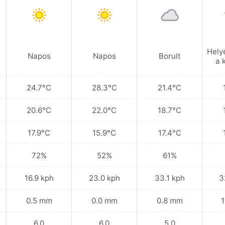
Hely
Napos
Napos
Borult
a 
24.7°C
28.3°C
21.4°C
20.6°C
22.0°C
18.7°C
17.9°C
15.9°C
17.4°C
72%
52%
61%
16.9 kph
23.0 kph
33.1 kph
3
0.5 mm
0.0 mm
0.8 mm
1
6.0
6.0
5.0