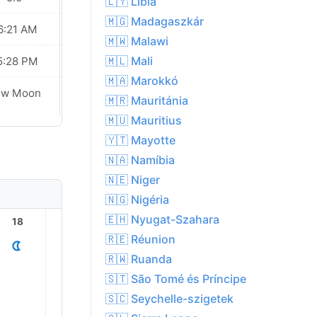
🇱🇾 Líbia
🇲🇬 Madagaszkár
6:21 AM
06:20 AM
🇲🇼 Malawi
🇲🇱 Mali
5:28 PM
05:28 PM
🇲🇦 Marokkó
ew Moon
New Moon
🇲🇷 Mauritánia
🇲🇺 Mauritius
🇾🇹 Mayotte
🇳🇦 Namíbia
🇳🇪 Niger
🇳🇬 Nigéria
🇪🇭 Nyugat-Szahara
18
19
20
21
22
23
🇷🇪 Réunion
🇷🇼 Ruanda
🇸🇹 São Tomé és Príncipe
🇸🇨 Seychelle-szigetek