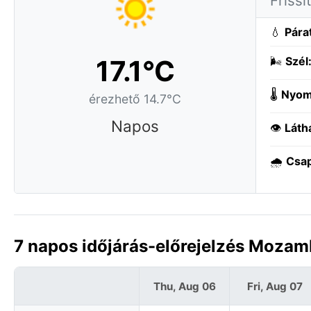
Frissí
💧
Pára
17.1°C
🌬️
Szél
🌡️
Nyom
érezhető 14.7°C
Napos
👁️
Láth
🌧️
Csa
7 napos időjárás-előrejelzés Mozam
Thu, Aug 06
Fri, Aug 07