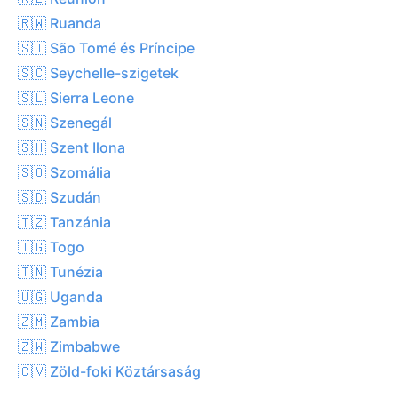
🇷🇼 Ruanda
🇸🇹 São Tomé és Príncipe
🇸🇨 Seychelle-szigetek
🇸🇱 Sierra Leone
🇸🇳 Szenegál
🇸🇭 Szent Ilona
🇸🇴 Szomália
🇸🇩 Szudán
🇹🇿 Tanzánia
🇹🇬 Togo
🇹🇳 Tunézia
🇺🇬 Uganda
🇿🇲 Zambia
🇿🇼 Zimbabwe
🇨🇻 Zöld-foki Köztársaság