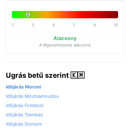
2
1
3
5
7
9
10
Alacsony
A légszennyezés alacsony
Ugrás betű szerint 🇰🇲
Időjárás Moroni
Időjárás Moutsamoudou
Időjárás Fomboni
Időjárás Tsimbeo
Időjárás Domoni