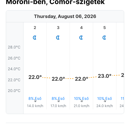
Moroni-ben, Comor-szigetek
Thursday, August 06, 2026
2
3
4
5
6
28.0°C
26.0°C
24.0°C
23.
23.0°
22.0°
22.0°
22.0°
22.0°C
20.0°C
8% Eső
8% Eső
10% Eső
10% Eső
11% 
↑
↑
↑
↑
14.0 km/h
17.0 km/h
21.0 km/h
24.0 km/h
24.0 