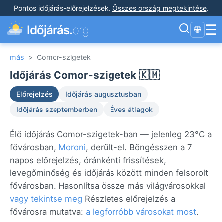
Pontos időjárás-előrejelzések
.
Összes ország megtekintése
.
☰
Időjárás.
org
🌐
más
>
Comor-szigetek
Időjárás Comor-szigetek 🇰🇲
Előrejelzés
Időjárás augusztusban
Időjárás szeptemberben
Éves átlagok
Élő időjárás Comor-szigetek-ban — jelenleg 23°C a
fővárosban,
Moroni
, derült-el. Böngésszen a 7
napos előrejelzés, óránkénti frissítések,
levegőminőség és időjárás között minden felsorolt
fővárosban. Hasonlítsa össze más világvárosokkal
vagy tekintse meg
Részletes előrejelzés a
fővárosra mutatva:
a legforróbb városokat most
.