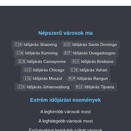
Népszerű városok ma
🇨🇳 Időjárás Shaoxing
🇩🇴 Időjárás Santo Domingo
🇨🇳 Időjárás Kunming
🇧🇫 Időjárás Ouagadougou
🇬🇳 Időjárás Camayenne
🇦🇺 Időjárás Brisbane
🇺🇸 Időjárás Chicago
🇨🇳 Időjárás Vuhan
🇮🇶 Időjárás Moszul
🇲🇲 Időjárás Rangun
🇿🇦 Időjárás Johannesburg
🇲🇽 Időjárás Tijuana
Extrém időjárási események
A legforróbb városok most
A leghidegebb városok most
Esőzésekkel leginkább sújtott városok