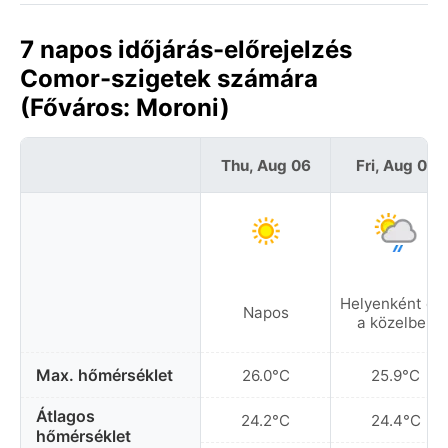
7 napos időjárás-előrejelzés
Comor-szigetek számára
(Főváros: Moroni)
Thu, Aug 06
Fri, Aug 07
Helyenként es
Napos
a közelben
Max. hőmérséklet
26.0°C
25.9°C
Átlagos
24.2°C
24.4°C
hőmérséklet