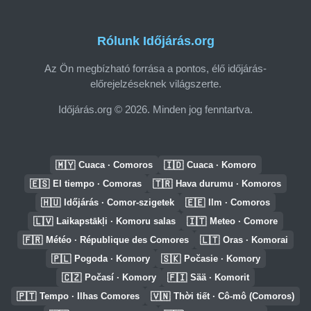
Rólunk Időjárás.org
Az Ön megbízható forrása a pontos, élő időjárás-
előrejelzéseknek világszerte.
Időjárás.org © 2026. Minden jog fenntartva.
🇲🇾
🇮🇩
Cuaca · Comoros
Cuaca · Komoro
🇪🇸
🇹🇷
El tiempo · Comoras
Hava durumu · Komoros
🇭🇺
🇪🇪
Időjárás · Comor-szigetek
Ilm · Comoros
🇱🇻
🇮🇹
Laikapstākļi · Komoru salas
Meteo · Comore
🇫🇷
🇱🇹
Météo · République des Comores
Oras · Komorai
🇵🇱
🇸🇰
Pogoda · Komory
Počasie · Komory
🇨🇿
🇫🇮
Počasí · Komory
Sää · Komorit
🇵🇹
🇻🇳
Tempo · Ilhas Comores
Thời tiết · Cô-mô (Comoros)