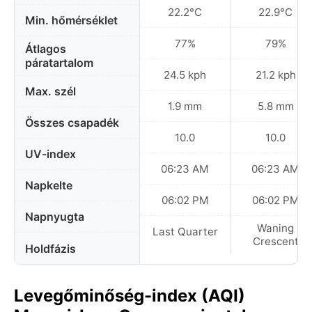
22.2°C
22.9°C
Min. hőmérséklet
77%
79%
Átlagos
páratartalom
24.5 kph
21.2 kph
Max. szél
1.9 mm
5.8 mm
Összes csapadék
10.0
10.0
UV-index
06:23 AM
06:23 AM
Napkelte
06:02 PM
06:02 PM
Napnyugta
Waning
Last Quarter
Crescent
Holdfázis
Levegőminőség-index (AQI)