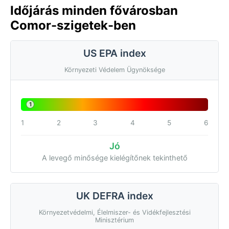
Időjárás minden fővárosban
Comor-szigetek-ben
US EPA index
Környezeti Védelem Ügynöksége
1
1
2
3
4
5
6
Jó
A levegő minősége kielégítőnek tekinthető
UK DEFRA index
Környezetvédelmi, Élelmiszer- és Vidékfejlesztési
Minisztérium