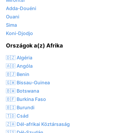
Mirontsi
Adda-Douéni
Ouani
Sima
Koni-Djodjo
Országok a(z) Afrika
🇩🇿 Algéria
🇦🇴 Angóla
🇧🇯 Benin
🇬🇼 Bissau-Guinea
🇧🇼 Botswana
🇧🇫 Burkina Faso
🇧🇮 Burundi
🇹🇩 Csád
🇿🇦 Dél-afrikai Köztársaság
🇸🇸 Dél-Szudán