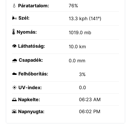
💧
Páratartalom:
76%
🌬️
Szél:
13.3 kph (141°)
🌡️
Nyomás:
1019.0 mb
👁️
Láthatóság:
10.0 km
🌧️
Csapadék:
0.0 mm
☁️
Felhőborítás:
3%
☀️
UV-index:
0.0
🌅
Napkelte:
06:23 AM
🌇
Napnyugta:
06:02 PM