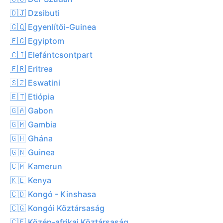
🇩🇯 Dzsibuti
🇬🇶 Egyenlítői-Guinea
🇪🇬 Egyiptom
🇨🇮 Elefántcsontpart
🇪🇷 Eritrea
🇸🇿 Eswatini
🇪🇹 Etiópia
🇬🇦 Gabon
🇬🇲 Gambia
🇬🇭 Ghána
🇬🇳 Guinea
🇨🇲 Kamerun
🇰🇪 Kenya
🇨🇩 Kongó - Kinshasa
🇨🇬 Kongói Köztársaság
🇨🇫 Közép-afrikai Köztársaság