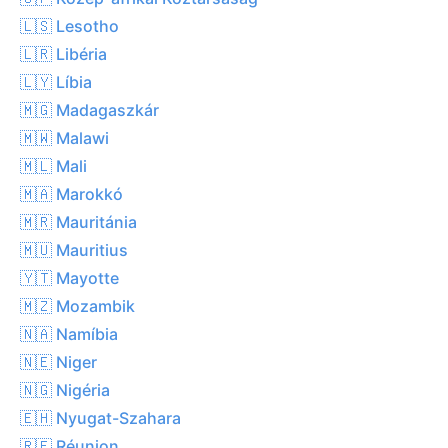
🇱🇸 Lesotho
🇱🇷 Libéria
🇱🇾 Líbia
🇲🇬 Madagaszkár
🇲🇼 Malawi
🇲🇱 Mali
🇲🇦 Marokkó
🇲🇷 Mauritánia
🇲🇺 Mauritius
🇾🇹 Mayotte
🇲🇿 Mozambik
🇳🇦 Namíbia
🇳🇪 Niger
🇳🇬 Nigéria
🇪🇭 Nyugat-Szahara
🇷🇪 Réunion