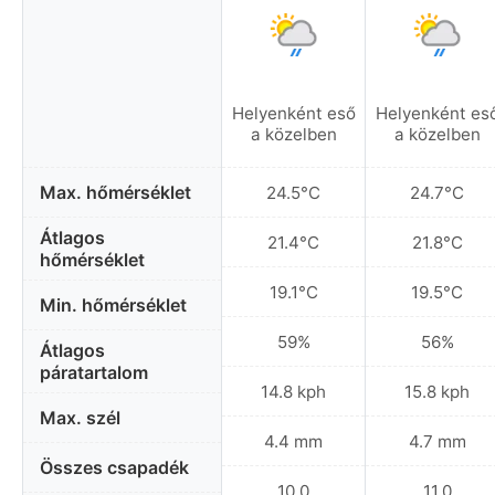
Helyenként eső
Helyenként es
a közelben
a közelben
Max. hőmérséklet
24.5°C
24.7°C
Átlagos
21.4°C
21.8°C
hőmérséklet
19.1°C
19.5°C
Min. hőmérséklet
59%
56%
Átlagos
páratartalom
14.8 kph
15.8 kph
Max. szél
4.4 mm
4.7 mm
Összes csapadék
10.0
11.0