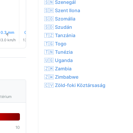
🇸🇳 Szenegál
21.0°
20.0°
🇸🇭 Szent Ilona
🇸🇴 Szomália
🇸🇩 Szudán
0.3 mm
0.7 mm
0.1 mm
0.1 mm
0.3 mm
5% Eső
↑
↑
↑
↑
↑
🇹🇿 Tanzánia
↑
13.0 km/h
13.0 km/h
10.0 km/h
15.0 km/h
14.0 km/h
14.0 km/
🇹🇬 Togo
🇹🇳 Tunézia
🇺🇬 Uganda
🇿🇲 Zambia
🇿🇼 Zimbabwe
🇨🇻 Zöld-foki Köztársaság
ztérium
10