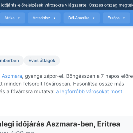
 időjárás-előrejelzések
városokra világszerte
.
Összes ország megtek
Afrika
Antarktisz
Dél-Amerika
Európa
▼
▼
▼
▼
temberben
Éves átlagok
,
Aszmara
, gyenge zápor-el. Böngésszen a 7 napos előre
tt minden felsorolt fővárosban. Hasonlítsa össze más
és a fővárosra mutatva:
a legforróbb városokat most
.
nlegi időjárás Aszmara-ben, Eritrea