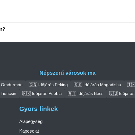
an?
Népszerű városok ma
ás Omdurmán
🇨🇳 Időjárás Peking
🇸🇴 Időjárás Mogadishu
🇹
 Tiencsin
🇲🇽 Időjárás Puebla
🇦🇹 Időjárás Bécs
🇪🇬 Időjárás
Gyors linkek
Alapegység
Kapcsolat