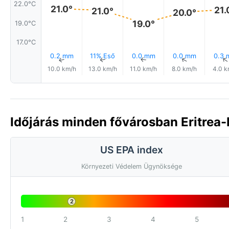
22.0°C
21.0°
21.
21.0°
20.0°
19.0°
19.0°C
17.0°C
0.2 mm
11% Eső
0.0 mm
0.0 mm
0.3
↑
↑
↑
↑
10.0 km/h
13.0 km/h
11.0 km/h
8.0 km/h
4.0 k
Időjárás minden fővárosban Eritrea
US EPA index
Környezeti Védelem Ügynöksége
2
1
2
3
4
5