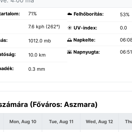
tve: 4:00 ma
tartalom:
71%
☁️
Felhőborítás:
53%
:
7.6 kph (262°)
☀️
UV-index:
0.0
🌅
Napkelte:
06:0
ás:
1012.0 mb
🌇
Napnyugta:
06:5
atóság:
10.0 km
padék:
0.3 mm
a számára (Főváros: Aszmara)
Mon, Aug 10
Tue, Aug 11
Wed, Aug 12
Thu