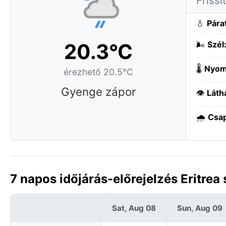
Frissí
💧
Pára
20.3°C
🌬️
Szél
🌡️
Nyom
érezhető 20.5°C
Gyenge zápor
👁️
Láth
🌧️
Csa
7 napos időjárás-előrejelzés Eritre
Sat, Aug 08
Sun, Aug 09