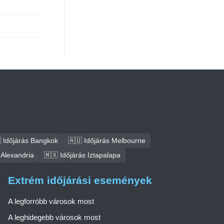
 Időjárás Bangkok
🇦🇺 Időjárás Melbourne
 Alexandria
🇲🇽 Időjárás Iztapalapa
Extrém időjárási események
A legforróbb városok most
A leghidegebb városok most