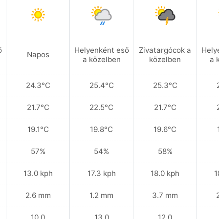
ő
Helyenként eső
Zivatargócok a
Hely
Napos
a közelben
közelben
a 
24.3°C
25.4°C
25.3°C
21.7°C
22.5°C
21.7°C
19.1°C
19.8°C
19.6°C
57%
54%
58%
13.0 kph
17.3 kph
18.0 kph
1
2.6 mm
1.2 mm
3.7 mm
10.0
13.0
12.0