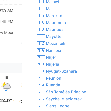
🇲🇼 Malawi
🇲🇱 Mali
6:09 AM
06:09 AM
🇲🇦 Marokkó
6:49 PM
06:48 PM
🇲🇷 Mauritánia
🇲🇺 Mauritius
Waxing
ew Moon
Crescent
🇾🇹 Mayotte
🇲🇿 Mozambik
🇳🇦 Namíbia
🇳🇪 Niger
🇳🇬 Nigéria
🇪🇭 Nyugat-Szahara
🇷🇪 Réunion
15
16
17
18
19
20
🇷🇼 Ruanda
🇸🇹 São Tomé és Príncipe
🇸🇨 Seychelle-szigetek
24.0°
24.0°
24.0°
🇸🇱 Sierra Leone
23.0°