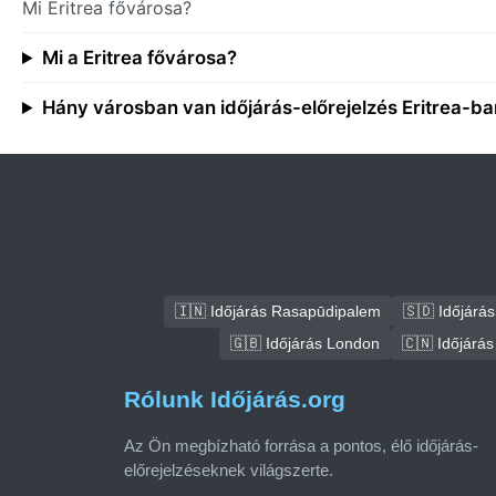
Mi Eritrea fővárosa?
Mi a Eritrea fővárosa?
Hány városban van időjárás-előrejelzés Eritrea-b
🇮🇳 Időjárás Rasapūdipalem
🇸🇩 Időjár
🇬🇧 Időjárás London
🇨🇳 Időjárás
Rólunk Időjárás.org
Az Ön megbízható forrása a pontos, élő időjárás-
előrejelzéseknek világszerte.