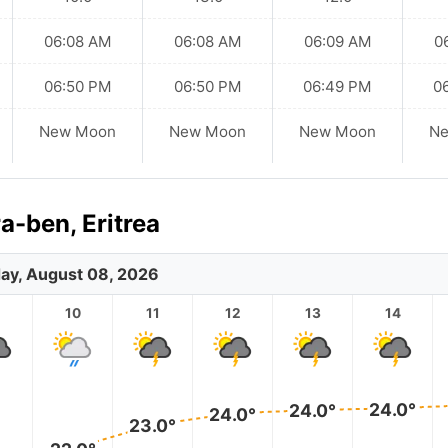
06:08 AM
06:08 AM
06:09 AM
0
06:50 PM
06:50 PM
06:49 PM
0
New Moon
New Moon
New Moon
N
-ben, Eritrea
ay, August 08, 2026
10
11
12
13
14
24.0°
24.0°
24.0°
23.0°