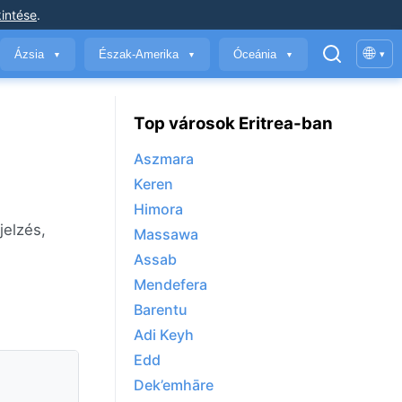
intése
.
🌐
Ázsia
Észak-Amerika
Óceánia
▾
▼
▼
▼
Top városok Eritrea-ban
Aszmara
Keren
Himora
jelzés,
Massawa
Assab
Mendefera
Barentu
Adi Keyh
Edd
Dek’emhāre