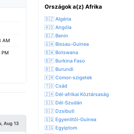
Országok a(z) Afrika
🇩🇿 Algéria
🇦🇴 Angóla
🇧🇯 Benin
8 AM
🇬🇼 Bissau-Guinea
🇧🇼 Botswana
1 PM
🇧🇫 Burkina Faso
🇧🇮 Burundi
🇰🇲 Comor-szigetek
🇹🇩 Csád
🇿🇦 Dél-afrikai Köztársaság
🇸🇸 Dél-Szudán
🇩🇯 Dzsibuti
🇬🇶 Egyenlítői-Guinea
, Aug 13
Fri, Aug 14
🇪🇬 Egyiptom