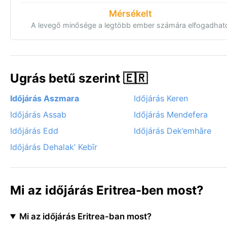
Mérsékelt
A levegő minősége a legtöbb ember számára elfogadhat
Ugrás betű szerint 🇪🇷
Időjárás Aszmara
Időjárás Keren
Időjárás Assab
Időjárás Mendefera
Időjárás Edd
Időjárás Dek’emhāre
Időjárás Dehalak’ Kebīr
Mi az időjárás Eritrea-ben most?
Mi az időjárás Eritrea-ban most?