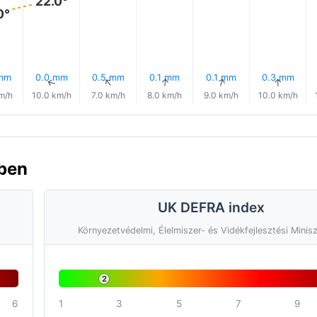
22.0°
0°
 mm
0.0 mm
0.5 mm
0.1 mm
0.1 mm
0.3 mm
↑
↑
↑
↑
↑
↑
m/h
10.0 km/h
7.0 km/h
8.0 km/h
9.0 km/h
10.0 km/h
-ben
UK DEFRA index
Környezetvédelmi, Élelmiszer- és Vidékfejlesztési Minis
2
6
1
3
5
7
9