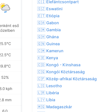
🇨🇮 Elefántcsontpart
🇸🇿 Eswatini
🇪🇹 Etiópia
🇬🇦 Gabon
enként eső
Zivatargócok a
🇬🇲 Gambia
közelben
közelben
🇬🇭 Ghána
25.5°C
26.4°C
🇬🇳 Guinea
🇨🇲 Kamerun
22.5°C
22.7°C
🇰🇪 Kenya
🇨🇩 Kongó - Kinshasa
19.8°C
19.1°C
🇨🇬 Kongói Köztársaság
52%
56%
🇨🇫 Közép-afrikai Köztársaság
🇱🇸 Lesotho
8.0 kph
21.6 kph
🇱🇷 Libéria
🇱🇾 Líbia
2.8 mm
2.4 mm
🇲🇬 Madagaszkár
6.0
7.0