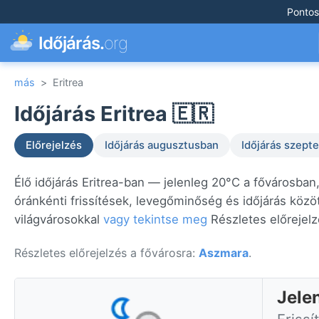
Pontos
Időjárás.
org
más
>
Eritrea
Időjárás Eritrea 🇪🇷
Előrejelzés
Időjárás augusztusban
Időjárás szep
Élő időjárás Eritrea-ban — jelenleg 20°C a fővárosban
óránkénti frissítések, levegőminőség és időjárás közö
világvárosokkal
vagy tekintse meg
Részletes előrejelz
Részletes előrejelzés a fővárosra:
Aszmara
.
Jele