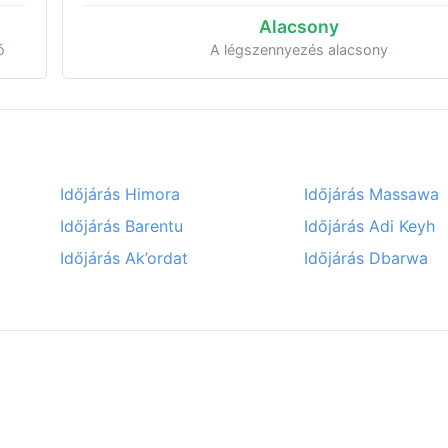
Alacsony
ó
A légszennyezés alacsony
Időjárás Himora
Időjárás Massawa
Időjárás Barentu
Időjárás Adi Keyh
Időjárás Ak’ordat
Időjárás Dbarwa