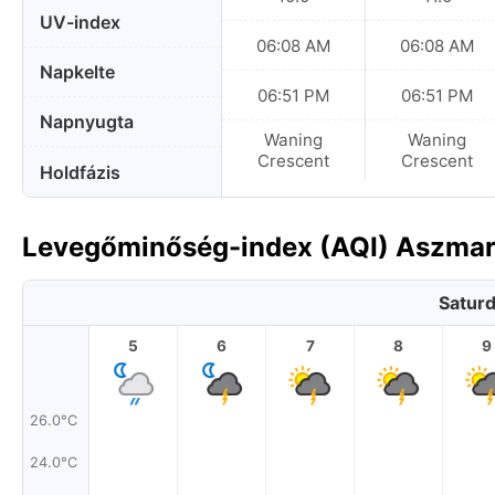
UV-index
06:08 AM
06:08 AM
Napkelte
06:51 PM
06:51 PM
Napnyugta
Waning
Waning
Crescent
Crescent
Holdfázis
Levegőminőség-index (AQI) Aszmara
Saturd
5
6
7
8
9
26.0°C
24.0°C