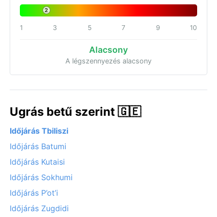
2
1
3
5
7
9
10
Alacsony
A légszennyezés alacsony
Ugrás betű szerint 🇬🇪
Időjárás Tbiliszi
Időjárás Batumi
Időjárás Kutaisi
Időjárás Sokhumi
Időjárás P’ot’i
Időjárás Zugdidi