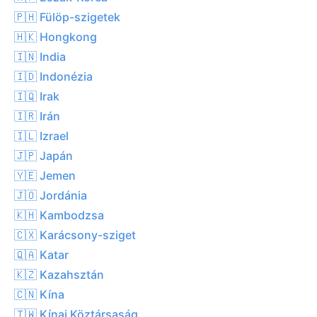
🇵🇭 Fülöp-szigetek
🇭🇰 Hongkong
🇮🇳 India
🇮🇩 Indonézia
🇮🇶 Irak
🇮🇷 Irán
🇮🇱 Izrael
🇯🇵 Japán
🇾🇪 Jemen
🇯🇴 Jordánia
🇰🇭 Kambodzsa
🇨🇽 Karácsony-sziget
🇶🇦 Katar
🇰🇿 Kazahsztán
🇨🇳 Kína
🇹🇼 Kínai Köztársaság