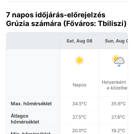
7 napos időjárás-előrejelzés
Grúzia számára (Főváros: Tbiliszi)
Sat, Aug 08
Sun, Aug 09
Helyenként es
Napos
a közelben
Max. hőmérséklet
34.5°C
35.6°C
Átlagos
27.5°C
27.8°C
hőmérséklet
20.0°C
19.2°C