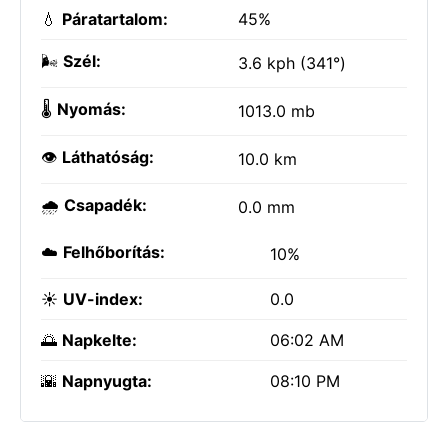
💧
Páratartalom:
45%
🌬️
Szél:
3.6 kph (341°)
🌡️
Nyomás:
1013.0 mb
👁️
Láthatóság:
10.0 km
🌧️
Csapadék:
0.0 mm
☁️
Felhőborítás:
10%
☀️
UV-index:
0.0
🌅
Napkelte:
06:02 AM
🌇
Napnyugta:
08:10 PM