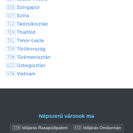
🇸🇬 Szingapúr
🇸🇾 Szíria
🇹🇯 Tádzsikisztán
🇹🇭 Thaiföld
🇹🇱 Timor-Leste
🇹🇷 Törökország
🇹🇲 Türkmenisztán
🇺🇿 Üzbegisztán
🇻🇳 Vietnam
Népszerű városok ma
🇮🇳 Időjárás Rasapūdipalem
🇸🇩 Időjárás Omdurmán