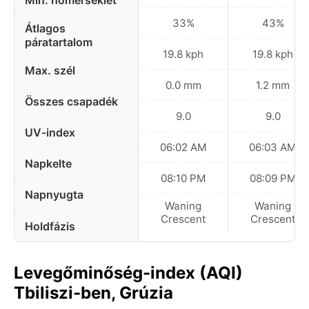
Min. hőmérséklet
33%
43%
Átlagos
páratartalom
19.8 kph
19.8 kph
Max. szél
0.0 mm
1.2 mm
Összes csapadék
9.0
9.0
UV-index
06:02 AM
06:03 AM
Napkelte
08:10 PM
08:09 PM
Napnyugta
Waning
Waning
Crescent
Crescent
Holdfázis
Levegőminőség-index (AQI)
Tbiliszi-ben, Grúzia