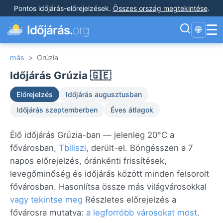
Pontos időjárás-előrejelzések
.
Összes ország megtekintése
.
☰
Időjárás.
org
🌐
más
>
Grúzia
Időjárás Grúzia 🇬🇪
Előrejelzés
Időjárás augusztusban
Időjárás szeptemberben
Éves átlagok
Élő időjárás Grúzia-ban — jelenleg 20°C a
fővárosban,
Tbiliszi
, derült-el. Böngésszen a 7
napos előrejelzés, óránkénti frissítések,
levegőminőség és időjárás között minden felsorolt
fővárosban. Hasonlítsa össze más világvárosokkal
vagy tekintse meg
Részletes előrejelzés a
fővárosra mutatva:
a legforróbb városokat most
.