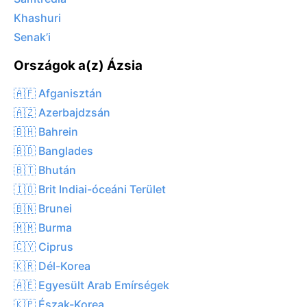
Khashuri
Senak’i
Országok a(z) Ázsia
🇦🇫 Afganisztán
🇦🇿 Azerbajdzsán
🇧🇭 Bahrein
🇧🇩 Banglades
🇧🇹 Bhután
🇮🇴 Brit Indiai-óceáni Terület
🇧🇳 Brunei
🇲🇲 Burma
🇨🇾 Ciprus
🇰🇷 Dél-Korea
🇦🇪 Egyesült Arab Emírségek
🇰🇵 Észak-Korea