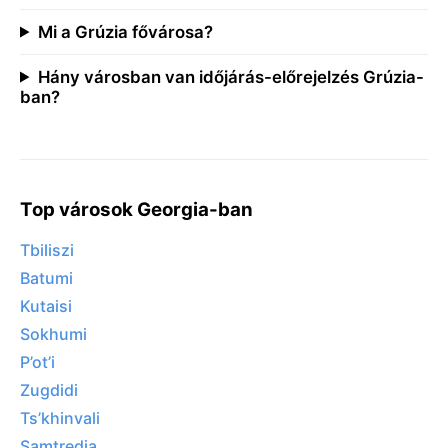
Mi a Grúzia fővárosa?
Hány városban van időjárás-előrejelzés Grúzia-
ban?
Top városok Georgia-ban
Tbiliszi
Batumi
Kutaisi
Sokhumi
P’ot’i
Zugdidi
Ts’khinvali
Samtredia