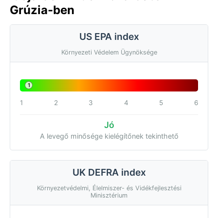
Grúzia-ben
US EPA index
Környezeti Védelem Ügynöksége
1
1
2
3
4
5
6
Jó
A levegő minősége kielégítőnek tekinthető
UK DEFRA index
Környezetvédelmi, Élelmiszer- és Vidékfejlesztési
Minisztérium