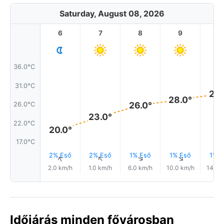
Saturday, August 08, 2026
6
7
8
9
1
36.0°C
31.0°C
29.
28.0°
26.0°
26.0°C
23.0°
22.0°C
20.0°
17.0°C
2% Eső
2% Eső
1% Eső
1% Eső
1% E
↑
↑
↑
↑
2.0 km/h
1.0 km/h
6.0 km/h
10.0 km/h
14.0 
Időjárás minden fővárosban