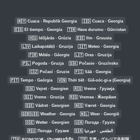
🇲🇾
🇮🇩
Cuaca · Republik Georgia
Cuaca · Georgia
🇪🇸
🇹🇷
El tiempo · Georgia
Hava durumu · Gürcistan
🇭🇺
🇪🇪
Időjárás · Grúzia
Ilm · Gruusia
🇱🇻
🇮🇹
Laikapstākļi · Gruzija
Meteo · Georgia
🇫🇷
🇱🇹
Météo · Géorgie
Oras · Gruzija
🇵🇱
🇸🇰
Pogoda · Gruzja
Počasie · Gruzínsko
🇨🇿
🇫🇮
Počasí · Gruzie
Sää · Georgia
🇵🇹
🇻🇳
Tempo · Geórgia
Thời tiết · Giê-oóc-gi-a (Georgia)
🇩🇰
🇷🇸
Vejret · Georgien
Vreme · Грузија
🇸🇮
🇷🇴
Vreme · Gruzija
Vremea · Ӂеорӂия
🇸🇪
🇳🇴
Vädret · Georgien
Været · Georgia
🇬🇧🇺🇸
🇳🇱
Weather · Georgia
Weer · Georgië
🇩🇪
🇺🇦
Wetter · Georgien
Погода · Грузія
🇷🇺
🇸🇦
Погода · Грузия
الطقس · جورجيا
🇹🇭
🇯🇵
สภาพอากาศ · ประเทศจอร์เจีย
天気 · グルジア共和国