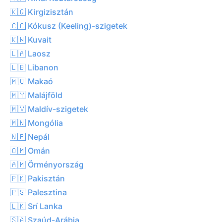
🇰🇬 Kirgizisztán
🇨🇨 Kókusz (Keeling)-szigetek
🇰🇼 Kuvait
🇱🇦 Laosz
🇱🇧 Libanon
🇲🇴 Makaó
🇲🇾 Malájföld
🇲🇻 Maldív-szigetek
🇲🇳 Mongólia
🇳🇵 Nepál
🇴🇲 Omán
🇦🇲 Örményország
🇵🇰 Pakisztán
🇵🇸 Palesztina
🇱🇰 Srí Lanka
🇸🇦 Szaúd-Arábia