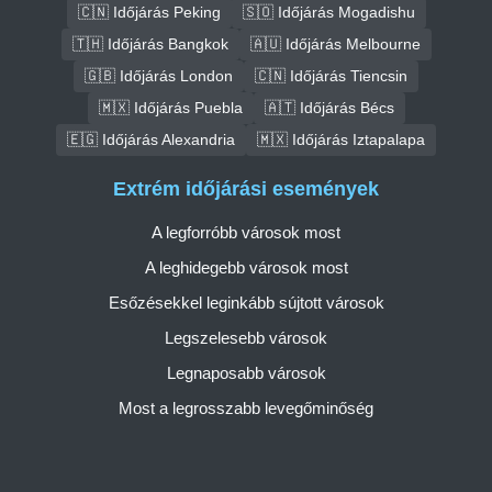
🇨🇳 Időjárás Peking
🇸🇴 Időjárás Mogadishu
🇹🇭 Időjárás Bangkok
🇦🇺 Időjárás Melbourne
🇬🇧 Időjárás London
🇨🇳 Időjárás Tiencsin
🇲🇽 Időjárás Puebla
🇦🇹 Időjárás Bécs
🇪🇬 Időjárás Alexandria
🇲🇽 Időjárás Iztapalapa
Extrém időjárási események
A legforróbb városok most
A leghidegebb városok most
Esőzésekkel leginkább sújtott városok
Legszelesebb városok
Legnaposabb városok
Most a legrosszabb levegőminőség