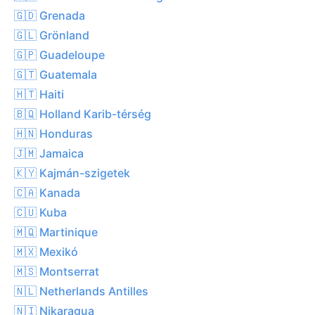
🇬🇩 Grenada
🇬🇱 Grönland
🇬🇵 Guadeloupe
🇬🇹 Guatemala
🇭🇹 Haiti
🇧🇶 Holland Karib-térség
🇭🇳 Honduras
🇯🇲 Jamaica
🇰🇾 Kajmán-szigetek
🇨🇦 Kanada
🇨🇺 Kuba
🇲🇶 Martinique
🇲🇽 Mexikó
🇲🇸 Montserrat
🇳🇱 Netherlands Antilles
🇳🇮 Nikaragua