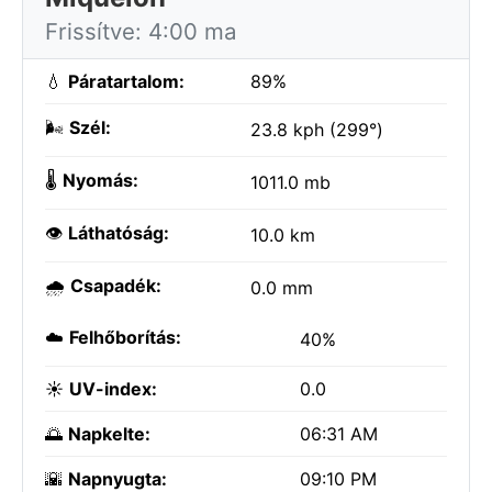
Frissítve: 4:00 ma
💧
Páratartalom:
89%
🌬️
Szél:
23.8 kph (299°)
🌡️
Nyomás:
1011.0 mb
👁️
Láthatóság:
10.0 km
🌧️
Csapadék:
0.0 mm
☁️
Felhőborítás:
40%
☀️
UV-index:
0.0
🌅
Napkelte:
06:31 AM
🌇
Napnyugta:
09:10 PM