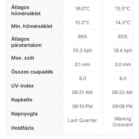
Átlagos
16.0°C
15.5°C
hőmérséklet
15.2°C
14.3°C
Min. hőmérséklet
86%
83%
Átlagos
páratartalom
35.3 kph
18.4 kph
Max. szél
0.1 mm
0.0 mm
Összes csapadék
8.0
8.0
UV-index
06:31 AM
06:32 AM
Napkelte
09:10 PM
09:08 PM
Napnyugta
Waning
Last Quarter
Crescent
Holdfázis