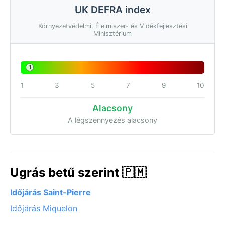
UK DEFRA index
Környezetvédelmi, Élelmiszer- és Vidékfejlesztési
Minisztérium
1
1
3
5
7
9
10
Alacsony
A légszennyezés alacsony
Ugrás betű szerint 🇵🇲
Időjárás Saint-Pierre
Időjárás Miquelon