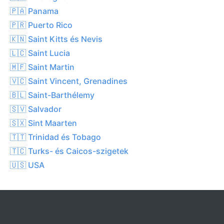
🇵🇦 Panama
🇵🇷 Puerto Rico
🇰🇳 Saint Kitts és Nevis
🇱🇨 Saint Lucia
🇲🇫 Saint Martin
🇻🇨 Saint Vincent, Grenadines
🇧🇱 Saint-Barthélemy
🇸🇻 Salvador
🇸🇽 Sint Maarten
🇹🇹 Trinidad és Tobago
🇹🇨 Turks- és Caicos-szigetek
🇺🇸 USA