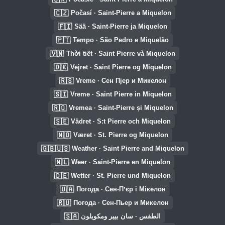
🇨🇿
Počasí · Saint-Pierre a Miquelon
🇫🇮
Sää · Saint-Pierre ja Miquelon
🇵🇹
Tempo · São Pedro e Miquelão
🇻🇳
Thời tiết · Saint Pierre và Miquelon
🇩🇰
Vejret · Saint Pierre og Miquelon
🇷🇸
Vreme · Сен Пјер и Микелон
🇸🇮
Vreme · Saint Pierre in Miquelon
🇷🇴
Vremea · Saint-Pierre și Miquelon
🇸🇪
Vädret · S:t Pierre och Miquelon
🇳🇴
Været · St. Pierre og Miquelon
🇬🇧🇺🇸
Weather · Saint Pierre and Miquelon
🇳🇱
Weer · Saint-Pierre en Miquelon
🇩🇪
Wetter · St. Pierre und Miquelon
🇺🇦
Погода · Сен-Пʼєр і Мікелон
🇷🇺
Погода · Сен-Пьер и Микелон
🇸🇦
الطقس · سان بيير ومكويلون