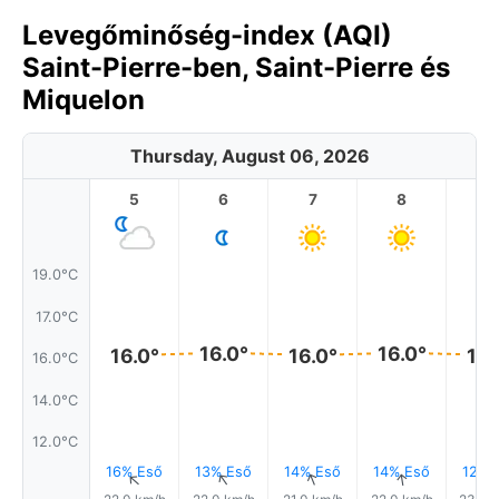
Levegőminőség-index (AQI)
Saint-Pierre-ben, Saint-Pierre és
Miquelon
Thursday, August 06, 2026
5
6
7
8
9
19.0°C
17.0°C
16.0°
16.0°
16.0°
16.0°
16.
16.0°C
14.0°C
12.0°C
16% Eső
13% Eső
14% Eső
14% Eső
12% 
↑
↑
↑
↑
↑