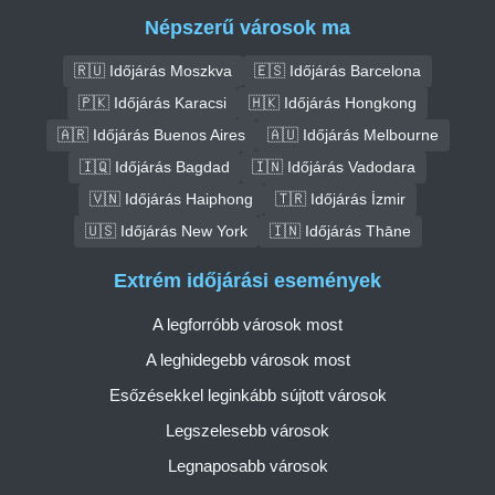
Népszerű városok ma
🇷🇺 Időjárás Moszkva
🇪🇸 Időjárás Barcelona
🇵🇰 Időjárás Karacsi
🇭🇰 Időjárás Hongkong
🇦🇷 Időjárás Buenos Aires
🇦🇺 Időjárás Melbourne
🇮🇶 Időjárás Bagdad
🇮🇳 Időjárás Vadodara
🇻🇳 Időjárás Haiphong
🇹🇷 Időjárás İzmir
🇺🇸 Időjárás New York
🇮🇳 Időjárás Thāne
Extrém időjárási események
A legforróbb városok most
A leghidegebb városok most
Esőzésekkel leginkább sújtott városok
Legszelesebb városok
Legnaposabb városok