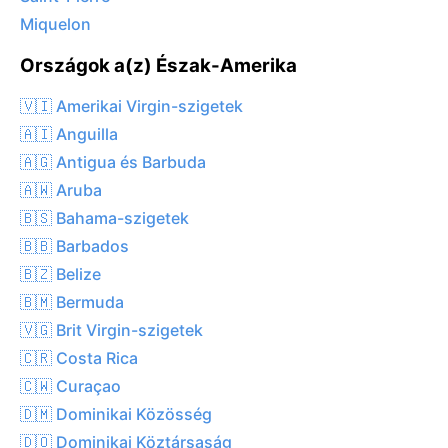
Miquelon
Országok a(z) Észak-Amerika
🇻🇮 Amerikai Virgin-szigetek
🇦🇮 Anguilla
🇦🇬 Antigua és Barbuda
🇦🇼 Aruba
🇧🇸 Bahama-szigetek
🇧🇧 Barbados
🇧🇿 Belize
🇧🇲 Bermuda
🇻🇬 Brit Virgin-szigetek
🇨🇷 Costa Rica
🇨🇼 Curaçao
🇩🇲 Dominikai Közösség
🇩🇴 Dominikai Köztársaság