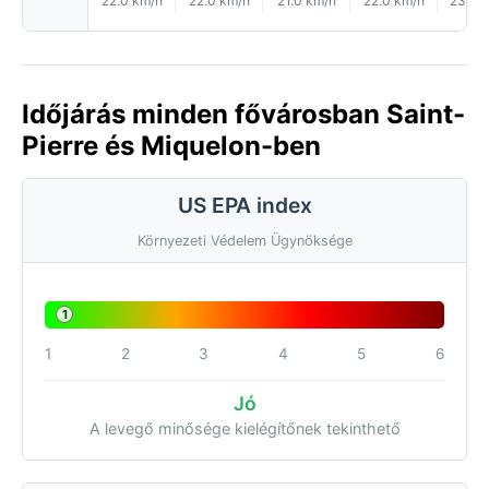
22.0 km/h
22.0 km/h
21.0 km/h
22.0 km/h
23.0 
Időjárás minden fővárosban Saint-
Pierre és Miquelon-ben
US EPA index
Környezeti Védelem Ügynöksége
1
1
2
3
4
5
6
Jó
A levegő minősége kielégítőnek tekinthető