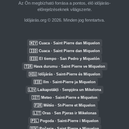
Az Ön megbízható forrása a pontos, élő időjárás-
előrejelzéseknek világszerte.
Időjárás.org © 2026. Minden jog fenntartva.
🇲🇾
Cuaca · Saint Pierre dan Miquelon
🇮🇩
Cuaca · Saint Pierre dan Miquelon
🇪🇸
El tiempo · San Pedro y Miquelón
🇹🇷
Hava durumu · Saint Pierre ve Miquelon
🇭🇺
Időjárás · Saint-Pierre és Miquelon
🇪🇪
Ilm · Saint-Pierre ja Miquelon
🇱🇻
Laikapstākļi · Senpjēra un Mikelona
🇮🇹
Meteo · Saint-Pierre e Miquelon
🇫🇷
Météo · St-Pierre et Miquelon
🇱🇹
Oras · Sen Pjeras ir Mikelonas
🇵🇱
Pogoda · Saint-Pierre i Miquelon
🇸🇰
Počasie · Saint Pierre a Miquelon