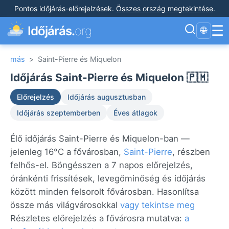
Pontos időjárás-előrejelzések
.
Összes ország megtekintése
.
☰
Időjárás.
org
🌐
más
>
Saint-Pierre és Miquelon
Időjárás Saint-Pierre és Miquelon 🇵🇲
Előrejelzés
Időjárás augusztusban
Időjárás szeptemberben
Éves átlagok
Élő időjárás Saint-Pierre és Miquelon-ban —
jelenleg 16°C a fővárosban,
Saint-Pierre
, részben
felhős-el. Böngésszen a 7 napos előrejelzés,
óránkénti frissítések, levegőminőség és időjárás
között minden felsorolt fővárosban. Hasonlítsa
össze más világvárosokkal
vagy tekintse meg
Részletes előrejelzés a fővárosra mutatva:
a