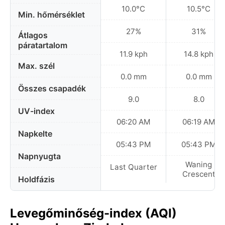
10.0°C
10.5°C
Min. hőmérséklet
27%
31%
Átlagos
páratartalom
11.9 kph
14.8 kph
Max. szél
0.0 mm
0.0 mm
Összes csapadék
9.0
8.0
UV-index
06:20 AM
06:19 AM
Napkelte
05:43 PM
05:43 PM
Napnyugta
Waning
Last Quarter
Crescent
Holdfázis
Levegőminőség-index (AQI)