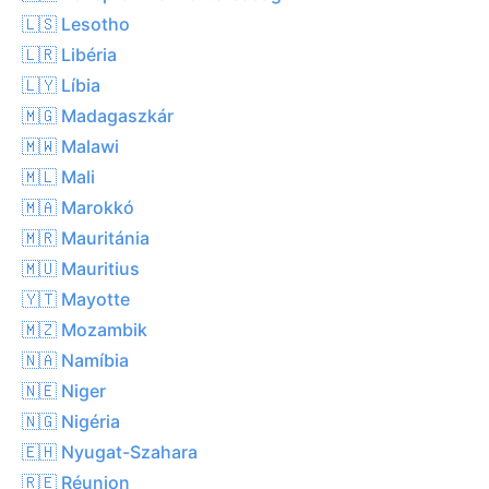
🇱🇸 Lesotho
🇱🇷 Libéria
🇱🇾 Líbia
🇲🇬 Madagaszkár
🇲🇼 Malawi
🇲🇱 Mali
🇲🇦 Marokkó
🇲🇷 Mauritánia
🇲🇺 Mauritius
🇾🇹 Mayotte
🇲🇿 Mozambik
🇳🇦 Namíbia
🇳🇪 Niger
🇳🇬 Nigéria
🇪🇭 Nyugat-Szahara
🇷🇪 Réunion