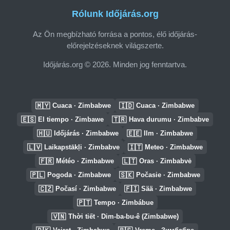
Rólunk Időjárás.org
Az Ön megbízható forrása a pontos, élő időjárás-
előrejelzéseknek világszerte.
Időjárás.org © 2026. Minden jog fenntartva.
🇲🇾
🇮🇩
Cuaca · Zimbabwe
Cuaca · Zimbabwe
🇪🇸
🇹🇷
El tiempo · Zimbawe
Hava durumu · Zimbabve
🇭🇺
🇪🇪
Időjárás · Zimbabwe
Ilm · Zimbabwe
🇱🇻
🇮🇹
Laikapstākļi · Zimbabve
Meteo · Zimbabwe
🇫🇷
🇱🇹
Météo · Zimbabwe
Oras · Zimbabvė
🇵🇱
🇸🇰
Pogoda · Zimbabwe
Počasie · Zimbabwe
🇨🇿
🇫🇮
Počasí · Zimbabwe
Sää · Zimbabwe
🇵🇹
Tempo · Zimbábue
🇻🇳
Thời tiết · Dim-ba-bu-ê (Zimbabwe)