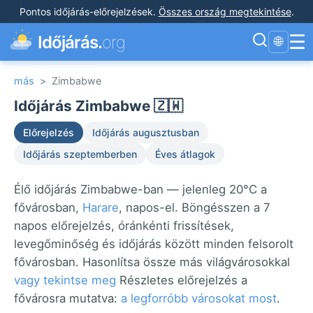
Pontos időjárás-előrejelzések
.
Összes ország megtekintése
.
☰
Időjárás.
org
🌐
más
>
Zimbabwe
Időjárás Zimbabwe 🇿🇼
Előrejelzés
Időjárás augusztusban
Időjárás szeptemberben
Éves átlagok
Élő időjárás Zimbabwe-ban — jelenleg 20°C a
fővárosban,
Harare
, napos-el. Böngésszen a 7
napos előrejelzés, óránkénti frissítések,
levegőminőség és időjárás között minden felsorolt
fővárosban. Hasonlítsa össze más világvárosokkal
vagy tekintse meg
Részletes előrejelzés a
fővárosra mutatva:
a legforróbb városokat most
.