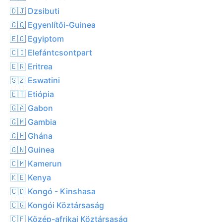
🇩🇯 Dzsibuti
🇬🇶 Egyenlítői-Guinea
🇪🇬 Egyiptom
🇨🇮 Elefántcsontpart
🇪🇷 Eritrea
🇸🇿 Eswatini
🇪🇹 Etiópia
🇬🇦 Gabon
🇬🇲 Gambia
🇬🇭 Ghána
🇬🇳 Guinea
🇨🇲 Kamerun
🇰🇪 Kenya
🇨🇩 Kongó - Kinshasa
🇨🇬 Kongói Köztársaság
🇨🇫 Közép-afrikai Köztársaság