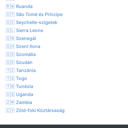
🇷🇼 Ruanda
🇸🇹 São Tomé és Príncipe
🇸🇨 Seychelle-szigetek
🇸🇱 Sierra Leone
🇸🇳 Szenegál
🇸🇭 Szent Ilona
🇸🇴 Szomália
🇸🇩 Szudán
🇹🇿 Tanzánia
🇹🇬 Togo
🇹🇳 Tunézia
🇺🇬 Uganda
🇿🇲 Zambia
🇨🇻 Zöld-foki Köztársaság