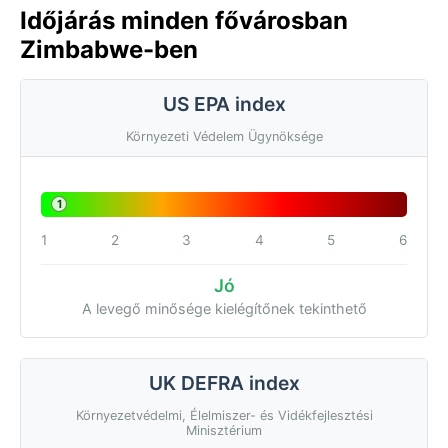
Időjárás minden fővárosban
Zimbabwe-ben
US EPA index
Környezeti Védelem Ügynöksége
1
1
2
3
4
5
6
Jó
A levegő minősége kielégítőnek tekinthető
UK DEFRA index
Környezetvédelmi, Élelmiszer- és Vidékfejlesztési
Minisztérium