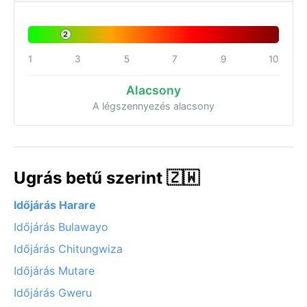
2
1
3
5
7
9
10
Alacsony
A légszennyezés alacsony
Ugrás betű szerint 🇿🇼
Időjárás Harare
Időjárás Bulawayo
Időjárás Chitungwiza
Időjárás Mutare
Időjárás Gweru