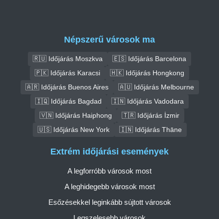
Népszerű városok ma
🇷🇺 Időjárás Moszkva
🇪🇸 Időjárás Barcelona
🇵🇰 Időjárás Karacsi
🇭🇰 Időjárás Hongkong
🇦🇷 Időjárás Buenos Aires
🇦🇺 Időjárás Melbourne
🇮🇶 Időjárás Bagdad
🇮🇳 Időjárás Vadodara
🇻🇳 Időjárás Haiphong
🇹🇷 Időjárás İzmir
🇺🇸 Időjárás New York
🇮🇳 Időjárás Thāne
Extrém időjárási események
A legforróbb városok most
A leghidegebb városok most
Esőzésekkel leginkább sújtott városok
Legszelesebb városok