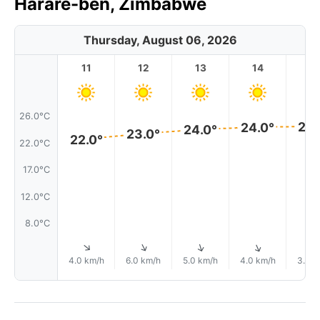
Harare-ben, Zimbabwe
Thursday, August 06, 2026
11
12
13
14
1
26.0°C
24.
24.0°
24.0°
23.0°
22.0°
22.0°C
17.0°C
12.0°C
8.0°C
↑
↑
↑
↑
4.0 km/h
6.0 km/h
5.0 km/h
4.0 km/h
3.0 k