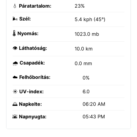
💧
Páratartalom:
23%
🌬️
Szél:
5.4 kph (45°)
🌡️
Nyomás:
1023.0 mb
👁️
Láthatóság:
10.0 km
🌧️
Csapadék:
0.0 mm
☁️
Felhőborítás:
0%
☀️
UV-index:
6.0
🌅
Napkelte:
06:20 AM
🌇
Napnyugta:
05:43 PM