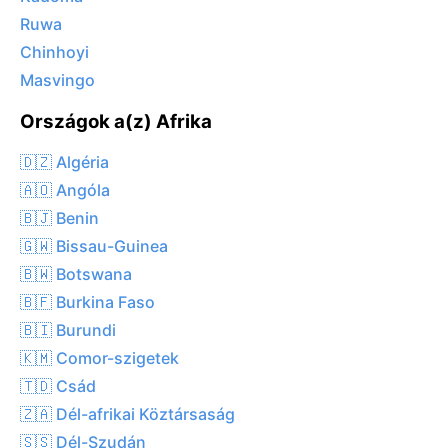
Ruwa
Chinhoyi
Masvingo
Országok a(z) Afrika
🇩🇿 Algéria
🇦🇴 Angóla
🇧🇯 Benin
🇬🇼 Bissau-Guinea
🇧🇼 Botswana
🇧🇫 Burkina Faso
🇧🇮 Burundi
🇰🇲 Comor-szigetek
🇹🇩 Csád
🇿🇦 Dél-afrikai Köztársaság
🇸🇸 Dél-Szudán