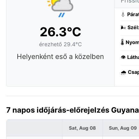
Frissí
💧
Pára
26.3°C
🌬️
Szél
🌡️
Nyom
érezhető 29.4°C
Helyenként eső a közelben
👁️
Láth
🌧️
Csa
7 napos időjárás-előrejelzés Guyan
Sat, Aug 08
Sun, Aug 09