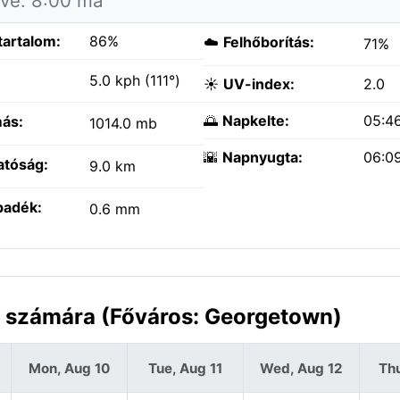
tve: 8:00 ma
tartalom:
86%
☁️
Felhőborítás:
71%
:
5.0 kph (111°)
☀️
UV-index:
2.0
🌅
Napkelte:
05:4
ás:
1014.0 mb
🌇
Napnyugta:
06:0
atóság:
9.0 km
padék:
0.6 mm
a számára (Főváros: Georgetown)
Mon, Aug 10
Tue, Aug 11
Wed, Aug 12
Thu