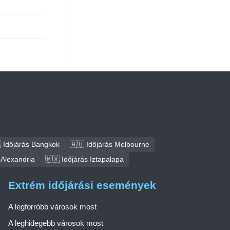
 Időjárás Bangkok
🇦🇺 Időjárás Melbourne
 Alexandria
🇲🇽 Időjárás Iztapalapa
Extrém időjárási események
A legforróbb városok most
A leghidegebb városok most