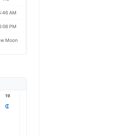
5:46 AM
05:46 AM
6:08 PM
06:07 PM
Waxing
ew Moon
Crescent
19
20
21
22
23