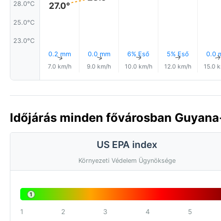
28.0°C
27.0°
25.0°C
23.0°C
0.2 mm
0.0 mm
6% Eső
5% Eső
0.0
↑
↑
↑
↑
7.0 km/h
9.0 km/h
10.0 km/h
12.0 km/h
15.0 
Időjárás minden fővárosban Guyana
US EPA index
Környezeti Védelem Ügynöksége
1
1
2
3
4
5