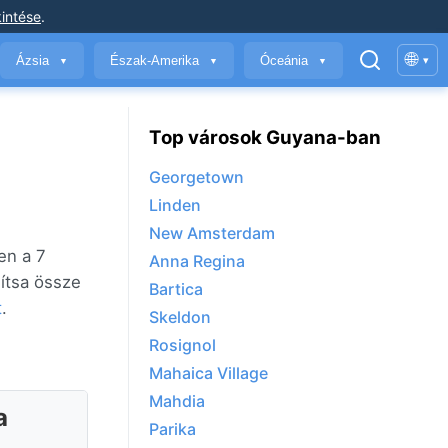
intése
.
🌐
Ázsia
Észak-Amerika
Óceánia
▾
▼
▼
▼
Top városok Guyana-ban
Georgetown
Linden
New Amsterdam
en a 7
Anna Regina
lítsa össze
Bartica
t
.
Skeldon
Rosignol
Mahaica Village
Mahdia
a
Parika