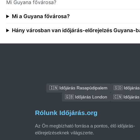
Mi Guyana fővárosa?
Mi a Guyana fővárosa?
Hány városban van időjárás-előrejelzés Guyana-b
🇮🇳 Időjárás Rasapūdipalem
🇸🇩 Időjár
🇬🇧 Időjárás London
🇨🇳 Időjárás
Rólunk Időjárás.org
Az Ön megbízható forrása a pontos, élő időjárás-
előrejelzéseknek világszerte.