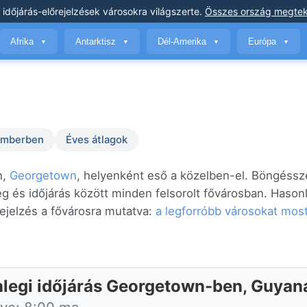
 időjárás-előrejelzések
városokra világszerte
.
Összes ország megtek
Afrika
Antarktisz
Dél-Amerika
Európa
▼
▼
▼
▼
temberben
Éves átlagok
n,
Georgetown
, helyenként eső a közelben-el. Böngéssz
ég és időjárás között minden felsorolt fővárosban. Hason
ejelzés a fővárosra mutatva:
a legforróbb városokat mos
nlegi időjárás Georgetown-ben, Guyan