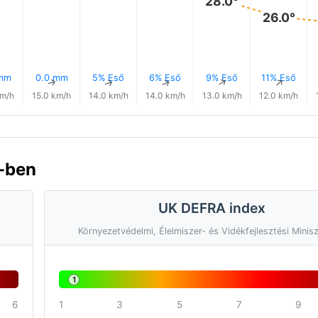
28.0°
26.0°
 mm
0.0 mm
5% Eső
6% Eső
9% Eső
11% Eső
↑
↑
↑
↑
↑
↑
km/h
15.0 km/h
14.0 km/h
14.0 km/h
13.0 km/h
12.0 km/h
-ben
UK DEFRA index
Környezetvédelmi, Élelmiszer- és Vidékfejlesztési Minis
1
6
1
3
5
7
9