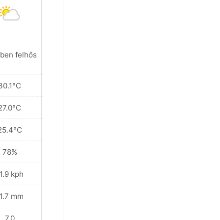
ben felhős
Napos
30.1°C
30.6°C
27.0°C
27.4°C
25.4°C
24.5°C
78%
78%
1.9 kph
16.9 kph
1.7 mm
3.2 mm
7.0
8.0