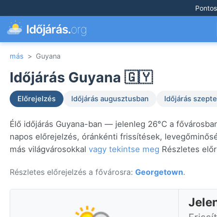
Pontos
Időjárás.
org
más
>
Guyana
Időjárás Guyana 🇬🇾
Előrejelzés
Időjárás augusztusban
Időjárás szep
Élő időjárás Guyana-ban — jelenleg 26°C a fővárosba
napos előrejelzés, óránkénti frissítések, levegőminős
más világvárosokkal
vagy tekintse meg
Részletes előr
Részletes előrejelzés a fővárosra:
Georgetown
.
Jele