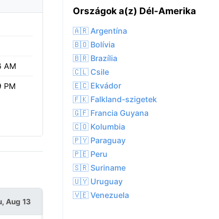
Országok a(z) Dél-Amerika
🇦🇷 Argentína
🇧🇴 Bolívia
🇧🇷 Brazília
6 AM
🇨🇱 Csile
🇪🇨 Ekvádor
9 PM
🇫🇰 Falkland-szigetek
🇬🇫 Francia Guyana
🇨🇴 Kolumbia
🇵🇾 Paraguay
🇵🇪 Peru
🇸🇷 Suriname
🇺🇾 Uruguay
🇻🇪 Venezuela
, Aug 13
Fri, Aug 14