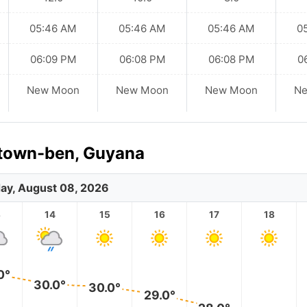
05:46 AM
05:46 AM
05:46 AM
0
06:09 PM
06:08 PM
06:08 PM
0
New Moon
New Moon
New Moon
N
town-ben, Guyana
ay, August 08, 2026
3
14
15
16
17
18
0°
30.0°
30.0°
29.0°