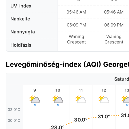
UV-index
05:46 AM
05:46 AM
Napkelte
06:09 PM
06:09 PM
Napnyugta
Waning
Waning
Crescent
Crescent
Holdfázis
Levegőminőség-index (AQI) George
Saturd
9
10
11
12
1
32.0°C
31.
31.0°
30.0°
30.0°C
28.0°