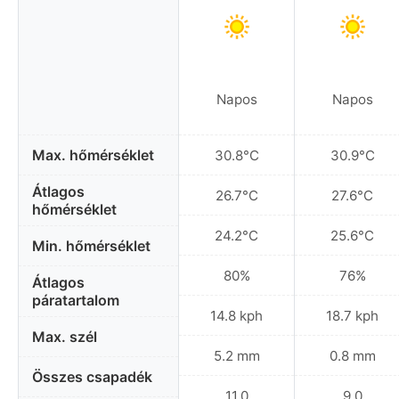
Napos
Napos
Max. hőmérséklet
30.8°C
30.9°C
Átlagos
26.7°C
27.6°C
hőmérséklet
24.2°C
25.6°C
Min. hőmérséklet
80%
76%
Átlagos
páratartalom
14.8 kph
18.7 kph
Max. szél
5.2 mm
0.8 mm
Összes csapadék
11.0
9.0