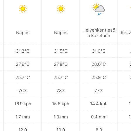
Helyenként eső
Napos
Napos
Rész
a közelben
31.2°C
31.5°C
31.0°C
27.9°C
27.8°C
28.0°C
25.7°C
25.7°C
25.9°C
76%
78%
77%
16.9 kph
15.5 kph
14.4 kph
1
1.7 mm
1.0 mm
0.4 mm
1
12.0
10.0
8.0