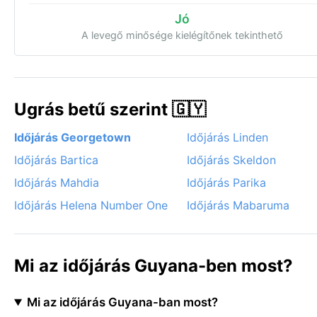
Jó
A levegő minősége kielégítőnek tekinthető
Ugrás betű szerint 🇬🇾
Időjárás Georgetown
Időjárás Linden
Időjárás Bartica
Időjárás Skeldon
Időjárás Mahdia
Időjárás Parika
Időjárás Helena Number One
Időjárás Mabaruma
Mi az időjárás Guyana-ben most?
Mi az időjárás Guyana-ban most?