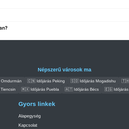
an?
Népszerű városok ma
ás Omdurmán
🇨🇳 Időjárás Peking
🇸🇴 Időjárás Mogadishu
🇹
 Tiencsin
🇲🇽 Időjárás Puebla
🇦🇹 Időjárás Bécs
🇪🇬 Időjárás
Gyors linkek
Alapegység
Kapcsolat