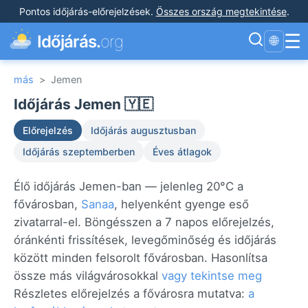
Pontos időjárás-előrejelzések
.
Összes ország megtekintése
.
☰
Időjárás.
org
🌐
más
>
Jemen
Időjárás Jemen 🇾🇪
Előrejelzés
Időjárás augusztusban
Időjárás szeptemberben
Éves átlagok
Élő időjárás Jemen-ban — jelenleg 20°C a
fővárosban,
Sanaa
, helyenként gyenge eső
zivatarral-el. Böngésszen a 7 napos előrejelzés,
óránkénti frissítések, levegőminőség és időjárás
között minden felsorolt fővárosban. Hasonlítsa
össze más világvárosokkal
vagy tekintse meg
Részletes előrejelzés a fővárosra mutatva:
a