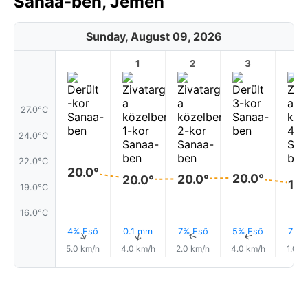
Sanaa-ben, Jemen
Sunday, August 09, 2026
1
2
3
4
27.0°C
24.0°C
22.0°C
20.0°
20.0°
20.0°
20.0°
19.
19.0°C
16.0°C
4% Eső
0.1 mm
7% Eső
5% Eső
7% E
↑
↑
↑
↑
5.0 km/h
4.0 km/h
2.0 km/h
4.0 km/h
1.0 k