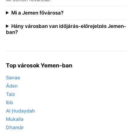
Mi a Jemen fővárosa?
Hány városban van időjárás-előrejelzés Jemen-
ban?
Top városok Yemen-ban
Sanaa
Áden
Taiz
Ibb
Al Ḩudaydah
Mukalla
Dhamār