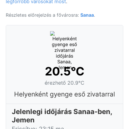
legforróbb városokat most
.
Részletes előrejelzés a fővárosra:
Sanaa
.
20.5°C
érezhető 20.9°C
Helyenként gyenge eső zivatarral
Jelenlegi időjárás Sanaa-ben,
Jemen
Frissítve: 23:15 ma