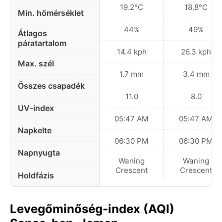
19.2°C
18.8°C
Min. hőmérséklet
44%
49%
Átlagos
páratartalom
14.4 kph
26.3 kph
Max. szél
1.7 mm
3.4 mm
Összes csapadék
11.0
8.0
UV-index
05:47 AM
05:47 AM
Napkelte
06:30 PM
06:30 PM
Napnyugta
Waning
Waning
Crescent
Crescent
Holdfázis
Levegőminőség-index (AQI)