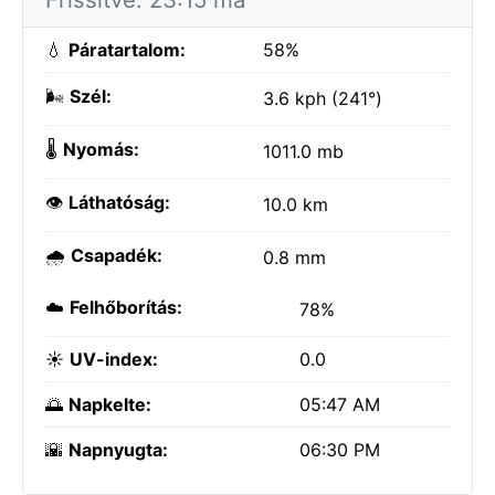
💧
Páratartalom:
58%
🌬️
Szél:
3.6 kph (241°)
🌡️
Nyomás:
1011.0 mb
👁️
Láthatóság:
10.0 km
🌧️
Csapadék:
0.8 mm
☁️
Felhőborítás:
78%
☀️
UV-index:
0.0
🌅
Napkelte:
05:47 AM
🌇
Napnyugta:
06:30 PM