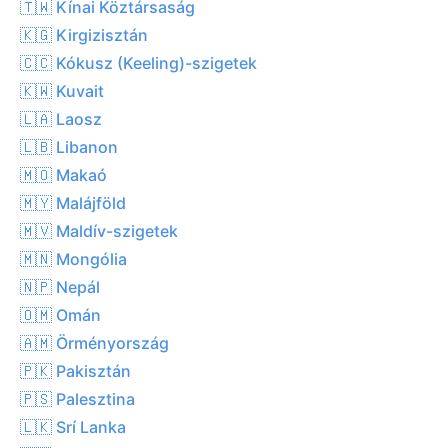
🇹🇼 Kínai Köztársaság
🇰🇬 Kirgizisztán
🇨🇨 Kókusz (Keeling)-szigetek
🇰🇼 Kuvait
🇱🇦 Laosz
🇱🇧 Libanon
🇲🇴 Makaó
🇲🇾 Malájföld
🇲🇻 Maldív-szigetek
🇲🇳 Mongólia
🇳🇵 Nepál
🇴🇲 Omán
🇦🇲 Örményország
🇵🇰 Pakisztán
🇵🇸 Palesztina
🇱🇰 Srí Lanka