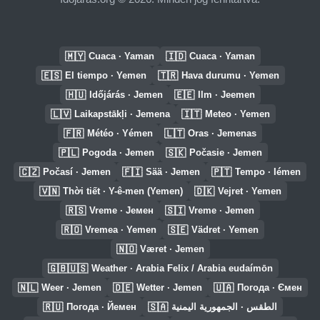
🇲🇾
🇮🇩
Cuaca · Yaman
Cuaca · Yaman
🇪🇸
🇹🇷
El tiempo · Yemen
Hava durumu · Yemen
🇭🇺
🇪🇪
Időjárás · Jemen
Ilm · Jeemen
🇱🇻
🇮🇹
Laikapstākļi · Jemena
Meteo · Yemen
🇫🇷
🇱🇹
Météo · Yémen
Oras · Jemenas
🇵🇱
🇸🇰
Pogoda · Jemen
Počasie · Jemen
🇨🇿
🇫🇮
🇵🇹
Počasí · Jemen
Sää · Jemen
Tempo · Iémen
🇻🇳
🇩🇰
Thời tiết · Y-ê-men (Yemen)
Vejret · Yemen
🇷🇸
🇸🇮
Vreme · Јемен
Vreme · Jemen
🇷🇴
🇸🇪
Vremea · Yemen
Vädret · Yemen
🇳🇴
Været · Jemen
🇬🇧🇺🇸
Weather · Arabia Felix / Arabia eudaímōn
🇳🇱
🇩🇪
🇺🇦
Weer · Jemen
Wetter · Jemen
Погода · Ємен
🇷🇺
🇸🇦
Погода · Йемен
الطقس · الجمهورية اليمنية