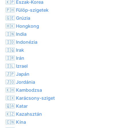
🇰🇵 Észak-Korea
🇵🇭 Fülöp-szigetek
🇬🇪 Grúzia
🇭🇰 Hongkong
🇮🇳 India
🇮🇩 Indonézia
🇮🇶 Irak
🇮🇷 Irán
🇮🇱 Izrael
🇯🇵 Japán
🇯🇴 Jordánia
🇰🇭 Kambodzsa
🇨🇽 Karácsony-sziget
🇶🇦 Katar
🇰🇿 Kazahsztán
🇨🇳 Kína