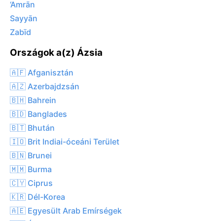
‘Amrān
Sayyān
Zabīd
Országok a(z) Ázsia
🇦🇫 Afganisztán
🇦🇿 Azerbajdzsán
🇧🇭 Bahrein
🇧🇩 Banglades
🇧🇹 Bhután
🇮🇴 Brit Indiai-óceáni Terület
🇧🇳 Brunei
🇲🇲 Burma
🇨🇾 Ciprus
🇰🇷 Dél-Korea
🇦🇪 Egyesült Arab Emírségek