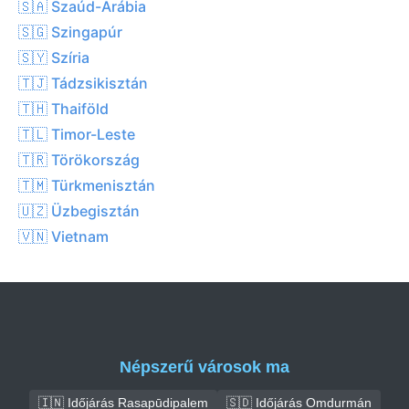
🇸🇦 Szaúd-Arábia
🇸🇬 Szingapúr
🇸🇾 Szíria
🇹🇯 Tádzsikisztán
🇹🇭 Thaiföld
🇹🇱 Timor-Leste
🇹🇷 Törökország
🇹🇲 Türkmenisztán
🇺🇿 Üzbegisztán
🇻🇳 Vietnam
Népszerű városok ma
🇮🇳 Időjárás Rasapūdipalem
🇸🇩 Időjárás Omdurmán