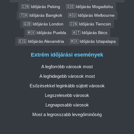
🇨🇳 Időjárás Peking
🇸🇴 Időjárás Mogadishu
🇹🇭 Időjárás Bangkok
🇦🇺 Időjárás Melbourne
🇬🇧 Időjárás London
🇨🇳 Időjárás Tiencsin
🇲🇽 Időjárás Puebla
🇦🇹 Időjárás Bécs
🇪🇬 Időjárás Alexandria
🇲🇽 Időjárás Iztapalapa
Extrém időjárási események
A legforróbb városok most
A leghidegebb városok most
Esőzésekkel leginkább sújtott városok
Legszelesebb városok
Legnaposabb városok
Most a legrosszabb levegőminőség