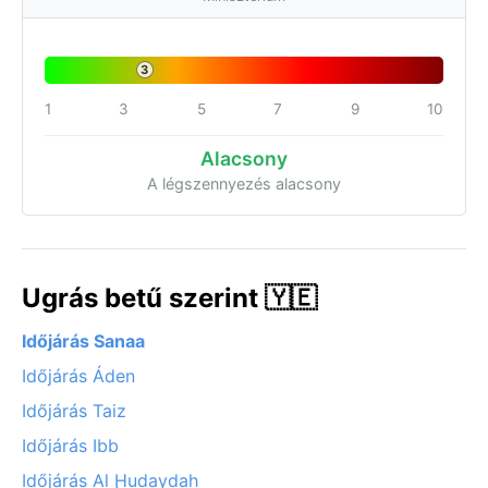
3
1
3
5
7
9
10
Alacsony
A légszennyezés alacsony
Ugrás betű szerint 🇾🇪
Időjárás Sanaa
Időjárás Áden
Időjárás Taiz
Időjárás Ibb
Időjárás Al Ḩudaydah