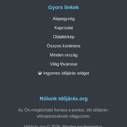
Gyors linkek
Alapegység
Kapcsolat
Oldaltérkép
Összes kontinens
Minden ország
Világ fővárosai
🧩 Ingyenes időjárás widget
Rólunk Időjárás.org
Az Ön megbízható forrása a pontos, élő időjárás-
előrejelzéseknek világszerte.
Időjárás.org © 2026. Minden jog fenntartva.