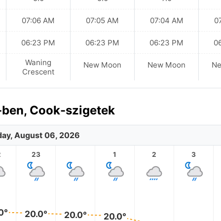
07:06 AM
07:05 AM
07:04 AM
0
06:23 PM
06:23 PM
06:23 PM
0
Waning
New Moon
New Moon
N
Crescent
ben, Cook-szigetek
ay, August 06, 2026
2
23
1
2
3
0°
20.0°
20.0°
20.0°