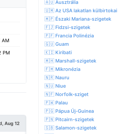
🇦🇺 Ausztrália
🇺🇲 Az USA lakatlan külbirtokai
🇲🇵 Északi Mariana-szigetek
🇫🇯 Fidzsi-szigetek
🇵🇫 Francia Polinézia
7 AM
🇬🇺 Guam
🇰🇮 Kiribati
2 PM
🇲🇭 Marshall-szigetek
🇫🇲 Mikronézia
🇳🇷 Nauru
🇳🇺 Niue
🇳🇫 Norfolk-sziget
🇵🇼 Palau
🇵🇬 Pápua Új-Guinea
🇵🇳 Pitcairn-szigetek
, Aug 12
Thu, Aug 13
🇸🇧 Salamon-szigetek