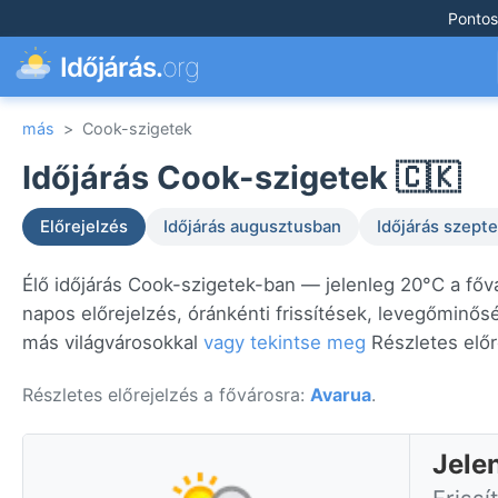
Pontos
Időjárás.
org
más
>
Cook-szigetek
Időjárás Cook-szigetek 🇨🇰
Előrejelzés
Időjárás augusztusban
Időjárás szep
Élő időjárás Cook-szigetek-ban — jelenleg 20°C a fő
napos előrejelzés, óránkénti frissítések, levegőminős
más világvárosokkal
vagy tekintse meg
Részletes előr
Részletes előrejelzés a fővárosra:
Avarua
.
Jele