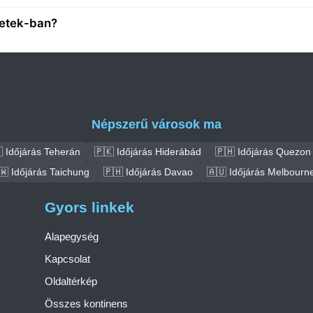
getek-ban?
Népszerű városok ma
 Időjárás Teherán
🇵🇰 Időjárás Hiderábád
🇵🇭 Időjárás Quezon 
🇼 Időjárás Taichung
🇵🇭 Időjárás Davao
🇦🇺 Időjárás Melbourn
Gyors linkek
Alapegység
Kapcsolat
Oldaltérkép
Összes kontinens