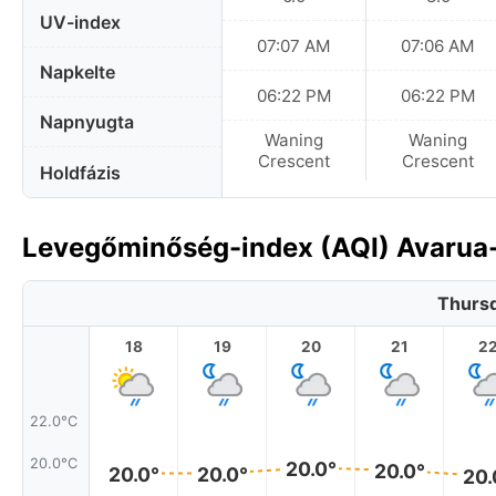
UV-index
07:07 AM
07:06 AM
Napkelte
06:22 PM
06:22 PM
Napnyugta
Waning
Waning
Crescent
Crescent
Holdfázis
Levegőminőség-index (AQI) Avarua-
Thursd
18
19
20
21
2
22.0°C
20.0°C
20.0°
20.0°
20.0°
20.0°
20.