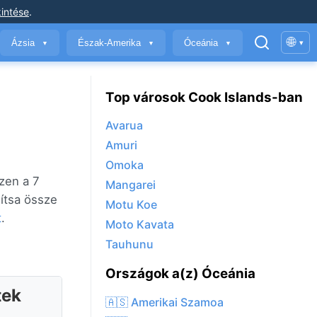
intése
.
🌐
Ázsia
Észak-Amerika
Óceánia
▾
▼
▼
▼
Top városok Cook Islands-ban
Avarua
Amuri
Omoka
zen a 7
Mangarei
lítsa össze
Motu Koe
t
.
Moto Kavata
Tauhunu
Országok a(z) Óceánia
tek
🇦🇸 Amerikai Szamoa