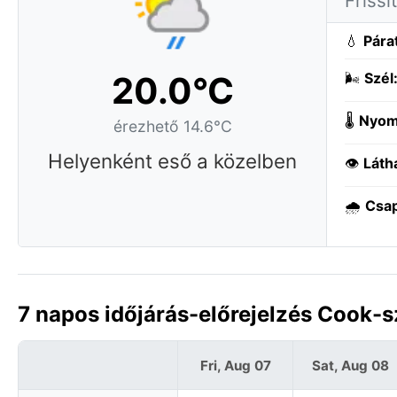
Frissí
💧
Pára
20.0°C
🌬️
Szél
🌡️
Nyom
érezhető 14.6°C
Helyenként eső a közelben
👁️
Láth
🌧️
Csa
7 napos időjárás-előrejelzés Cook-
Fri, Aug 07
Sat, Aug 08