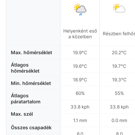
Helyenként eső
Részben felhő
a közelben
Max. hőmérséklet
19.9°C
20.2°C
Átlagos
19.6°C
19.7°C
hőmérséklet
18.9°C
19.3°C
Min. hőmérséklet
60%
55%
Átlagos
páratartalom
33.8 kph
33.8 kph
Max. szél
1.1 mm
0.0 mm
Összes csapadék
6.0
8.0