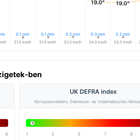
19.0°
19.0°
 mm
0.1 mm
0.1 mm
0.2 mm
0.3 mm
0.2 mm
↑
↑
↑
↑
↑
↑
km/h
31.0 km/h
31.0 km/h
32.0 km/h
34.0 km/h
33.0 km/h
zigetek-ben
UK DEFRA index
Környezetvédelmi, Élelmiszer- és Vidékfejlesztési Minis
1
6
1
3
5
7
9