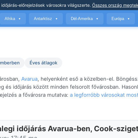
 időjárás-előrejelzések
városokra világszerte
.
Összes ország megtek
Afrika
Antarktisz
Dél-Amerika
Európa
▼
▼
▼
▼
temberben
Éves átlagok
városban,
Avarua
, helyenként eső a közelben-el. Böngéss
ég és időjárás között minden felsorolt fővárosban. Hason
ejelzés a fővárosra mutatva:
a legforróbb városokat mos
nlegi időjárás Avarua-ben, Cook-szige