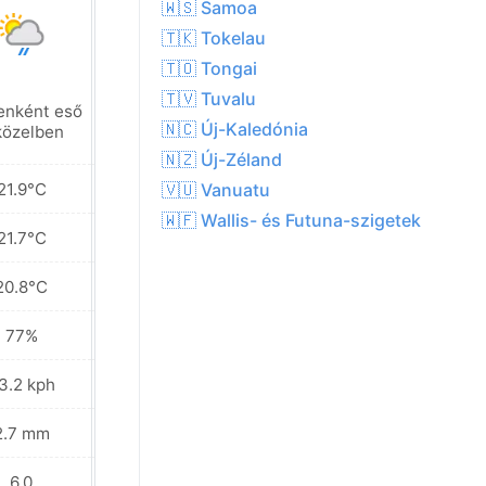
🇼🇸 Samoa
🇹🇰 Tokelau
🇹🇴 Tongai
🇹🇻 Tuvalu
enként eső
Részben felhős
🇳🇨 Új-Kaledónia
közelben
🇳🇿 Új-Zéland
21.9°C
21.5°C
🇻🇺 Vanuatu
🇼🇫 Wallis- és Futuna-szigetek
21.7°C
20.9°C
20.8°C
20.4°C
77%
70%
3.2 kph
41.8 kph
2.7 mm
0.1 mm
6.0
7.0