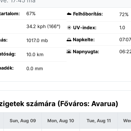
tve: 17:45 ma
tartalom:
67%
☁️
Felhőborítás:
72%
:
34.2 kph (166°)
☀️
UV-index:
1.0
🌅
Napkelte:
07:0
ás:
1017.0 mb
🌇
Napnyugta:
06:2
atóság:
10.0 km
padék:
0.0 mm
szigetek számára (Főváros: Avarua)
Sun, Aug 09
Mon, Aug 10
Tue, Aug 11
Wed