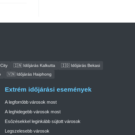
City
🇮🇳 Időjárás Kalkutta
🇮🇩 Időjárás Bekasi
e
🇻🇳 Időjárás Haiphong
Extrém időjárási események
A legforróbb városok most
A leghidegebb városok most
Esőzésekkel leginkább sújtott városok
Legszelesebb városok