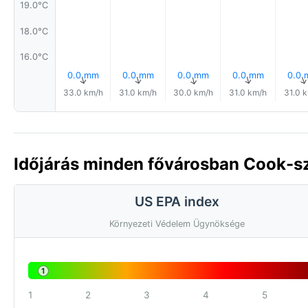
19.0°C
18.0°C
16.0°C
0.0 mm
0.0 mm
0.0 mm
0.0 mm
0.0
↑
↑
↑
↑
33.0 km/h
31.0 km/h
30.0 km/h
31.0 km/h
31.0 
Időjárás minden fővárosban Cook-s
US EPA index
Környezeti Védelem Ügynöksége
1
1
2
3
4
5