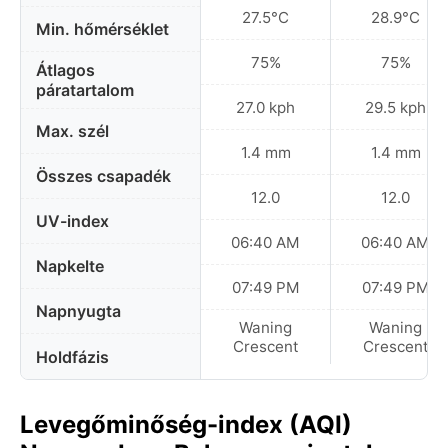
27.5°C
28.9°C
Min. hőmérséklet
75%
75%
Átlagos
páratartalom
27.0 kph
29.5 kph
Max. szél
1.4 mm
1.4 mm
Összes csapadék
12.0
12.0
UV-index
06:40 AM
06:40 AM
Napkelte
07:49 PM
07:49 PM
Napnyugta
Waning
Waning
Crescent
Crescent
Holdfázis
Levegőminőség-index (AQI)