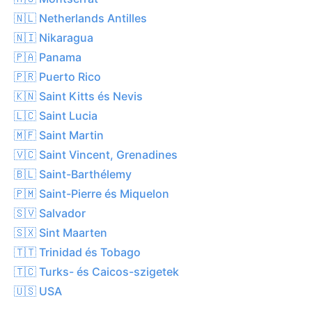
🇳🇱 Netherlands Antilles
🇳🇮 Nikaragua
🇵🇦 Panama
🇵🇷 Puerto Rico
🇰🇳 Saint Kitts és Nevis
🇱🇨 Saint Lucia
🇲🇫 Saint Martin
🇻🇨 Saint Vincent, Grenadines
🇧🇱 Saint-Barthélemy
🇵🇲 Saint-Pierre és Miquelon
🇸🇻 Salvador
🇸🇽 Sint Maarten
🇹🇹 Trinidad és Tobago
🇹🇨 Turks- és Caicos-szigetek
🇺🇸 USA