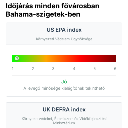
Időjárás minden fővárosban
Bahama-szigetek-ben
US EPA index
Környezeti Védelem Ügynöksége
1
1
2
3
4
5
6
Jó
A levegő minősége kielégítőnek tekinthető
UK DEFRA index
Környezetvédelmi, Élelmiszer- és Vidékfejlesztési
Minisztérium