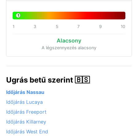
1
1
3
5
7
9
10
Alacsony
A légszennyezés alacsony
Ugrás betű szerint 🇧🇸
Időjárás Nassau
Időjárás Lucaya
Időjárás Freeport
Időjárás Killarney
Időjárás West End