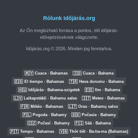
Rólunk Időjárás.org
Az Ön megbízható forrása a pontos, élő időjárás-
előrejelzéseknek világszerte.
Időjárás.org © 2026. Minden jog fenntartva.
🇲🇾
🇮🇩
Cuaca · Bahamas
Cuaca · Bahama
🇪🇸
🇹🇷
El tiempo · Bahamas
Hava durumu · Bahama
🇭🇺
🇪🇪
Időjárás · Bahama-szigetek
Ilm · Bahama
🇱🇻
🇮🇹
Laikapstākļi · Bahamu salas
Meteo · Bahamas
🇫🇷
🇱🇹
Météo · Bahamas
Oras · Bahamų salos
🇵🇱
🇸🇰
Pogoda · Bahamy
Počasie · Bahamy
🇨🇿
🇫🇮
Počasí · Bahamy
Sää · Bahama
🇵🇹
🇻🇳
Tempo · Bahamas
Thời tiết · Ba-ha-ma (Bahamas)