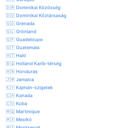
🇩🇲 Dominikai Közösség
🇩🇴 Dominikai Köztársaság
🇬🇩 Grenada
🇬🇱 Grönland
🇬🇵 Guadeloupe
🇬🇹 Guatemala
🇭🇹 Haiti
🇧🇶 Holland Karib-térség
🇭🇳 Honduras
🇯🇲 Jamaica
🇰🇾 Kajmán-szigetek
🇨🇦 Kanada
🇨🇺 Kuba
🇲🇶 Martinique
🇲🇽 Mexikó
🇲🇸 Montserrat