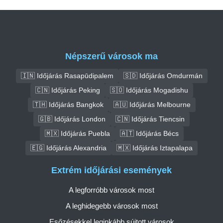
Népszerű városok ma
🇮🇳 Időjárás Rasapūdipalem
🇸🇩 Időjárás Omdurmán
🇨🇳 Időjárás Peking
🇸🇴 Időjárás Mogadishu
🇹🇭 Időjárás Bangkok
🇦🇺 Időjárás Melbourne
🇬🇧 Időjárás London
🇨🇳 Időjárás Tiencsin
🇲🇽 Időjárás Puebla
🇦🇹 Időjárás Bécs
🇪🇬 Időjárás Alexandria
🇲🇽 Időjárás Iztapalapa
Extrém időjárási események
A legforróbb városok most
A leghidegebb városok most
Esőzésekkel leginkább sújtott városok