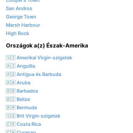
Cooper’s Town
San Andros
George Town
Marsh Harbour
High Rock
Országok a(z) Észak-Amerika
🇻🇮 Amerikai Virgin-szigetek
🇦🇮 Anguilla
🇦🇬 Antigua és Barbuda
🇦🇼 Aruba
🇧🇧 Barbados
🇧🇿 Belize
🇧🇲 Bermuda
🇻🇬 Brit Virgin-szigetek
🇨🇷 Costa Rica
🇨🇼 Curaçao