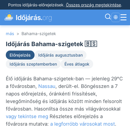
Pontos időjárás-előrejelzések
.
Összes ország megtekintése
.
☰
Időjárás.
org
🌐
más
>
Bahama-szigetek
Időjárás Bahama-szigetek 🇧🇸
Előrejelzés
Időjárás augusztusban
Időjárás szeptemberben
Éves átlagok
Élő időjárás Bahama-szigetek-ban — jelenleg 29°C
a fővárosban,
Nassau
, derült-el. Böngésszen a 7
napos előrejelzés, óránkénti frissítések,
levegőminőség és időjárás között minden felsorolt
fővárosban. Hasonlítsa össze más világvárosokkal
vagy tekintse meg
Részletes előrejelzés a
fővárosra mutatva:
a legforróbb városokat most
.