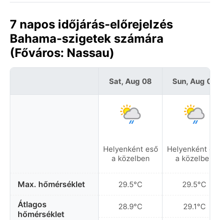
7 napos időjárás-előrejelzés
Bahama-szigetek számára
(Főváros: Nassau)
Sat, Aug 08
Sun, Aug 09
Helyenként eső
Helyenként es
a közelben
a közelben
Max. hőmérséklet
29.5°C
29.5°C
Átlagos
28.9°C
29.1°C
hőmérséklet