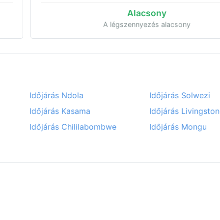
Alacsony
A légszennyezés alacsony
Időjárás Ndola
Időjárás Solwezi
Időjárás Kasama
Időjárás Livingsto
Időjárás Chililabombwe
Időjárás Mongu