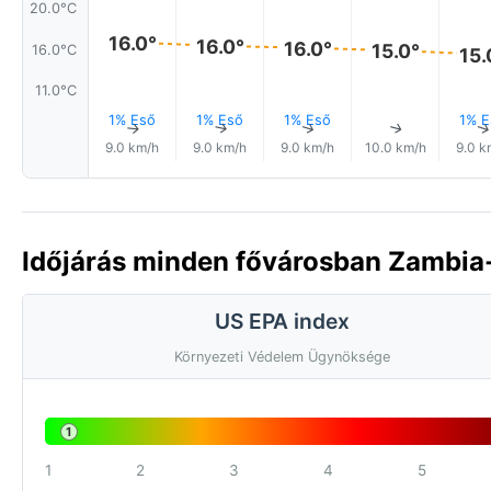
20.0°C
16.0°
16.0°
16.0°
15.0°
16.0°C
15.
11.0°C
1% Eső
1% Eső
1% Eső
1% E
↑
↑
↑
↑
9.0 km/h
9.0 km/h
9.0 km/h
10.0 km/h
9.0 k
Időjárás minden fővárosban Zambia
US EPA index
Környezeti Védelem Ügynöksége
1
1
2
3
4
5