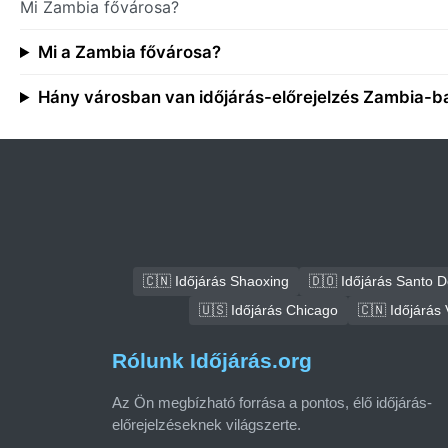
Mi Zambia fővárosa?
Mi a Zambia fővárosa?
Hány városban van időjárás-előrejelzés Zambia-b
🇨🇳 Időjárás Shaoxing
🇩🇴 Időjárás Santo 
🇺🇸 Időjárás Chicago
🇨🇳 Időjárás
Rólunk Időjárás.org
Az Ön megbízható forrása a pontos, élő időjárás-
előrejelzéseknek világszerte.