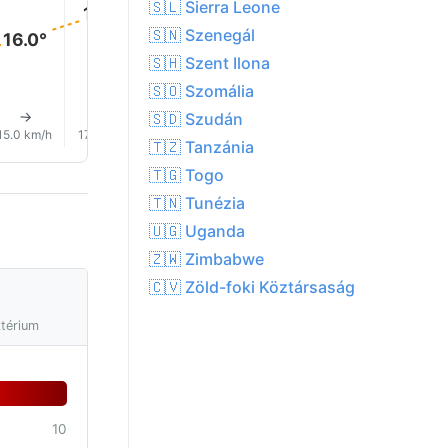
🇸🇱 Sierra Leone
19.0°
🇸🇳 Szenegál
16.0°
🇸🇭 Szent Ilona
🇸🇴 Szomália
↑
↑
🇸🇩 Szudán
↑
↑
↑
↑
15.0 km/h
17.0 km/h
16.0 km/h
13.0 km/h
10.0 km/h
9.0 km/
🇹🇿 Tanzánia
🇹🇬 Togo
🇹🇳 Tunézia
🇺🇬 Uganda
🇿🇼 Zimbabwe
🇨🇻 Zöld-foki Köztársaság
ztérium
10