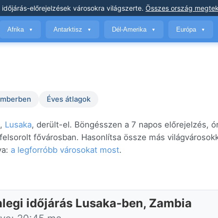
 időjárás-előrejelzések
városokra világszerte
.
Összes ország megtek
Afrika
Antarktisz
Dél-Amerika
Európa
▼
▼
▼
▼
temberben
Éves átlagok
n,
Lusaka
, derült-el. Böngésszen a 7 napos előrejelzés, ó
 felsorolt fővárosban. Hasonlítsa össze más világvárosok
va:
a legforróbb városokat most
.
nlegi időjárás Lusaka-ben, Zambia