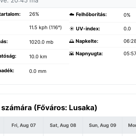
tve: 20:45 ma
tartalom:
26%
☁️
Felhőborítás:
0%
:
11.5 kph (116°)
☀️
UV-index:
0.0
🌅
Napkelte:
06:2
ás:
1020.0 mb
🌇
Napnyugta:
05:5
atóság:
10.0 km
padék:
0.0 mm
a számára (Főváros: Lusaka)
Fri, Aug 07
Sat, Aug 08
Sun, Aug 09
Mon