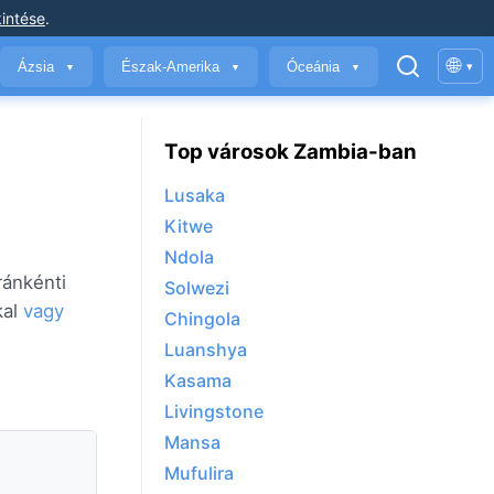
intése
.
🌐
Ázsia
Észak-Amerika
Óceánia
▾
▼
▼
▼
Top városok Zambia-ban
Lusaka
Kitwe
Ndola
ránkénti
Solwezi
kal
vagy
Chingola
Luanshya
Kasama
Livingstone
Mansa
Mufulira