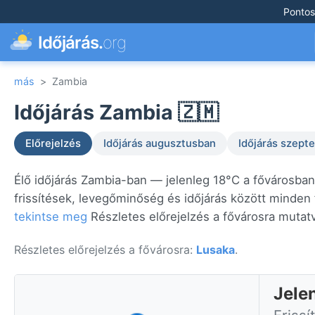
Pontos
Időjárás.
org
más
>
Zambia
Időjárás Zambia 🇿🇲
Előrejelzés
Időjárás augusztusban
Időjárás szep
Élő időjárás Zambia-ban — jelenleg 18°C a fővárosba
frissítések, levegőminőség és időjárás között minden
tekintse meg
Részletes előrejelzés a fővárosra mutat
Részletes előrejelzés a fővárosra:
Lusaka
.
Jele