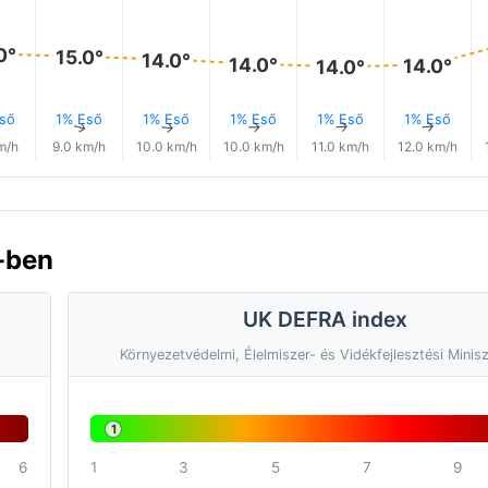
0°
15.0°
14.0°
14.0°
14.0°
14.0°
ső
1% Eső
1% Eső
1% Eső
1% Eső
1% Eső
↑
↑
↑
↑
↑
↑
m/h
9.0 km/h
10.0 km/h
10.0 km/h
11.0 km/h
12.0 km/h
-ben
UK DEFRA index
Környezetvédelmi, Élelmiszer- és Vidékfejlesztési Minis
1
6
1
3
5
7
9