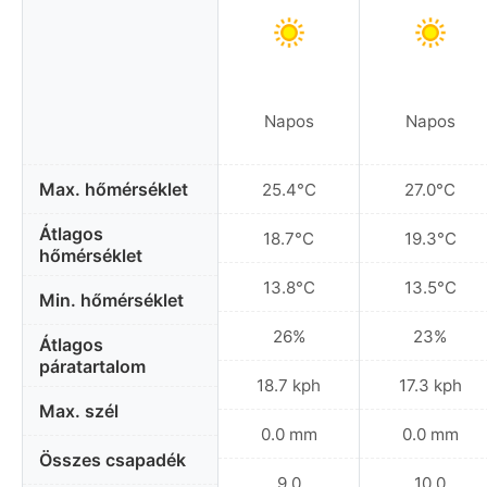
Napos
Napos
Max. hőmérséklet
25.4°C
27.0°C
Átlagos
18.7°C
19.3°C
hőmérséklet
13.8°C
13.5°C
Min. hőmérséklet
26%
23%
Átlagos
páratartalom
18.7 kph
17.3 kph
Max. szél
0.0 mm
0.0 mm
Összes csapadék
9.0
10.0