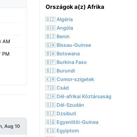
Országok a(z) Afrika
🇩🇿 Algéria
🇦🇴 Angóla
🇧🇯 Benin
8 AM
🇬🇼 Bissau-Guinea
🇧🇼 Botswana
7 PM
🇧🇫 Burkina Faso
🇧🇮 Burundi
🇰🇲 Comor-szigetek
🇹🇩 Csád
🇿🇦 Dél-afrikai Köztársaság
🇸🇸 Dél-Szudán
🇩🇯 Dzsibuti
🇬🇶 Egyenlítői-Guinea
, Aug 10
Tue, Aug 11
🇪🇬 Egyiptom