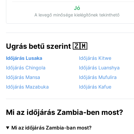
Jó
A levegő minősége kielégítőnek tekinthető
Ugrás betű szerint 🇿🇲
Időjárás Lusaka
Időjárás Kitwe
Időjárás Chingola
Időjárás Luanshya
Időjárás Mansa
Időjárás Mufulira
Időjárás Mazabuka
Időjárás Kafue
Mi az időjárás Zambia-ben most?
Mi az időjárás Zambia-ban most?