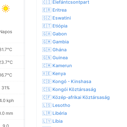
🇨🇮 Elefántcsontpart
🇪🇷 Eritrea
🇸🇿 Eswatini
🇪🇹 Etiópia
Napos
Napos
🇬🇦 Gabon
🇬🇲 Gambia
31.7°C
31.8°C
🇬🇭 Ghána
🇬🇳 Guinea
23.7°C
25.2°C
🇨🇲 Kamerun
🇰🇪 Kenya
16.7°C
20.5°C
🇨🇩 Kongó - Kinshasa
31%
29%
🇨🇬 Kongói Köztársaság
🇨🇫 Közép-afrikai Köztársaság
4.0 kph
14.8 kph
🇱🇸 Lesotho
🇱🇷 Libéria
0.0 mm
0.0 mm
🇱🇾 Líbia
9.0
9.0