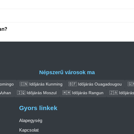
an?
Népszerű városok ma
Domingo
🇨🇳 Időjárás Kunming
🇧🇫 Időjárás Ouagadougou
🇬
 Vuhan
🇮🇶 Időjárás Moszul
🇲🇲 Időjárás Rangun
🇿🇦 Időjár
Gyors linkek
Alapegység
Kapcsolat