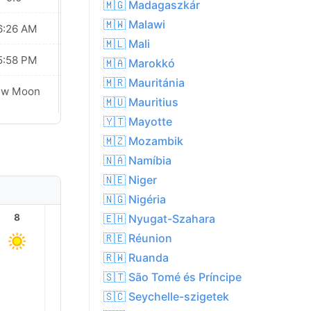
🇲🇬 Madagaszkár
🇲🇼 Malawi
6:26 AM
06:25 AM
🇲🇱 Mali
5:58 PM
05:58 PM
🇲🇦 Marokkó
🇲🇷 Mauritánia
ew Moon
New Moon
🇲🇺 Mauritius
🇾🇹 Mayotte
🇲🇿 Mozambik
🇳🇦 Namíbia
🇳🇪 Niger
🇳🇬 Nigéria
🇪🇭 Nyugat-Szahara
8
9
10
11
12
13
🇷🇪 Réunion
🇷🇼 Ruanda
🇸🇹 São Tomé és Príncipe
26.0°
25.0°
24.0°
🇸🇨 Seychelle-szigetek
22.0°