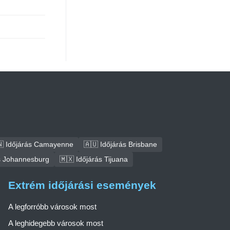
 Időjárás Camayenne
🇦🇺 Időjárás Brisbane
ás Johannesburg
🇲🇽 Időjárás Tijuana
Extrém időjárási események
A legforróbb városok most
A leghidegebb városok most