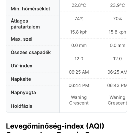
22.8°C
23.9°C
Min. hőmérséklet
74%
70%
Átlagos
páratartalom
15.8 kph
15.8 kph
Max. szél
0.0 mm
0.0 mm
Összes csapadék
12.0
12.0
UV-index
06:25 AM
06:25 AM
Napkelte
06:44 PM
06:43 PM
Napnyugta
Waning
Waning
Crescent
Crescent
Holdfázis
Levegőminőség-index (AQI)