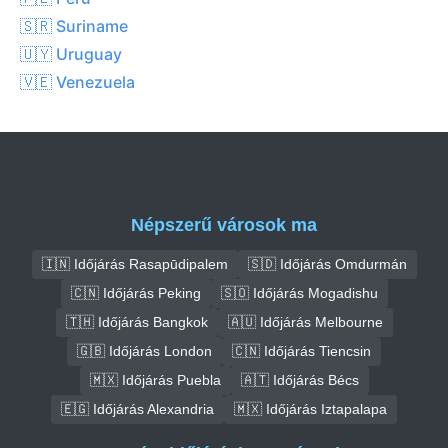
🇸🇷 Suriname
🇺🇾 Uruguay
🇻🇪 Venezuela
Népszerű városok ma
🇮🇳 Időjárás Rasapūdipalem
🇸🇩 Időjárás Omdurmán
🇨🇳 Időjárás Peking
🇸🇴 Időjárás Mogadishu
🇹🇭 Időjárás Bangkok
🇦🇺 Időjárás Melbourne
🇬🇧 Időjárás London
🇨🇳 Időjárás Tiencsin
🇲🇽 Időjárás Puebla
🇦🇹 Időjárás Bécs
🇪🇬 Időjárás Alexandria
🇲🇽 Időjárás Iztapalapa