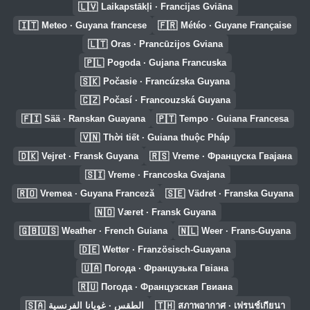
🇱🇻
Laikapstākļi · Francijas Gviāna
🇮🇹
🇫🇷
Meteo · Guyana francese
Météo · Guyane Française
🇱🇹
Oras · Prancūzijos Gviana
🇵🇱
Pogoda · Gujana Francuska
🇸🇰
Počasie · Francúzska Guyana
🇨🇿
Počasí · Francouzská Guyana
🇫🇮
🇵🇹
Sää · Ranskan Guayana
Tempo · Guiana Francesa
🇻🇳
Thời tiết · Guiana thuộc Pháp
🇩🇰
🇷🇸
Vejret · Fransk Guyana
Vreme · Француска Гвајана
🇸🇮
Vreme · Francoska Gvajana
🇷🇴
🇸🇪
Vremea · Guyana Franceză
Vädret · Franska Guyana
🇳🇴
Været · Fransk Guyana
🇬🇧🇺🇸
🇳🇱
Weather · French Guiana
Weer · Frans-Guyana
🇩🇪
Wetter · Französisch-Guayana
🇺🇦
Погода · Французька Гвіана
🇷🇺
Погода · Французская Гвиана
🇸🇦
🇹🇭
الطقس · غويانا الفرنسية
สภาพอากาศ · เฟรนช์เกียนา