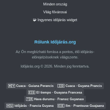
Minden ország
Világ fővárosai
🧩 Ingyenes időjárás widget
Rólunk Időjárás.org
Az Ön megbízható forrása a pontos, élő időjárás-
előrejelzéseknek világszerte.
Időjárás.org © 2026. Minden jog fenntartva.
🇲🇾
🇮🇩
Cuaca · Guiana Perancis
Cuaca · Guyana Prancis
🇪🇸
El tiempo · Guayana Francesa
🇹🇷
Hava durumu · Fransız Guyanası
🇭🇺
🇪🇪
Időjárás · Francia Guyana
Ilm · Prantsuse Guajaana