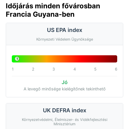
Időjárás minden fővárosban
Francia Guyana-ben
US EPA index
Környezeti Védelem Ügynöksége
1
1
2
3
4
5
6
Jó
A levegő minősége kielégítőnek tekinthető
UK DEFRA index
Környezetvédelmi, Élelmiszer- és Vidékfejlesztési
Minisztérium