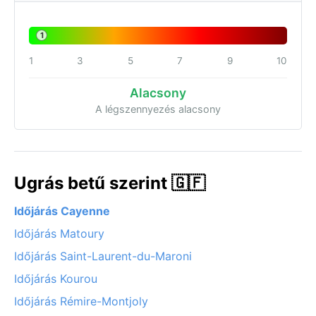
1
1
3
5
7
9
10
Alacsony
A légszennyezés alacsony
Ugrás betű szerint 🇬🇫
Időjárás Cayenne
Időjárás Matoury
Időjárás Saint-Laurent-du-Maroni
Időjárás Kourou
Időjárás Rémire-Montjoly