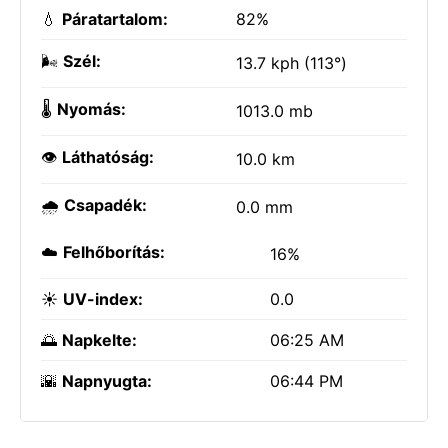
💧
Páratartalom:
82%
🌬️
Szél:
13.7 kph (113°)
🌡️
Nyomás:
1013.0 mb
👁️
Láthatóság:
10.0 km
🌧️
Csapadék:
0.0 mm
☁️
Felhőborítás:
16%
☀️
UV-index:
0.0
🌅
Napkelte:
06:25 AM
🌇
Napnyugta:
06:44 PM