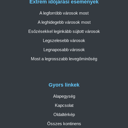
Extrém időjárási események
A legforróbb városok most
A leghidegebb városok most
Esőzésekkel leginkább sújtott városok
Legszelesebb városok
Legnaposabb városok
Most a legrosszabb levegőminőség
Gyors linkek
Alapegység
Kapcsolat
Oldaltérkép
Összes kontinens