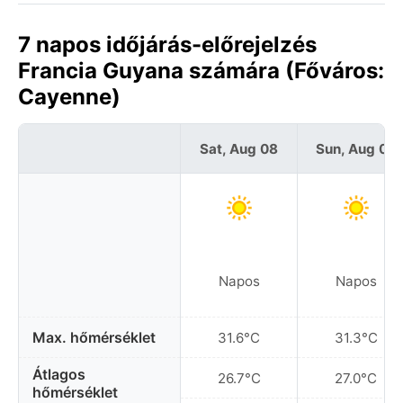
7 napos időjárás-előrejelzés
Francia Guyana számára (Főváros:
Cayenne)
Sat, Aug 08
Sun, Aug 09
Napos
Napos
Max. hőmérséklet
31.6°C
31.3°C
Átlagos
26.7°C
27.0°C
hőmérséklet