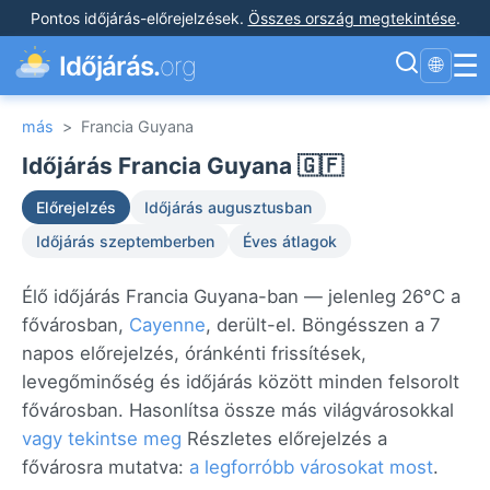
Pontos időjárás-előrejelzések
.
Összes ország megtekintése
.
☰
Időjárás.
org
🌐
más
>
Francia Guyana
Időjárás Francia Guyana 🇬🇫
Előrejelzés
Időjárás augusztusban
Időjárás szeptemberben
Éves átlagok
Élő időjárás Francia Guyana-ban — jelenleg 26°C a
fővárosban,
Cayenne
, derült-el. Böngésszen a 7
napos előrejelzés, óránkénti frissítések,
levegőminőség és időjárás között minden felsorolt
fővárosban. Hasonlítsa össze más világvárosokkal
vagy tekintse meg
Részletes előrejelzés a
fővárosra mutatva:
a legforróbb városokat most
.