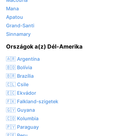
Macouria
Mana
Apatou
Grand-Santi
Sinnamary
Országok a(z) Dél-Amerika
🇦🇷 Argentína
🇧🇴 Bolívia
🇧🇷 Brazília
🇨🇱 Csile
🇪🇨 Ekvádor
🇫🇰 Falkland-szigetek
🇬🇾 Guyana
🇨🇴 Kolumbia
🇵🇾 Paraguay
🇵🇪 Peru