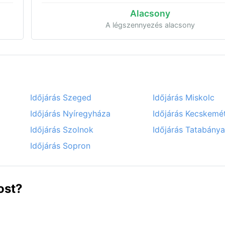
Alacsony
A légszennyezés alacsony
Időjárás Szeged
Időjárás Miskolc
Időjárás Nyíregyháza
Időjárás Kecskemé
Időjárás Szolnok
Időjárás Tatabánya
Időjárás Sopron
ost?