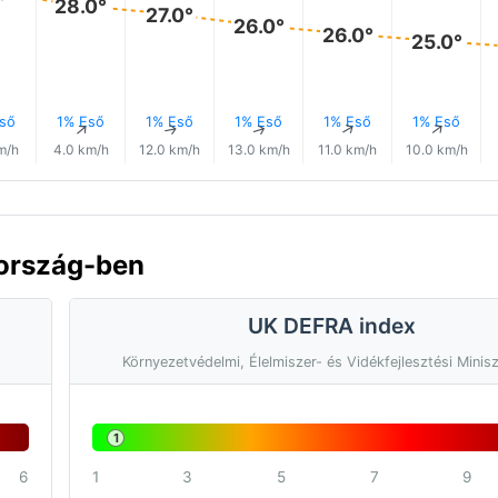
28.0°
27.0°
26.0°
26.0°
25.0°
ső
1% Eső
1% Eső
1% Eső
1% Eső
1% Eső
↑
↑
↑
↑
↑
↑
m/h
4.0 km/h
12.0 km/h
13.0 km/h
11.0 km/h
10.0 km/h
rország-ben
UK DEFRA index
Környezetvédelmi, Élelmiszer- és Vidékfejlesztési Minis
1
6
1
3
5
7
9