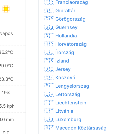
🇫🇷 Franciaország
🇬🇮 Gibraltár
🇬🇷 Görögország
🇬🇬 Guernsey
Napos
Napos
🇳🇱 Hollandia
🇭🇷 Horvátország
36.2°C
39.3°C
🇮🇪 Írország
🇮🇸 Izland
29.9°C
32.2°C
🇯🇪 Jersey
🇽🇰 Koszovó
23.8°C
25.6°C
🇵🇱 Lengyelország
19%
21%
🇱🇻 Lettország
🇱🇮 Liechtenstein
5.5 kph
9.4 kph
🇱🇹 Litvánia
🇱🇺 Luxemburg
0.0 mm
0.0 mm
🇲🇰 Macedón Köztársaság
9.0
9.0