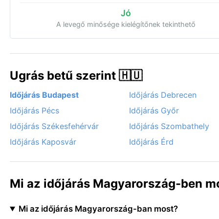
Jó
A levegő minősége kielégítőnek tekinthető
Ugrás betű szerint 🇭🇺
Időjárás Budapest
Időjárás Debrecen
Időjárás Pécs
Időjárás Győr
Időjárás Székesfehérvár
Időjárás Szombathely
Időjárás Kaposvár
Időjárás Érd
Mi az időjárás Magyarország-ben m
Mi az időjárás Magyarország-ban most?