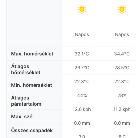
Napos
Napos
Max. hőmérséklet
32.1°C
34.4°C
Átlagos
26.7°C
28.5°C
hőmérséklet
22.3°C
22.3°C
Min. hőmérséklet
44%
28%
Átlagos
páratartalom
12.6 kph
11.2 kph
Max. szél
0.0 mm
0.0 mm
Összes csapadék
7.0
8.0