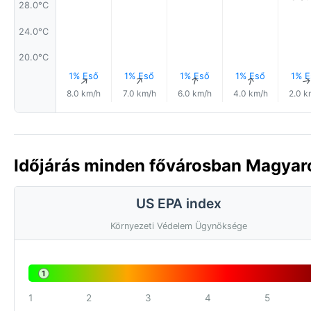
28.0°C
24.0°C
20.0°C
1% Eső
1% Eső
1% Eső
1% Eső
1% E
↑
↑
↑
↑
8.0 km/h
7.0 km/h
6.0 km/h
4.0 km/h
2.0 k
Időjárás minden fővárosban Magya
US EPA index
Környezeti Védelem Ügynöksége
1
1
2
3
4
5