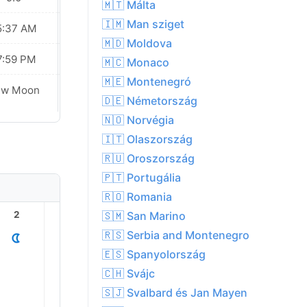
🇲🇹 Málta
🇮🇲 Man sziget
5:37 AM
05:38 AM
🇲🇩 Moldova
7:59 PM
07:58 PM
🇲🇨 Monaco
🇲🇪 Montenegró
Waxing
ew Moon
Crescent
🇩🇪 Németország
🇳🇴 Norvégia
🇮🇹 Olaszország
🇷🇺 Oroszország
🇵🇹 Portugália
🇷🇴 Romania
🇸🇲 San Marino
2
3
4
5
6
7
🇷🇸 Serbia and Montenegro
🇪🇸 Spanyolország
🇨🇭 Svájc
🇸🇯 Svalbard és Jan Mayen