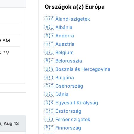
Országok a(z) Európa
🇦🇽 Åland-szigetek
🇦🇱 Albánia
🇦🇩 Andorra
0 AM
🇦🇹 Ausztria
🇧🇪 Belgium
8 PM
🇧🇾 Belorusszia
🇧🇦 Bosznia és Hercegovina
🇧🇬 Bulgária
🇨🇿 Csehország
🇩🇰 Dánia
🇬🇧 Egyesült Királyság
🇪🇪 Észtország
🇫🇴 Feröer szigetek
, Aug 13
Fri, Aug 14
🇫🇮 Finnország