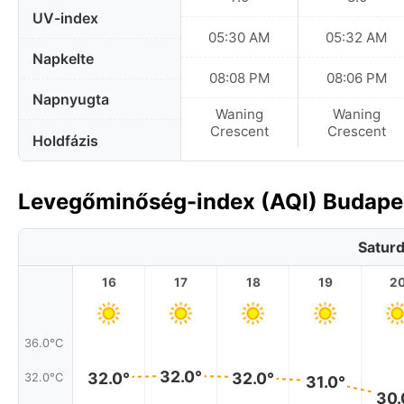
UV-index
05:30 AM
05:32 AM
Napkelte
08:08 PM
08:06 PM
Napnyugta
Waning
Waning
Crescent
Crescent
Holdfázis
Levegőminőség-index (AQI) Budape
Saturd
16
17
18
19
2
36.0°C
32.0°
32.0°
32.0°
32.0°C
31.0°
30.