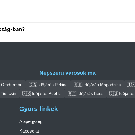
rszág-ban?
Népszerű városok ma
ás Omdurmán
🇨🇳 Időjárás Peking
🇸🇴 Időjárás Mogadishu
🇹
 Tiencsin
🇲🇽 Időjárás Puebla
🇦🇹 Időjárás Bécs
🇪🇬 Időjárás
Gyors linkek
Alapegység
Kapcsolat