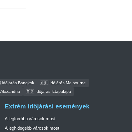
 Időjárás Bangkok
🇦🇺 Időjárás Melbourne
 Alexandria
🇲🇽 Időjárás Iztapalapa
Extrém időjárási események
A legforróbb városok most
A leghidegebb városok most