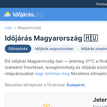
Pontos
Időjárás.
org
más
>
Magyarország
Időjárás Magyarország 🇭🇺
Előrejelzés
Időjárás augusztusban
Időjárás szep
Élő időjárás Magyarország-ban — jelenleg 31°C a főv
óránkénti frissítések, levegőminőség és időjárás közö
világvárosokkal
vagy tekintse meg
Részletes előrejelz
Részletes előrejelzés a fővárosra:
Budapest
.
Jele