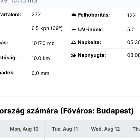
tve: 15:15 ma
tartalom:
27%
☁️
Felhőborítás:
12%
:
6.5 kph (69°)
☀️
UV-index:
5.0
🌅
Napkelte:
05:3
ás:
1017.0 mb
🌇
Napnyugta:
08:0
atóság:
10.0 km
padék:
0.0 mm
rország számára (Főváros: Budapest)
Mon, Aug 10
Tue, Aug 11
Wed, Aug 12
Thu