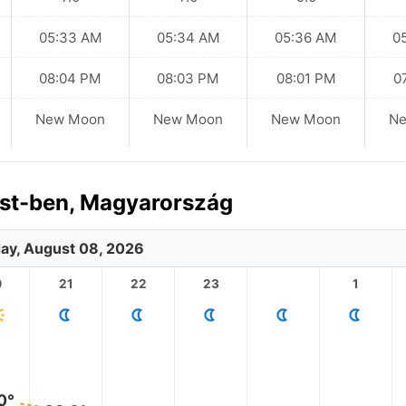
05:33 AM
05:34 AM
05:36 AM
0
08:04 PM
08:03 PM
08:01 PM
0
New Moon
New Moon
New Moon
N
st-ben, Magyarország
ay, August 08, 2026
0
21
22
23
1
0°