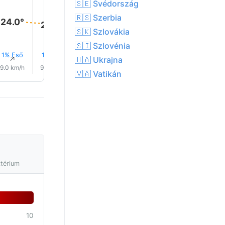
🇸🇪 Svédország
🇷🇸 Szerbia
24.0°
24.0°
23.0°
23.0°
23.0°
22.0°
🇸🇰 Szlovákia
🇸🇮 Szlovénia
1% Eső
1% Eső
1% Eső
1% Eső
1% Eső
1% Eső
↑
↑
↑
↑
↑
↑
🇺🇦 Ukrajna
9.0 km/h
9.0 km/h
8.0 km/h
7.0 km/h
6.0 km/h
5.0 km/
🇻🇦 Vatikán
ztérium
10