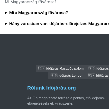
Mi Magyarország fővárosa?
Mi a Magyarország fővárosa?
Hány városban van időjárás-előrejelzés Magyaro
🇮🇳 Időjárás Rasapūdipalem
🇸🇩 Időjár
🇬🇧 Időjárás London
🇨🇳 Időjárás
Rólunk Időjárás.org
Az Ön megbízható forrása a pontos, élő időjárás-
előrejelzéseknek világszerte.