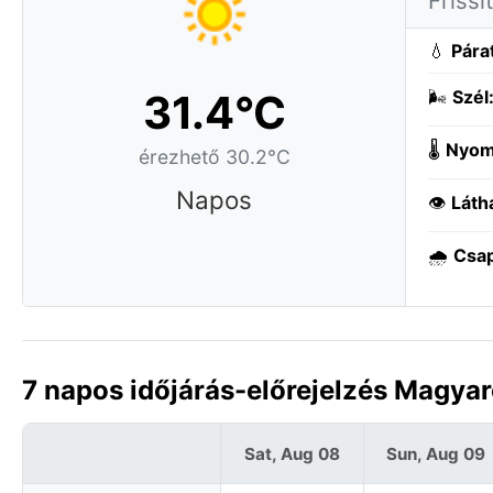
Frissí
💧
Pára
31.4°C
🌬️
Szél
🌡️
Nyom
érezhető 30.2°C
Napos
👁️
Láth
🌧️
Csa
7 napos időjárás-előrejelzés Magya
Sat, Aug 08
Sun, Aug 09