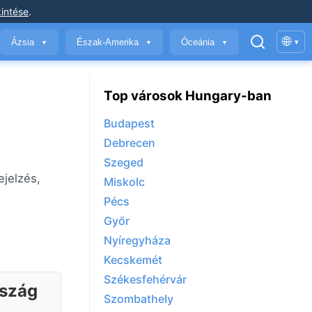
intése
.
🌐
Ázsia
Észak-Amerika
Óceánia
▾
▼
▼
▼
Top városok Hungary-ban
Budapest
Debrecen
Szeged
ejelzés,
Miskolc
Pécs
Győr
Nyíregyháza
Kecskemét
Székesfehérvár
rszág
Szombathely