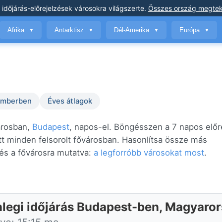
 időjárás-előrejelzések
városokra világszerte
.
Összes ország megtek
Afrika
Antarktisz
Dél-Amerika
Európa
▼
▼
▼
▼
temberben
Éves átlagok
árosban,
Budapest
, napos-el. Böngésszen a 7 napos előr
tt minden felsorolt fővárosban. Hasonlítsa össze más
és a fővárosra mutatva:
a legforróbb városokat most
.
nlegi időjárás Budapest-ben, Magyaro