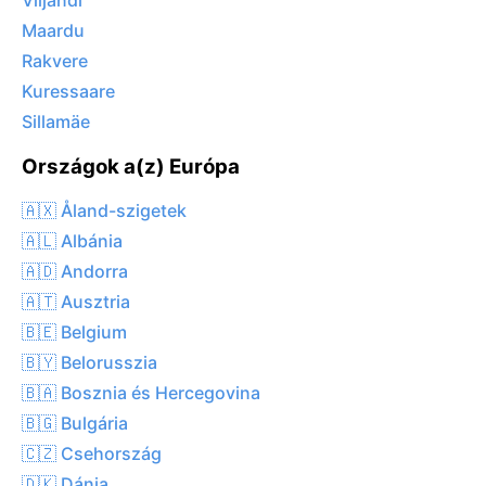
Viljandi
Maardu
Rakvere
Kuressaare
Sillamäe
Országok a(z) Európa
🇦🇽 Åland-szigetek
🇦🇱 Albánia
🇦🇩 Andorra
🇦🇹 Ausztria
🇧🇪 Belgium
🇧🇾 Belorusszia
🇧🇦 Bosznia és Hercegovina
🇧🇬 Bulgária
🇨🇿 Csehország
🇩🇰 Dánia