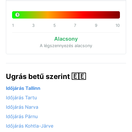
1
1
3
5
7
9
10
Alacsony
A légszennyezés alacsony
Ugrás betű szerint 🇪🇪
Időjárás Tallinn
Időjárás Tartu
Időjárás Narva
Időjárás Pärnu
Időjárás Kohtla-Järve