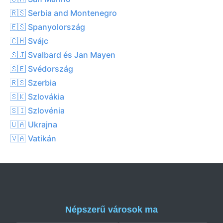
🇷🇸 Serbia and Montenegro
🇪🇸 Spanyolország
🇨🇭 Svájc
🇸🇯 Svalbard és Jan Mayen
🇸🇪 Svédország
🇷🇸 Szerbia
🇸🇰 Szlovákia
🇸🇮 Szlovénia
🇺🇦 Ukrajna
🇻🇦 Vatikán
Népszerű városok ma