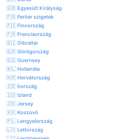
🇬🇧 Egyesült Királyság
🇫🇴 Feröer szigetek
🇫🇮 Finnország
🇫🇷 Franciaország
🇬🇮 Gibraltár
🇬🇷 Görögország
🇬🇬 Guernsey
🇳🇱 Hollandia
🇭🇷 Horvátország
🇮🇪 Írország
🇮🇸 Izland
🇯🇪 Jersey
🇽🇰 Koszovó
🇵🇱 Lengyelország
🇱🇻 Lettország
🇱🇮 Liechtenstein