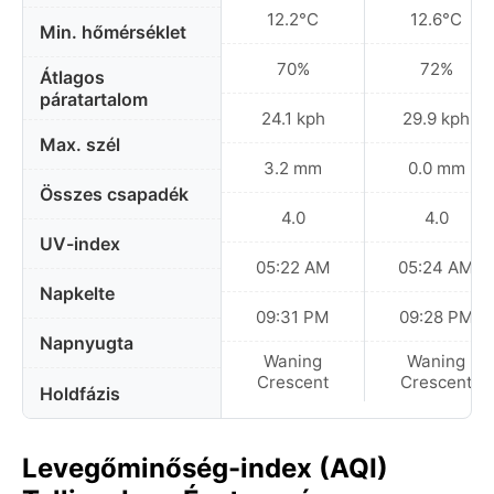
12.2°C
12.6°C
Min. hőmérséklet
70%
72%
Átlagos
páratartalom
24.1 kph
29.9 kph
Max. szél
3.2 mm
0.0 mm
Összes csapadék
4.0
4.0
UV-index
05:22 AM
05:24 AM
Napkelte
09:31 PM
09:28 PM
Napnyugta
Waning
Waning
Crescent
Crescent
Holdfázis
Levegőminőség-index (AQI)