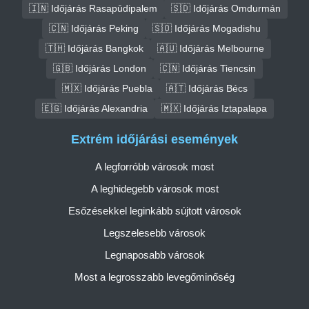
🇮🇳 Időjárás Rasapūdipalem
🇸🇩 Időjárás Omdurmán
🇨🇳 Időjárás Peking
🇸🇴 Időjárás Mogadishu
🇹🇭 Időjárás Bangkok
🇦🇺 Időjárás Melbourne
🇬🇧 Időjárás London
🇨🇳 Időjárás Tiencsin
🇲🇽 Időjárás Puebla
🇦🇹 Időjárás Bécs
🇪🇬 Időjárás Alexandria
🇲🇽 Időjárás Iztapalapa
Extrém időjárási események
A legforróbb városok most
A leghidegebb városok most
Esőzésekkel leginkább sújtott városok
Legszelesebb városok
Legnaposabb városok
Most a legrosszabb levegőminőség