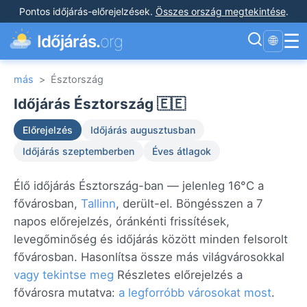
Pontos időjárás-előrejelzések
.
Összes ország megtekintése
.
☰
Időjárás.
org
🌐
más
>
Észtország
Időjárás Észtország 🇪🇪
Előrejelzés
Időjárás augusztusban
Időjárás szeptemberben
Éves átlagok
Élő időjárás Észtország-ban — jelenleg 16°C a
fővárosban,
Tallinn
, derült-el. Böngésszen a 7
napos előrejelzés, óránkénti frissítések,
levegőminőség és időjárás között minden felsorolt
fővárosban. Hasonlítsa össze más világvárosokkal
vagy tekintse meg
Részletes előrejelzés a
fővárosra mutatva:
a legforróbb városokat most
.