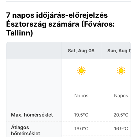
7 napos időjárás-előrejelzés
Észtország számára (Főváros:
Tallinn)
Sat, Aug 08
Sun, Aug 09
Napos
Napos
Max. hőmérséklet
19.5°C
20.5°C
Átlagos
16.0°C
16.9°C
hőmérséklet