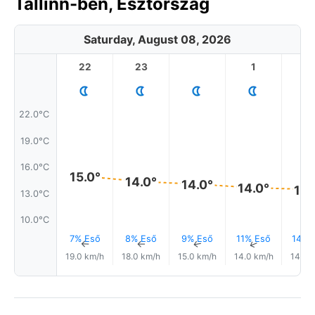
Tallinn-ben, Észtország
Saturday, August 08, 2026
22
23
1
2
22.0°C
19.0°C
16.0°C
15.0°
14.0°
14.0°
14.0°
13.
13.0°C
10.0°C
7% Eső
8% Eső
9% Eső
11% Eső
14% 
↑
↑
↑
↑
19.0 km/h
18.0 km/h
15.0 km/h
14.0 km/h
14.0 