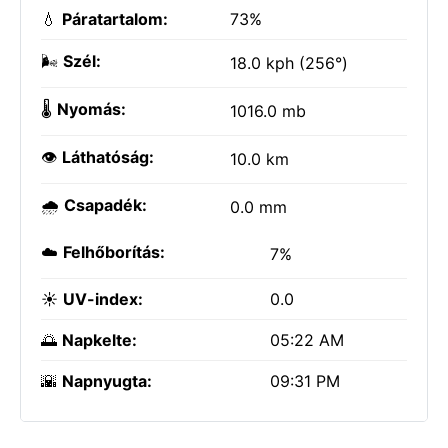
💧
Páratartalom:
73%
🌬️
Szél:
18.0 kph (256°)
🌡️
Nyomás:
1016.0 mb
👁️
Láthatóság:
10.0 km
🌧️
Csapadék:
0.0 mm
☁️
Felhőborítás:
7%
☀️
UV-index:
0.0
🌅
Napkelte:
05:22 AM
🌇
Napnyugta:
09:31 PM