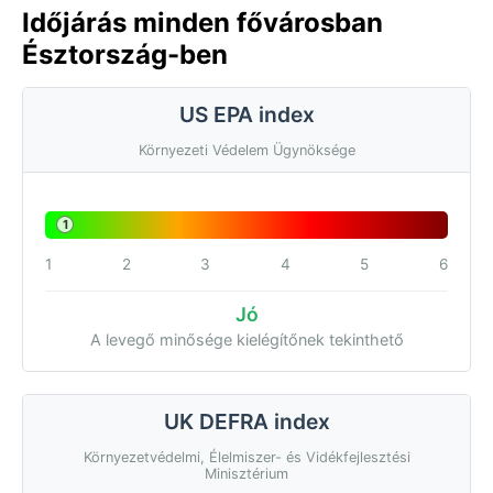
Időjárás minden fővárosban
Észtország-ben
US EPA index
Környezeti Védelem Ügynöksége
1
1
2
3
4
5
6
Jó
A levegő minősége kielégítőnek tekinthető
UK DEFRA index
Környezetvédelmi, Élelmiszer- és Vidékfejlesztési
Minisztérium