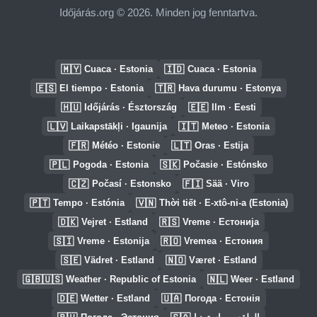
Időjárás.org © 2026. Minden jog fenntartva.
🇲🇾
🇮🇩
Cuaca · Estonia
Cuaca · Estonia
🇪🇸
🇹🇷
El tiempo · Estonia
Hava durumu · Estonya
🇭🇺
🇪🇪
Időjárás · Észtország
Ilm · Eesti
🇱🇻
🇮🇹
Laikapstākļi · Igaunija
Meteo · Estonia
🇫🇷
🇱🇹
Météo · Estonie
Oras · Estija
🇵🇱
🇸🇰
Pogoda · Estonia
Počasie · Estónsko
🇨🇿
🇫🇮
Počasí · Estonsko
Sää · Viro
🇵🇹
🇻🇳
Tempo · Estónia
Thời tiết · E-xtô-ni-a (Estonia)
🇩🇰
🇷🇸
Vejret · Estland
Vreme · Естонија
🇸🇮
🇷🇴
Vreme · Estonija
Vremea · Естония
🇸🇪
🇳🇴
Vädret · Estland
Været · Estland
🇬🇧🇺🇸
🇳🇱
Weather · Republic of Estonia
Weer · Estland
🇩🇪
🇺🇦
Wetter · Estland
Погода · Естонія