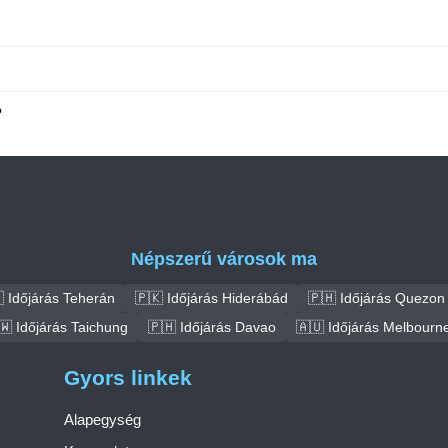
?
Népszerű városok ma
 Időjárás Teherán
🇵🇰 Időjárás Hiderábád
🇵🇭 Időjárás Quezon 
🇼 Időjárás Taichung
🇵🇭 Időjárás Davao
🇦🇺 Időjárás Melbourn
Gyors linkek
Alapegység