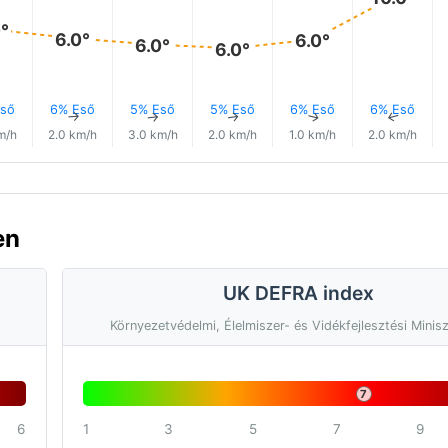
0°
6.0°
6.0°
6.0°
6.0°
ső
6% Eső
5% Eső
5% Eső
6% Eső
6% Eső
↑
↑
↑
↑
↑
↑
m/h
2.0 km/h
3.0 km/h
2.0 km/h
1.0 km/h
2.0 km/h
en
UK DEFRA index
Környezetvédelmi, Élelmiszer- és Vidékfejlesztési Minis
7
6
1
3
5
7
9