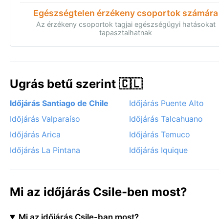
Egészségtelen érzékeny csoportok számára
Az érzékeny csoportok tagjai egészségügyi hatásokat
tapasztalhatnak
Ugrás betű szerint 🇨🇱
Időjárás Santiago de Chile
Időjárás Puente Alto
Időjárás Valparaíso
Időjárás Talcahuano
Időjárás Arica
Időjárás Temuco
Időjárás La Pintana
Időjárás Iquique
Mi az időjárás Csile-ben most?
Mi az időjárás Csile-ban most?