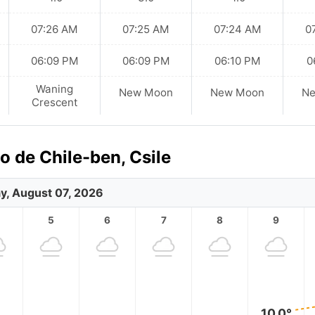
07:26 AM
07:25 AM
07:24 AM
0
06:09 PM
06:09 PM
06:10 PM
0
Waning
New Moon
New Moon
N
Crescent
 de Chile-ben, Csile
ay, August 07, 2026
5
6
7
8
9
10.0°