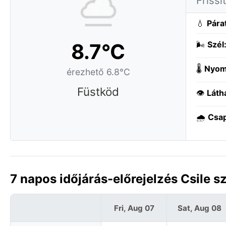
Friss
💧
Pára
8.7°C
🌬️
Szél
🌡️
Nyom
érezhető 6.8°C
Füstköd
👁️
Láth
🌧️
Csa
7 napos időjárás-előrejelzés Csile s
Fri, Aug 07
Sat, Aug 08