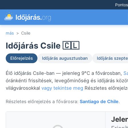
Pontos
Időjárás.
org
más
>
Csile
Időjárás Csile 🇨🇱
Előrejelzés
Időjárás augusztusban
Időjárás szep
Élő időjárás Csile-ban — jelenleg 9°C a fővárosban,
S
óránkénti frissítések, levegőminőség és időjárás közö
világvárosokkal
vagy tekintse meg
Részletes előrejelz
Részletes előrejelzés a fővárosra:
Santiago de Chile
.
Jelen