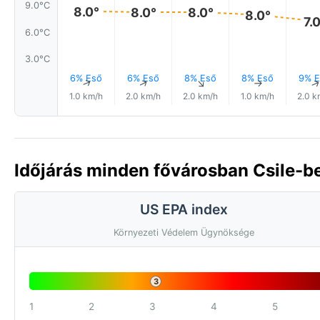
9.0°C
8.0°
8.0°
8.0°
8.0°
7.
6.0°C
3.0°C
6% Eső
6% Eső
8% Eső
8% Eső
9% E
↑
↑
↑
↑
1.0 km/h
2.0 km/h
2.0 km/h
1.0 km/h
2.0 k
Időjárás minden fővárosban Csile-b
US EPA index
Környezeti Védelem Ügynöksége
3
1
2
3
4
5