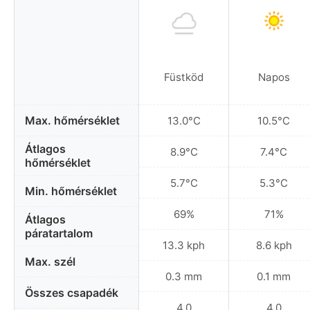
Füstköd
Napos
Max. hőmérséklet
13.0°C
10.5°C
Átlagos
8.9°C
7.4°C
hőmérséklet
5.7°C
5.3°C
Min. hőmérséklet
69%
71%
Átlagos
páratartalom
13.3 kph
8.6 kph
Max. szél
0.3 mm
0.1 mm
Összes csapadék
4.0
4.0