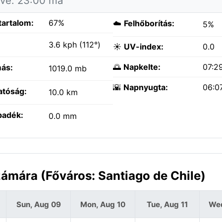
ítve: 23:00 ma
tartalom:
67%
☁️
Felhőborítás:
5%
:
3.6 kph (112°)
☀️
UV-index:
0.0
🌅
Napkelte:
07:2
ás:
1019.0 mb
🌇
Napnyugta:
06:0
atóság:
10.0 km
padék:
0.0 mm
zámára (Főváros: Santiago de Chile)
Sun, Aug 09
Mon, Aug 10
Tue, Aug 11
Wed