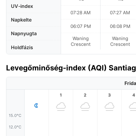
UV-index
07:28 AM
07:27 AM
Napkelte
06:07 PM
06:08 PM
Napnyugta
Waning
Waning
Crescent
Crescent
Holdfázis
Levegőminőség-index (AQI) Santiago
Frid
1
2
3
4
15.0°C
12.0°C