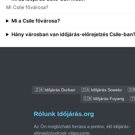
Mi Csile fővárosa?
Mi a Csile fővárosa?
Hány városban van időjárás-előrejelzés Csile-ban
🇿🇦 Időjárás Durban
🇿🇦 Időjárás Soweto
🇮
🇨🇳 Időjárás Fuyang
🇹
Rólunk Időjárás.org
Az Ön megbízható forrása a pontos, élő időjárás-
előrejelzéseknek világszerte.