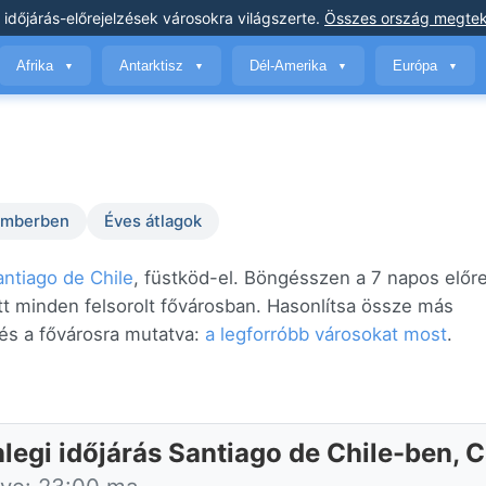
 időjárás-előrejelzések
városokra világszerte
.
Összes ország megtek
Afrika
Antarktisz
Dél-Amerika
Európa
▼
▼
▼
▼
temberben
Éves átlagok
antiago de Chile
, füstköd-el. Böngésszen a 7 napos előre
tt minden felsorolt fővárosban. Hasonlítsa össze más
és a fővárosra mutatva:
a legforróbb városokat most
.
legi időjárás Santiago de Chile-ben, C