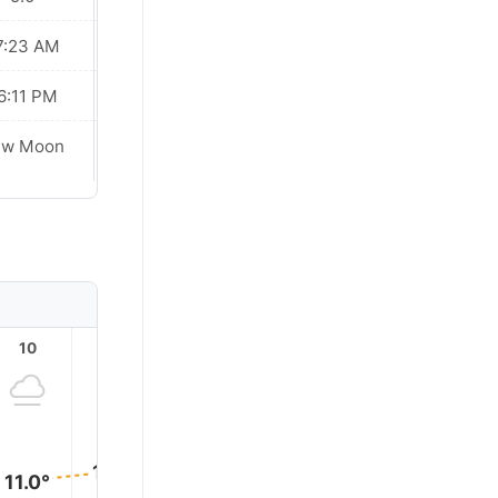
7:23 AM
07:22 AM
6:11 PM
06:12 PM
ew Moon
New Moon
10
11
12
13
14
15
13.0°
13.0°
13.0°
12.0°
12.0°
11.0°