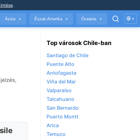
intése
.
🌐
Ázsia
Észak-Amerika
Óceánia
▾
▼
▼
▼
Top városok Chile-ban
Santiago de Chile
Puente Alto
Antofagasta
jelzés,
Viña del Mar
Valparaíso
Talcahuano
San Bernardo
Puerto Montt
Arica
sile
Temuco