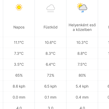
Helyenként eső
Napos
Füstköd
a közelben
11.1°C
10.6°C
10.3°C
7.3°C
8.3°C
8.8°C
3.5°C
6.4°C
7.5°C
65%
72%
80%
8.6 kph
6.5 kph
5.4 kph
0.0 mm
0.1 mm
0.4 mm
4.0
3.0
4.0