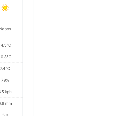
Napos
Napos
14.5°C
20.5°C
10.3°C
12.8°C
7.4°C
7.9°C
79%
51%
6.5 kph
7.9 kph
0.8 mm
0.0 mm
5.0
7.0