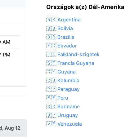
Országok a(z) Dél-Amerika
🇦🇷 Argentína
🇧🇴 Bolívia
🇧🇷 Brazília
9 AM
🇪🇨 Ekvádor
🇫🇰 Falkland-szigetek
7 PM
🇬🇫 Francia Guyana
🇬🇾 Guyana
🇨🇴 Kolumbia
🇵🇾 Paraguay
🇵🇪 Peru
🇸🇷 Suriname
🇺🇾 Uruguay
🇻🇪 Venezuela
, Aug 12
Thu, Aug 13