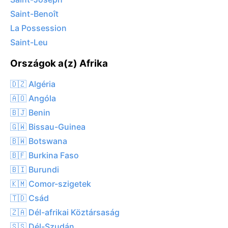
Saint-Benoît
La Possession
Saint-Leu
Országok a(z) Afrika
🇩🇿 Algéria
🇦🇴 Angóla
🇧🇯 Benin
🇬🇼 Bissau-Guinea
🇧🇼 Botswana
🇧🇫 Burkina Faso
🇧🇮 Burundi
🇰🇲 Comor-szigetek
🇹🇩 Csád
🇿🇦 Dél-afrikai Köztársaság
🇸🇸 Dél-Szudán