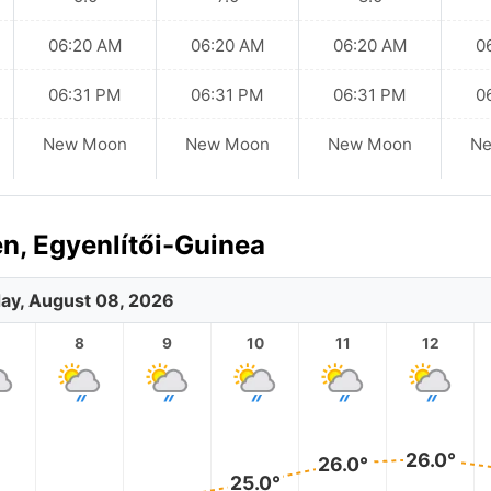
06:20 AM
06:20 AM
06:20 AM
0
06:31 PM
06:31 PM
06:31 PM
0
New Moon
New Moon
New Moon
N
n, Egyenlítői-Guinea
ay, August 08, 2026
8
9
10
11
12
26.0°
26.0°
25.0°