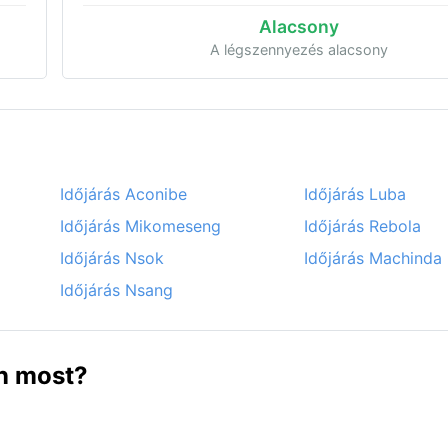
Alacsony
A légszennyezés alacsony
Időjárás Aconibe
Időjárás Luba
Időjárás Mikomeseng
Időjárás Rebola
Időjárás Nsok
Időjárás Machinda
Időjárás Nsang
en most?