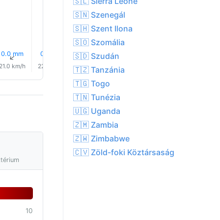
🇸🇱 Sierra Leone
25.0°
🇸🇳 Szenegál
🇸🇭 Szent Ilona
🇸🇴 Szomália
0.0 mm
0.0 mm
0.0 mm
16% Eső
15% Eső
16% Es
🇸🇩 Szudán
↑
↑
↑
↑
↑
↑
21.0 km/h
22.0 km/h
22.0 km/h
22.0 km/h
21.0 km/h
19.0 km/
🇹🇿 Tanzánia
🇹🇬 Togo
🇹🇳 Tunézia
🇺🇬 Uganda
🇿🇲 Zambia
🇿🇼 Zimbabwe
🇨🇻 Zöld-foki Köztársaság
ztérium
10