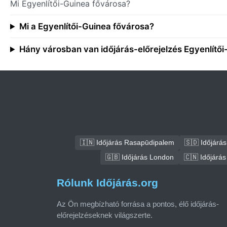
Mi Egyenlítői-Guinea fővárosa?
Mi a Egyenlítői-Guinea fővárosa?
Hány városban van időjárás-előrejelzés Egyenlítő
🇮🇳 Időjárás Rasapūdipalem
🇸🇩 Időjár
🇬🇧 Időjárás London
🇨🇳 Időjárás
Rólunk Időjárás.org
Az Ön megbízható forrása a pontos, élő időjárás-
előrejelzéseknek világszerte.