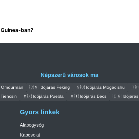
i-Guinea-ban?
Népszerű városok ma
ás Omdurmán
🇨🇳 Időjárás Peking
🇸🇴 Időjárás Mogadishu
🇹
 Tiencsin
🇲🇽 Időjárás Puebla
🇦🇹 Időjárás Bécs
🇪🇬 Időjárás
Gyors linkek
Alapegység
Kapcsolat