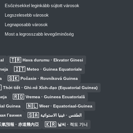
Esőzésekkel leginkább sújtott városok
Legszelesebb városok
Legnaposabb városok
Most a legrosszabb levegőminőség
🇹🇷
al
Hava durumu · Ekvator Ginesi
🇮🇹
ineja
Meteo · Guinea Equatoriale
🇸🇰
a
Počasie · Rovníková Guinea

Thời tiết · Ghi-nê Xích-đạo (Equatorial Guinea)
🇷🇴
neja
Vremea · Guineea Ecuatorială
🇳🇱
ial Guinea
Weer · Equatoriaal-Guinea
🇸🇦
ная Гвинея
الطقس · غينيا الاستوائية
🇰🇷
天氣預報 · 赤道幾內亞
날씨 · 적도 기니