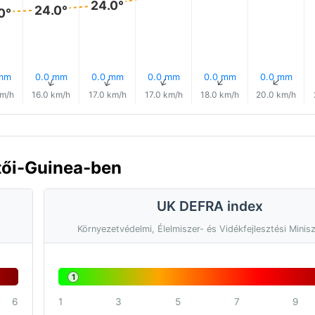
24.0°
24.0°
0°
 mm
0.0 mm
0.0 mm
0.0 mm
0.0 mm
0.0 mm
↑
↑
↑
↑
↑
↑
km/h
16.0 km/h
17.0 km/h
17.0 km/h
18.0 km/h
20.0 km/h
tői-Guinea-ben
UK DEFRA index
Környezetvédelmi, Élelmiszer- és Vidékfejlesztési Minis
1
6
1
3
5
7
9