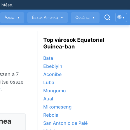
intése
.
🌐
Ázsia
Észak-Amerika
Óceánia
▾
▼
▼
▼
Top városok Equatorial
Guinea-ban
Bata
Ebebiyin
szen a 7
Aconibe
lítsa össze
Luba
t
.
Mongomo
Aual
Mikomeseng
Rebola
inea
San Antonio de Palé