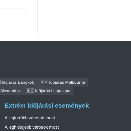
 Időjárás Bangkok
🇦🇺 Időjárás Melbourne
 Alexandria
🇲🇽 Időjárás Iztapalapa
Extrém időjárási események
A legforróbb városok most
A leghidegebb városok most