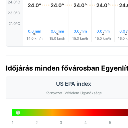
24.0°C
24.0°
24.0°
24.0°
24.0°
24.
23.0°C
21.0°C
0.0 mm
0.0 mm
0.0 mm
0.0 mm
0.0
↑
↑
↑
↑
14.0 km/h
15.0 km/h
15.0 km/h
15.0 km/h
16.0 
Időjárás minden fővárosban Egyenlí
US EPA index
Környezeti Védelem Ügynöksége
1
1
2
3
4
5