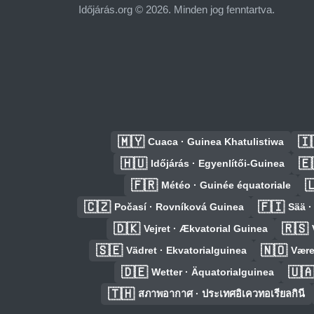
Időjárás.org © 2026. Minden jog fenntartva.
🇲🇾
🇮
Cuaca · Guinea Khatulistiwa
🇭🇺
🇪
Időjárás · Egyenlítői-Guinea
🇫🇷

Météo · Guinée équatoriale
🇨🇿
🇫🇮
Počasí · Rovníková Guinea
Sää ·
🇩🇰
🇷🇸
Vejret · Ækvatorial Guinea
🇸🇪
🇳🇴
Vädret · Ekvatorialguinea
Være
🇩🇪
🇺
Wetter · Äquatorialguinea
🇹🇭
สภาพอากาศ · ประเทศอิเควทอเรียลกินี