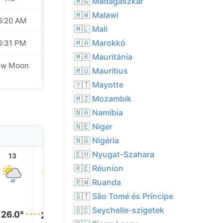
🇲🇬 Madagaszkár
🇲🇼 Malawi
6:20 AM
06:20 AM
🇲🇱 Mali
🇲🇦 Marokkó
6:31 PM
06:30 PM
🇲🇷 Mauritánia
Waxing
ew Moon
🇲🇺 Mauritius
Crescent
🇾🇹 Mayotte
🇲🇿 Mozambik
🇳🇦 Namíbia
🇳🇪 Niger
🇳🇬 Nigéria
🇪🇭 Nyugat-Szahara
13
14
15
16
17
18
🇷🇪 Réunion
🇷🇼 Ruanda
🇸🇹 São Tomé és Príncipe
🇸🇨 Seychelle-szigetek
26.0°
26.0°
26.0°
25.0°
25.0°