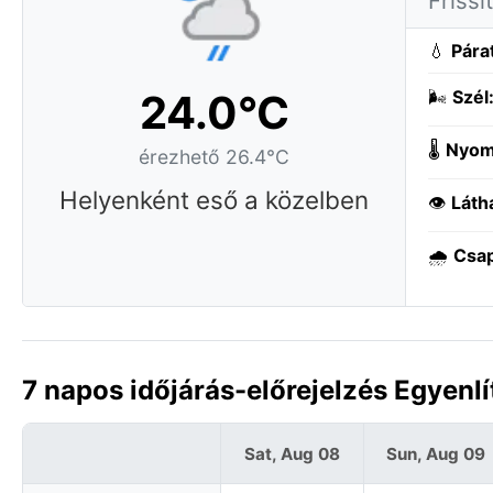
Frissí
💧
Pára
24.0°C
🌬️
Szél
🌡️
Nyom
érezhető 26.4°C
Helyenként eső a közelben
👁️
Láth
🌧️
Csa
7 napos időjárás-előrejelzés Egyenl
Sat, Aug 08
Sun, Aug 09