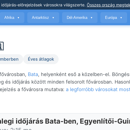
 időjárás-előrejelzések
városokra világszerte
.
Összes ország megtek
Afrika
Antarktisz
Dél-Amerika
Európa
▼
▼
▼
▼

temberben
Éves átlagok
 fővárosban,
Bata
, helyenként eső a közelben-el. Böngés
ég és időjárás között minden felsorolt fővárosban. Hason
ejelzés a fővárosra mutatva:
a legforróbb városokat mos
nlegi időjárás Bata-ben, Egyenlítői-Gu