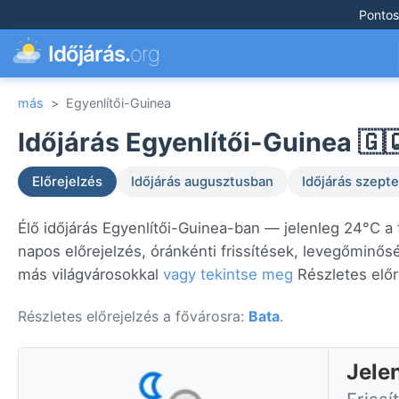
Pontos
Időjárás.
org
más
>
Egyenlítői-Guinea
Időjárás Egyenlítői-Guinea 🇬
Előrejelzés
Időjárás augusztusban
Időjárás szep
Élő időjárás Egyenlítői-Guinea-ban — jelenleg 24°C a
napos előrejelzés, óránkénti frissítések, levegőminős
más világvárosokkal
vagy tekintse meg
Részletes előr
Részletes előrejelzés a fővárosra:
Bata
.
Jele