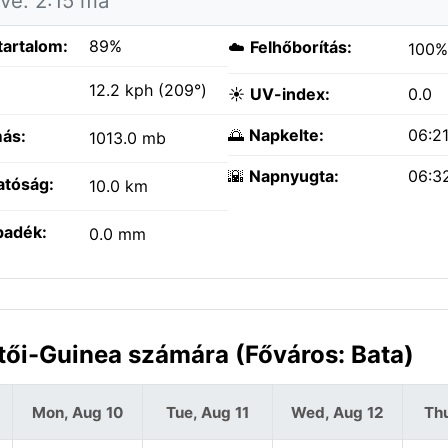
tve: 2:15 ma
tartalom:
89%
☁️
Felhőborítás:
100%
:
12.2 kph (209°)
☀️
UV-index:
0.0
🌅
Napkelte:
06:2
ás:
1013.0 mb
🌇
Napnyugta:
06:3
atóság:
10.0 km
padék:
0.0 mm
ítői-Guinea számára (Főváros: Bata)
Mon, Aug 10
Tue, Aug 11
Wed, Aug 12
Thu