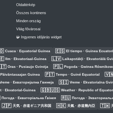
Oldaltérkép
Összes kontinens
Minden ország
Világ fővárosai
🧩 Ingyenes időjárás widget
🇩
🇪🇸
Cuaca · Equatorial Guinea
El tiempo · Guinea Ecuatori
🇪
🇱🇻
Ilm · Ekvatoriaal-Guinea
Laikapstākļi · Ekvatoriālā Gv
🇹
🇵🇱
Oras · Pusiaujo Gvinėja
Pogoda · Gwinea Równikow
🇵🇹
🇻
 Päiväntasaajan Guinea
Tempo · Guiné Equatorial
🇸🇮
Vreme · Екваторијална Гвинеја
Vreme · Ekvatorialna Gvi
🇬🇧🇺🇸
t · Ekvatorial-Guinea
Weather · Republic of Equator

🇷🇺
Погода · Екваторіальна Ґвінея
Погода · Экваториаль
🇯🇵
🇭🇰
🇹🇼
天気 · 赤道ギニア共和国
天氣 · 赤道幾內亞