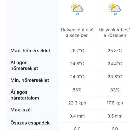
Helyenként eső
Helyenként es
a közelben
a közelben
Max. hőmérséklet
26.2°C
25.8°C
Átlagos
24.6°C
24.4°C
hőmérséklet
24.0°C
23.6°C
Min. hőmérséklet
83%
83%
Átlagos
páratartalom
22.3 kph
17.6 kph
Max. szél
0.4 mm
0.5 mm
Összes csapadék
8.0
6.0