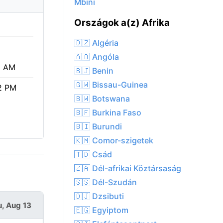
Mbini
Országok a(z) Afrika
🇩🇿 Algéria
🇦🇴 Angóla
1 AM
🇧🇯 Benin
🇬🇼 Bissau-Guinea
2 PM
🇧🇼 Botswana
🇧🇫 Burkina Faso
🇧🇮 Burundi
🇰🇲 Comor-szigetek
🇹🇩 Csád
🇿🇦 Dél-afrikai Köztársaság
🇸🇸 Dél-Szudán
🇩🇯 Dzsibuti
, Aug 13
Fri, Aug 14
🇪🇬 Egyiptom