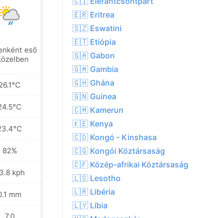
🇨🇮 Elefántcsontpart
🇪🇷 Eritrea
🇸🇿 Eswatini
🇪🇹 Etiópia
enként eső
Helyenként eső
🇬🇦 Gabon
közelben
a közelben
🇬🇲 Gambia
🇬🇭 Ghána
26.1°C
25.5°C
🇬🇳 Guinea
24.5°C
24.2°C
🇨🇲 Kamerun
🇰🇪 Kenya
23.4°C
23.7°C
🇨🇩 Kongó - Kinshasa
82%
82%
🇨🇬 Kongói Köztársaság
🇨🇫 Közép-afrikai Köztársaság
3.8 kph
16.9 kph
🇱🇸 Lesotho
🇱🇷 Libéria
0.1 mm
0.8 mm
🇱🇾 Líbia
7.0
6.0