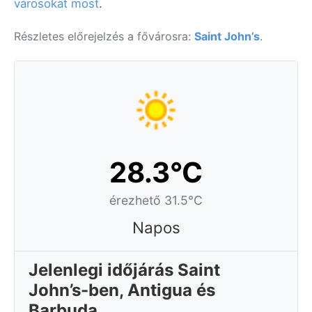
városokat most
.
Részletes előrejelzés a fővárosra:
Saint John’s
.
28.3°C
érezhető 31.5°C
Napos
Jelenlegi időjárás Saint
John’s-ben, Antigua és
Barbuda