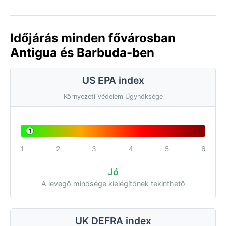
Időjárás minden fővárosban
Antigua és Barbuda-ben
US EPA index
Környezeti Védelem Ügynöksége
1
1
2
3
4
5
6
Jó
A levegő minősége kielégítőnek tekinthető
UK DEFRA index