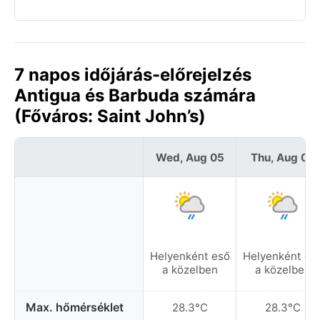
7 napos időjárás-előrejelzés
Antigua és Barbuda számára
(Főváros: Saint John’s)
Wed, Aug 05
Thu, Aug 06
Helyenként eső
Helyenként es
a közelben
a közelben
Max. hőmérséklet
28.3°C
28.3°C