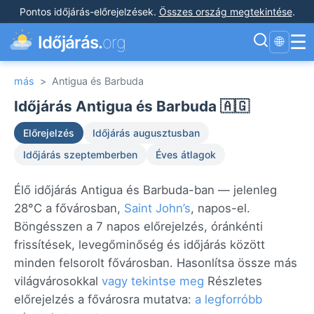
Pontos időjárás-előrejelzések
.
Összes ország megtekintése
.
☰
Időjárás.
org
🌐
más
>
Antigua és Barbuda
Időjárás Antigua és Barbuda 🇦🇬
Előrejelzés
Időjárás augusztusban
Időjárás szeptemberben
Éves átlagok
Élő időjárás Antigua és Barbuda-ban — jelenleg
28°C a fővárosban,
Saint John’s
, napos-el.
Böngésszen a 7 napos előrejelzés, óránkénti
frissítések, levegőminőség és időjárás között
minden felsorolt fővárosban. Hasonlítsa össze más
világvárosokkal
vagy tekintse meg
Részletes
előrejelzés a fővárosra mutatva:
a legforróbb