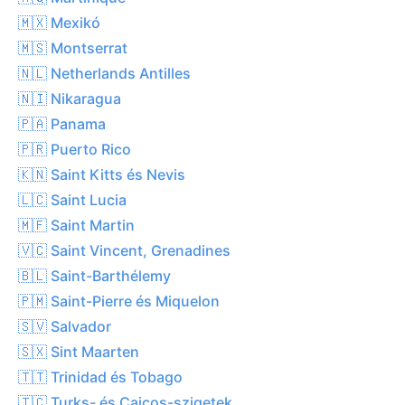
🇲🇽 Mexikó
🇲🇸 Montserrat
🇳🇱 Netherlands Antilles
🇳🇮 Nikaragua
🇵🇦 Panama
🇵🇷 Puerto Rico
🇰🇳 Saint Kitts és Nevis
🇱🇨 Saint Lucia
🇲🇫 Saint Martin
🇻🇨 Saint Vincent, Grenadines
🇧🇱 Saint-Barthélemy
🇵🇲 Saint-Pierre és Miquelon
🇸🇻 Salvador
🇸🇽 Sint Maarten
🇹🇹 Trinidad és Tobago
🇹🇨 Turks- és Caicos-szigetek