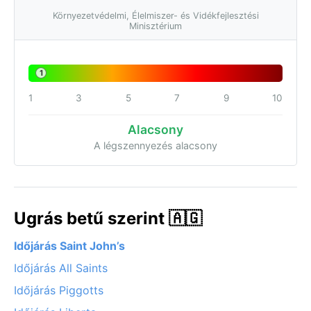
Környezetvédelmi, Élelmiszer- és Vidékfejlesztési
Minisztérium
1
1
3
5
7
9
10
Alacsony
A légszennyezés alacsony
Ugrás betű szerint 🇦🇬
Időjárás Saint John’s
Időjárás All Saints
Időjárás Piggotts