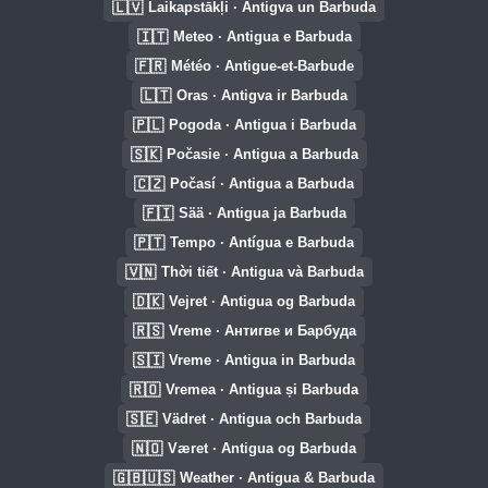
🇱🇻
Laikapstākļi · Antigva un Barbuda
🇮🇹
Meteo · Antigua e Barbuda
🇫🇷
Météo · Antigue-et-Barbude
🇱🇹
Oras · Antigva ir Barbuda
🇵🇱
Pogoda · Antigua i Barbuda
🇸🇰
Počasie · Antigua a Barbuda
🇨🇿
Počasí · Antigua a Barbuda
🇫🇮
Sää · Antigua ja Barbuda
🇵🇹
Tempo · Antígua e Barbuda
🇻🇳
Thời tiết · Antigua và Barbuda
🇩🇰
Vejret · Antigua og Barbuda
🇷🇸
Vreme · Антигве и Барбуда
🇸🇮
Vreme · Antigua in Barbuda
🇷🇴
Vremea · Antigua și Barbuda
🇸🇪
Vädret · Antigua och Barbuda
🇳🇴
Været · Antigua og Barbuda
🇬🇧🇺🇸
Weather · Antigua & Barbuda