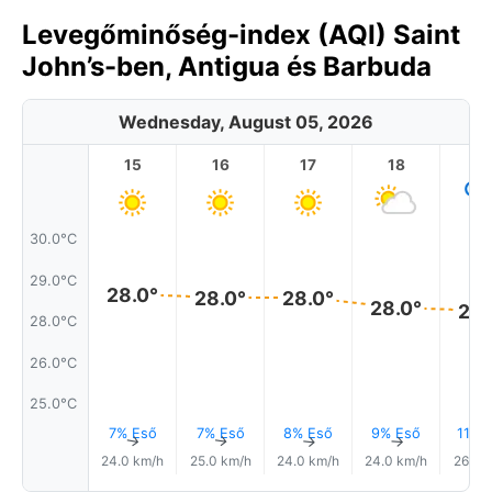
Levegőminőség-index (AQI) Saint
John’s-ben, Antigua és Barbuda
Wednesday, August 05, 2026
15
16
17
18
1
30.0°C
29.0°C
28.0°
28.0°
28.0°
28.0°
28.
28.0°C
26.0°C
25.0°C
7% Eső
7% Eső
8% Eső
9% Eső
11% 
↑
↑
↑
↑
24.0 km/h
25.0 km/h
24.0 km/h
24.0 km/h
26.0 