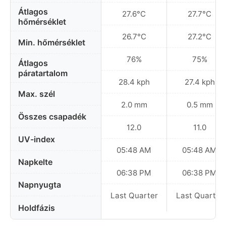
Átlagos
27.6°C
27.7°C
hőmérséklet
26.7°C
27.2°C
Min. hőmérséklet
76%
75%
Átlagos
páratartalom
28.4 kph
27.4 kph
Max. szél
2.0 mm
0.5 mm
Összes csapadék
12.0
11.0
UV-index
05:48 AM
05:48 AM
Napkelte
06:38 PM
06:38 PM
Napnyugta
Last Quarter
Last Quarter
Holdfázis