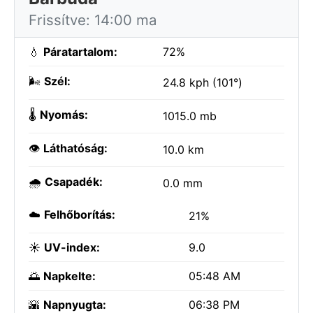
Frissítve: 14:00 ma
💧
Páratartalom:
72%
🌬️
Szél:
24.8 kph (101°)
🌡️
Nyomás:
1015.0 mb
👁️
Láthatóság:
10.0 km
🌧️
Csapadék:
0.0 mm
☁️
Felhőborítás:
21%
☀️
UV-index:
9.0
🌅
Napkelte:
05:48 AM
🌇
Napnyugta:
06:38 PM