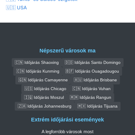
🇺🇸 USA
Népszerű városok ma
🇨🇳 Időjárás Shaoxing
🇩🇴 Időjárás Santo Domingo
🇨🇳 Időjárás Kunming
🇧🇫 Időjárás Ouagadougou
🇬🇳 Időjárás Camayenne
🇦🇺 Időjárás Brisbane
🇺🇸 Időjárás Chicago
🇨🇳 Időjárás Vuhan
🇮🇶 Időjárás Moszul
🇲🇲 Időjárás Rangun
🇿🇦 Időjárás Johannesburg
🇲🇽 Időjárás Tijuana
Extrém időjárási események
A legforróbb városok most