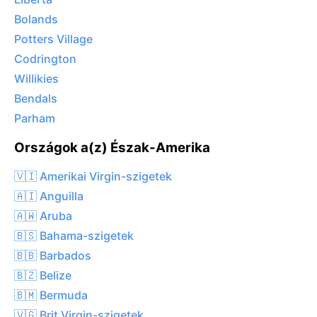
Bolands
Potters Village
Codrington
Willikies
Bendals
Parham
Országok a(z) Észak-Amerika
🇻🇮 Amerikai Virgin-szigetek
🇦🇮 Anguilla
🇦🇼 Aruba
🇧🇸 Bahama-szigetek
🇧🇧 Barbados
🇧🇿 Belize
🇧🇲 Bermuda
🇻🇬 Brit Virgin-szigetek