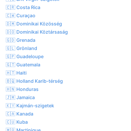
🇨🇷 Costa Rica
🇨🇼 Curaçao
🇩🇲 Dominikai Közösség
🇩🇴 Dominikai Köztársaság
🇬🇩 Grenada
🇬🇱 Grönland
🇬🇵 Guadeloupe
🇬🇹 Guatemala
🇭🇹 Haiti
🇧🇶 Holland Karib-térség
🇭🇳 Honduras
🇯🇲 Jamaica
🇰🇾 Kajmán-szigetek
🇨🇦 Kanada
🇨🇺 Kuba
🇲🇶 Martinique