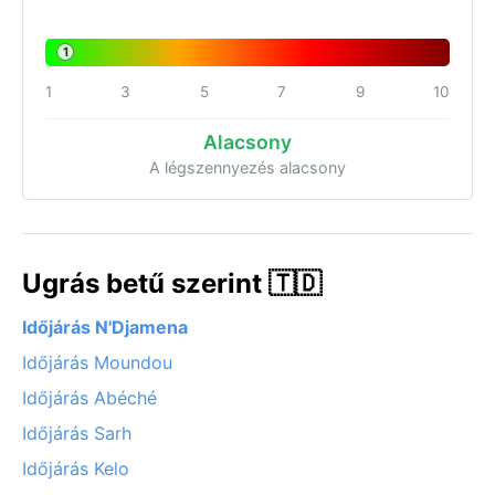
1
1
3
5
7
9
10
Alacsony
A légszennyezés alacsony
Ugrás betű szerint 🇹🇩
Időjárás N'Djamena
Időjárás Moundou
Időjárás Abéché
Időjárás Sarh
Időjárás Kelo