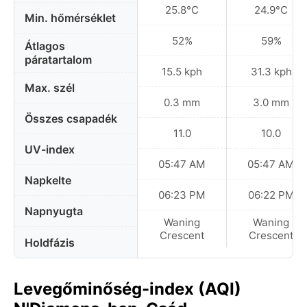
25.8°C
24.9°C
Min. hőmérséklet
52%
59%
Átlagos
páratartalom
15.5 kph
31.3 kph
Max. szél
0.3 mm
3.0 mm
Összes csapadék
11.0
10.0
UV-index
05:47 AM
05:47 AM
Napkelte
06:23 PM
06:22 PM
Napnyugta
Waning
Waning
Crescent
Crescent
Holdfázis
Levegőminőség-index (AQI)