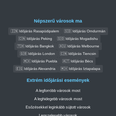
Népszerű városok ma
🇮🇳 Időjárás Rasapūdipalem
🇸🇩 Időjárás Omdurmán
🇨🇳 Időjárás Peking
🇸🇴 Időjárás Mogadishu
🇹🇭 Időjárás Bangkok
🇦🇺 Időjárás Melbourne
🇬🇧 Időjárás London
🇨🇳 Időjárás Tiencsin
🇲🇽 Időjárás Puebla
🇦🇹 Időjárás Bécs
🇪🇬 Időjárás Alexandria
🇲🇽 Időjárás Iztapalapa
Extrém időjárási események
A legforróbb városok most
A leghidegebb városok most
Esőzésekkel leginkább sújtott városok
Legszelesebb városok