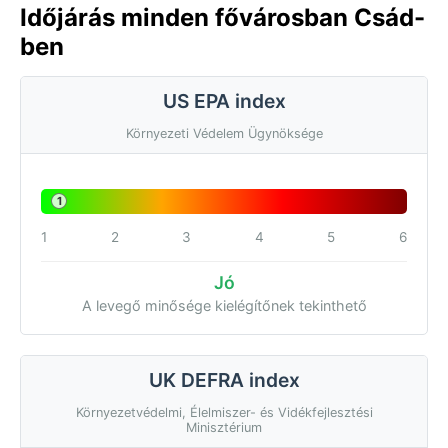
Időjárás minden fővárosban Csád-
ben
US EPA index
Környezeti Védelem Ügynöksége
1
1
2
3
4
5
6
Jó
A levegő minősége kielégítőnek tekinthető
UK DEFRA index
Környezetvédelmi, Élelmiszer- és Vidékfejlesztési
Minisztérium