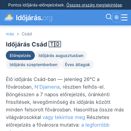
Pontos időjárás-előrejelzések
.
Összes ország megtekintése
.
☰
Időjárás.
org
🌐
más
>
Csád
Időjárás Csád 🇹🇩
Előrejelzés
Időjárás augusztusban
Időjárás szeptemberben
Éves átlagok
Élő időjárás Csád-ban — jelenleg 26°C a
fővárosban,
N'Djamena
, részben felhős-el.
Böngésszen a 7 napos előrejelzés, óránkénti
frissítések, levegőminőség és időjárás között
minden felsorolt fővárosban. Hasonlítsa össze más
világvárosokkal
vagy tekintse meg
Részletes
előrejelzés a fővárosra mutatva:
a legforróbb