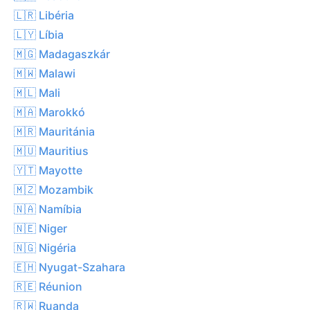
🇱🇷 Libéria
🇱🇾 Líbia
🇲🇬 Madagaszkár
🇲🇼 Malawi
🇲🇱 Mali
🇲🇦 Marokkó
🇲🇷 Mauritánia
🇲🇺 Mauritius
🇾🇹 Mayotte
🇲🇿 Mozambik
🇳🇦 Namíbia
🇳🇪 Niger
🇳🇬 Nigéria
🇪🇭 Nyugat-Szahara
🇷🇪 Réunion
🇷🇼 Ruanda