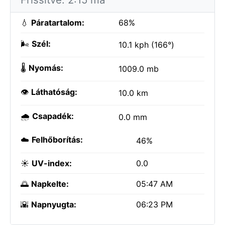
💧
Páratartalom:
68%
🌬️
Szél:
10.1 kph (166°)
🌡️
Nyomás:
1009.0 mb
👁️
Láthatóság:
10.0 km
🌧️
Csapadék:
0.0 mm
☁️
Felhőborítás:
46%
☀️
UV-index:
0.0
🌅
Napkelte:
05:47 AM
🌇
Napnyugta:
06:23 PM