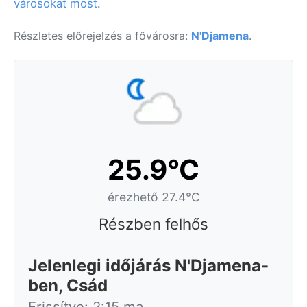
városokat most
.
Részletes előrejelzés a fővárosra:
N'Djamena
.
25.9°C
érezhető 27.4°C
Részben felhős
Jelenlegi időjárás N'Djamena-
ben, Csád
Frissítve: 2:15 ma