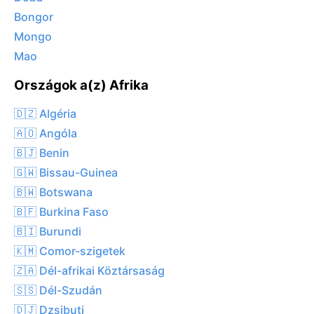
Bongor
Mongo
Mao
Országok a(z) Afrika
🇩🇿 Algéria
🇦🇴 Angóla
🇧🇯 Benin
🇬🇼 Bissau-Guinea
🇧🇼 Botswana
🇧🇫 Burkina Faso
🇧🇮 Burundi
🇰🇲 Comor-szigetek
🇿🇦 Dél-afrikai Köztársaság
🇸🇸 Dél-Szudán
🇩🇯 Dzsibuti