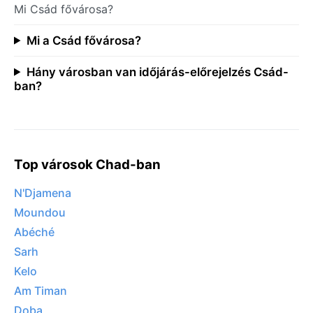
Mi Csád fővárosa?
Mi a Csád fővárosa?
Hány városban van időjárás-előrejelzés Csád-
ban?
Top városok Chad-ban
N'Djamena
Moundou
Abéché
Sarh
Kelo
Am Timan
Doba