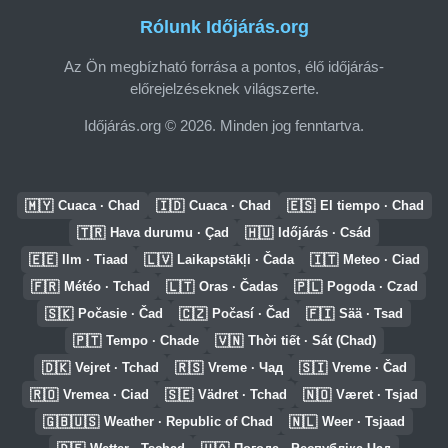
Rólunk Időjárás.org
Az Ön megbízható forrása a pontos, élő időjárás-
előrejelzéseknek világszerte.
Időjárás.org © 2026. Minden jog fenntartva.
🇲🇾
🇮🇩
🇪🇸
Cuaca · Chad
Cuaca · Chad
El tiempo · Chad
🇹🇷
🇭🇺
Hava durumu · Çad
Időjárás · Csád
🇪🇪
🇱🇻
🇮🇹
Ilm · Tiaad
Laikapstākļi · Čada
Meteo · Ciad
🇫🇷
🇱🇹
🇵🇱
Météo · Tchad
Oras · Čadas
Pogoda · Czad
🇸🇰
🇨🇿
🇫🇮
Počasie · Čad
Počasí · Čad
Sää · Tsad
🇵🇹
🇻🇳
Tempo · Chade
Thời tiết · Sát (Chad)
🇩🇰
🇷🇸
🇸🇮
Vejret · Tchad
Vreme · Чад
Vreme · Čad
🇷🇴
🇸🇪
🇳🇴
Vremea · Ciad
Vädret · Tchad
Været · Tsjad
🇬🇧🇺🇸
🇳🇱
Weather · Republic of Chad
Weer · Tsjaad