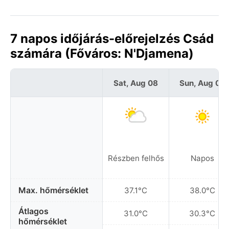
7 napos időjárás-előrejelzés Csád
számára (Főváros: N'Djamena)
Sat, Aug 08
Sun, Aug 09
Részben felhős
Napos
Max. hőmérséklet
37.1°C
38.0°C
Átlagos
31.0°C
30.3°C
hőmérséklet