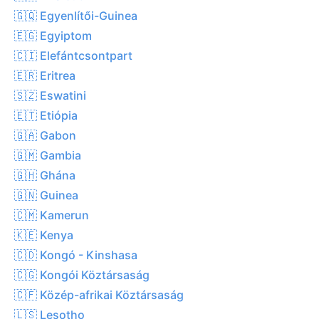
🇬🇶 Egyenlítői-Guinea
🇪🇬 Egyiptom
🇨🇮 Elefántcsontpart
🇪🇷 Eritrea
🇸🇿 Eswatini
🇪🇹 Etiópia
🇬🇦 Gabon
🇬🇲 Gambia
🇬🇭 Ghána
🇬🇳 Guinea
🇨🇲 Kamerun
🇰🇪 Kenya
🇨🇩 Kongó - Kinshasa
🇨🇬 Kongói Köztársaság
🇨🇫 Közép-afrikai Köztársaság
🇱🇸 Lesotho