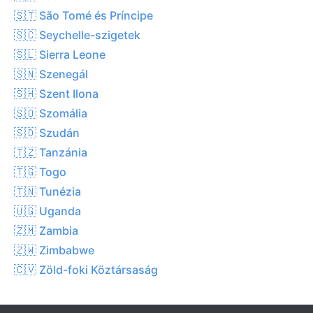
🇸🇹 São Tomé és Príncipe
🇸🇨 Seychelle-szigetek
🇸🇱 Sierra Leone
🇸🇳 Szenegál
🇸🇭 Szent Ilona
🇸🇴 Szomália
🇸🇩 Szudán
🇹🇿 Tanzánia
🇹🇬 Togo
🇹🇳 Tunézia
🇺🇬 Uganda
🇿🇲 Zambia
🇿🇼 Zimbabwe
🇨🇻 Zöld-foki Köztársaság