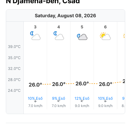
N'Djamena-ben, Csád
Saturday, August 08, 2026
3
4
5
6
7
39.0°C
35.0°C
32.0°C
28.0°C
27.
26.0°
26.0°
26.0°
26.0°
24.0°C
10% Eső
9% Eső
12% Eső
10% Eső
9% E
↑
↑
↑
↑
7.0 km/h
7.0 km/h
9.0 km/h
9.0 km/h
8.0 k