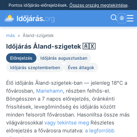
Pontos időjárás-előrejelzések
.
Összes ország megtekintése
.
☰
Időjárás.
org
🌐
más
>
Åland-szigetek
Időjárás Åland-szigetek 🇦🇽
Előrejelzés
Időjárás augusztusban
Időjárás szeptemberben
Éves átlagok
Élő időjárás Åland-szigetek-ban — jelenleg 18°C a
fővárosban,
Mariehamn
, részben felhős-el.
Böngésszen a 7 napos előrejelzés, óránkénti
frissítések, levegőminőség és időjárás között
minden felsorolt fővárosban. Hasonlítsa össze más
világvárosokkal
vagy tekintse meg
Részletes
előrejelzés a fővárosra mutatva:
a legforróbb