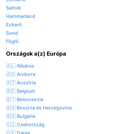
Saltvik
Hammarland
Eckerö
Sund
Föglö
Országok a(z) Európa
🇦🇱 Albánia
🇦🇩 Andorra
🇦🇹 Ausztria
🇧🇪 Belgium
🇧🇾 Belorusszia
🇧🇦 Bosznia és Hercegovina
🇧🇬 Bulgária
🇨🇿 Csehország
🇩🇰 Dánia