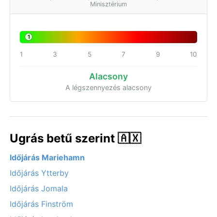
Minisztérium
1
1
3
5
7
9
10
Alacsony
A légszennyezés alacsony
Ugrás betű szerint 🇦🇽
Időjárás Mariehamn
Időjárás Ytterby
Időjárás Jomala
Időjárás Finström