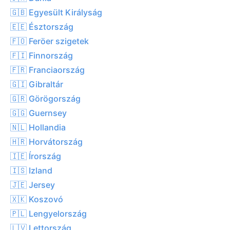
🇬🇧 Egyesült Királyság
🇪🇪 Észtország
🇫🇴 Feröer szigetek
🇫🇮 Finnország
🇫🇷 Franciaország
🇬🇮 Gibraltár
🇬🇷 Görögország
🇬🇬 Guernsey
🇳🇱 Hollandia
🇭🇷 Horvátország
🇮🇪 Írország
🇮🇸 Izland
🇯🇪 Jersey
🇽🇰 Koszovó
🇵🇱 Lengyelország
🇱🇻 Lettország