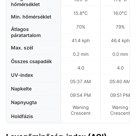
hőmérséklet
15.8°C
16.0°C
Min. hőmérséklet
70%
79%
Átlagos
páratartalom
41.4 kph
46.4 kph
Max. szél
0.2 mm
0.0 mm
Összes csapadék
4.0
4.0
UV-index
05:37 AM
05:40 AM
Napkelte
09:54 PM
09:51 PM
Napnyugta
Waning
Waning
Crescent
Crescent
Holdfázis