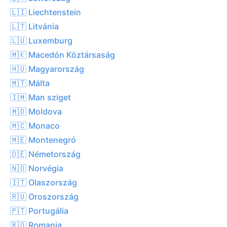
🇱🇮 Liechtenstein
🇱🇹 Litvánia
🇱🇺 Luxemburg
🇲🇰 Macedón Köztársaság
🇭🇺 Magyarország
🇲🇹 Málta
🇮🇲 Man sziget
🇲🇩 Moldova
🇲🇨 Monaco
🇲🇪 Montenegró
🇩🇪 Németország
🇳🇴 Norvégia
🇮🇹 Olaszország
🇷🇺 Oroszország
🇵🇹 Portugália
🇷🇴 Romania