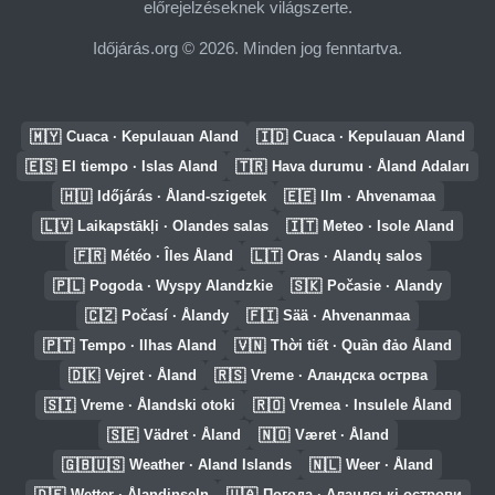
előrejelzéseknek világszerte.
Időjárás.org © 2026. Minden jog fenntartva.
🇲🇾
🇮🇩
Cuaca · Kepulauan Aland
Cuaca · Kepulauan Aland
🇪🇸
🇹🇷
El tiempo · Islas Aland
Hava durumu · Åland Adaları
🇭🇺
🇪🇪
Időjárás · Åland-szigetek
Ilm · Ahvenamaa
🇱🇻
🇮🇹
Laikapstākļi · Olandes salas
Meteo · Isole Aland
🇫🇷
🇱🇹
Météo · Îles Åland
Oras · Alandų salos
🇵🇱
🇸🇰
Pogoda · Wyspy Alandzkie
Počasie · Alandy
🇨🇿
🇫🇮
Počasí · Ålandy
Sää · Ahvenanmaa
🇵🇹
🇻🇳
Tempo · Ilhas Aland
Thời tiết · Quần đảo Åland
🇩🇰
🇷🇸
Vejret · Åland
Vreme · Аландска острва
🇸🇮
🇷🇴
Vreme · Ålandski otoki
Vremea · Insulele Åland
🇸🇪
🇳🇴
Vädret · Åland
Været · Åland
🇬🇧🇺🇸
🇳🇱
Weather · Aland Islands
Weer · Åland
🇩🇪
🇺🇦
Wetter · Ålandinseln
Погода · Аландські острови