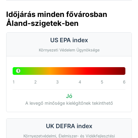
Időjárás minden fővárosban
Åland-szigetek-ben
US EPA index
Környezeti Védelem Ügynöksége
1
1
2
3
4
5
6
Jó
A levegő minősége kielégítőnek tekinthető
UK DEFRA index
Környezetvédelmi, Élelmiszer- és Vidékfejlesztési