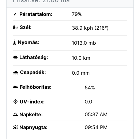
💧
Páratartalom:
79%
🌬️
Szél:
38.9 kph (216°)
🌡️
Nyomás:
1013.0 mb
👁️
Láthatóság:
10.0 km
🌧️
Csapadék:
0.0 mm
☁️
Felhőborítás:
54%
☀️
UV-index:
0.0
🌅
Napkelte:
05:37 AM
🌇
Napnyugta:
09:54 PM