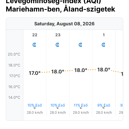
Levegőminőség-index (AQI)
Mariehamn-ben, Åland-szigetek
Saturday, August 08, 2026
22
23
1
2
20.0°C
18.0°C
18.0°
18.0°
18.0°
17.0°
17.
17.0°C
16.0°C
14.0°C
10% Eső
10% Eső
11% Eső
9% Eső
9% E
↑
↑
↑
↑
28.0 km/h
28.0 km/h
29.0 km/h
28.0 km/h
29.0 