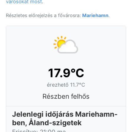
városokat most
.
Részletes előrejelzés a fővárosra:
Mariehamn
.
17.9°C
érezhető 11.7°C
Részben felhős
Jelenlegi időjárás Mariehamn-
ben, Åland-szigetek
Frissítve: 21:00 ma