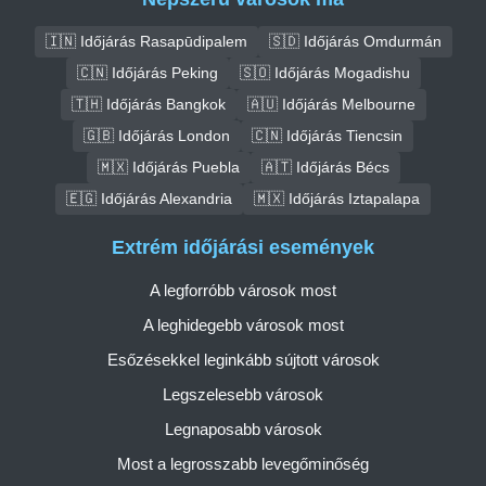
🇮🇳 Időjárás Rasapūdipalem
🇸🇩 Időjárás Omdurmán
🇨🇳 Időjárás Peking
🇸🇴 Időjárás Mogadishu
🇹🇭 Időjárás Bangkok
🇦🇺 Időjárás Melbourne
🇬🇧 Időjárás London
🇨🇳 Időjárás Tiencsin
🇲🇽 Időjárás Puebla
🇦🇹 Időjárás Bécs
🇪🇬 Időjárás Alexandria
🇲🇽 Időjárás Iztapalapa
Extrém időjárási események
A legforróbb városok most
A leghidegebb városok most
Esőzésekkel leginkább sújtott városok
Legszelesebb városok
Legnaposabb városok
Most a legrosszabb levegőminőség