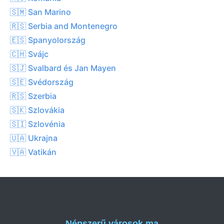
🇸🇲 San Marino
🇷🇸 Serbia and Montenegro
🇪🇸 Spanyolország
🇨🇭 Svájc
🇸🇯 Svalbard és Jan Mayen
🇸🇪 Svédország
🇷🇸 Szerbia
🇸🇰 Szlovákia
🇸🇮 Szlovénia
🇺🇦 Ukrajna
🇻🇦 Vatikán
Népszerű városok ma