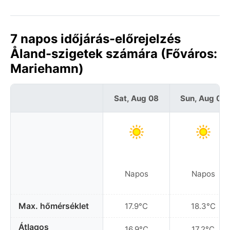
7 napos időjárás-előrejelzés
Åland-szigetek számára (Főváros:
Mariehamn)
Sat, Aug 08
Sun, Aug 09
Napos
Napos
Max. hőmérséklet
17.9°C
18.3°C
Átlagos
16.9°C
17.2°C