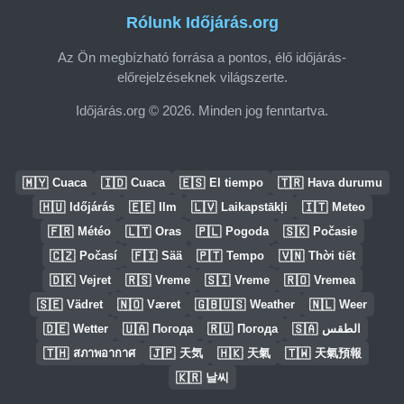
Rólunk Időjárás.org
Az Ön megbízható forrása a pontos, élő időjárás-
előrejelzéseknek világszerte.
Időjárás.org © 2026. Minden jog fenntartva.
🇲🇾
🇮🇩
🇪🇸
🇹🇷
Cuaca
Cuaca
El tiempo
Hava durumu
🇭🇺
🇪🇪
🇱🇻
🇮🇹
Időjárás
Ilm
Laikapstākļi
Meteo
🇫🇷
🇱🇹
🇵🇱
🇸🇰
Météo
Oras
Pogoda
Počasie
🇨🇿
🇫🇮
🇵🇹
🇻🇳
Počasí
Sää
Tempo
Thời tiết
🇩🇰
🇷🇸
🇸🇮
🇷🇴
Vejret
Vreme
Vreme
Vremea
🇸🇪
🇳🇴
🇬🇧🇺🇸
🇳🇱
Vädret
Været
Weather
Weer
🇩🇪
🇺🇦
🇷🇺
🇸🇦
Wetter
Погода
Погода
الطقس
🇹🇭
🇯🇵
🇭🇰
🇹🇼
สภาพอากาศ
天気
天氣
天氣預報
🇰🇷
날씨