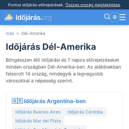
Pontos időjárás-előrejelzések
.
Összes ország megtekintése
.
☰
Időjárás.
org
🌐
más
>
Dél-Amerika
Időjárás Dél-Amerika
Böngésszen élő időjárási és 7 napos előrejelzéseket
minden országban Dél-Amerika-ben. Az alábbiakban
felsorolt 14 ország, mindegyik a legnagyobb
városokkal a népesség szerint.
🇦🇷 Időjárás Argentína-ben
Időjárás Buenos Aires
Időjárás Córdoba
Időjárás Mar del Plata