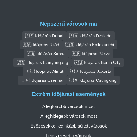
Népszerű városok ma
🇦🇪 Időjárás Dubai
🇸🇦 Időjárás Dzsidda
🇸🇦 Időjárás Rijád
🇮🇳 Időjárás Kallakurichi
🇾🇪 Időjárás Sanaa
🇫🇷 Időjárás Párizs
🇨🇳 Időjárás Lianyungang
🇳🇬 Időjárás Benin City
🇰🇿 Időjárás Almati
🇮🇩 Időjárás Jakarta
🇮🇳 Időjárás Csennai
🇨🇳 Időjárás Csungking
Extrém időjárási események
A legforróbb városok most
A leghidegebb városok most
Esőzésekkel leginkább sújtott városok
Legszelesebb városok