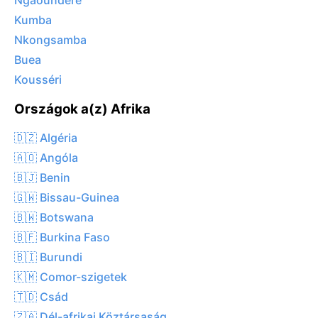
Ngaoundéré
Kumba
Nkongsamba
Buea
Kousséri
Országok a(z) Afrika
🇩🇿 Algéria
🇦🇴 Angóla
🇧🇯 Benin
🇬🇼 Bissau-Guinea
🇧🇼 Botswana
🇧🇫 Burkina Faso
🇧🇮 Burundi
🇰🇲 Comor-szigetek
🇹🇩 Csád
🇿🇦 Dél-afrikai Köztársaság