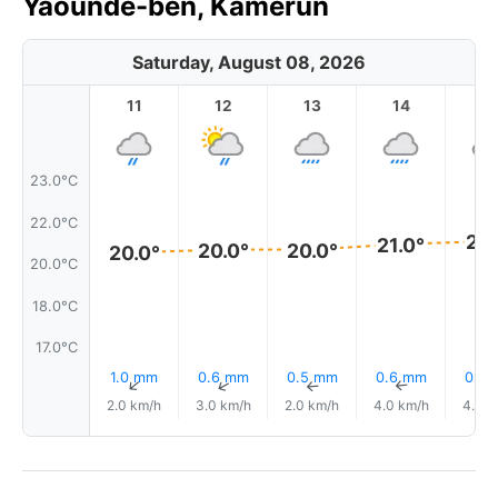
Yaoundé-ben, Kamerun
Saturday, August 08, 2026
11
12
13
14
1
23.0°C
22.0°C
21.
21.0°
20.0°
20.0°
20.0°
20.0°C
18.0°C
17.0°C
1.0 mm
0.6 mm
0.5 mm
0.6 mm
0.6
↑
↑
↑
↑
2.0 km/h
3.0 km/h
2.0 km/h
4.0 km/h
4.0 k