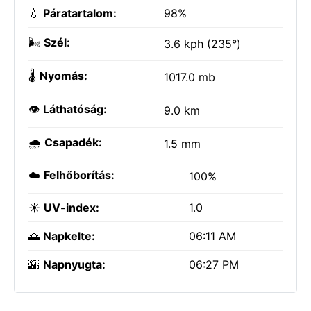
💧
Páratartalom:
98%
🌬️
Szél:
3.6 kph (235°)
🌡️
Nyomás:
1017.0 mb
👁️
Láthatóság:
9.0 km
🌧️
Csapadék:
1.5 mm
☁️
Felhőborítás:
100%
☀️
UV-index:
1.0
🌅
Napkelte:
06:11 AM
🌇
Napnyugta:
06:27 PM