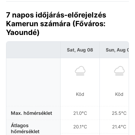
7 napos időjárás-előrejelzés
Kamerun számára (Főváros:
Yaoundé)
Sat, Aug 08
Sun, Aug 09
Köd
Köd
Max. hőmérséklet
21.0°C
25.5°C
Átlagos
20.1°C
21.4°C
hőmérséklet