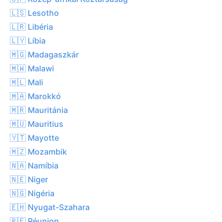
🇱🇸 Lesotho
🇱🇷 Libéria
🇱🇾 Líbia
🇲🇬 Madagaszkár
🇲🇼 Malawi
🇲🇱 Mali
🇲🇦 Marokkó
🇲🇷 Mauritánia
🇲🇺 Mauritius
🇾🇹 Mayotte
🇲🇿 Mozambik
🇳🇦 Namíbia
🇳🇪 Niger
🇳🇬 Nigéria
🇪🇭 Nyugat-Szahara
🇷🇪 Réunion