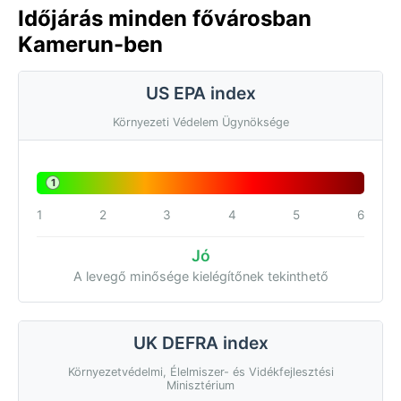
Időjárás minden fővárosban
Kamerun-ben
US EPA index
Környezeti Védelem Ügynöksége
1
1
2
3
4
5
6
Jó
A levegő minősége kielégítőnek tekinthető
UK DEFRA index
Környezetvédelmi, Élelmiszer- és Vidékfejlesztési
Minisztérium