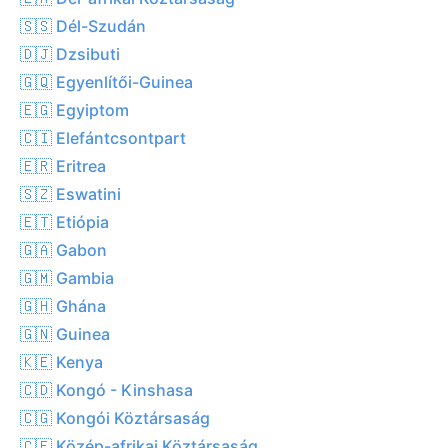
🇸🇸 Dél-Szudán
🇩🇯 Dzsibuti
🇬🇶 Egyenlítői-Guinea
🇪🇬 Egyiptom
🇨🇮 Elefántcsontpart
🇪🇷 Eritrea
🇸🇿 Eswatini
🇪🇹 Etiópia
🇬🇦 Gabon
🇬🇲 Gambia
🇬🇭 Ghána
🇬🇳 Guinea
🇰🇪 Kenya
🇨🇩 Kongó - Kinshasa
🇨🇬 Kongói Köztársaság
🇨🇫 Közép-afrikai Köztársaság