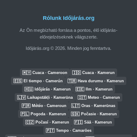
Rólunk Időjárás.org
Az Ön megbízható forrása a pontos, élő időjárás-
előrejelzéseknek világszerte.
Időjárás.org © 2026. Minden jog fenntartva.
🇲🇾
🇮🇩
Cuaca · Cameroon
Cuaca · Kamerun
🇪🇸
🇹🇷
El tiempo · Camerún
Hava durumu · Kamerun
🇭🇺
🇪🇪
Időjárás · Kamerun
Ilm · Kamerun
🇱🇻
🇮🇹
Laikapstākļi · Kamerūna
Meteo · Camerun
🇫🇷
🇱🇹
Météo · Cameroun
Oras · Kamerūnas
🇵🇱
🇸🇰
Pogoda · Kamerun
Počasie · Kamerun
🇨🇿
🇫🇮
Počasí · Kamerun
Sää · Kamerun
🇵🇹
Tempo · Camarões