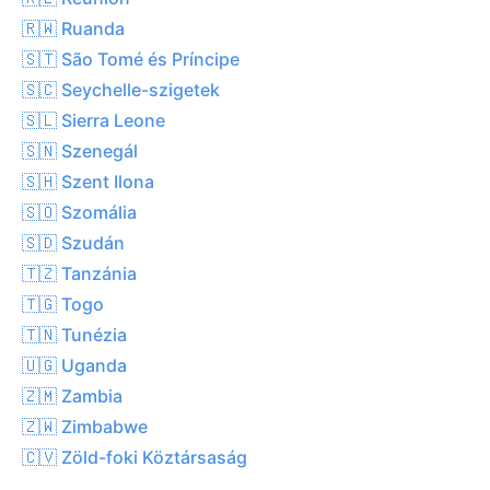
🇷🇼 Ruanda
🇸🇹 São Tomé és Príncipe
🇸🇨 Seychelle-szigetek
🇸🇱 Sierra Leone
🇸🇳 Szenegál
🇸🇭 Szent Ilona
🇸🇴 Szomália
🇸🇩 Szudán
🇹🇿 Tanzánia
🇹🇬 Togo
🇹🇳 Tunézia
🇺🇬 Uganda
🇿🇲 Zambia
🇿🇼 Zimbabwe
🇨🇻 Zöld-foki Köztársaság