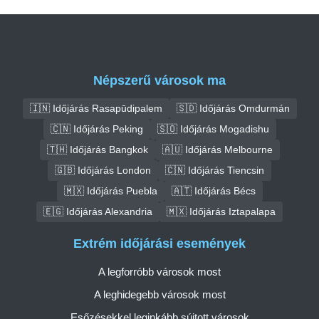
Népszerű városok ma
🇮🇳 Időjárás Rasapūdipalem
🇸🇩 Időjárás Omdurmán
🇨🇳 Időjárás Peking
🇸🇴 Időjárás Mogadishu
🇹🇭 Időjárás Bangkok
🇦🇺 Időjárás Melbourne
🇬🇧 Időjárás London
🇨🇳 Időjárás Tiencsin
🇲🇽 Időjárás Puebla
🇦🇹 Időjárás Bécs
🇪🇬 Időjárás Alexandria
🇲🇽 Időjárás Iztapalapa
Extrém időjárási események
A legforróbb városok most
A leghidegebb városok most
Esőzésekkel leginkább sújtott városok