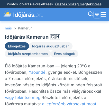
Pontos időjárás-előrejelzések
.
Összes ország megtekintése
.
☰
Időjárás.
org
🌐
más
>
Kamerun
Időjárás Kamerun 🇨🇲
Előrejelzés
Időjárás augusztusban
Időjárás szeptemberben
Éves átlagok
Élő időjárás Kamerun-ban — jelenleg 20°C a
fővárosban,
Yaoundé
, gyenge eső-el. Böngésszen
a 7 napos előrejelzés, óránkénti frissítések,
levegőminőség és időjárás között minden felsorolt
fővárosban. Hasonlítsa össze más világvárosokkal
vagy tekintse meg
Részletes előrejelzés a
fővárosra mutatva:
a legforróbb városokat most
.