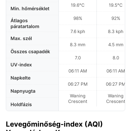
19.6°C
19.5°C
Min. hőmérséklet
98%
92%
Átlagos
páratartalom
7.6 kph
8.3 kph
Max. szél
8.3 mm
4.5 mm
Összes csapadék
7.0
8.0
UV-index
06:11 AM
06:11 AM
Napkelte
06:27 PM
06:27 PM
Napnyugta
Waning
Waning
Crescent
Crescent
Holdfázis
Levegőminőség-index (AQI)