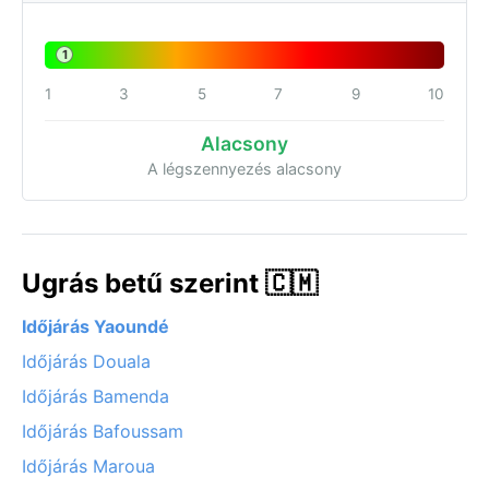
1
1
3
5
7
9
10
Alacsony
A légszennyezés alacsony
Ugrás betű szerint 🇨🇲
Időjárás Yaoundé
Időjárás Douala
Időjárás Bamenda
Időjárás Bafoussam
Időjárás Maroua