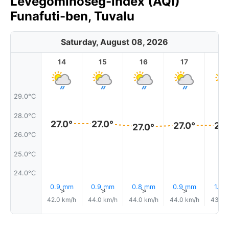
Levegőminőség-index (AQI)
Funafuti-ben, Tuvalu
Saturday, August 08, 2026
14
15
16
17
1
29.0°C
28.0°C
27.0°
27.0°
27.0°
27.
27.0°
26.0°C
25.0°C
24.0°C
0.9 mm
0.9 mm
0.8 mm
0.9 mm
1.0 
↑
↑
↑
↑
42.0 km/h
44.0 km/h
44.0 km/h
44.0 km/h
43.0 