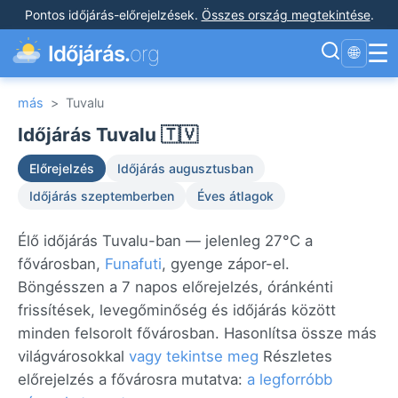
Pontos időjárás-előrejelzések
.
Összes ország megtekintése
.
☰
Időjárás.
org
🌐
más
>
Tuvalu
Időjárás Tuvalu 🇹🇻
Előrejelzés
Időjárás augusztusban
Időjárás szeptemberben
Éves átlagok
Élő időjárás Tuvalu-ban — jelenleg 27°C a
fővárosban,
Funafuti
, gyenge zápor-el.
Böngésszen a 7 napos előrejelzés, óránkénti
frissítések, levegőminőség és időjárás között
minden felsorolt fővárosban. Hasonlítsa össze más
világvárosokkal
vagy tekintse meg
Részletes
előrejelzés a fővárosra mutatva:
a legforróbb