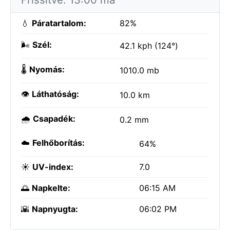
💧
Páratartalom:
82%
🌬️
Szél:
42.1 kph (124°)
🌡️
Nyomás:
1010.0 mb
👁️
Láthatóság:
10.0 km
🌧️
Csapadék:
0.2 mm
☁️
Felhőborítás:
64%
☀️
UV-index:
7.0
🌅
Napkelte:
06:15 AM
🌇
Napnyugta:
06:02 PM