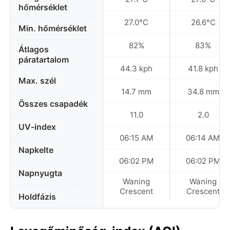
hőmérséklet
27.0°C
26.6°C
Min. hőmérséklet
82%
83%
Átlagos
páratartalom
44.3 kph
41.8 kph
Max. szél
14.7 mm
34.8 mm
Összes csapadék
11.0
2.0
UV-index
06:15 AM
06:14 AM
Napkelte
06:02 PM
06:02 PM
Napnyugta
Waning
Waning
Crescent
Crescent
Holdfázis