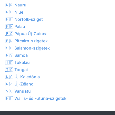
🇳🇷 Nauru
🇳🇺 Niue
🇳🇫 Norfolk-sziget
🇵🇼 Palau
🇵🇬 Pápua Új-Guinea
🇵🇳 Pitcairn-szigetek
🇸🇧 Salamon-szigetek
🇼🇸 Samoa
🇹🇰 Tokelau
🇹🇴 Tongai
🇳🇨 Új-Kaledónia
🇳🇿 Új-Zéland
🇻🇺 Vanuatu
🇼🇫 Wallis- és Futuna-szigetek