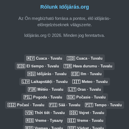
Rólunk Időjárás.org
Az Ön megbízható forrása a pontos, élő időjárás-
előrejelzéseknek világszerte.
Időjárás.org © 2026. Minden jog fenntartva.
🇲🇾
🇮🇩
Cuaca · Tuvalu
Cuaca · Tuvalu
🇪🇸
🇹🇷
El tiempo · Tuvalu
Hava durumu · Tuvalu
🇭🇺
🇪🇪
Időjárás · Tuvalu
Ilm · Tuvalu
🇱🇻
🇮🇹
Laikapstākļi · Tuvalu
Meteo · Tuvalu
🇫🇷
🇱🇹
Météo · Tuvalu
Oras · Tuvalu
🇵🇱
🇸🇰
Pogoda · Tuvalu
Počasie · Tuvalu
🇨🇿
🇫🇮
🇵🇹
Počasí · Tuvalu
Sää · Tuvalu
Tempo · Tuvalu
🇻🇳
🇩🇰
Thời tiết · Tuvalu
Vejret · Tuvalu
🇷🇸
🇸🇮
Vreme · Тувалу
Vreme · Tuvalu
🇷🇴
🇸🇪
Vremea · Tuvalu
Vädret · Tuvalu