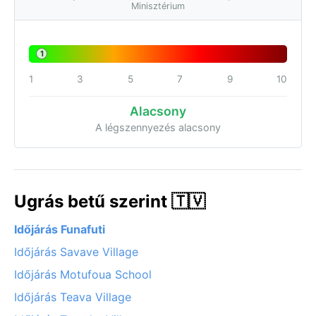
Minisztérium
1
1
3
5
7
9
10
Alacsony
A légszennyezés alacsony
Ugrás betű szerint 🇹🇻
Időjárás Funafuti
Időjárás Savave Village
Időjárás Motufoua School
Időjárás Teava Village