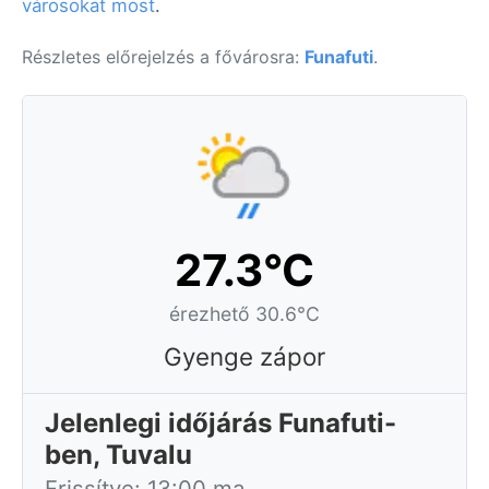
városokat most
.
Részletes előrejelzés a fővárosra:
Funafuti
.
27.3°C
érezhető 30.6°C
Gyenge zápor
Jelenlegi időjárás Funafuti-
ben, Tuvalu
Frissítve: 13:00 ma