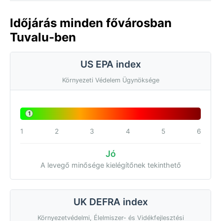
Időjárás minden fővárosban
Tuvalu-ben
US EPA index
Környezeti Védelem Ügynöksége
1
1
2
3
4
5
6
Jó
A levegő minősége kielégítőnek tekinthető
UK DEFRA index
Környezetvédelmi, Élelmiszer- és Vidékfejlesztési