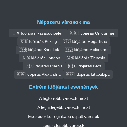
Népszerű városok ma
🇮🇳 Időjárás Rasapūdipalem
🇸🇩 Időjárás Omdurmán
🇨🇳 Időjárás Peking
🇸🇴 Időjárás Mogadishu
🇹🇭 Időjárás Bangkok
🇦🇺 Időjárás Melbourne
🇬🇧 Időjárás London
🇨🇳 Időjárás Tiencsin
🇲🇽 Időjárás Puebla
🇦🇹 Időjárás Bécs
🇪🇬 Időjárás Alexandria
🇲🇽 Időjárás Iztapalapa
Extrém időjárási események
A legforróbb városok most
A leghidegebb városok most
Esőzésekkel leginkább sújtott városok
Legszelesebb városok