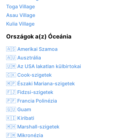
Toga Village
Asau Village
Kulia Village
Országok a(z) Óceánia
🇦🇸 Amerikai Szamoa
🇦🇺 Ausztrália
🇺🇲 Az USA lakatlan külbirtokai
🇨🇰 Cook-szigetek
🇲🇵 Északi Mariana-szigetek
🇫🇯 Fidzsi-szigetek
🇵🇫 Francia Polinézia
🇬🇺 Guam
🇰🇮 Kiribati
🇲🇭 Marshall-szigetek
🇫🇲 Mikronézia