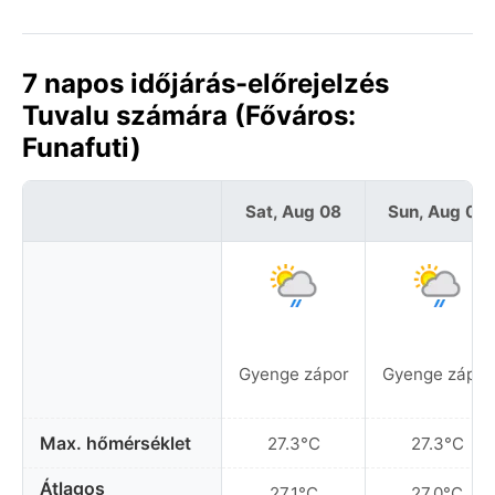
7 napos időjárás-előrejelzés
Tuvalu számára (Főváros:
Funafuti)
Sat, Aug 08
Sun, Aug 09
Gyenge zápor
Gyenge zápor
Max. hőmérséklet
27.3°C
27.3°C
Átlagos
27.1°C
27.0°C