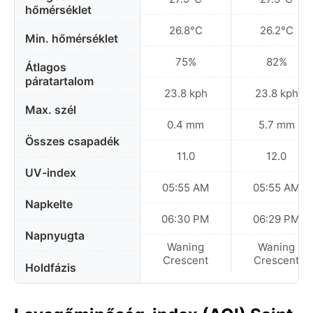
hőmérséklet
26.8°C
26.2°C
Min. hőmérséklet
75%
82%
Átlagos
páratartalom
23.8 kph
23.8 kph
Max. szél
0.4 mm
5.7 mm
Összes csapadék
11.0
12.0
UV-index
05:55 AM
05:55 AM
Napkelte
06:30 PM
06:29 PM
Napnyugta
Waning
Waning
Crescent
Crescent
Holdfázis