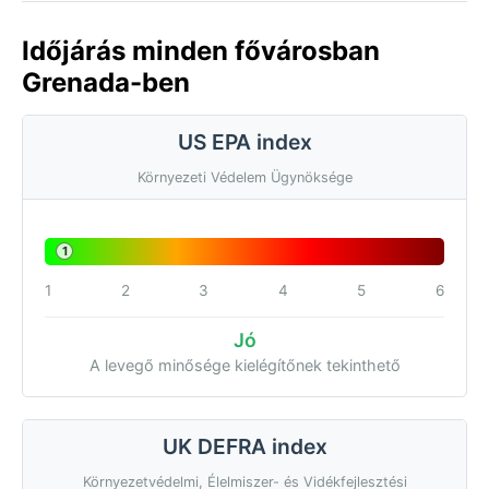
Időjárás minden fővárosban
Grenada-ben
US EPA index
Környezeti Védelem Ügynöksége
1
1
2
3
4
5
6
Jó
A levegő minősége kielégítőnek tekinthető
UK DEFRA index
Környezetvédelmi, Élelmiszer- és Vidékfejlesztési