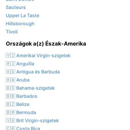
Sauteurs
Upper La Taste
Hillsborough
Tivoli
Országok a(z) Észak-Amerika
🇻🇮 Amerikai Virgin-szigetek
🇦🇮 Anguilla
🇦🇬 Antigua és Barbuda
🇦🇼 Aruba
🇧🇸 Bahama-szigetek
🇧🇧 Barbados
🇧🇿 Belize
🇧🇲 Bermuda
🇻🇬 Brit Virgin-szigetek
🇨🇷 Costa Rica