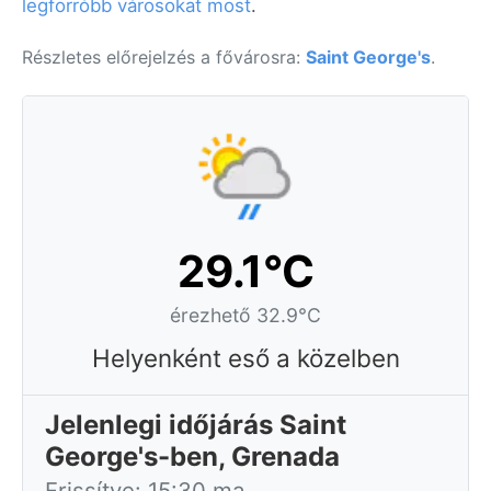
legforróbb városokat most
.
Részletes előrejelzés a fővárosra:
Saint George's
.
29.1°C
érezhető 32.9°C
Helyenként eső a közelben
Jelenlegi időjárás Saint
George's-ben, Grenada
Frissítve: 15:30 ma