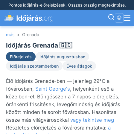
Pontos időjárás-előrejelzések
.
Összes ország megtekintése
.
☰
Időjárás.
org
🌐
más
>
Grenada
Időjárás Grenada 🇬🇩
Előrejelzés
Időjárás augusztusban
Időjárás szeptemberben
Éves átlagok
Élő időjárás Grenada-ban — jelenleg 29°C a
fővárosban,
Saint George's
, helyenként eső a
közelben-el. Böngésszen a 7 napos előrejelzés,
óránkénti frissítések, levegőminőség és időjárás
között minden felsorolt fővárosban. Hasonlítsa
össze más világvárosokkal
vagy tekintse meg
Részletes előrejelzés a fővárosra mutatva:
a