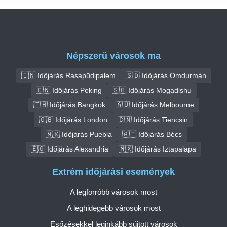
Népszerű városok ma
🇮🇳 Időjárás Rasapūdipalem
🇸🇩 Időjárás Omdurmán
🇨🇳 Időjárás Peking
🇸🇴 Időjárás Mogadishu
🇹🇭 Időjárás Bangkok
🇦🇺 Időjárás Melbourne
🇬🇧 Időjárás London
🇨🇳 Időjárás Tiencsin
🇲🇽 Időjárás Puebla
🇦🇹 Időjárás Bécs
🇪🇬 Időjárás Alexandria
🇲🇽 Időjárás Iztapalapa
Extrém időjárási események
A legforróbb városok most
A leghidegebb városok most
Esőzésekkel leginkább sújtott városok