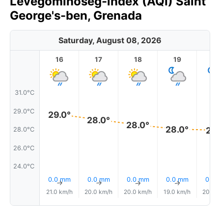
Levegőminőség-index (AQI) Saint
George's-ben, Grenada
Saturday, August 08, 2026
16
17
18
19
2
31.0°C
29.0°C
29.0°
28.0°
28.0°
28.0°
27.
28.0°C
26.0°C
24.0°C
0.0 mm
0.0 mm
0.0 mm
0.0 mm
0.0
↑
↑
↑
↑
21.0 km/h
20.0 km/h
20.0 km/h
19.0 km/h
20.0 