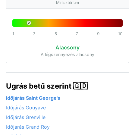
Minisztérium
2
1
3
5
7
9
10
Alacsony
A légszennyezés alacsony
Ugrás betű szerint 🇬🇩
Időjárás Saint George's
Időjárás Gouyave
Időjárás Grenville
Időjárás Grand Roy