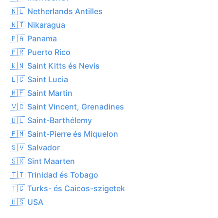
🇳🇱 Netherlands Antilles
🇳🇮 Nikaragua
🇵🇦 Panama
🇵🇷 Puerto Rico
🇰🇳 Saint Kitts és Nevis
🇱🇨 Saint Lucia
🇲🇫 Saint Martin
🇻🇨 Saint Vincent, Grenadines
🇧🇱 Saint-Barthélemy
🇵🇲 Saint-Pierre és Miquelon
🇸🇻 Salvador
🇸🇽 Sint Maarten
🇹🇹 Trinidad és Tobago
🇹🇨 Turks- és Caicos-szigetek
🇺🇸 USA