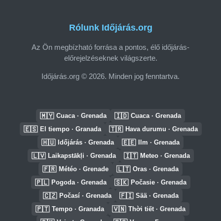
Rólunk Időjárás.org
Az Ön megbízható forrása a pontos, élő időjárás-
előrejelzéseknek világszerte.
Időjárás.org © 2026. Minden jog fenntartva.
🇲🇾
🇮🇩
Cuaca · Grenada
Cuaca · Grenada
🇪🇸
🇹🇷
El tiempo · Granada
Hava durumu · Grenada
🇭🇺
🇪🇪
Időjárás · Grenada
Ilm · Grenada
🇱🇻
🇮🇹
Laikapstākļi · Grenada
Meteo · Grenada
🇫🇷
🇱🇹
Météo · Grenade
Oras · Grenada
🇵🇱
🇸🇰
Pogoda · Grenada
Počasie · Grenada
🇨🇿
🇫🇮
Počasí · Grenada
Sää · Grenada
🇵🇹
🇻🇳
Tempo · Granada
Thời tiết · Grenada