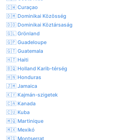
🇨🇼 Curaçao
🇩🇲 Dominikai Közösség
🇩🇴 Dominikai Köztársaság
🇬🇱 Grönland
🇬🇵 Guadeloupe
🇬🇹 Guatemala
🇭🇹 Haiti
🇧🇶 Holland Karib-térség
🇭🇳 Honduras
🇯🇲 Jamaica
🇰🇾 Kajmán-szigetek
🇨🇦 Kanada
🇨🇺 Kuba
🇲🇶 Martinique
🇲🇽 Mexikó
🇲🇸 Montserrat