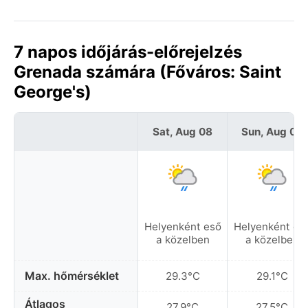
7 napos időjárás-előrejelzés
Grenada számára (Főváros: Saint
George's)
Sat, Aug 08
Sun, Aug 09
Helyenként eső
Helyenként es
a közelben
a közelben
Max. hőmérséklet
29.3°C
29.1°C
Átlagos
27.9°C
27.5°C