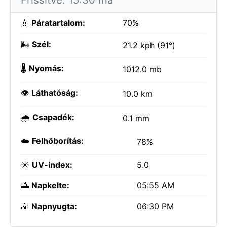
💧
Páratartalom:
70%
🌬️
Szél:
21.2 kph (91°)
🌡️
Nyomás:
1012.0 mb
👁️
Láthatóság:
10.0 km
🌧️
Csapadék:
0.1 mm
☁️
Felhőborítás:
78%
☀️
UV-index:
5.0
🌅
Napkelte:
05:55 AM
🌇
Napnyugta:
06:30 PM