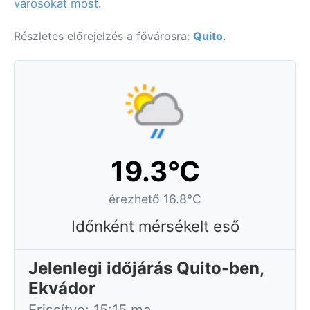
városokat most
.
Részletes előrejelzés a fővárosra:
Quito
.
19.3°C
érezhető 16.8°C
Időnként mérsékelt eső
Jelenlegi időjárás Quito-ben,
Ekvádor
Frissítve: 15:15 ma