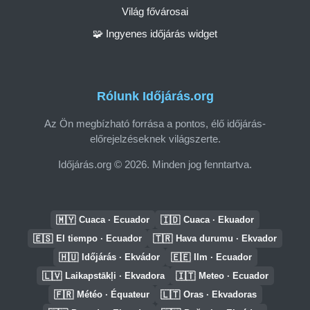
Világ fővárosai
🧩 Ingyenes időjárás widget
Rólunk Időjárás.org
Az Ön megbízható forrása a pontos, élő időjárás-
előrejelzéseknek világszerte.
Időjárás.org © 2026. Minden jog fenntartva.
🇲🇾
🇮🇩
Cuaca · Ecuador
Cuaca · Ekuador
🇪🇸
🇹🇷
El tiempo · Ecuador
Hava durumu · Ekvador
🇭🇺
🇪🇪
Időjárás · Ekvádor
Ilm · Ecuador
🇱🇻
🇮🇹
Laikapstākļi · Ekvadora
Meteo · Ecuador
🇫🇷
🇱🇹
Météo · Équateur
Oras · Ekvadoras