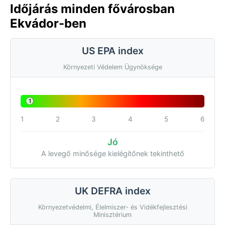
Időjárás minden fővárosban
Ekvádor-ben
US EPA index
Környezeti Védelem Ügynöksége
1
1
2
3
4
5
6
Jó
A levegő minősége kielégítőnek tekinthető
UK DEFRA index
Környezetvédelmi, Élelmiszer- és Vidékfejlesztési
Minisztérium