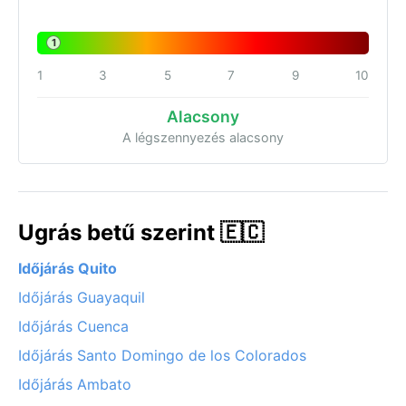
1
1
3
5
7
9
10
Alacsony
A légszennyezés alacsony
Ugrás betű szerint 🇪🇨
Időjárás Quito
Időjárás Guayaquil
Időjárás Cuenca
Időjárás Santo Domingo de los Colorados
Időjárás Ambato