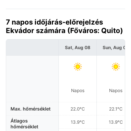
7 napos időjárás-előrejelzés
Ekvádor számára (Főváros: Quito)
Sat, Aug 08
Sun, Aug 09
Napos
Napos
Max. hőmérséklet
22.0°C
22.1°C
Átlagos
13.9°C
13.9°C
hőmérséklet