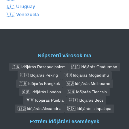
🇺🇾 Uruguay
🇻🇪 Venezuela
Népszerű városok ma
🇮🇳 Időjárás Rasapūdipalem
🇸🇩 Időjárás Omdurmán
🇨🇳 Időjárás Peking
🇸🇴 Időjárás Mogadishu
🇹🇭 Időjárás Bangkok
🇦🇺 Időjárás Melbourne
🇬🇧 Időjárás London
🇨🇳 Időjárás Tiencsin
🇲🇽 Időjárás Puebla
🇦🇹 Időjárás Bécs
🇪🇬 Időjárás Alexandria
🇲🇽 Időjárás Iztapalapa
Extrém időjárási események