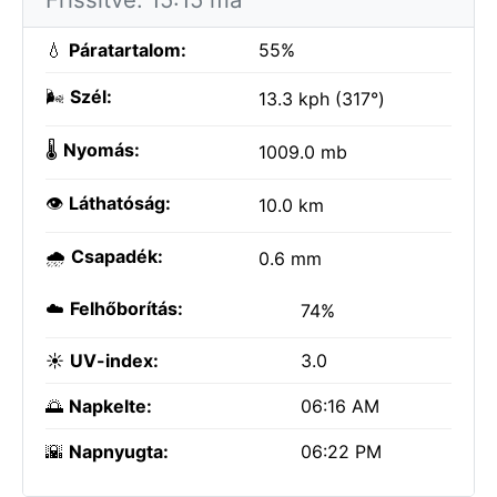
💧
Páratartalom:
55%
🌬️
Szél:
13.3 kph (317°)
🌡️
Nyomás:
1009.0 mb
👁️
Láthatóság:
10.0 km
🌧️
Csapadék:
0.6 mm
☁️
Felhőborítás:
74%
☀️
UV-index:
3.0
🌅
Napkelte:
06:16 AM
🌇
Napnyugta:
06:22 PM