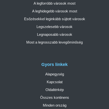
A legforróbb városok most
A leghidegebb városok most
Esőzésekkel leginkább sújtott városok
Legszelesebb városok
Legnaposabb városok
Most a legrosszabb levegőminőség
Gyors linkek
Alapegység
Kapcsolat
Oldaltérkép
Összes kontinens
Minden ország