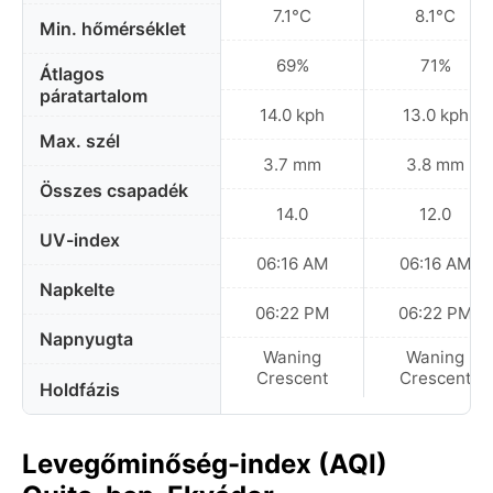
7.1°C
8.1°C
Min. hőmérséklet
69%
71%
Átlagos
páratartalom
14.0 kph
13.0 kph
Max. szél
3.7 mm
3.8 mm
Összes csapadék
14.0
12.0
UV-index
06:16 AM
06:16 AM
Napkelte
06:22 PM
06:22 PM
Napnyugta
Waning
Waning
Crescent
Crescent
Holdfázis
Levegőminőség-index (AQI)