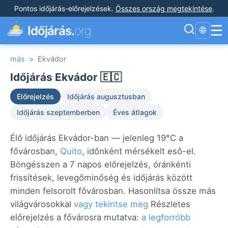
Pontos időjárás-előrejelzések
.
Összes ország megtekintése
.
☰
Időjárás.
org
🌐
más
>
Ekvádor
Időjárás Ekvádor 🇪🇨
Előrejelzés
Időjárás augusztusban
Időjárás szeptemberben
Éves átlagok
Élő időjárás Ekvádor-ban — jelenleg 19°C a
fővárosban,
Quito
, időnként mérsékelt eső-el.
Böngésszen a 7 napos előrejelzés, óránkénti
frissítések, levegőminőség és időjárás között
minden felsorolt fővárosban. Hasonlítsa össze más
világvárosokkal
vagy tekintse meg
Részletes
előrejelzés a fővárosra mutatva:
a legforróbb