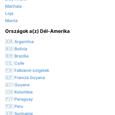
Machala
Loja
Manta
Országok a(z) Dél-Amerika
🇦🇷 Argentína
🇧🇴 Bolívia
🇧🇷 Brazília
🇨🇱 Csile
🇫🇰 Falkland-szigetek
🇬🇫 Francia Guyana
🇬🇾 Guyana
🇨🇴 Kolumbia
🇵🇾 Paraguay
🇵🇪 Peru
🇸🇷 Suriname