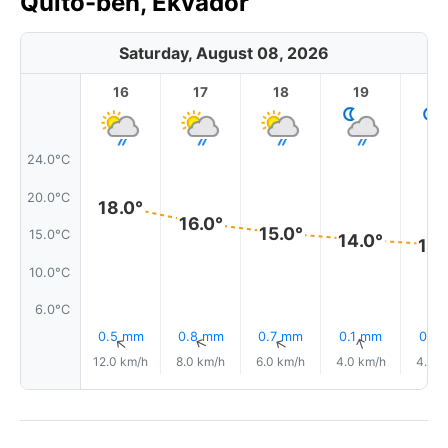
Quito-ben, Ekvádor
Saturday, August 08, 2026
16
17
18
19
2
24.0°C
20.0°C
18.0°
16.0°
15.0°
15.0°C
14.0°
14.
10.0°C
6.0°C
0.5 mm
0.8 mm
0.7 mm
0.1 mm
0.1 
↑
↑
↑
↑
12.0 km/h
8.0 km/h
6.0 km/h
4.0 km/h
4.0 k