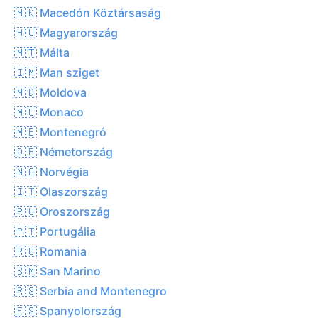
🇲🇰 Macedón Köztársaság
🇭🇺 Magyarország
🇲🇹 Málta
🇮🇲 Man sziget
🇲🇩 Moldova
🇲🇨 Monaco
🇲🇪 Montenegró
🇩🇪 Németország
🇳🇴 Norvégia
🇮🇹 Olaszország
🇷🇺 Oroszország
🇵🇹 Portugália
🇷🇴 Romania
🇸🇲 San Marino
🇷🇸 Serbia and Montenegro
🇪🇸 Spanyolország