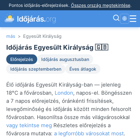
Pontos időjárás-előrejelzések
.
Összes ország megtekintése
.
☰
Időjárás.
org
🌐
más
>
Egyesült Királyság
Időjárás Egyesült Királyság 🇬🇧
Előrejelzés
Időjárás augusztusban
Időjárás szeptemberben
Éves átlagok
Élő időjárás Egyesült Királyság-ban — jelenleg
18°C a fővárosban,
London
, napos-el. Böngésszen
a 7 napos előrejelzés, óránkénti frissítések,
levegőminőség és időjárás között minden felsorolt
fővárosban. Hasonlítsa össze más világvárosokkal
vagy tekintse meg
Részletes előrejelzés a
fővárosra mutatva:
a legforróbb városokat most
.