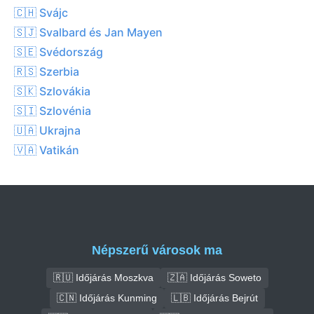
🇨🇭 Svájc
🇸🇯 Svalbard és Jan Mayen
🇸🇪 Svédország
🇷🇸 Szerbia
🇸🇰 Szlovákia
🇸🇮 Szlovénia
🇺🇦 Ukrajna
🇻🇦 Vatikán
Népszerű városok ma
🇷🇺 Időjárás Moszkva
🇿🇦 Időjárás Soweto
🇨🇳 Időjárás Kunming
🇱🇧 Időjárás Bejrút