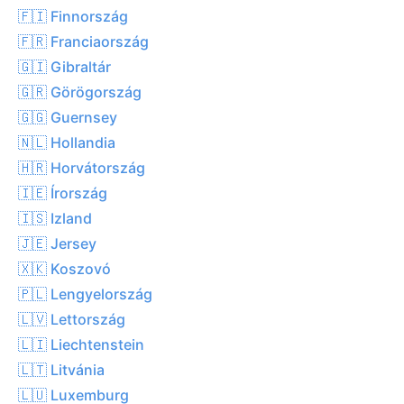
🇫🇮 Finnország
🇫🇷 Franciaország
🇬🇮 Gibraltár
🇬🇷 Görögország
🇬🇬 Guernsey
🇳🇱 Hollandia
🇭🇷 Horvátország
🇮🇪 Írország
🇮🇸 Izland
🇯🇪 Jersey
🇽🇰 Koszovó
🇵🇱 Lengyelország
🇱🇻 Lettország
🇱🇮 Liechtenstein
🇱🇹 Litvánia
🇱🇺 Luxemburg