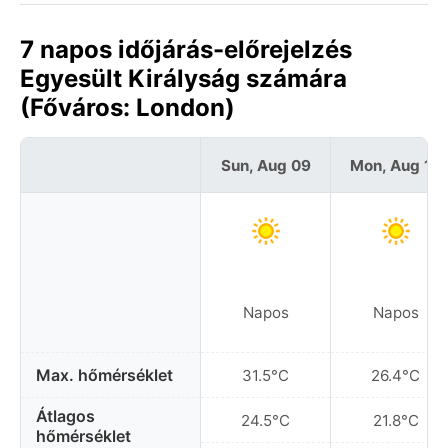
7 napos időjárás-előrejelzés
Egyesült Királyság számára
(Főváros: London)
Sun, Aug 09
Mon, Aug 10
Napos
Napos
Max. hőmérséklet
31.5°C
26.4°C
Átlagos
24.5°C
21.8°C
hőmérséklet