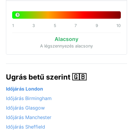
1
1
3
5
7
9
10
Alacsony
A légszennyezés alacsony
Ugrás betű szerint 🇬🇧
Időjárás London
Időjárás Birmingham
Időjárás Glasgow
Időjárás Manchester
Időjárás Sheffield