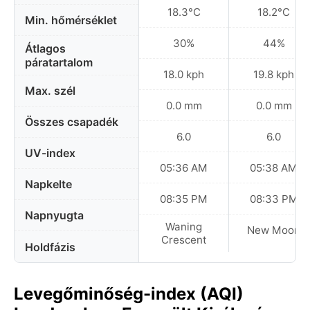
18.3°C
18.2°C
Min. hőmérséklet
30%
44%
Átlagos
páratartalom
18.0 kph
19.8 kph
Max. szél
0.0 mm
0.0 mm
Összes csapadék
6.0
6.0
UV-index
05:36 AM
05:38 AM
Napkelte
08:35 PM
08:33 PM
Napnyugta
Waning
New Moon
Crescent
Holdfázis
Levegőminőség-index (AQI)