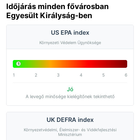
Időjárás minden fővárosban
Egyesült Királyság-ben
US EPA index
Környezeti Védelem Ügynöksége
1
1
2
3
4
5
6
Jó
A levegő minősége kielégítőnek tekinthető
UK DEFRA index
Környezetvédelmi, Élelmiszer- és Vidékfejlesztési
Minisztérium