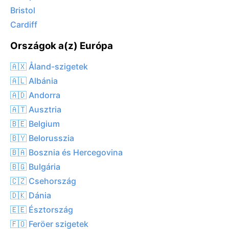
Bristol
Cardiff
Országok a(z) Európa
🇦🇽 Åland-szigetek
🇦🇱 Albánia
🇦🇩 Andorra
🇦🇹 Ausztria
🇧🇪 Belgium
🇧🇾 Belorusszia
🇧🇦 Bosznia és Hercegovina
🇧🇬 Bulgária
🇨🇿 Csehország
🇩🇰 Dánia
🇪🇪 Észtország
🇫🇴 Feröer szigetek