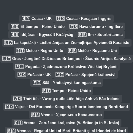
🇲🇾
🇮🇩
Cuaca · UK
Cuaca · Kerajaan Inggris
🇪🇸
🇹🇷
El tiempo · Reino Unido
Hava durumu · İngiltere
🇭🇺
🇪🇪
Időjárás · Egyesült Királyság
Ilm · Suurbritannia
🇱🇻
Laikapstākļi · Lielbritānijas un Ziemeļīrijas Apvienotā Karaliste
🇮🇹
🇫🇷
Meteo · Regno Unito
Météo · Royaume-Uni
🇱🇹
Oras · Jungtinė Didžiosios Britanijos ir Šiaurės Airijos Karalystė
🇵🇱
Pogoda · Zjednoczone Królestwo Wielkiej Brytanii
🇸🇰
🇨🇿
Počasie · UK
Počasí · Spojené království
🇫🇮
Sää · Yhdistynyt kuningaskunta
🇵🇹
Tempo · Reino Unido
🇻🇳
Thời tiết · Vương quốc Liên hiệp Anh và Bắc Ireland
🇩🇰
Vejret · Det Forenede Kongerige Storbritannien og Nordirland
🇷🇸
Vreme · Уједињено Краљевство
🇸🇮
Vreme · Združeno kraljestvo (V. Britanija in S. Irska)
🇷🇴
Vremea · Regatul Unit al Marii Britanii și al Irlandei de Nord