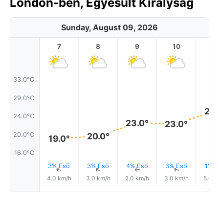
London-ben, Egyesült Királyság
Sunday, August 09, 2026
7
8
9
10
11
33.0°C
29.0°C
26.
24.0°C
23.0°
23.0°
20.0°C
20.0°
19.0°
16.0°C
3% Eső
3% Eső
4% Eső
3% Eső
1% E
↑
↑
↑
↑
4.0 km/h
3.0 km/h
2.0 km/h
3.0 km/h
5.0 k