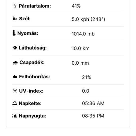
💧
Páratartalom:
41%
🌬️
Szél:
5.0 kph (248°)
🌡️
Nyomás:
1014.0 mb
👁️
Láthatóság:
10.0 km
🌧️
Csapadék:
0.0 mm
☁️
Felhőborítás:
21%
☀️
UV-index:
0.0
🌅
Napkelte:
05:36 AM
🌇
Napnyugta:
08:35 PM