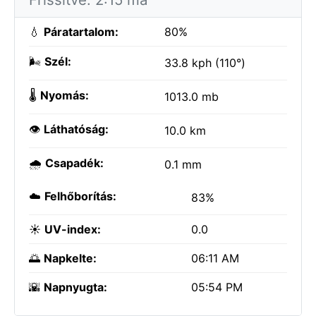
💧
Páratartalom:
80%
🌬️
Szél:
33.8 kph (110°)
🌡️
Nyomás:
1013.0 mb
👁️
Láthatóság:
10.0 km
🌧️
Csapadék:
0.1 mm
☁️
Felhőborítás:
83%
☀️
UV-index:
0.0
🌅
Napkelte:
06:11 AM
🌇
Napnyugta:
05:54 PM