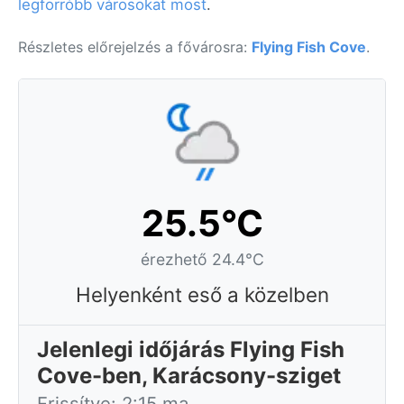
legforróbb városokat most
.
Részletes előrejelzés a fővárosra:
Flying Fish Cove
.
25.5°C
érezhető 24.4°C
Helyenként eső a közelben
Jelenlegi időjárás Flying Fish
Cove-ben, Karácsony-sziget
Frissítve: 2:15 ma