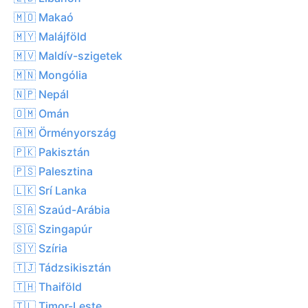
🇲🇴 Makaó
🇲🇾 Malájföld
🇲🇻 Maldív-szigetek
🇲🇳 Mongólia
🇳🇵 Nepál
🇴🇲 Omán
🇦🇲 Örményország
🇵🇰 Pakisztán
🇵🇸 Palesztina
🇱🇰 Srí Lanka
🇸🇦 Szaúd-Arábia
🇸🇬 Szingapúr
🇸🇾 Szíria
🇹🇯 Tádzsikisztán
🇹🇭 Thaiföld
🇹🇱 Timor-Leste