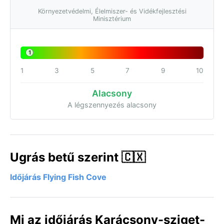
Környezetvédelmi, Élelmiszer- és Vidékfejlesztési
Minisztérium
1
1
3
5
7
9
10
Alacsony
A légszennyezés alacsony
Ugrás betű szerint 🇨🇽
Időjárás Flying Fish Cove
Mi az időjárás Karácsony-sziget-