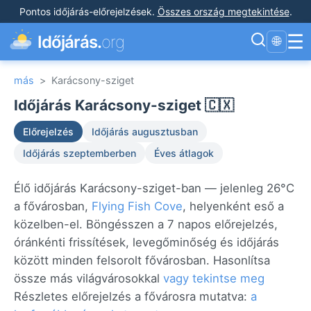
Pontos időjárás-előrejelzések
.
Összes ország megtekintése
.
☰
Időjárás.
org
🌐
más
>
Karácsony-sziget
Időjárás Karácsony-sziget 🇨🇽
Előrejelzés
Időjárás augusztusban
Időjárás szeptemberben
Éves átlagok
Élő időjárás Karácsony-sziget-ban — jelenleg 26°C
a fővárosban,
Flying Fish Cove
, helyenként eső a
közelben-el. Böngésszen a 7 napos előrejelzés,
óránkénti frissítések, levegőminőség és időjárás
között minden felsorolt fővárosban. Hasonlítsa
össze más világvárosokkal
vagy tekintse meg
Részletes előrejelzés a fővárosra mutatva:
a