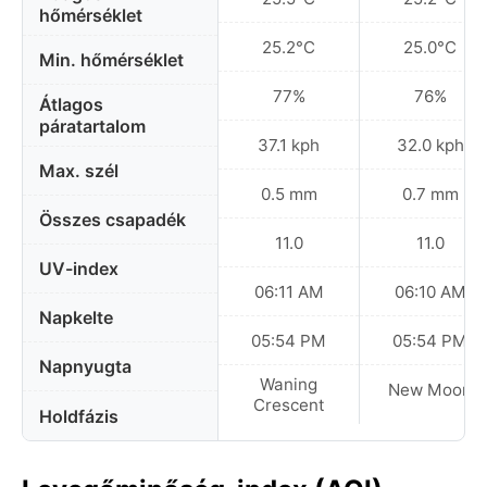
hőmérséklet
25.2°C
25.0°C
Min. hőmérséklet
77%
76%
Átlagos
páratartalom
37.1 kph
32.0 kph
Max. szél
0.5 mm
0.7 mm
Összes csapadék
11.0
11.0
UV-index
06:11 AM
06:10 AM
Napkelte
05:54 PM
05:54 PM
Napnyugta
Waning
New Moon
Crescent
Holdfázis