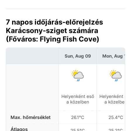
7 napos időjárás-előrejelzés
Karácsony-sziget számára
(Főváros: Flying Fish Cove)
Sun, Aug 09
Mon, Aug 10
Helyenként eső
Helyenként es
a közelben
a közelben
Max. hőmérséklet
26.1°C
25.4°C
Átlagos
25.5°C
25.2°C