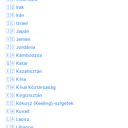
🇮🇶 Irak
🇮🇷 Irán
🇮🇱 Izrael
🇯🇵 Japán
🇾🇪 Jemen
🇯🇴 Jordánia
🇰🇭 Kambodzsa
🇶🇦 Katar
🇰🇿 Kazahsztán
🇨🇳 Kína
🇹🇼 Kínai Köztársaság
🇰🇬 Kirgizisztán
🇨🇨 Kókusz (Keeling)-szigetek
🇰🇼 Kuvait
🇱🇦 Laosz
🇱🇧 Libanon