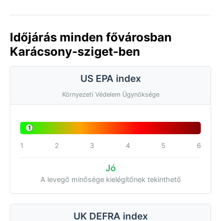
Időjárás minden fővárosban
Karácsony-sziget-ben
US EPA index
Környezeti Védelem Ügynöksége
1
1
2
3
4
5
6
Jó
A levegő minősége kielégítőnek tekinthető
UK DEFRA index