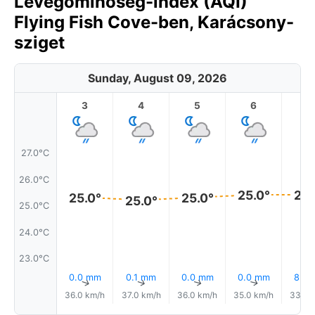
Levegőminőség-index (AQI)
Flying Fish Cove-ben, Karácsony-
sziget
Sunday, August 09, 2026
3
4
5
6
7
27.0°C
26.0°C
25.0°
25.
25.0°
25.0°
25.0°
25.0°C
24.0°C
23.0°C
0.0 mm
0.1 mm
0.0 mm
0.0 mm
8% E
↑
↑
↑
↑
36.0 km/h
37.0 km/h
36.0 km/h
35.0 km/h
33.0 