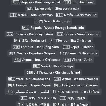
🇭🇺
🇪🇪
Időjárás · Karácsony-sziget
Ilm · Jõulusaar
🇱🇻
Laikapstākļi · Ziemsvētku sala
🇮🇹
🇫🇷
Meteo · Isola Christmas
Météo · Christmas, île
🇱🇹
Oras · Kalėdų sala
🇵🇱
Pogoda · Wyspa Bożego Narodzenia
🇸🇰
🇨🇿
Počasie · Vianočný ostrov
Počasí · Vánoční ostrov
🇫🇮
🇵🇹
Sää · Joulusaari
Tempo · Ilha Christmas
🇻🇳
🇩🇰
Thời tiết · Đảo Giáng Sinh
Vejret · Juleøen
🇷🇸
🇸🇮
Vreme · Божићно Острво
Vreme · Božični otok
🇷🇴
🇸🇪
Vremea · Insula Christmas
Vädret · Julön
🇳🇴
Været · Christmasøya
🇬🇧🇺🇸
Weather · Christmas Island
🇳🇱
🇩🇪
Weer · Christmaseiland
Wetter · Weihnachtsinsel
🇺🇦
🇷🇺
Погода · Острів Різдва
Погода · о-в Рождества
🇸🇦
🇹🇭
الطقس · جزيرة كريسماس
สภาพอากาศ · เกาะคริสต์มาส
🇯🇵
🇭🇰
天気 · クリスマス島
天氣 · 聖誕島
🇹🇼
🇰🇷
天氣預報 · 聖誕島
날씨 · 크리스마스섬