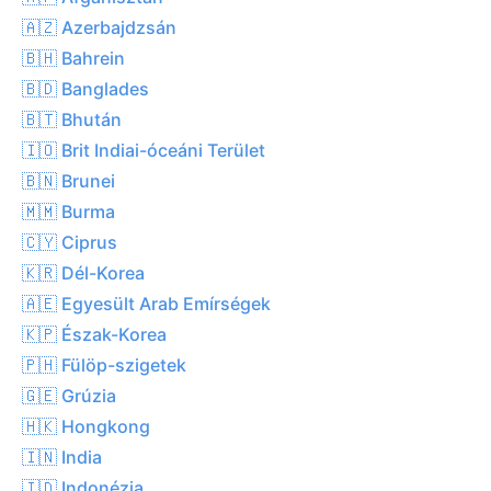
🇦🇿 Azerbajdzsán
🇧🇭 Bahrein
🇧🇩 Banglades
🇧🇹 Bhután
🇮🇴 Brit Indiai-óceáni Terület
🇧🇳 Brunei
🇲🇲 Burma
🇨🇾 Ciprus
🇰🇷 Dél-Korea
🇦🇪 Egyesült Arab Emírségek
🇰🇵 Észak-Korea
🇵🇭 Fülöp-szigetek
🇬🇪 Grúzia
🇭🇰 Hongkong
🇮🇳 India
🇮🇩 Indonézia