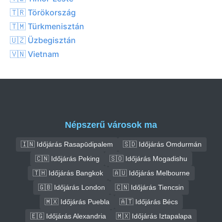
🇹🇷 Törökország
🇹🇲 Türkmenisztán
🇺🇿 Üzbegisztán
🇻🇳 Vietnam
Népszerű városok ma
🇮🇳 Időjárás Rasapūdipalem
🇸🇩 Időjárás Omdurmán
🇨🇳 Időjárás Peking
🇸🇴 Időjárás Mogadishu
🇹🇭 Időjárás Bangkok
🇦🇺 Időjárás Melbourne
🇬🇧 Időjárás London
🇨🇳 Időjárás Tiencsin
🇲🇽 Időjárás Puebla
🇦🇹 Időjárás Bécs
🇪🇬 Időjárás Alexandria
🇲🇽 Időjárás Iztapalapa