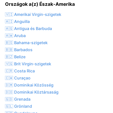
Országok a(z) Észak-Amerika
🇻🇮 Amerikai Virgin-szigetek
🇦🇮 Anguilla
🇦🇬 Antigua és Barbuda
🇦🇼 Aruba
🇧🇸 Bahama-szigetek
🇧🇧 Barbados
🇧🇿 Belize
🇻🇬 Brit Virgin-szigetek
🇨🇷 Costa Rica
🇨🇼 Curaçao
🇩🇲 Dominikai Közösség
🇩🇴 Dominikai Köztársaság
🇬🇩 Grenada
🇬🇱 Grönland