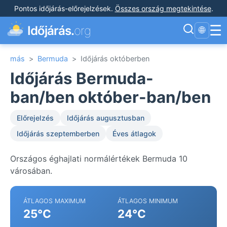
Pontos időjárás-előrejelzések
.
Összes ország megtekintése
.
☰
Időjárás.
org
🌐
más
>
Bermuda
>
Időjárás októberben
Időjárás Bermuda-
ban/ben október-ban/ben
Előrejelzés
Időjárás augusztusban
Időjárás szeptemberben
Éves átlagok
Országos éghajlati normálértékek Bermuda 10
városában.
ÁTLAGOS MAXIMUM
ÁTLAGOS MINIMUM
25°C
24°C