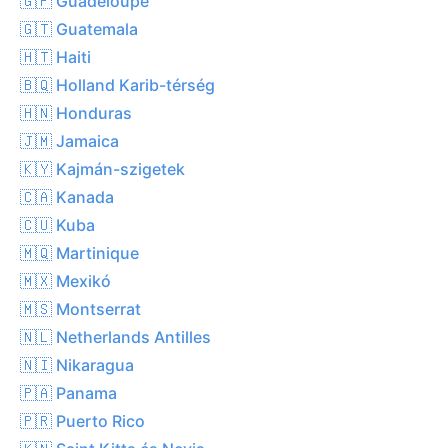
🇬🇵 Guadeloupe
🇬🇹 Guatemala
🇭🇹 Haiti
🇧🇶 Holland Karib-térség
🇭🇳 Honduras
🇯🇲 Jamaica
🇰🇾 Kajmán-szigetek
🇨🇦 Kanada
🇨🇺 Kuba
🇲🇶 Martinique
🇲🇽 Mexikó
🇲🇸 Montserrat
🇳🇱 Netherlands Antilles
🇳🇮 Nikaragua
🇵🇦 Panama
🇵🇷 Puerto Rico