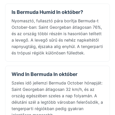
Is Bermuda Humid In október?
Nyomasztó, fullasztó pára borítja Bermuda-t
October-ban: Saint Georgeban átlagosan 76%,
és az ország többi részén is hasonlóan telített
a levegő. A levegő sűrű és nehéz napkeltétől
napnyugtáig, éjszaka alig enyhül. A tengerparti
és trópusi régiók különösen fülledtek.
Wind In Bermuda In október
Szeles idő jellemzi Bermuda October hónapját:
Saint Georgeban átlagosan 32 km/h, és az
ország egészében szeles a nap folyamán. A
délutáni szél a legtöbb városban felerősödik, a
tengerparti régiókban pedig gyakran
jelentősen magasabb.