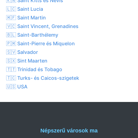
🇰🇳 Saint Kitts és Nevis
🇱🇨 Saint Lucia
🇲🇫 Saint Martin
🇻🇨 Saint Vincent, Grenadines
🇧🇱 Saint-Barthélemy
🇵🇲 Saint-Pierre és Miquelon
🇸🇻 Salvador
🇸🇽 Sint Maarten
🇹🇹 Trinidad és Tobago
🇹🇨 Turks- és Caicos-szigetek
🇺🇸 USA
Népszerű városok ma