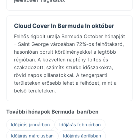
Cloud Cover In Bermuda In október
Felhős égbolt uralja Bermuda October hónapját
– Saint George városában 72%-os felhőtakaró,
hasonlóan borult körülményekkel a legtöbb
régióban. A közvetlen napfény foltos és
szakadozott; számíts szürke időszakokra,
rövid napos pillanatokkal. A tengerparti
területeken erősebb lehet a felhőzet, mint a
belső területeken.
További hónapok Bermuda-ban/ben
Időjárás januárban
Időjárás februárban
Időjárás márciusban
Időjárás áprilisban