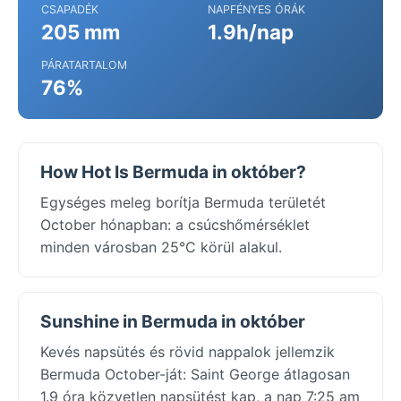
CSAPADÉK
NAPFÉNYES ÓRÁK
205 mm
1.9h/nap
PÁRATARTALOM
76%
How Hot Is Bermuda in október?
Egységes meleg borítja Bermuda területét
October hónapban: a csúcshőmérséklet
minden városban 25°C körül alakul.
Sunshine in Bermuda in október
Kevés napsütés és rövid nappalok jellemzik
Bermuda October-ját: Saint George átlagosan
1.9 óra közvetlen napsütést kap, a nap 7:25 am