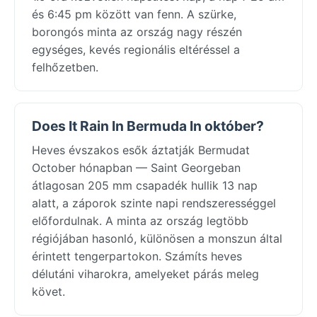
és 6:45 pm között van fenn. A szürke,
borongós minta az ország nagy részén
egységes, kevés regionális eltéréssel a
felhőzetben.
Does It Rain In Bermuda In október?
Heves évszakos esők áztatják Bermudat
October hónapban — Saint Georgeban
átlagosan 205 mm csapadék hullik 13 nap
alatt, a záporok szinte napi rendszerességgel
előfordulnak. A minta az ország legtöbb
régiójában hasonló, különösen a monszun által
érintett tengerpartokon. Számíts heves
délutáni viharokra, amelyeket párás meleg
követ.