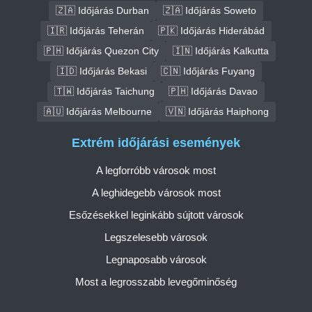
🇿🇦 Időjárás Durban
🇿🇦 Időjárás Soweto
🇮🇷 Időjárás Teherán
🇵🇰 Időjárás Hiderábád
🇵🇭 Időjárás Quezon City
🇮🇳 Időjárás Kalkutta
🇮🇩 Időjárás Bekasi
🇨🇳 Időjárás Fuyang
🇹🇼 Időjárás Taichung
🇵🇭 Időjárás Davao
🇦🇺 Időjárás Melbourne
🇻🇳 Időjárás Haiphong
Extrém időjárási események
A legforróbb városok most
A leghidegebb városok most
Esőzésekkel leginkább sújtott városok
Legszelesebb városok
Legnaposabb városok
Most a legrosszabb levegőminőség