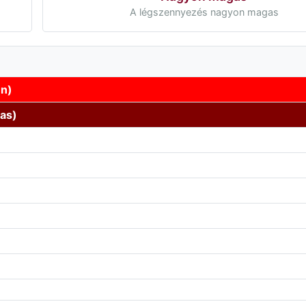
A légszennyezés nagyon magas
en)
as)