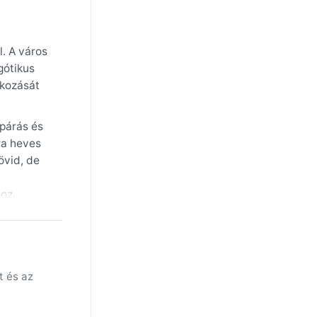
l. A város
gótikus
lkozását
 párás és
ra heves
övid, de
oz.
a
űrű szmog
 február-
et hoznak
t és az