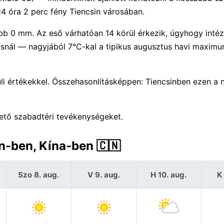
4 óra 2 perc fény Tiencsin városában.
bb 0 mm. Az eső várhatóan 14 körül érkezik, úgyhogy intéz
osnál — nagyjából 7°C-kal a tipikus augusztus havi maxim
i értékekkel. Összehasonlításképpen: Tiencsinben ezen a 
tető szabadtéri tevékenységeket.
in-ben, Kína-ben 🇨🇳
Szo 8. aug.
V 9. aug.
H 10. aug.
K 