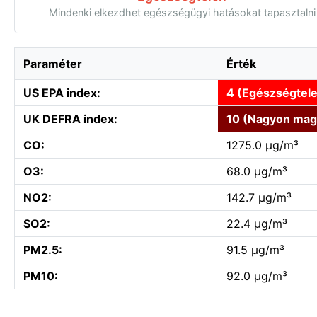
Mindenki elkezdhet egészségügyi hatásokat tapasztalni
Paraméter
Érték
US EPA index:
4 (Egészségtel
UK DEFRA index:
10 (Nagyon mag
CO:
1275.0 µg/m³
O3:
68.0 µg/m³
NO2:
142.7 µg/m³
SO2:
22.4 µg/m³
PM2.5:
91.5 µg/m³
PM10:
92.0 µg/m³