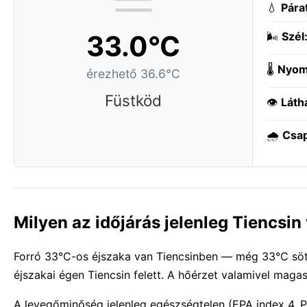
💧
Pára
33.0°C
🌬️
Szél
🌡️
Nyom
érezhető 36.6°C
Füstköd
👁️
Láth
🌧️
Csa
Milyen az időjárás jelenleg Tiencsi
Forró 33°C-os éjszaka van Tiencsinben — még 33°C sötét
éjszakai égen Tiencsin felett. A hőérzet valamivel maga
A levegőminőség jelenleg egészségtelen (EPA index 4, 