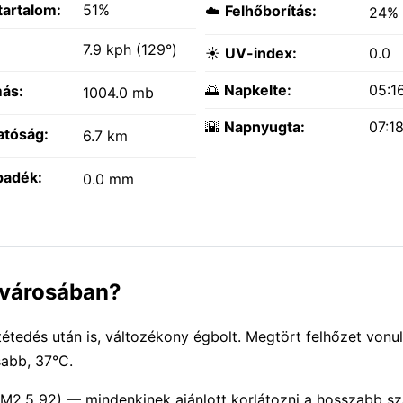
tartalom:
51%
☁️
Felhőborítás:
24%
:
7.9 kph (129°)
☀️
UV-index:
0.0
🌅
Napkelte:
05:1
ás:
1004.0 mb
🌇
Napnyugta:
07:1
atóság:
6.7 km
padék:
0.0 mm
n városában?
edés után is, változékony égbolt. Megtört felhőzet vonul
sabb, 37°C.
PM2.5 92) — mindenkinek ajánlott korlátozni a hosszabb sz