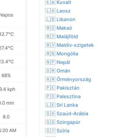
🇰🇼 Kuvait
🇱🇦 Laosz
Helyenként eső
Napos
a közelben
🇱🇧 Libanon
🇲🇴 Makaó
32.7°C
25.5°C
🇲🇾 Malájföld
🇲🇻 Maldív-szigetek
27.4°C
24.1°C
🇲🇳 Mongólia
23.4°C
22.1°C
🇳🇵 Nepál
🇴🇲 Omán
68%
71%
🇦🇲 Örményország
🇵🇰 Pakisztán
9.4 kph
27.0 kph
🇵🇸 Palesztina
0.0 mm
1.3 mm
🇱🇰 Srí Lanka
🇸🇦 Szaúd-Arábia
8.0
7.0
🇸🇬 Szingapúr
5:20 AM
05:21 AM
🇸🇾 Szíria