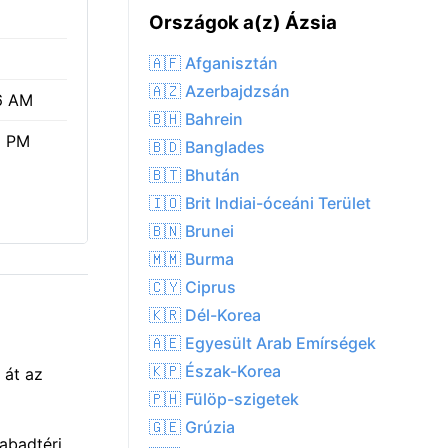
Országok a(z) Ázsia
🇦🇫 Afganisztán
🇦🇿 Azerbajdzsán
6 AM
🇧🇭 Bahrein
8 PM
🇧🇩 Banglades
🇧🇹 Bhután
🇮🇴 Brit Indiai-óceáni Terület
🇧🇳 Brunei
🇲🇲 Burma
🇨🇾 Ciprus
🇰🇷 Dél-Korea
🇦🇪 Egyesült Arab Emírségek
🇰🇵 Észak-Korea
 át az
🇵🇭 Fülöp-szigetek
🇬🇪 Grúzia
abadtéri