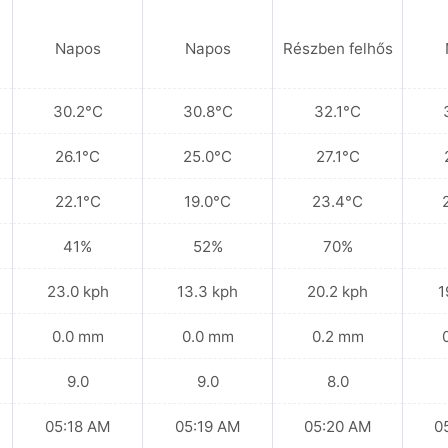
Napos
Napos
Részben felhős
30.2°C
30.8°C
32.1°C
26.1°C
25.0°C
27.1°C
22.1°C
19.0°C
23.4°C
41%
52%
70%
23.0 kph
13.3 kph
20.2 kph
1
0.0 mm
0.0 mm
0.2 mm
9.0
9.0
8.0
05:18 AM
05:19 AM
05:20 AM
0