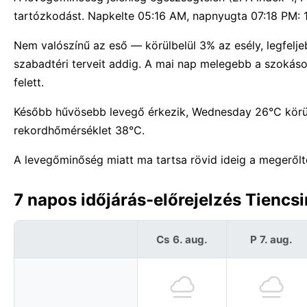
tartózkodást. Napkelte 05:16 AM, napnyugta 07:18 PM: 1
Nem valószínű az eső — körülbelül 3% az esély, legfelje
szabadtéri terveit addig. A mai nap melegebb a szokás
felett.
Később hűvösebb levegő érkezik, Wednesday 26°C körül
rekordhőmérséklet 38°C.
A levegőminőség miatt ma tartsa rövid ideig a megeről
7 napos időjárás-előrejelzés Tiencs
Cs 6. aug.
P 7. aug.