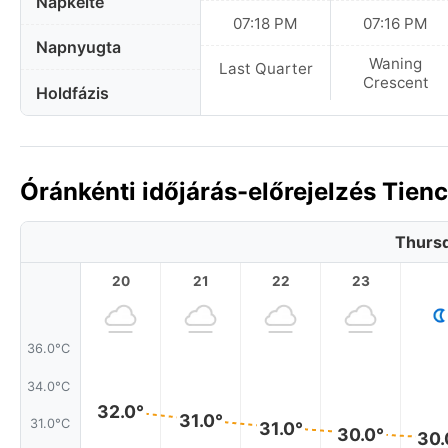
Napkelte
07:18 PM
07:16 PM
Napnyugta
Waning
Last Quarter
Crescent
Holdfázis
Óránkénti időjárás-előrejelzés Tien
Thursd
20
21
22
23
36.0°C
34.0°C
32.0°
31.0°
31.0°C
31.0°
30.0°
30.