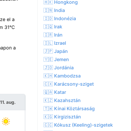
🇭🇰 Hongkong
🇮🇳 India
🇮🇩 Indonézia
ze el a
🇮🇶 Irak
um 31°C
🇮🇷 Irán
🇮🇱 Izrael
napon a
🇯🇵 Japán
🇾🇪 Jemen
🇯🇴 Jordánia
🇰🇭 Kambodzsa
🇨🇽 Karácsony-sziget
🇶🇦 Katar
🇰🇿 Kazahsztán
11. aug.
Sze 12. aug.
🇹🇼 Kínai Köztársaság
🇰🇬 Kirgizisztán
🇨🇨 Kókusz (Keeling)-szigetek