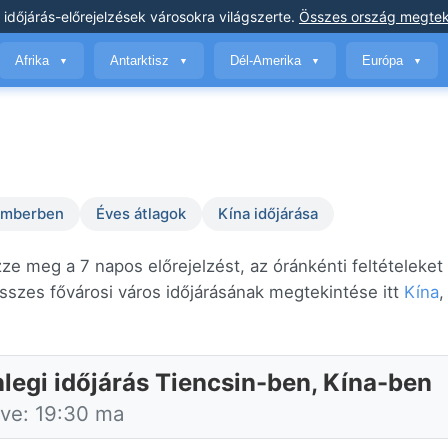
 időjárás-előrejelzések
városokra világszerte
.
Összes ország megtek
Afrika
Antarktisz
Dél-Amerika
Európa
▼
▼
▼
▼
temberben
Éves átlagok
Kína időjárása
ze meg a 7 napos előrejelzést, az óránkénti feltételeket
szes fővárosi város időjárásának megtekintése itt
Kína
,
nlegi időjárás Tiencsin-ben, Kína-ben
tve: 19:30 ma