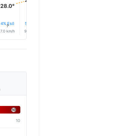
28.0°
4% Eső
5% Eső
6% Eső
4% Eső
0.2 mm
3% Eső
↑
↑
↑
↑
↑
↑
7.0 km/h
9.0 km/h
13.0 km/h
17.0 km/h
19.0 km/h
19.0 km/
s
10
10