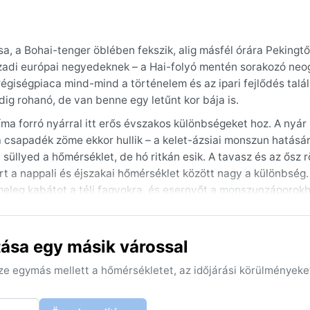
a, a Bohai-tenger öblében fekszik, alig másfél órára Pekingtő
ázadi európai negyedeknek – a Hai-folyó mentén sorakozó neo
régiségpiaca mind-mind a történelem és az ipari fejlődés talá
edig rohanó, de van benne egy letűnt kor bája is.
líma forró nyárral itt erős évszakos különbségeket hoz. A nyár
a csapadék zöme ekkor hullik – a kelet-ázsiai monszun hatásá
 süllyed a hőmérséklet, de hó ritkán esik. A tavasz és az ősz r
t a nappali és éjszakai hőmérséklet között nagy a különbség.
eleg kabátot a téli fagyokra, és esernyőt a monszunzáporokh
is-május és szeptember-október: ilyenkor kevés a csapadék, 
 gyakoriak a villámárvizek, emellett a városban időnként s
tása egy másik várossal
arok („sárga por”) is előfordulhatnak, bár ezek inkább a száraz
nt, de a trópusi ciklonok maradványai időnként heves esőzések
sze egymás mellett a hőmérsékletet, az időjárási körülményeke
zi napok a legideálisabbak a város felfedezésére.