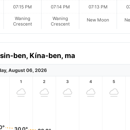
07:15 PM
07:14 PM
07:13 PM
0
Waning
Waning
New Moon
N
Crescent
Crescent
csin-ben, Kína-ben, ma
ay, August 06, 2026
1
2
3
4
5
0°
30.0°