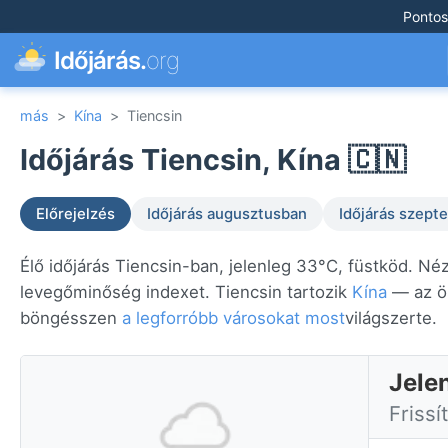
Pontos
Időjárás.
org
más
>
Kína
>
Tiencsin
Időjárás Tiencsin, Kína 🇨🇳
Előrejelzés
Időjárás augusztusban
Időjárás szep
Élő időjárás Tiencsin-ban, jelenleg 33°C, füstköd. Néz
levegőminőség indexet. Tiencsin tartozik
Kína
— az ös
böngésszen
a legforróbb városokat most
világszerte.
Jele
Frissí