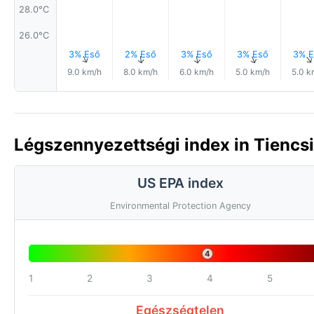
28.0°C
26.0°C
3% Eső
2% Eső
3% Eső
3% Eső
3% E
↑
↑
↑
↑
9.0 km/h
8.0 km/h
6.0 km/h
5.0 km/h
5.0 k
Légszennyezettségi index in Tiencsi
US EPA index
Environmental Protection Agency
4
1
2
3
4
5
Egészségtelen