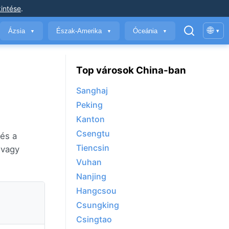
intése
.
🌐
Ázsia
Észak-Amerika
Óceánia
▾
▼
▼
▼
Top városok China-ban
Sanghaj
Peking
Kanton
Csengtu
 és a
Tiencsin
 vagy
Vuhan
Nanjing
Hangcsou
Csungking
Csingtao