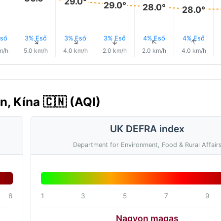
29.0°
29.0°
28.0°
28.0°
ső
3% Eső
3% Eső
3% Eső
4% Eső
4% Eső
↑
↑
↑
↑
↑
↑
m/h
5.0 km/h
4.0 km/h
2.0 km/h
2.0 km/h
4.0 km/h
n, Kína 🇨🇳 (AQI)
UK DEFRA index
Department for Environment, Food & Rural Affair
6
1
3
5
7
9
Nagyon magas