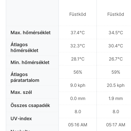
Füstköd
Füstköd
Max. hőmérséklet
37.4°C
34.5°C
Átlagos
32.3°C
30.4°C
hőmérséklet
28.1°C
26.7°C
Min. hőmérséklet
56%
59%
Átlagos
páratartalom
9.0 kph
20.5 kph
Max. szél
0.0 mm
1.9 mm
Összes csapadék
8.0
8.0
UV-index
05:16 AM
05:17 AM