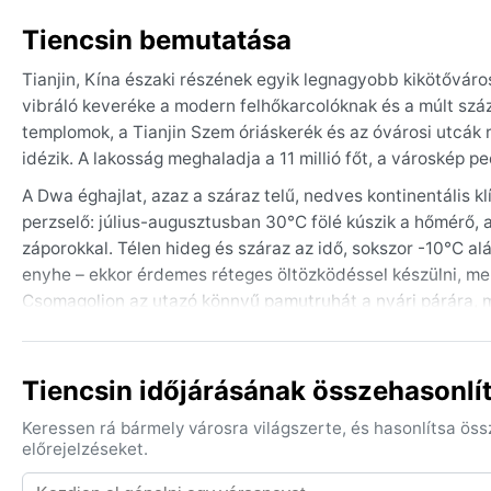
Tiencsin bemutatása
Tianjin, Kína északi részének egyik legnagyobb kikötőváros
vibráló keveréke a modern felhőkarcolóknak és a múlt sz
templomok, a Tianjin Szem óriáskerék és az óvárosi utcák 
idézik. A lakosság meghaladja a 11 millió főt, a városkép p
A Dwa éghajlat, azaz a száraz telű, nedves kontinentális k
perzselő: július-augusztusban 30°C fölé kúszik a hőmérő, 
záporokkal. Télen hideg és száraz az idő, sokszor -10°C alá
enyhe – ekkor érdemes réteges öltözködéssel készülni, mer
Csomagoljon az utazó könnyű pamutruhát a nyári párára, m
Az időjárás szempontjából a legkellemesebb hónapok ápril
hőmérséklet 15-25°C között mozog. Nyáron a monszun miatt
Tiencsin időjárásának összehasonlí
is lerontja a látást. Télen a Góbi-sivatagból érkező porvih
márciusi időszakra jellemzők. Tájfunok nem érik el Tianji
Keressen rá bármely városra világszerte, és hasonlítsa ös
augusztus környékén. Összességében a tiszta, kellemes ős
előrejelzéseket.