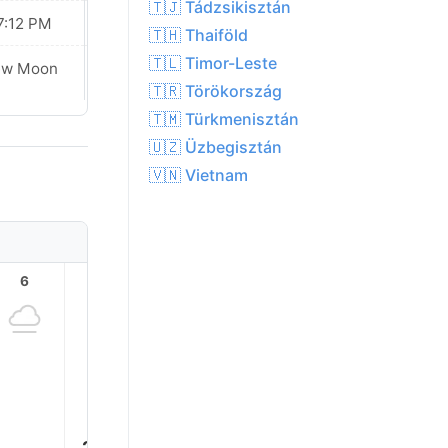
🇹🇯 Tádzsikisztán
7:12 PM
07:10 PM
🇹🇭 Thaiföld
🇹🇱 Timor-Leste
ew Moon
New Moon
🇹🇷 Törökország
🇹🇲 Türkmenisztán
🇺🇿 Üzbegisztán
🇻🇳 Vietnam
6
7
8
9
10
11
34.0
33.0°
32.0°
31.0°
29.0°