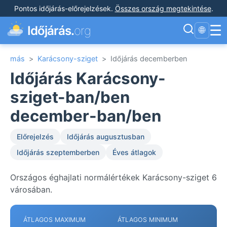
Pontos időjárás-előrejelzések
.
Összes ország megtekintése
.
☰
Időjárás.
org
🌐
más
>
Karácsony-sziget
>
Időjárás decemberben
Időjárás Karácsony-
sziget-ban/ben
december-ban/ben
Előrejelzés
Időjárás augusztusban
Időjárás szeptemberben
Éves átlagok
Országos éghajlati normálértékek Karácsony-sziget 6
városában.
ÁTLAGOS MAXIMUM
ÁTLAGOS MINIMUM