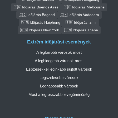
🇦🇷 Időjárás Buenos Aires
🇦🇺 Időjárás Melbourne
🇮🇶 Időjárás Bagdad
🇮🇳 Időjárás Vadodara
🇻🇳 Időjárás Haiphong
🇹🇷 Időjárás İzmir
🇺🇸 Időjárás New York
🇮🇳 Időjárás Thāne
Extrém időjárási események
A legforróbb városok most
A leghidegebb városok most
Esőzésekkel leginkább sújtott városok
Legszelesebb városok
Legnaposabb városok
Most a legrosszabb levegőminőség