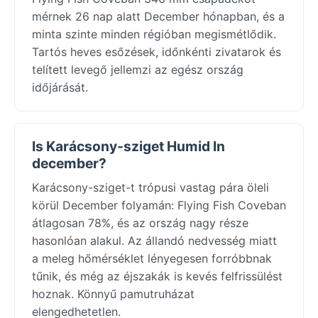
mérnek 26 nap alatt December hónapban, és a
minta szinte minden régióban megismétlődik.
Tartós heves esőzések, időnkénti zivatarok és
telített levegő jellemzi az egész ország
időjárását.
Is Karácsony-sziget Humid In
december?
Karácsony-sziget-t trópusi vastag pára öleli
körül December folyamán: Flying Fish Coveban
átlagosan 78%, és az ország nagy része
hasonlóan alakul. Az állandó nedvesség miatt
a meleg hőmérséklet lényegesen forróbbnak
tűnik, és még az éjszakák is kevés felfrissülést
hoznak. Könnyű pamutruházat
elengedhetetlen.