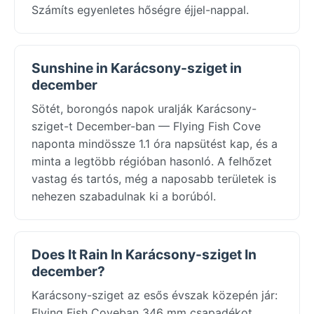
Számíts egyenletes hőségre éjjel-nappal.
Sunshine in Karácsony-sziget in
december
Sötét, borongós napok uralják Karácsony-
sziget-t December-ban — Flying Fish Cove
naponta mindössze 1.1 óra napsütést kap, és a
minta a legtöbb régióban hasonló. A felhőzet
vastag és tartós, még a naposabb területek is
nehezen szabadulnak ki a borúból.
Does It Rain In Karácsony-sziget In
december?
Karácsony-sziget az esős évszak közepén jár:
Flying Fish Coveban 346 mm csapadékot