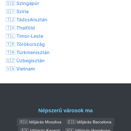
🇸🇬 Szingapúr
🇸🇾 Szíria
🇹🇯 Tádzsikisztán
🇹🇭 Thaiföld
🇹🇱 Timor-Leste
🇹🇷 Törökország
🇹🇲 Türkmenisztán
🇺🇿 Üzbegisztán
🇻🇳 Vietnam
Népszerű városok ma
🇷🇺 Időjárás Moszkva
🇪🇸 Időjárás Barcelona
🇵🇰 Időjárás Karacsi
🇭🇰 Időjárás Hongkong