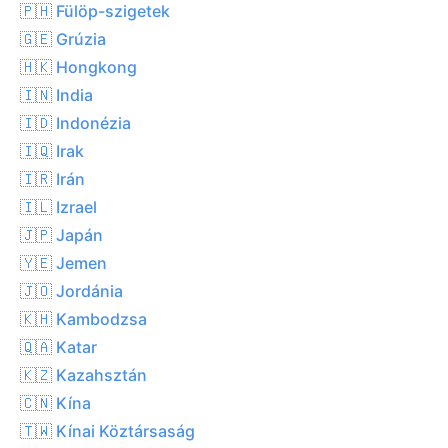
🇵🇭 Fülöp-szigetek
🇬🇪 Grúzia
🇭🇰 Hongkong
🇮🇳 India
🇮🇩 Indonézia
🇮🇶 Irak
🇮🇷 Irán
🇮🇱 Izrael
🇯🇵 Japán
🇾🇪 Jemen
🇯🇴 Jordánia
🇰🇭 Kambodzsa
🇶🇦 Katar
🇰🇿 Kazahsztán
🇨🇳 Kína
🇹🇼 Kínai Köztársaság