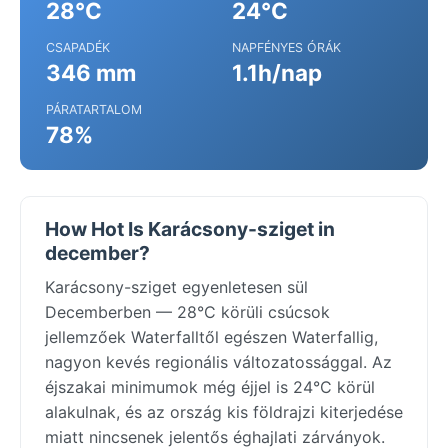
28°C
24°C
CSAPADÉK
NAPFÉNYES ÓRÁK
346 mm
1.1h/nap
PÁRATARTALOM
78%
How Hot Is Karácsony-sziget in
december?
Karácsony-sziget egyenletesen sül
Decemberben — 28°C körüli csúcsok
jellemzőek Waterfalltől egészen Waterfallig,
nagyon kevés regionális változatossággal. Az
éjszakai minimumok még éjjel is 24°C körül
alakulnak, és az ország kis földrajzi kiterjedése
miatt nincsenek jelentős éghajlati zárványok.