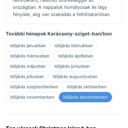
országban. A nappalok homályosak és lágy
fényűek, alig van szakadás a felhőtakaróban.
További hónapok Karácsony-sziget-ban/ben
Időjárás januárban
Időjárás februárban
Időjárás márciusban
Időjárás áprilisban
Időjárás májusban
Időjárás júniusban
Időjárás júliusban
Időjárás augusztusban
Időjárás szeptemberben
Időjárás októberben
Időjárás novemberben
Időjárás decemberben