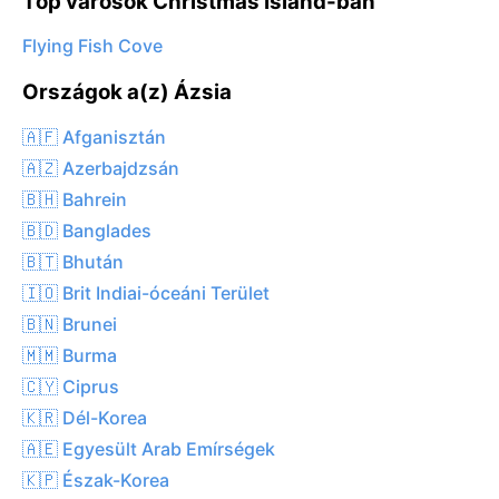
Top városok Christmas Island-ban
Flying Fish Cove
Országok a(z) Ázsia
🇦🇫 Afganisztán
🇦🇿 Azerbajdzsán
🇧🇭 Bahrein
🇧🇩 Banglades
🇧🇹 Bhután
🇮🇴 Brit Indiai-óceáni Terület
🇧🇳 Brunei
🇲🇲 Burma
🇨🇾 Ciprus
🇰🇷 Dél-Korea
🇦🇪 Egyesült Arab Emírségek
🇰🇵 Észak-Korea