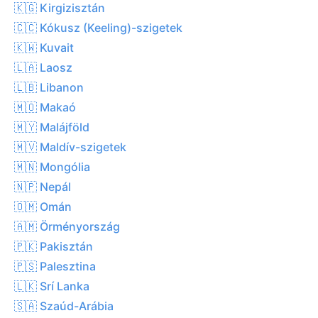
🇰🇬 Kirgizisztán
🇨🇨 Kókusz (Keeling)-szigetek
🇰🇼 Kuvait
🇱🇦 Laosz
🇱🇧 Libanon
🇲🇴 Makaó
🇲🇾 Malájföld
🇲🇻 Maldív-szigetek
🇲🇳 Mongólia
🇳🇵 Nepál
🇴🇲 Omán
🇦🇲 Örményország
🇵🇰 Pakisztán
🇵🇸 Palesztina
🇱🇰 Srí Lanka
🇸🇦 Szaúd-Arábia