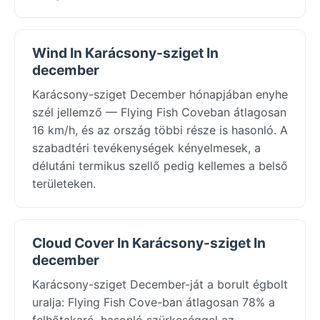
Wind In Karácsony-sziget In
december
Karácsony-sziget December hónapjában enyhe
szél jellemző — Flying Fish Coveban átlagosan
16 km/h, és az ország többi része is hasonló. A
szabadtéri tevékenységek kényelmesek, a
délutáni termikus szellő pedig kellemes a belső
területeken.
Cloud Cover In Karácsony-sziget In
december
Karácsony-sziget December-ját a borult égbolt
uralja: Flying Fish Cove-ban átlagosan 78% a
felhőtakaró, hasonló szürkeséggel az