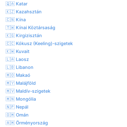
🇶🇦 Katar
🇰🇿 Kazahsztán
🇨🇳 Kína
🇹🇼 Kínai Köztársaság
🇰🇬 Kirgizisztán
🇨🇨 Kókusz (Keeling)-szigetek
🇰🇼 Kuvait
🇱🇦 Laosz
🇱🇧 Libanon
🇲🇴 Makaó
🇲🇾 Malájföld
🇲🇻 Maldív-szigetek
🇲🇳 Mongólia
🇳🇵 Nepál
🇴🇲 Omán
🇦🇲 Örményország