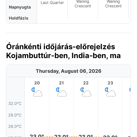
Waning
Waning
Last Quarter
Crescent
Crescent
Napnyugta
Holdfázis
Óránkénti időjárás-előrejelzés
Kojambuttúr-ben, India-ben, ma
Thursday, August 06, 2026
20
21
22
23
32.0°C
29.0°C
26.0°C
23.0°
23.0°
23.0°