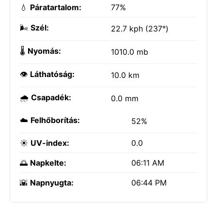
💧
Páratartalom:
77%
🌬️
Szél:
22.7 kph (237°)
🌡️
Nyomás:
1010.0 mb
👁️
Láthatóság:
10.0 km
🌧️
Csapadék:
0.0 mm
☁️
Felhőborítás:
52%
☀️
UV-index:
0.0
🌅
Napkelte:
06:11 AM
🌇
Napnyugta:
06:44 PM