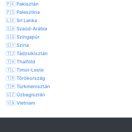
🇵🇰 Pakisztán
🇵🇸 Palesztina
🇱🇰 Srí Lanka
🇸🇦 Szaúd-Arábia
🇸🇬 Szingapúr
🇸🇾 Szíria
🇹🇯 Tádzsikisztán
🇹🇭 Thaiföld
🇹🇱 Timor-Leste
🇹🇷 Törökország
🇹🇲 Türkmenisztán
🇺🇿 Üzbegisztán
🇻🇳 Vietnam