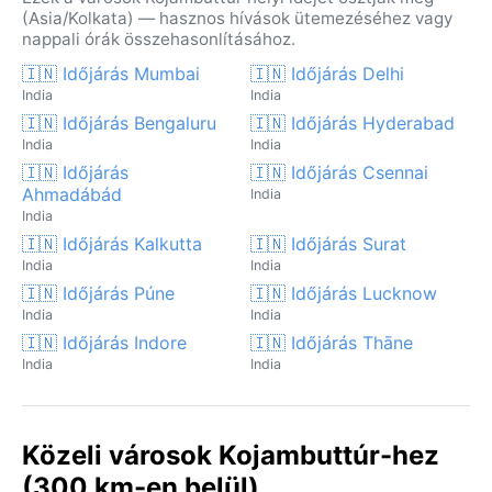
(Asia/Kolkata) — hasznos hívások ütemezéséhez vagy
nappali órák összehasonlításához.
🇮🇳 Időjárás Mumbai
🇮🇳 Időjárás Delhi
India
India
🇮🇳 Időjárás Bengaluru
🇮🇳 Időjárás Hyderabad
India
India
🇮🇳 Időjárás
🇮🇳 Időjárás Csennai
Ahmadábád
India
India
🇮🇳 Időjárás Kalkutta
🇮🇳 Időjárás Surat
India
India
🇮🇳 Időjárás Púne
🇮🇳 Időjárás Lucknow
India
India
🇮🇳 Időjárás Indore
🇮🇳 Időjárás Thāne
India
India
Közeli városok Kojambuttúr-hez
(300 km-en belül)