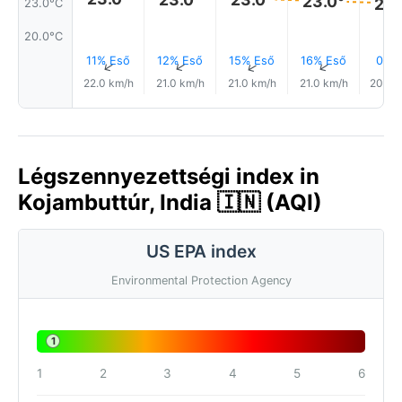
23.0°
23.
23.0°C
20.0°C
11% Eső
12% Eső
15% Eső
16% Eső
0.1 
↑
↑
↑
↑
22.0 km/h
21.0 km/h
21.0 km/h
21.0 km/h
20.0 
Légszennyezettségi index in
Kojambuttúr, India 🇮🇳 (AQI)
US EPA index
Environmental Protection Agency
1
1
2
3
4
5
6