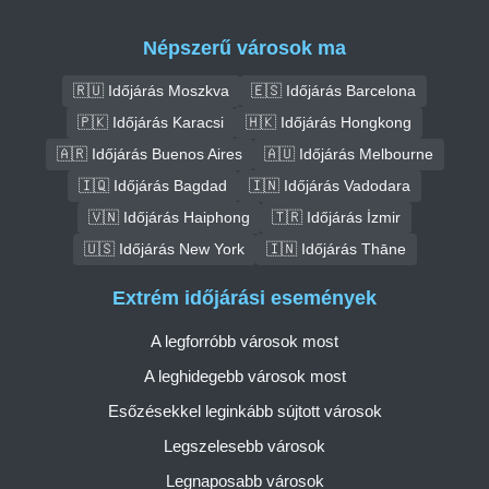
Népszerű városok ma
🇷🇺 Időjárás Moszkva
🇪🇸 Időjárás Barcelona
🇵🇰 Időjárás Karacsi
🇭🇰 Időjárás Hongkong
🇦🇷 Időjárás Buenos Aires
🇦🇺 Időjárás Melbourne
🇮🇶 Időjárás Bagdad
🇮🇳 Időjárás Vadodara
🇻🇳 Időjárás Haiphong
🇹🇷 Időjárás İzmir
🇺🇸 Időjárás New York
🇮🇳 Időjárás Thāne
Extrém időjárási események
A legforróbb városok most
A leghidegebb városok most
Esőzésekkel leginkább sújtott városok
Legszelesebb városok
Legnaposabb városok