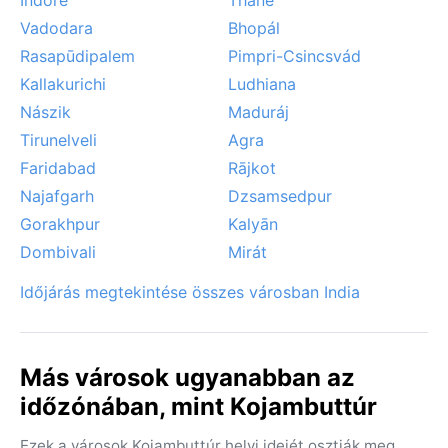
Vadodara
Bhopál
Rasapūdipalem
Pimpri-Csincsvád
Kallakurichi
Ludhiana
Nászik
Maduráj
Tirunelveli
Agra
Faridabad
Rājkot
Najafgarh
Dzsamsedpur
Gorakhpur
Kalyān
Dombivali
Mirát
Időjárás megtekintése összes városban India
Más városok ugyanabban az
időzónában, mint Kojambuttúr
Ezek a városok Kojambuttúr helyi idejét osztják meg