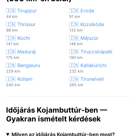
🇮🇳 Tiruppur
🇮🇳 Erode
44 km
91 km
🇮🇳 Thrissur
🇮🇳 Kozsíkóde
98 km
132 km
🇮🇳 Kochi
🇮🇳 Májszúr
141 km
148 km
🇮🇳 Maduráj
🇮🇳 Tiruccsirápalli
175 km
190 km
🇮🇳 Bengaluru
🇮🇳 Kallakurichi
229 km
232 km
🇮🇳 Kollam
🇮🇳 Tirunelveli
240 km
265 km
Időjárás Kojambuttúr-ben —
Gyakran ismételt kérdések
Milyen az időjárás Kojambuttúr-ben most?