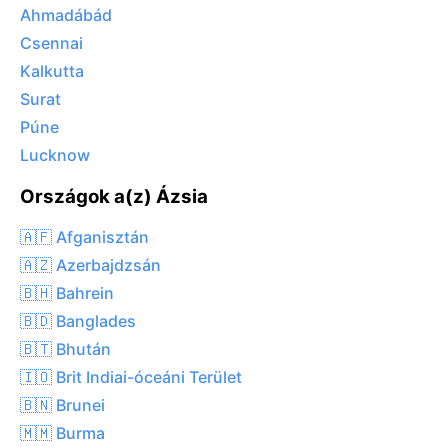
Ahmadábád
Csennai
Kalkutta
Surat
Púne
Lucknow
Országok a(z) Ázsia
🇦🇫 Afganisztán
🇦🇿 Azerbajdzsán
🇧🇭 Bahrein
🇧🇩 Banglades
🇧🇹 Bhután
🇮🇴 Brit Indiai-óceáni Terület
🇧🇳 Brunei
🇲🇲 Burma