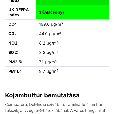
index:
UK DEFRA
1 (Alacsony)
index:
CO:
199.0 µg/m³
O3:
44.0 µg/m³
NO2:
8.2 µg/m³
SO2:
3.3 µg/m³
PM2.5:
7.1 µg/m³
PM10:
9.7 µg/m³
Kojambuttúr bemutatása
Coimbatore, Dél-India szívében, Tamilnádu államban
fekszik, a Nyugati-Ghátok lábánál. A város hangulatát