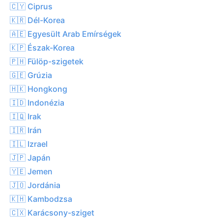
🇨🇾 Ciprus
🇰🇷 Dél-Korea
🇦🇪 Egyesült Arab Emírségek
🇰🇵 Észak-Korea
🇵🇭 Fülöp-szigetek
🇬🇪 Grúzia
🇭🇰 Hongkong
🇮🇩 Indonézia
🇮🇶 Irak
🇮🇷 Irán
🇮🇱 Izrael
🇯🇵 Japán
🇾🇪 Jemen
🇯🇴 Jordánia
🇰🇭 Kambodzsa
🇨🇽 Karácsony-sziget