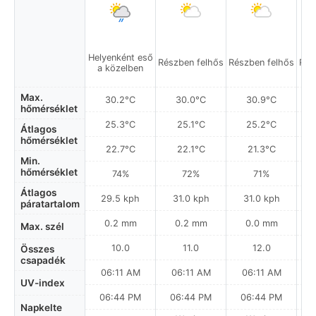
Helyenként eső
Részben felhős
Részben felhős
Rés
a közelben
Max.
30.2°C
30.0°C
30.9°C
hőmérséklet
25.3°C
25.1°C
25.2°C
Átlagos
hőmérséklet
22.7°C
22.1°C
21.3°C
Min.
hőmérséklet
74%
72%
71%
Átlagos
29.5 kph
31.0 kph
31.0 kph
páratartalom
0.2 mm
0.2 mm
0.0 mm
Max. szél
10.0
11.0
12.0
Összes
csapadék
06:11 AM
06:11 AM
06:11 AM
UV-index
06:44 PM
06:44 PM
06:44 PM
Napkelte