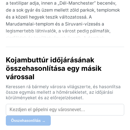
a textilipar adja, innen a „Dél-Manchester” becenév,
de a sok gyár és üzem mellett zöld parkok, templomok
és a közeli hegyek teszik változatossá. A
Marudamalai-templom és a Siruvani-vízesés a
legismertebb látnivalók, a várost pedig pálmafák,
rizsföldek és teaültetvények övezik. A dombok
közelsége enyhíti a forróságot, így a levegő gyakran
tikkadt, de frissítő.
Kojambuttúr időjárásának
Éghajlata a trópusi szavanna (Köppen: Aw) jellemzőit
összehasonlítása egy másik
hordozza: itt az év nem négy, hanem két évszakra
várossal
oszlik – a száraz és az esős időszakra. A nyár,
márciustól májusig, forró és párás, a hőmérséklet
Keressen rá bármely városra világszerte, és hasonlítsa
38°C fölé is kúszhat, a nappal tűző, az éjszaka alig
össze egymás mellett a hőmérsékletet, az időjárási
hoz enyhülést. A tél, decembertől februárig,
körülményeket és az előrejelzéseket.
kellemesen meleg, 20–30°C között alakul, és ilyenkor
ritka a csapadék. A monszun két hullámban érkezik: a
délnyugati (június–szeptember) és az északkeleti
Összehasonlítás →
(október–december) egyaránt bőséges esőt hoz, a