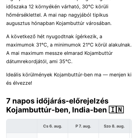
időszaka 12 környékén várható, 30°C körüli
hőmérséklettel. A mai nap nagyjából tipikus
augusztus hónapban Kojambuttúr városában.
A következő hét nyugodtnak ígérkezik, a
maximumok 31°C, a minimumok 21°C körül alakulnak.
A mai maximum messze elmarad Kojambuttúr
dátumrekordjától, ami 35°C.
Ideális körülmények Kojambuttúr-ben ma — menjen ki
és élvezze!
7 napos időjárás-előrejelzés
Kojambuttúr-ben, India-ben 🇮🇳
Cs 6. aug.
P 7. aug.
Szo 8. aug.