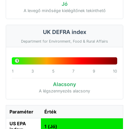
Jó
A levegő minősége kielégítőnek tekinthető
UK DEFRA index
Department for Environment, Food & Rural Affairs
1
1
3
5
7
9
10
Alacsony
A légszennyezés alacsony
Paraméter
Érték
US EPA
1 (Jó)