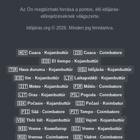
Az Ön megbízható forrása a pontos, élő időjárás-
előrejelzéseknek világszerte.
Időjárás.org © 2026. Minden jog fenntartva.
🇲🇾
🇮🇩
Cuaca · Kojambuttúr
Cuaca · Coimbatore
🇪🇸
El tiempo · Kojambuttúr
🇹🇷
🇭🇺
Hava durumu · Kojambuttúr
Időjárás · Kojambuttúr
🇪🇪
🇱🇻
Ilm · Kojambuttúr
Laikapstākļi · Kojambuttúr
🇮🇹
🇫🇷
Meteo · Kojambuttúr
Météo · Coimbatore
🇱🇹
🇵🇱
Oras · Kojambuttúr
Pogoda · Coimbatore
🇸🇰
🇨🇿
Počasie · Kojambuttúr
Počasí · Koimbatur
🇫🇮
🇵🇹
Sää · Coimbatore
Tempo · Coimbatore
🇻🇳
🇩🇰
Thời tiết · Kojambuttúr
Vejret · Kojambuttúr
🇷🇸
🇸🇮
Vreme · Коимбатор
Vreme · Kojambuttúr
🇷🇴
🇸🇪
Vremea · Coimbatore
Vädret · Coimbatore