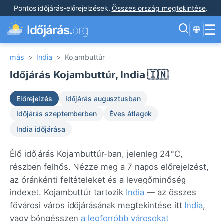
Pontos időjárás-előrejelzések
.
Összes ország megtekintése
.
☰
Időjárás.
org
🌐
más
>
India
>
Kojambuttúr
Időjárás Kojambuttúr, India 🇮🇳
Előrejelzés
Időjárás augusztusban
Időjárás szeptemberben
Éves átlagok
India időjárása
Élő időjárás Kojambuttúr-ban, jelenleg 24°C,
részben felhős. Nézze meg a 7 napos előrejelzést,
az óránkénti feltételeket és a levegőminőség
indexet. Kojambuttúr tartozik
India
— az összes
fővárosi város időjárásának megtekintése itt
India
,
vagy böngésszen
a legforróbb városokat