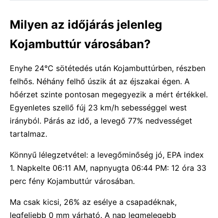
Milyen az időjárás jelenleg
Kojambuttúr városában?
Enyhe 24°C sötétedés után Kojambuttúrben, részben
felhős. Néhány felhő úszik át az éjszakai égen. A
hőérzet szinte pontosan megegyezik a mért értékkel.
Egyenletes szellő fúj 23 km/h sebességgel west
irányból. Párás az idő, a levegő 77% nedvességet
tartalmaz.
Könnyű lélegzetvétel: a levegőminőség jó, EPA index
1. Napkelte 06:11 AM, napnyugta 06:44 PM: 12 óra 33
perc fény Kojambuttúr városában.
Ma csak kicsi, 26% az esélye a csapadéknak,
legfeljebb 0 mm várható. A nap legmelegebb