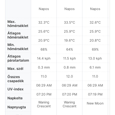
Napos
Napos
Napos
Max.
32.3°C
33.5°C
32.6°C
hőmérséklet
25.6°C
25.9°C
25.9°C
Átlagos
hőmérséklet
20.9°C
19.6°C
20.8°C
Min.
hőmérséklet
68%
64%
69%
Átlagos
14.4 kph
11.5 kph
13.0 kph
páratartalom
0.3 mm
0.8 mm
6.1 mm
Max. szél
11.0
12.0
11.0
Összes
csapadék
06:29 AM
06:29 AM
06:29 AM
0
UV-index
07:20 PM
07:20 PM
07:19 PM
Napkelte
Waning
Waning
New Moon
N
Crescent
Crescent
Napnyugta