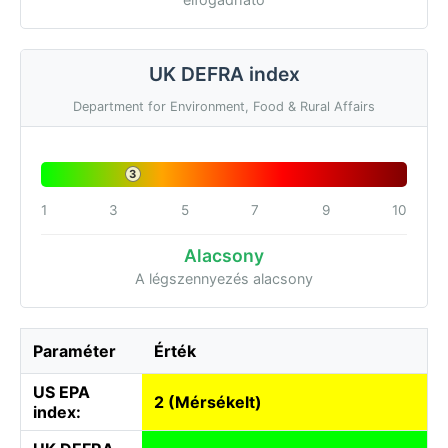
UK DEFRA index
Department for Environment, Food & Rural Affairs
3
1
3
5
7
9
10
Alacsony
A légszennyezés alacsony
Paraméter
Érték
US EPA
2 (Mérsékelt)
index: