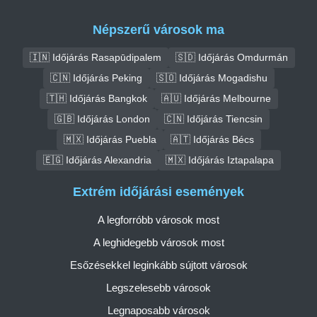
Népszerű városok ma
🇮🇳 Időjárás Rasapūdipalem
🇸🇩 Időjárás Omdurmán
🇨🇳 Időjárás Peking
🇸🇴 Időjárás Mogadishu
🇹🇭 Időjárás Bangkok
🇦🇺 Időjárás Melbourne
🇬🇧 Időjárás London
🇨🇳 Időjárás Tiencsin
🇲🇽 Időjárás Puebla
🇦🇹 Időjárás Bécs
🇪🇬 Időjárás Alexandria
🇲🇽 Időjárás Iztapalapa
Extrém időjárási események
A legforróbb városok most
A leghidegebb városok most
Esőzésekkel leginkább sújtott városok
Legszelesebb városok
Legnaposabb városok