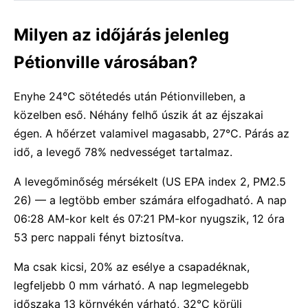
Milyen az időjárás jelenleg
Pétionville városában?
Enyhe 24°C sötétedés után Pétionvilleben, a
közelben eső. Néhány felhő úszik át az éjszakai
égen. A hőérzet valamivel magasabb, 27°C. Párás az
idő, a levegő 78% nedvességet tartalmaz.
A levegőminőség mérsékelt (US EPA index 2, PM2.5
26) — a legtöbb ember számára elfogadható. A nap
06:28 AM-kor kelt és 07:21 PM-kor nyugszik, 12 óra
53 perc nappali fényt biztosítva.
Ma csak kicsi, 20% az esélye a csapadéknak,
legfeljebb 0 mm várható. A nap legmelegebb
időszaka 13 környékén várható, 32°C körüli