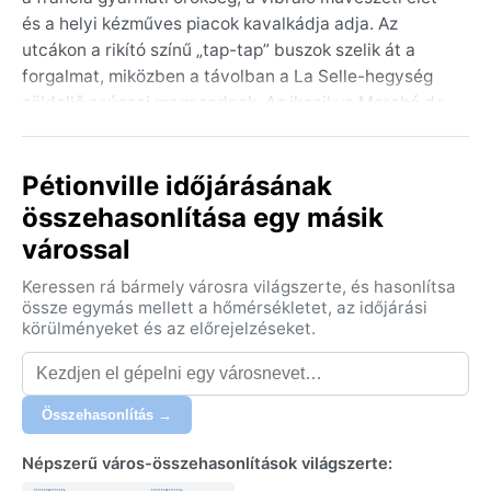
és a helyi kézműves piacok kavalkádja adja. Az
utcákon a rikító színű „tap-tap” buszok szelik át a
forgalmat, miközben a távolban a La Selle-hegység
zöldellő csúcsai magasodnak. Az ikonikus Marché de
Fer forgatagában a turisták és a helyiek egyaránt
felfedezhetik a fűszerek, textíliák és kézműves
Pétionville időjárásának
emléktárgyak gazdag kínálatát. A karibi hangulatot a
bougainvillea és a pálmafák teszik teljessé, amelyek a
összehasonlítása egy másik
városka domborzati adottságai miatt egyedi, lépcsős
várossal
utcák mentén virágoznak.
Keressen rá bármely városra világszerte, és hasonlítsa
A trópusi szavanna éghajlat (Köppen: Aw) egész
össze egymás mellett a hőmérsékletet, az időjárási
évben forróságot hoz: a nappali hőmérséklet 28–34
körülményeket és az előrejelzéseket.
°C között ingadozik, a leghűvösebb időszak
decembertől februárig tart. A csapadék két fő
évszakra oszlik: a hosszabb esős időszak áprilistól
Összehasonlítás →
júniusig, a rövidebb pedig szeptembertől novemberig
tombol. A levegő páratartalma magas, gyakran 70%
Népszerű város-összehasonlítások világszerte:
feletti, így a könnyű, légáteresztő pamut- vagy