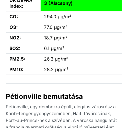
UK DEFRA
3 (Alacsony)
index:
CO:
294.0 µg/m³
O3:
77.0 µg/m³
NO2:
18.7 µg/m³
SO2:
6.1 µg/m³
PM2.5:
26.3 µg/m³
PM10:
28.2 µg/m³
Pétionville bemutatása
Pétionville, egy dombokra épült, elegáns városrész a
Karib-tenger gyöngyszemében, Haiti fővárosának,
Port-au-Prince-nek a szívében. A városka hangulatát
a francia gyarmati örökség, a vibráló művészeti élet