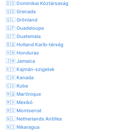
🇩🇴 Dominikai Köztársaság
🇬🇩 Grenada
🇬🇱 Grönland
🇬🇵 Guadeloupe
🇬🇹 Guatemala
🇧🇶 Holland Karib-térség
🇭🇳 Honduras
🇯🇲 Jamaica
🇰🇾 Kajmán-szigetek
🇨🇦 Kanada
🇨🇺 Kuba
🇲🇶 Martinique
🇲🇽 Mexikó
🇲🇸 Montserrat
🇳🇱 Netherlands Antilles
🇳🇮 Nikaragua