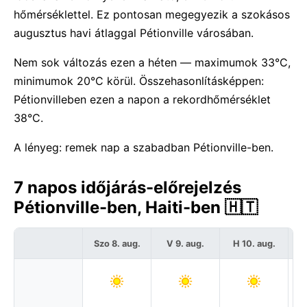
hőmérséklettel. Ez pontosan megegyezik a szokásos
augusztus havi átlaggal Pétionville városában.
Nem sok változás ezen a héten — maximumok 33°C,
minimumok 20°C körül. Összehasonlításképpen:
Pétionvilleben ezen a napon a rekordhőmérséklet
38°C.
A lényeg: remek nap a szabadban Pétionville-ben.
7 napos időjárás-előrejelzés
Pétionville-ben, Haiti-ben 🇭🇹
Szo 8. aug.
V 9. aug.
H 10. aug.
K