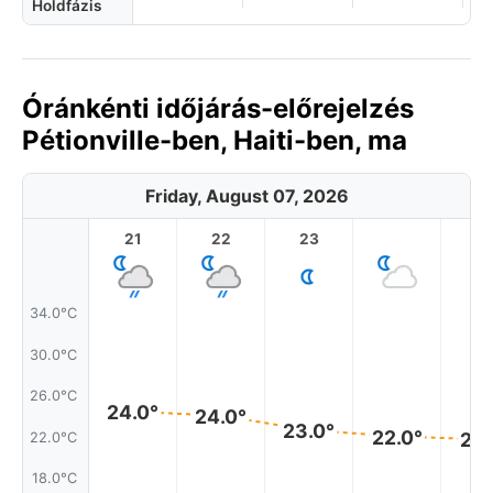
Holdfázis
Óránkénti időjárás-előrejelzés
Pétionville-ben, Haiti-ben, ma
Friday, August 07, 2026
21
22
23
1
34.0°C
30.0°C
26.0°C
24.0°
24.0°
23.0°
22.0°
22.
22.0°C
18.0°C