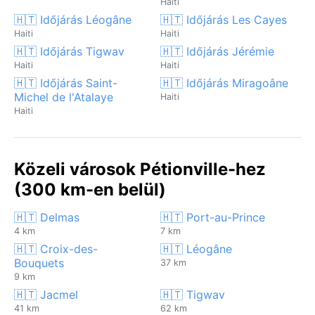
Haiti
🇭🇹 Időjárás Léogâne
🇭🇹 Időjárás Les Cayes
Haiti
Haiti
🇭🇹 Időjárás Tigwav
🇭🇹 Időjárás Jérémie
Haiti
Haiti
🇭🇹 Időjárás Saint-
🇭🇹 Időjárás Miragoâne
Michel de l'Atalaye
Haiti
Haiti
Közeli városok Pétionville-hez
(300 km-en belül)
🇭🇹 Delmas
🇭🇹 Port-au-Prince
4 km
7 km
🇭🇹 Croix-des-
🇭🇹 Léogâne
Bouquets
37 km
9 km
🇭🇹 Jacmel
🇭🇹 Tigwav
41 km
62 km