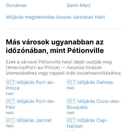
Gonaïves
Saint-Marc
Időjárás megtekintése összes városban Haiti
Más városok ugyanabban az
időzónában, mint Pétionville
Ezek a városok Pétionville helyi idejét osztják meg
(America/Port-au-Prince) — hasznos hívások
ütemezéséhez vagy nappali órák összehasonlításához.
🇭🇹 Időjárás Port-au-
🇭🇹 Időjárás Delmas
Prince
Haiti
Haiti
🇭🇹 Időjárás Port-de-
🇭🇹 Időjárás Croix-des-
Paix
Bouquets
Haiti
Haiti
🇭🇹 Időjárás Jacmel
🇭🇹 Időjárás Cap-
Haïtien
Haiti