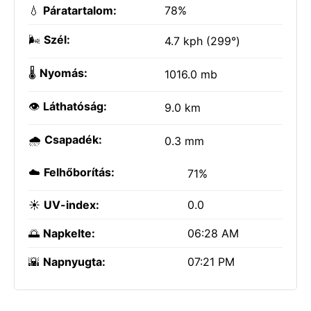
💧
Páratartalom:
78%
🌬️
Szél:
4.7 kph (299°)
🌡️
Nyomás:
1016.0 mb
👁️
Láthatóság:
9.0 km
🌧️
Csapadék:
0.3 mm
☁️
Felhőborítás:
71%
☀️
UV-index:
0.0
🌅
Napkelte:
06:28 AM
🌇
Napnyugta:
07:21 PM