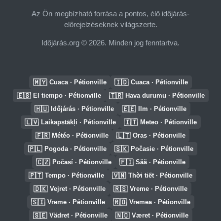
Az Ön megbízható forrása a pontos, élő időjárás-
előrejelzéseknek világszerte.
Időjárás.org © 2026. Minden jog fenntartva.
🇲🇾
🇮🇩
Cuaca · Pétionville
Cuaca · Pétionville
🇪🇸
🇹🇷
El tiempo · Pétionville
Hava durumu · Pétionville
🇭🇺
🇪🇪
Időjárás · Pétionville
Ilm · Pétionville
🇱🇻
🇮🇹
Laikapstākļi · Pétionville
Meteo · Pétionville
🇫🇷
🇱🇹
Météo · Pétionville
Oras · Pétionville
🇵🇱
🇸🇰
Pogoda · Pétionville
Počasie · Pétionville
🇨🇿
🇫🇮
Počasí · Pétionville
Sää · Pétionville
🇵🇹
🇻🇳
Tempo · Pétionville
Thời tiết · Pétionville
🇩🇰
🇷🇸
Vejret · Pétionville
Vreme · Pétionville
🇸🇮
🇷🇴
Vreme · Pétionville
Vremea · Pétionville
🇸🇪
🇳🇴
Vädret · Pétionville
Været · Pétionville