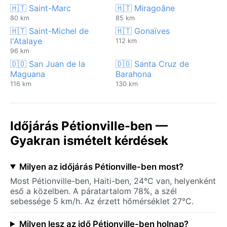
🇭🇹 Saint-Marc
🇭🇹 Miragoâne
80 km
85 km
🇭🇹 Saint-Michel de
🇭🇹 Gonaïves
l'Atalaye
112 km
96 km
🇩🇴 San Juan de la
🇩🇴 Santa Cruz de
Maguana
Barahona
116 km
130 km
Időjárás Pétionville-ben —
Gyakran ismételt kérdések
Milyen az időjárás Pétionville-ben most?
Most Pétionville-ben, Haiti-ben, 24°C van, helyenként
eső a közelben. A páratartalom 78%, a szél
sebessége 5 km/h. Az érzett hőmérséklet 27°C.
Milyen lesz az idő Pétionville-ben holnap?