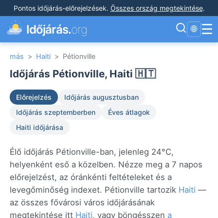
Pontos időjárás-előrejelzések
.
Összes ország megtekintése
.
☰
Időjárás.
org
🌐
más
>
Haiti
>
Pétionville
Időjárás Pétionville, Haiti 🇭🇹
Előrejelzés
Időjárás augusztusban
Időjárás szeptemberben
Éves átlagok
Haiti időjárása
Élő időjárás Pétionville-ban, jelenleg 24°C,
helyenként eső a közelben. Nézze meg a 7 napos
előrejelzést, az óránkénti feltételeket és a
levegőminőség indexet. Pétionville tartozik
Haiti
—
az összes fővárosi város időjárásának
megtekintése itt
Haiti
, vagy böngésszen
a