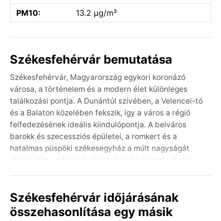
PM10:
13.2 µg/m³
Székesfehérvár bemutatása
Székesfehérvár, Magyarország egykori koronázó
városa, a történelem és a modern élet különleges
találkozási pontja. A Dunántúl szívében, a Velencei-tó
és a Balaton közelében fekszik, így a város a régió
felfedezésének ideális kiindulópontja. A belváros
barokk és szecessziós épületei, a romkert és a
hatalmas püspöki székesegyház a múlt nagyságát
idézik, míg a sétálóutcák kávézói és üzletei vibráló
kortárs hangulatot árasztanak.
A város éghajlata a Dfa osztályba, azaz a forró nyarú
Székesfehérvár időjárásának
nedves kontinentális klímába tartozik. A nyarak
összehasonlítása egy másik
kifejezetten melegek, a júliusi átlaghőmérséklet