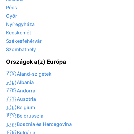
Pécs
Győr
Nyíregyháza
Kecskemét
Székesfehérvár
Szombathely
Országok a(z) Európa
🇦🇽 Åland-szigetek
🇦🇱 Albánia
🇦🇩 Andorra
🇦🇹 Ausztria
🇧🇪 Belgium
🇧🇾 Belorusszia
🇧🇦 Bosznia és Hercegovina
🇧🇬 Bulgária