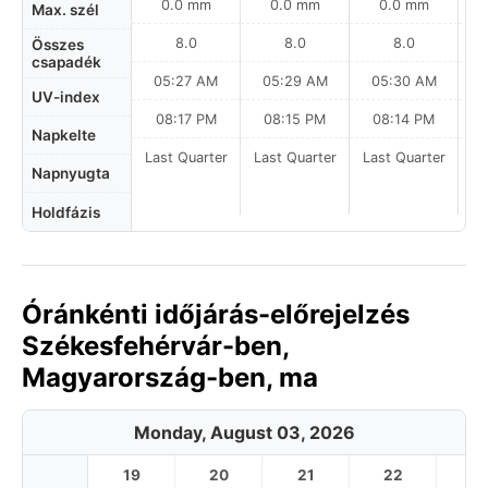
0.0 mm
0.0 mm
0.0 mm
Max. szél
8.0
8.0
8.0
Összes
csapadék
05:27 AM
05:29 AM
05:30 AM
UV-index
08:17 PM
08:15 PM
08:14 PM
Napkelte
Last Quarter
Last Quarter
Last Quarter
La
Napnyugta
Holdfázis
Óránkénti időjárás-előrejelzés
Székesfehérvár-ben,
Magyarország-ben, ma
Monday, August 03, 2026
19
20
21
22
2