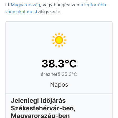
itt
Magyarország
, vagy böngésszen
a legforróbb
városokat most
világszerte.
38.3°C
érezhető 35.3°C
Napos
Jelenlegi időjárás
Székesfehérvár-ben,
Magyarország-ben