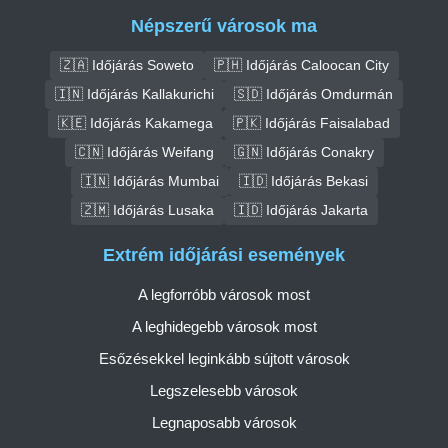
Népszerű városok ma
🇿🇦 Időjárás Soweto
🇵🇭 Időjárás Caloocan City
🇮🇳 Időjárás Kallakurichi
🇸🇩 Időjárás Omdurmán
🇰🇪 Időjárás Kakamega
🇵🇰 Időjárás Faisalabad
🇨🇳 Időjárás Weifang
🇬🇳 Időjárás Conakry
🇮🇳 Időjárás Mumbai
🇮🇩 Időjárás Bekasi
🇿🇲 Időjárás Lusaka
🇮🇩 Időjárás Jakarta
Extrém időjárási események
A legforróbb városok most
A leghidegebb városok most
Esőzésekkel leginkább sújtott városok
Legszelesebb városok
Legnaposabb városok