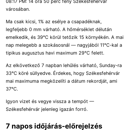
08:17 PM: 14 óra 50 perc fény Székesfehérvár
városában.
Ma csak kicsi, 1% az esélye a csapadéknak,
legfeljebb 0 mm várható. A hőmérséklet délután
emelkedik, és 39°C körül tetőzik 15 környékén. A mai
nap melegebb a szokásosnál — nagyjából 11°C-kal a
tipikus augusztus havi maximum 29°C felett.
Az elkövetkező 7 napban lehűlés várható, Sunday-ra
33°C köré süllyedve. Érdekes, hogy Székesfehérvár
mai maximuma megközelíti a dátum rekordját, ami
37°C.
Igyon vizet és vegye vissza a tempót —
Székesfehérvár jelenleg igazán forró.
7 napos időjárás-előrejelzés