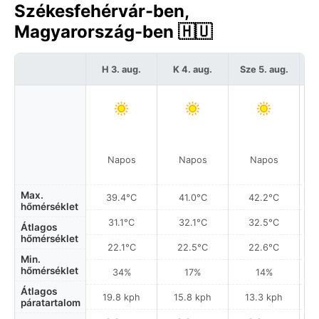
Székesfehérvár-ben,
Magyarország-ben 🇭🇺
H 3. aug.
K 4. aug.
Sze 5. aug.
C
Napos
Napos
Napos
Max.
39.4°C
41.0°C
42.2°C
hőmérséklet
31.1°C
32.1°C
32.5°C
Átlagos
hőmérséklet
22.1°C
22.5°C
22.6°C
Min.
hőmérséklet
34%
17%
14%
Átlagos
19.8 kph
15.8 kph
13.3 kph
páratartalom