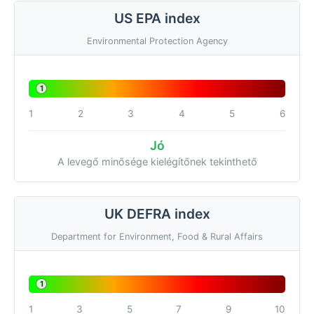
US EPA index
Environmental Protection Agency
1
1
2
3
4
5
6
Jó
A levegő minősége kielégítőnek tekinthető
UK DEFRA index
Department for Environment, Food & Rural Affairs
1
1
3
5
7
9
10