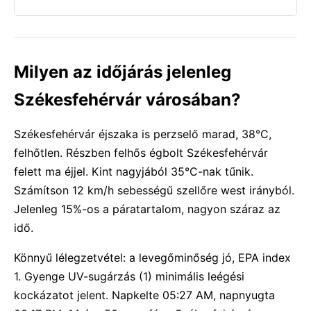
Milyen az időjárás jelenleg
Székesfehérvár városában?
Székesfehérvár éjszaka is perzselő marad, 38°C,
felhőtlen. Részben felhős égbolt Székesfehérvár
felett ma éjjel. Kint nagyjából 35°C-nak tűnik.
Számítson 12 km/h sebességű szellőre west irányból.
Jelenleg 15%-os a páratartalom, nagyon száraz az
idő.
Könnyű lélegzetvétel: a levegőminőség jó, EPA index
1. Gyenge UV-sugárzás (1) minimális leégési
kockázatot jelent. Napkelte 05:27 AM, napnyugta