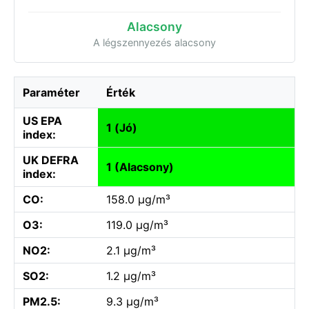
Alacsony
A légszennyezés alacsony
Paraméter
Érték
US EPA
1 (Jó)
index:
UK DEFRA
1 (Alacsony)
index:
CO:
158.0 µg/m³
O3:
119.0 µg/m³
NO2:
2.1 µg/m³
SO2:
1.2 µg/m³
PM2.5:
9.3 µg/m³