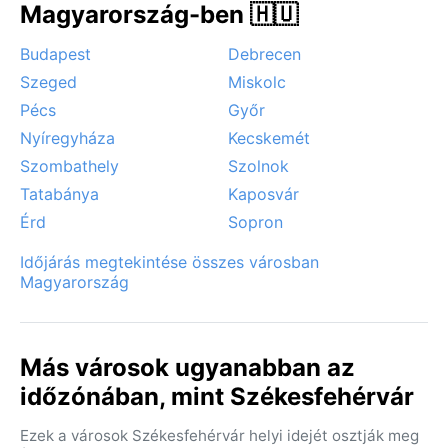
ki, míg télen a hóesés és a jeges utak okozhatnak
Magyarország-ben 🇭🇺
kisebb fennakadásokat. A szélsőséges időjárási
jelenségek – például tornádók vagy hosszan tartó
Budapest
Debrecen
aszályok – ritkák, így Székesfehérvár egész évben
Szeged
Miskolc
biztonságos és élvezetes úti cél.
Pécs
Győr
Nyíregyháza
Kecskemét
Szombathely
Szolnok
Tatabánya
Kaposvár
Érd
Sopron
Időjárás megtekintése összes városban
Magyarország
Más városok ugyanabban az
időzónában, mint Székesfehérvár
Ezek a városok Székesfehérvár helyi idejét osztják meg