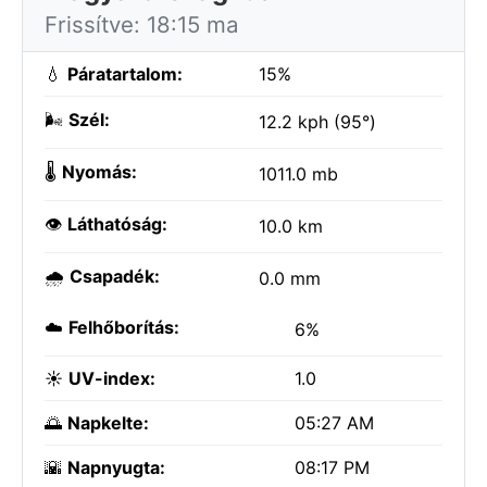
Frissítve: 18:15 ma
💧
Páratartalom:
15%
🌬️
Szél:
12.2 kph (95°)
🌡️
Nyomás:
1011.0 mb
👁️
Láthatóság:
10.0 km
🌧️
Csapadék:
0.0 mm
☁️
Felhőborítás:
6%
☀️
UV-index:
1.0
🌅
Napkelte:
05:27 AM
🌇
Napnyugta:
08:17 PM