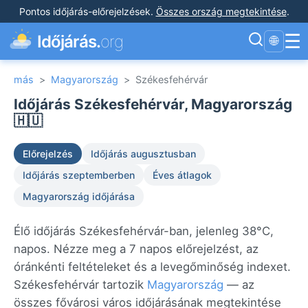
Pontos időjárás-előrejelzések
.
Összes ország megtekintése
.
☰
Időjárás.
org
🌐
más
>
Magyarország
>
Székesfehérvár
Időjárás Székesfehérvár, Magyarország
🇭🇺
Előrejelzés
Időjárás augusztusban
Időjárás szeptemberben
Éves átlagok
Magyarország időjárása
Élő időjárás Székesfehérvár-ban, jelenleg 38°C,
napos. Nézze meg a 7 napos előrejelzést, az
óránkénti feltételeket és a levegőminőség indexet.
Székesfehérvár tartozik
Magyarország
— az
összes fővárosi város időjárásának megtekintése