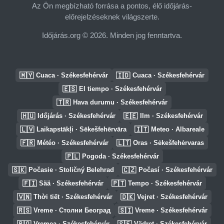
Az Ön megbízható forrása a pontos, élő időjárás-
előrejelzéseknek világszerte.
Időjárás.org © 2026. Minden jog fenntartva.
🇲🇾
🇮🇩
Cuaca · Székesfehérvár
Cuaca · Székesfehérvár
🇪🇸
El tiempo · Székesfehérvár
🇹🇷
Hava durumu · Székesfehérvár
🇭🇺
🇪🇪
Időjárás · Székesfehérvár
Ilm · Székesfehérvár
🇱🇻
🇮🇹
Laikapstākļi · Sēkešfehērvāra
Meteo · Albareale
🇫🇷
🇱🇹
Météo · Székesfehérvár
Oras · Sėkešfehėrvaras
🇵🇱
Pogoda · Székesfehérvár
🇸🇰
🇨🇿
Počasie · Stoličný Belehrad
Počasí · Székesfehérvár
🇫🇮
🇵🇹
Sää · Székesfehérvár
Tempo · Székesfehérvár
🇻🇳
🇩🇰
Thời tiết · Székesfehérvár
Vejret · Székesfehérvár
🇷🇸
🇸🇮
Vreme · Столни Београд
Vreme · Székesfehérvár
🇷🇴
🇸🇪
Vremea · Székesfehérvár
Vädret · Székesfehérvár