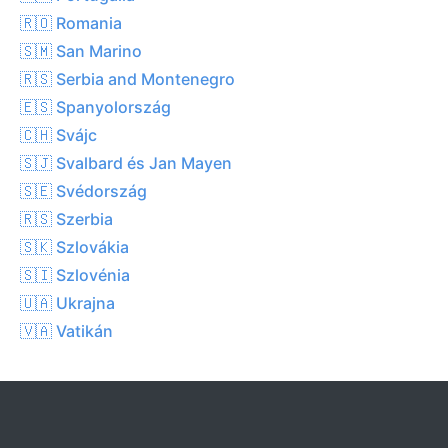
🇷🇴 Romania
🇸🇲 San Marino
🇷🇸 Serbia and Montenegro
🇪🇸 Spanyolország
🇨🇭 Svájc
🇸🇯 Svalbard és Jan Mayen
🇸🇪 Svédország
🇷🇸 Szerbia
🇸🇰 Szlovákia
🇸🇮 Szlovénia
🇺🇦 Ukrajna
🇻🇦 Vatikán