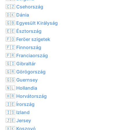
🇨🇿 Csehország
🇩🇰 Dánia
🇬🇧 Egyesült Királyság
🇪🇪 Észtország
🇫🇴 Feröer szigetek
🇫🇮 Finnország
🇫🇷 Franciaország
🇬🇮 Gibraltár
🇬🇷 Görögország
🇬🇬 Guernsey
🇳🇱 Hollandia
🇭🇷 Horvátország
🇮🇪 Írország
🇮🇸 Izland
🇯🇪 Jersey
🇽🇰 Koszovó