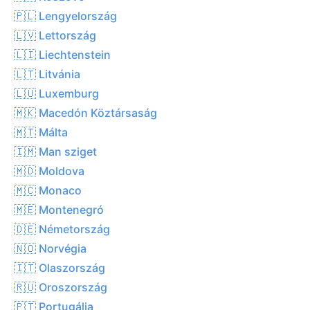
🇵🇱 Lengyelország
🇱🇻 Lettország
🇱🇮 Liechtenstein
🇱🇹 Litvánia
🇱🇺 Luxemburg
🇲🇰 Macedón Köztársaság
🇲🇹 Málta
🇮🇲 Man sziget
🇲🇩 Moldova
🇲🇨 Monaco
🇲🇪 Montenegró
🇩🇪 Németország
🇳🇴 Norvégia
🇮🇹 Olaszország
🇷🇺 Oroszország
🇵🇹 Portugália