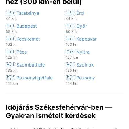
hez (300 km-en belül)
🇭🇺 Tatabánya
🇭🇺 Érd
44 km
44 km
🇭🇺 Budapest
🇭🇺 Győr
59 km
80 km
🇭🇺 Kecskemét
🇭🇺 Kaposvár
102 km
103 km
🇭🇺 Pécs
🇸🇰 Nyitra
125 km
127 km
🇭🇺 Szombathely
🇭🇺 Szolnok
135 km
135 km
🇸🇰 Pozsonyligetfalu
🇸🇰 Pozsony
141 km
144 km
Időjárás Székesfehérvár-ben —
Gyakran ismételt kérdések