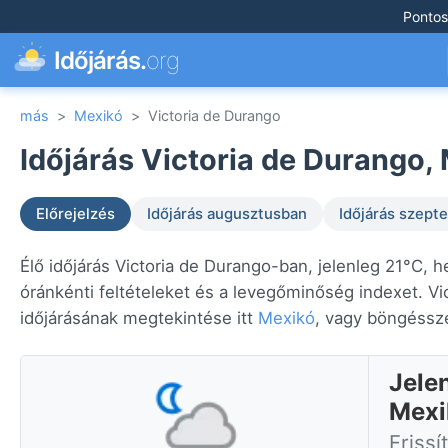
Pontos
Időjárás.
org
más
>
Mexikó
>
Victoria de Durango
Időjárás Victoria de Durango,
Előrejelzés
Időjárás augusztusban
Időjárás szep
Élő időjárás Victoria de Durango-ban, jelenleg 21°C, 
óránkénti feltételeket és a levegőminőség indexet. Vi
időjárásának megtekintése itt
Mexikó
, vagy böngéss
Jele
Mexi
Friss