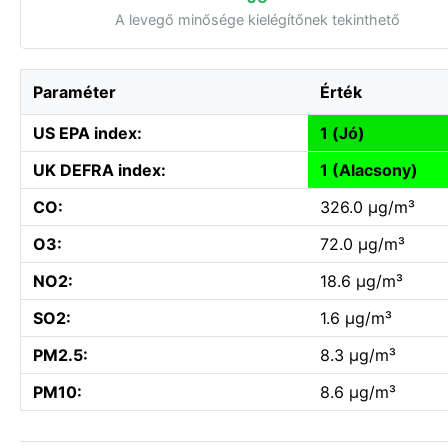
A levegő minősége kielégítőnek tekinthető
Paraméter
Érték
US EPA index:
1 (Jó)
UK DEFRA index:
1 (Alacsony)
CO:
326.0 µg/m³
O3:
72.0 µg/m³
NO2:
18.6 µg/m³
SO2:
1.6 µg/m³
PM2.5:
8.3 µg/m³
PM10:
8.6 µg/m³