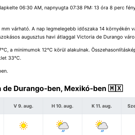
 Napkelte 06:30 AM, napnyugta 07:38 PM: 13 óra 8 perc fény
 0 mm várható. A nap legmelegebb időszaka 14 környékén v
szokásos augusztus havi átlaggal Victoria de Durango vár
°C, a minimumok 12°C körül alakulnak. Összehasonlításké
let 33°C.
ben.
ia de Durango-ben, Mexikó-ben 🇲🇽
V 9. aug.
H 10. aug.
K 11. aug.
Sze