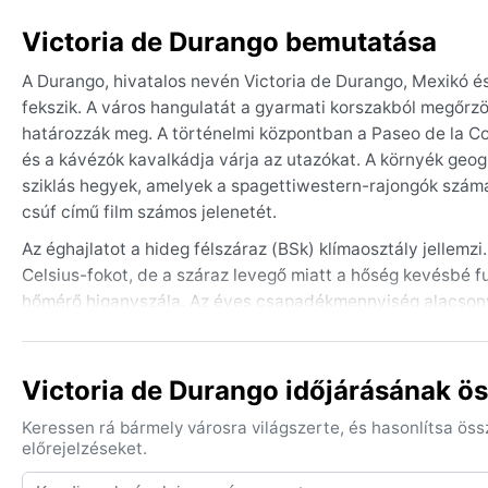
Victoria de Durango bemutatása
A Durango, hivatalos nevén Victoria de Durango, Mexikó é
fekszik. A város hangulatát a gyarmati korszakból megőrzö
határozzák meg. A történelmi központban a Paseo de la Con
és a kávézók kavalkádja várja az utazókat. A környék geográ
sziklás hegyek, amelyek a spagettiwestern-rajongók számára
csúf című film számos jelenetét.
Az éghajlatot a hideg félszáraz (BSk) klímaosztály jellem
Celsius-fokot, de a száraz levegő miatt a hőség kevésbé fu
hőmérő higanyszála. Az éves csapadékmennyiség alacsony, 
szeptemberig tartó időszakban esik, heves zivatarok form
teremt. Útra készen réteges öltözködés ajánlott: nappalra
pláne.
Victoria de Durango időjárásának ö
Az ideális utazási időszak az ősz és a tavasz, amikor a nap
Keressen rá bármely városra világszerte, és hasonlítsa ös
ritkábbak. Bár a várost nem sújtják trópusi ciklonok, a téli
előrejelzéseket.
homokviharszerű állapotokat idézhet elő. A legtöbb turista