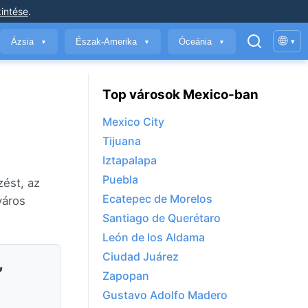
intése
.
🌐
Ázsia
Észak-Amerika
Óceánia
▾
▼
▼
▼
Top városok Mexico-ban
Mexico City
Tijuana
Iztapalapa
Puebla
zést, az
Ecatepec de Morelos
város
Santiago de Querétaro
León de los Aldama
Ciudad Juárez
,
Zapopan
Gustavo Adolfo Madero