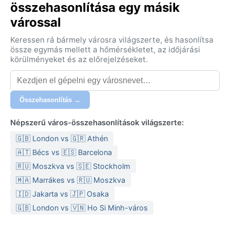
összehasonlítása egy másik
várossal
Keressen rá bármely városra világszerte, és hasonlítsa
össze egymás mellett a hőmérsékletet, az időjárási
körülményeket és az előrejelzéseket.
Összehasonlítás →
Népszerű város-összehasonlítások világszerte:
🇬🇧 London vs 🇬🇷 Athén
🇦🇹 Bécs vs 🇪🇸 Barcelona
🇷🇺 Moszkva vs 🇸🇪 Stockholm
🇲🇦 Marrákes vs 🇷🇺 Moszkva
🇮🇩 Jakarta vs 🇯🇵 Osaka
🇬🇧 London vs 🇻🇳 Ho Si Minh-város