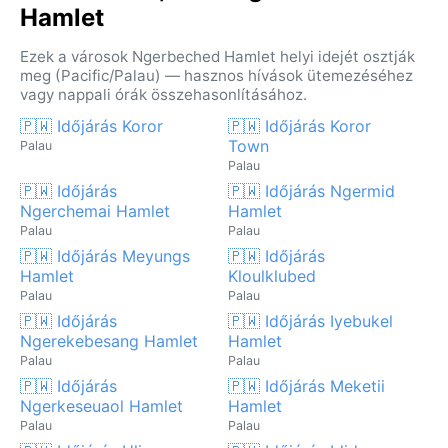
Hamlet
Ezek a városok Ngerbeched Hamlet helyi idejét osztják
meg (Pacific/Palau) — hasznos hívások ütemezéséhez
vagy nappali órák összehasonlításához.
🇵🇼 Időjárás Koror
🇵🇼 Időjárás Koror
Town
Palau
Palau
🇵🇼 Időjárás
🇵🇼 Időjárás Ngermid
Ngerchemai Hamlet
Hamlet
Palau
Palau
🇵🇼 Időjárás Meyungs
🇵🇼 Időjárás
Hamlet
Kloulklubed
Palau
Palau
🇵🇼 Időjárás
🇵🇼 Időjárás Iyebukel
Ngerekebesang Hamlet
Hamlet
Palau
Palau
🇵🇼 Időjárás
🇵🇼 Időjárás Meketii
Ngerkeseuaol Hamlet
Hamlet
Palau
Palau