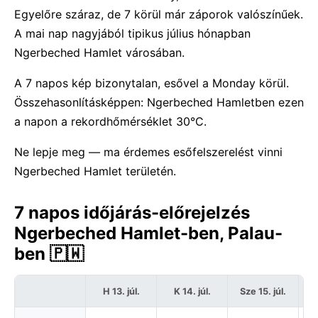
Egyelőre száraz, de 7 körül már záporok valószínűek.
A mai nap nagyjából tipikus július hónapban
Ngerbeched Hamlet városában.
A 7 napos kép bizonytalan, esővel a Monday körül.
Összehasonlításképpen: Ngerbeched Hamletben ezen
a napon a rekordhőmérséklet 30°C.
Ne lepje meg — ma érdemes esőfelszerelést vinni
Ngerbeched Hamlet területén.
7 napos időjárás-előrejelzés
Ngerbeched Hamlet-ben, Palau-
ben 🇵🇼
H 13. júl.
K 14. júl.
Sze 15. júl.
C