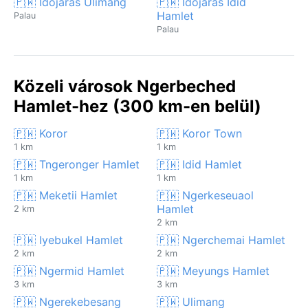
🇵🇼 Időjárás Ulimang
🇵🇼 Időjárás Idid
Hamlet
Palau
Palau
Közeli városok Ngerbeched
Hamlet-hez (300 km-en belül)
🇵🇼 Koror
🇵🇼 Koror Town
1 km
1 km
🇵🇼 Tngeronger Hamlet
🇵🇼 Idid Hamlet
1 km
1 km
🇵🇼 Meketii Hamlet
🇵🇼 Ngerkeseuaol
Hamlet
2 km
2 km
🇵🇼 Iyebukel Hamlet
🇵🇼 Ngerchemai Hamlet
2 km
2 km
🇵🇼 Ngermid Hamlet
🇵🇼 Meyungs Hamlet
3 km
3 km
🇵🇼 Ngerekebesang
🇵🇼 Ulimang