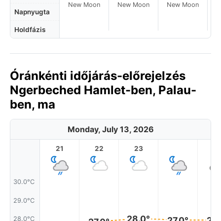
New Moon
New Moon
New Moon
Napnyugta
Holdfázis
Óránkénti időjárás-előrejelzés
Ngerbeched Hamlet-ben, Palau-
ben, ma
Monday, July 13, 2026
21
22
23
1
30.0°C
29.0°C
28.0°
28.0°C
27.0°
27.