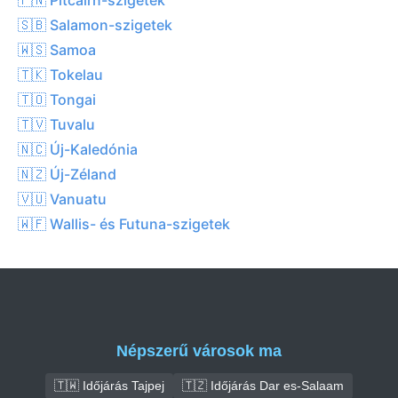
🇸🇧 Salamon-szigetek
🇼🇸 Samoa
🇹🇰 Tokelau
🇹🇴 Tongai
🇹🇻 Tuvalu
🇳🇨 Új-Kaledónia
🇳🇿 Új-Zéland
🇻🇺 Vanuatu
🇼🇫 Wallis- és Futuna-szigetek
Népszerű városok ma
🇹🇼 Időjárás Tajpej
🇹🇿 Időjárás Dar es-Salaam