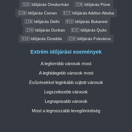
🇸🇩 Időjárás Omdurmán
🇮🇳 Időjárás Púne
🇨🇳 Időjárás Csinan
🇪🇹 Időjárás Addisz-Abeba
🇮🇳 Időjárás Delhi
🇷🇴 Időjárás Bukarest
🇿🇦 Időjárás Durban
🇪🇨 Időjárás Quito
🇸🇦 Időjárás Dzsidda
🇿🇦 Időjárás Fokváros
Extrém időjárási események
A legforróbb városok most
A leghidegebb városok most
Esőzésekkel leginkább sújtott városok
Legszelesebb városok
Legnaposabb városok
Most a legrosszabb levegőminőség