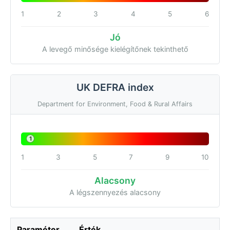
1
2
3
4
5
6
Jó
A levegő minősége kielégítőnek tekinthető
UK DEFRA index
Department for Environment, Food & Rural Affairs
1
1
3
5
7
9
10
Alacsony
A légszennyezés alacsony
Paraméter
Érték