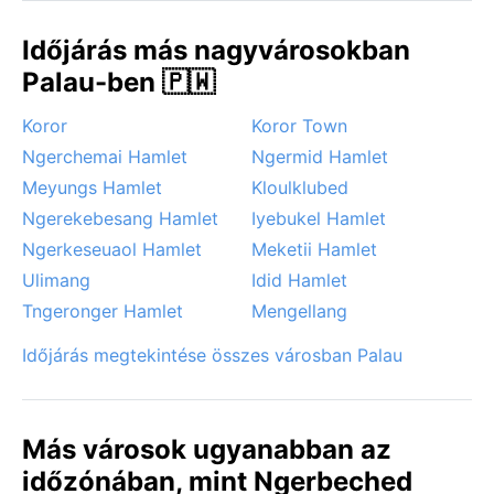
Időjárás más nagyvárosokban
Palau-ben 🇵🇼
Koror
Koror Town
Ngerchemai Hamlet
Ngermid Hamlet
Meyungs Hamlet
Kloulklubed
Ngerekebesang Hamlet
Iyebukel Hamlet
Ngerkeseuaol Hamlet
Meketii Hamlet
Ulimang
Idid Hamlet
Tngeronger Hamlet
Mengellang
Időjárás megtekintése összes városban Palau
Más városok ugyanabban az
időzónában, mint Ngerbeched