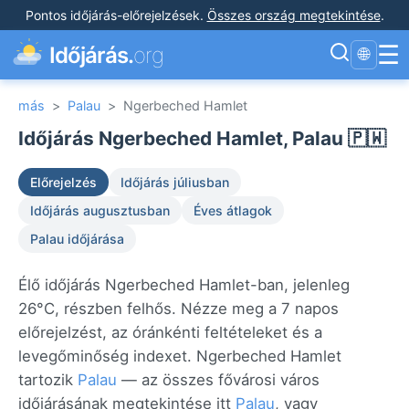
Pontos időjárás-előrejelzések
.
Összes ország megtekintése
.
☰
Időjárás.
org
🌐
más
>
Palau
>
Ngerbeched Hamlet
Időjárás Ngerbeched Hamlet, Palau 🇵🇼
Előrejelzés
Időjárás júliusban
Időjárás augusztusban
Éves átlagok
Palau időjárása
Élő időjárás Ngerbeched Hamlet-ban, jelenleg
26°C, részben felhős. Nézze meg a 7 napos
előrejelzést, az óránkénti feltételeket és a
levegőminőség indexet. Ngerbeched Hamlet
tartozik
Palau
— az összes fővárosi város
időjárásának megtekintése itt
Palau
, vagy