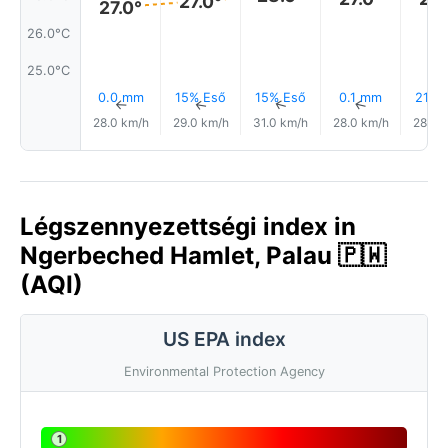
27.0°
27.0°
26.0°C
25.0°C
0.0 mm
15% Eső
15% Eső
0.1 mm
21% 
↑
↑
↑
↑
28.0 km/h
29.0 km/h
31.0 km/h
28.0 km/h
28.0 
Légszennyezettségi index in
Ngerbeched Hamlet, Palau 🇵🇼
(AQI)
US EPA index
Environmental Protection Agency
1