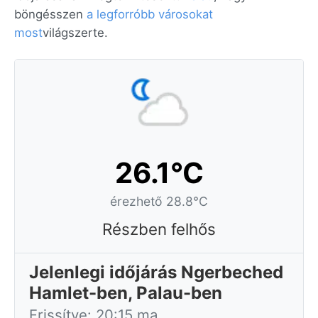
böngésszen
a legforróbb városokat
most
világszerte.
26.1°C
érezhető 28.8°C
Részben felhős
Jelenlegi időjárás Ngerbeched
Hamlet-ben, Palau-ben
Frissítve: 20:15 ma