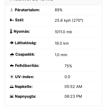
💧
Páratartalom:
89%
🌬️
Szél:
25.6 kph (270°)
🌡️
Nyomás:
1011.0 mb
👁️
Láthatóság:
19.0 km
🌧️
Csapadék:
1.0 mm
☁️
Felhőborítás:
75%
☀️
UV-index:
0.0
🌅
Napkelte:
05:52 AM
🌇
Napnyugta:
06:23 PM