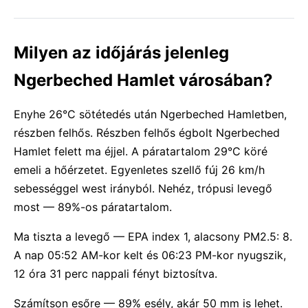
Milyen az időjárás jelenleg
Ngerbeched Hamlet városában?
Enyhe 26°C sötétedés után Ngerbeched Hamletben,
részben felhős. Részben felhős égbolt Ngerbeched
Hamlet felett ma éjjel. A páratartalom 29°C köré
emeli a hőérzetet. Egyenletes szellő fúj 26 km/h
sebességgel west irányból. Nehéz, trópusi levegő
most — 89%-os páratartalom.
Ma tiszta a levegő — EPA index 1, alacsony PM2.5: 8.
A nap 05:52 AM-kor kelt és 06:23 PM-kor nyugszik,
12 óra 31 perc nappali fényt biztosítva.
Számítson esőre — 89% esély, akár 50 mm is lehet.