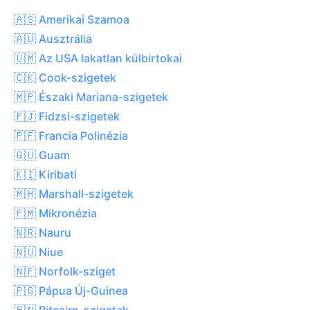
🇦🇸 Amerikai Szamoa
🇦🇺 Ausztrália
🇺🇲 Az USA lakatlan külbirtokai
🇨🇰 Cook-szigetek
🇲🇵 Északi Mariana-szigetek
🇫🇯 Fidzsi-szigetek
🇵🇫 Francia Polinézia
🇬🇺 Guam
🇰🇮 Kiribati
🇲🇭 Marshall-szigetek
🇫🇲 Mikronézia
🇳🇷 Nauru
🇳🇺 Niue
🇳🇫 Norfolk-sziget
🇵🇬 Pápua Új-Guinea
🇵🇳 Pitcairn-szigetek