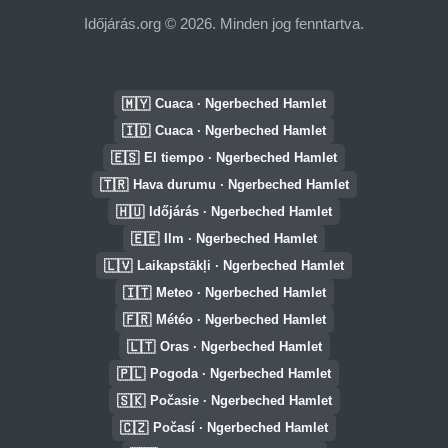
Időjárás.org © 2026. Minden jog fenntartva.
🇲🇾
Cuaca · Ngerbeched Hamlet
🇮🇩
Cuaca · Ngerbeched Hamlet
🇪🇸
El tiempo · Ngerbeched Hamlet
🇹🇷
Hava durumu · Ngerbeched Hamlet
🇭🇺
Időjárás · Ngerbeched Hamlet
🇪🇪
Ilm · Ngerbeched Hamlet
🇱🇻
Laikapstākļi · Ngerbeched Hamlet
🇮🇹
Meteo · Ngerbeched Hamlet
🇫🇷
Météo · Ngerbeched Hamlet
🇱🇹
Oras · Ngerbeched Hamlet
🇵🇱
Pogoda · Ngerbeched Hamlet
🇸🇰
Počasie · Ngerbeched Hamlet
🇨🇿
Počasí · Ngerbeched Hamlet