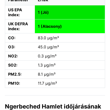
US EPA
1 (Jó)
index:
UK DEFRA
1 (Alacsony)
index:
CO:
83.0 µg/m³
O3:
45.0 µg/m³
NO2:
0.3 µg/m³
SO2:
1.3 µg/m³
PM2.5:
8.1 µg/m³
PM10:
11.7 µg/m³
Ngerbeched Hamlet időjárásának