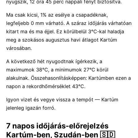
nyugszik, 12 óra 45 perc nappali fényt biztosítva.
Ma csak kicsi, 1% az esélye a csapadéknak,
legfeljebb 0 mm várható. A száraz időjárás várhatóan
kitart ma és ma éjjel. Ez körülbelül 3°C-kal haladja
meg a szokásos augusztus havi átlagot Kartúm
városában.
A következő hét nyugodtnak ígérkezik, a
maximumok 38°C, a minimumok 27°C körül
alakulnak. Összehasonlításképpen: Kartúmben ezen a
napon a rekordhőmérséklet 43°C.
Igyon vizet és vegye vissza a tempót — Kartúm
jelenleg igazán forró.
7 napos időjárás-előrejelzés
Kartúm-ben, Szudán-ben 🇸🇩