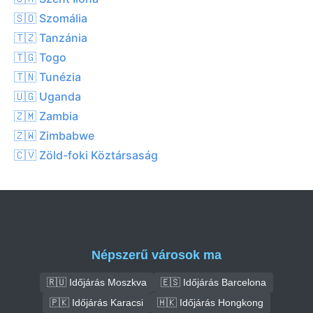
🇸🇴 Szomália
🇹🇿 Tanzánia
🇹🇬 Togo
🇹🇳 Tunézia
🇺🇬 Uganda
🇿🇲 Zambia
🇿🇼 Zimbabwe
🇨🇻 Zöld-foki Köztársaság
Népszerű városok ma
🇷🇺 Időjárás Moszkva
🇪🇸 Időjárás Barcelona
🇵🇰 Időjárás Karacsi
🇭🇰 Időjárás Hongkong