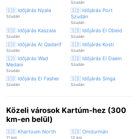
Szudán
🇸🇩 Időjárás Nyala
🇸🇩 Időjárás Port
Szudán
Szudán
Szudán
🇸🇩 Időjárás Kaszala
🇸🇩 Időjárás El Obeid
Szudán
Szudán
🇸🇩 Időjárás Al Qadarif
🇸🇩 Időjárás Kosti
Szudán
Szudán
🇸🇩 Időjárás Wad
🇸🇩 Időjárás El Daein
Medani
Szudán
Szudán
🇸🇩 Időjárás El Fasher
🇸🇩 Időjárás Singa
Szudán
Szudán
Közeli városok Kartúm-hez (300
km-en belül)
🇸🇩 Khartoum North
🇸🇩 Omdurmán
11 km
12 km