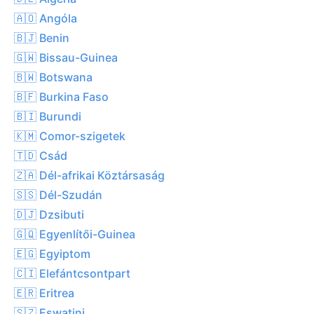
🇦🇴 Angóla
🇧🇯 Benin
🇬🇼 Bissau-Guinea
🇧🇼 Botswana
🇧🇫 Burkina Faso
🇧🇮 Burundi
🇰🇲 Comor-szigetek
🇹🇩 Csád
🇿🇦 Dél-afrikai Köztársaság
🇸🇸 Dél-Szudán
🇩🇯 Dzsibuti
🇬🇶 Egyenlítői-Guinea
🇪🇬 Egyiptom
🇨🇮 Elefántcsontpart
🇪🇷 Eritrea
🇸🇿 Eswatini