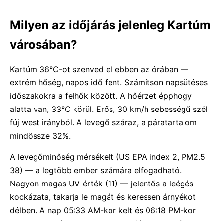
Milyen az időjárás jelenleg Kartúm
városában?
Kartúm 36°C-ot szenved el ebben az órában —
extrém hőség, napos idő fent. Számítson napsütéses
időszakokra a felhők között. A hőérzet épphogy
alatta van, 33°C körül. Erős, 30 km/h sebességű szél
fúj west irányból. A levegő száraz, a páratartalom
mindössze 32%.
A levegőminőség mérsékelt (US EPA index 2, PM2.5
38) — a legtöbb ember számára elfogadható.
Nagyon magas UV-érték (11) — jelentős a leégés
kockázata, takarja le magát és keressen árnyékot
délben. A nap 05:33 AM-kor kelt és 06:18 PM-kor