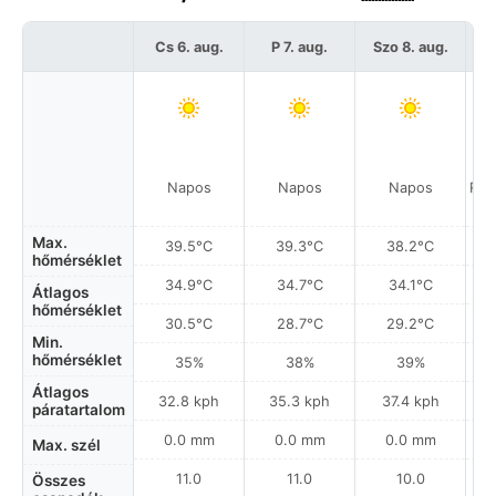
Cs 6. aug.
P 7. aug.
Szo 8. aug.
Napos
Napos
Napos
Rés
Max.
39.5°C
39.3°C
38.2°C
hőmérséklet
34.9°C
34.7°C
34.1°C
Átlagos
hőmérséklet
30.5°C
28.7°C
29.2°C
Min.
hőmérséklet
35%
38%
39%
Átlagos
32.8 kph
35.3 kph
37.4 kph
páratartalom
0.0 mm
0.0 mm
0.0 mm
Max. szél
11.0
11.0
10.0
Összes