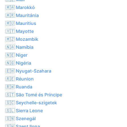
🇲🇦 Marokkó
🇲🇷 Mauritánia
🇲🇺 Mauritius
🇾🇹 Mayotte
🇲🇿 Mozambik
🇳🇦 Namíbia
🇳🇪 Niger
🇳🇬 Nigéria
🇪🇭 Nyugat-Szahara
🇷🇪 Réunion
🇷🇼 Ruanda
🇸🇹 São Tomé és Príncipe
🇸🇨 Seychelle-szigetek
🇸🇱 Sierra Leone
🇸🇳 Szenegál
🇸🇭 Szent Ilona