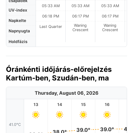
csapadék
05:33 AM
05:33 AM
05:33 AM
0
UV-index
06:18 PM
06:17 PM
06:17 PM
Napkelte
Waning
Waning
Last Quarter
Crescent
Crescent
Napnyugta
Holdfázis
Óránkénti időjárás-előrejelzés
Kartúm-ben, Szudán-ben, ma
Thursday, August 06, 2026
13
14
15
16
17
41.0°C
40.
39.0°
39.0°
38.0°