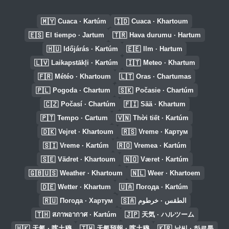
🇲🇾
🇮🇩
Cuaca · Kartúm
Cuaca · Khartoum
🇪🇸
🇹🇷
El tiempo · Jartum
Hava durumu · Hartum
🇭🇺
🇪🇪
Időjárás · Kartúm
Ilm · Hartum
🇱🇻
🇮🇹
Laikapstākļi · Kartúm
Meteo · Khartum
🇫🇷
🇱🇹
Météo · Khartoum
Oras · Chartumas
🇵🇱
🇸🇰
Pogoda · Chartum
Počasie · Chartúm
🇨🇿
🇫🇮
Počasí · Chartúm
Sää · Khartum
🇵🇹
🇻🇳
Tempo · Cartum
Thời tiết · Kartúm
🇩🇰
🇷🇸
Vejret · Khartoum
Vreme · Картум
🇸🇮
🇷🇴
Vreme · Kartúm
Vremea · Kartúm
🇸🇪
🇳🇴
Vädret · Khartoum
Været · Kartúm
🇬🇧🇺🇸
🇳🇱
Weather · Khartoum
Weer · Khartoem
🇩🇪
🇺🇦
Wetter · Khartum
Погода · Kartúm
🇷🇺
🇸🇦
Погода · Хартум
الطقس · خرطوم
🇹🇭
🇯🇵
สภาพอากาศ · Kartúm
天気 · ハルツーム
🇭🇰
🇹🇼
🇰🇷
天氣 · 喀土穆
天氣預報 · 喀土穆
날씨 · 하르툼