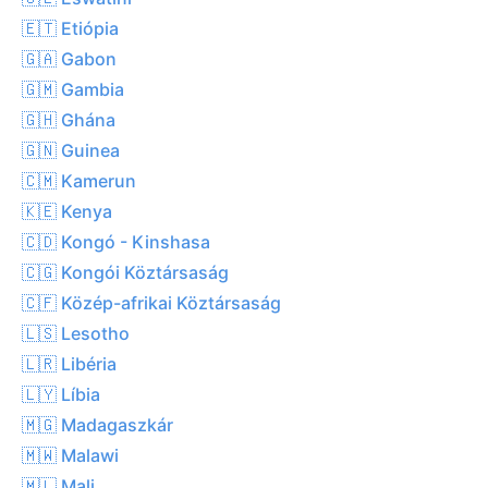
🇪🇹 Etiópia
🇬🇦 Gabon
🇬🇲 Gambia
🇬🇭 Ghána
🇬🇳 Guinea
🇨🇲 Kamerun
🇰🇪 Kenya
🇨🇩 Kongó - Kinshasa
🇨🇬 Kongói Köztársaság
🇨🇫 Közép-afrikai Köztársaság
🇱🇸 Lesotho
🇱🇷 Libéria
🇱🇾 Líbia
🇲🇬 Madagaszkár
🇲🇼 Malawi
🇲🇱 Mali