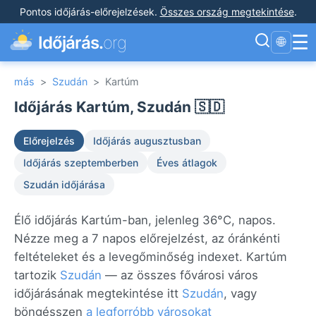
Pontos időjárás-előrejelzések
.
Összes ország megtekintése
.
☰
Időjárás.
org
🌐
más
>
Szudán
>
Kartúm
Időjárás Kartúm, Szudán 🇸🇩
Előrejelzés
Időjárás augusztusban
Időjárás szeptemberben
Éves átlagok
Szudán időjárása
Élő időjárás Kartúm-ban, jelenleg 36°C, napos.
Nézze meg a 7 napos előrejelzést, az óránkénti
feltételeket és a levegőminőség indexet. Kartúm
tartozik
Szudán
— az összes fővárosi város
időjárásának megtekintése itt
Szudán
, vagy
böngésszen
a legforróbb városokat