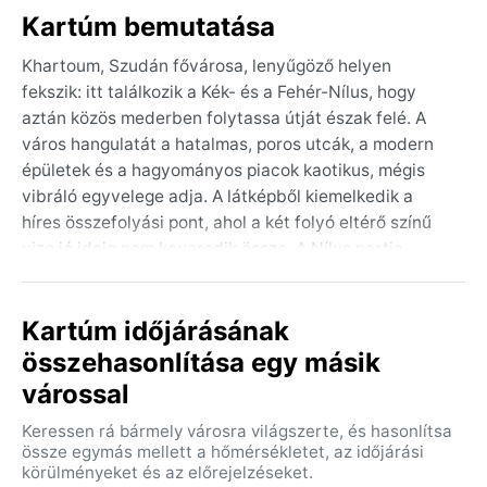
Kartúm bemutatása
Khartoum, Szudán fővárosa, lenyűgöző helyen
fekszik: itt találkozik a Kék- és a Fehér-Nílus, hogy
aztán közös mederben folytassa útját észak felé. A
város hangulatát a hatalmas, poros utcák, a modern
épületek és a hagyományos piacok kaotikus, mégis
vibráló egyvelege adja. A látképből kiemelkedik a
híres összefolyási pont, ahol a két folyó eltérő színű
vize jó ideig nem keveredik össze. A Nílus partja
mentén pálmafák sorakoznak, a városközpontban
pedig olyan ikonikus épületek állnak, mint a Szudáni
Kartúm időjárásának
Nemzeti Múzeum vagy a Nílus Szálló. A sivatagi
peremvidék közelsége miatt a város porral és
összehasonlítása egy másik
homokkal futtatott, aranyló fényben fürdik a késő
várossal
délutáni órákban.
Keressen rá bármely városra világszerte, és hasonlítsa
Khartoum éghajlata a Köppen-féle osztályozás szerint
össze egymás mellett a hőmérsékletet, az időjárási
BWh, azaz forró sivatagi klíma. A nyári hónapok
körülményeket és az előrejelzéseket.