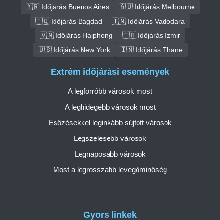
🇦🇷 Időjárás Buenos Aires
🇦🇺 Időjárás Melbourne
🇮🇶 Időjárás Bagdad
🇮🇳 Időjárás Vadodara
🇻🇳 Időjárás Haiphong
🇹🇷 Időjárás İzmir
🇺🇸 Időjárás New York
🇮🇳 Időjárás Thāne
Extrém időjárási események
A legforróbb városok most
A leghidegebb városok most
Esőzésekkel leginkább sújtott városok
Legszelesebb városok
Legnaposabb városok
Most a legrosszabb levegőminőség
Gyors linkek