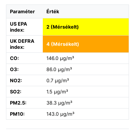
Paraméter
Érték
US EPA
2 (Mérsékelt)
index:
UK DEFRA
4 (Mérsékelt)
index:
CO:
146.0 µg/m³
O3:
86.0 µg/m³
NO2:
0.7 µg/m³
SO2:
1.5 µg/m³
PM2.5:
38.3 µg/m³
PM10:
143.0 µg/m³