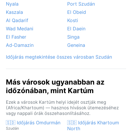
hatalmas porfalak, amelyek hirtelen sötétségbe
Nyala
Port Szudán
borítják a várost, és percek alatt vastag porréteget
Kaszala
El Obeid
raknak le mindenre. Ez a jelenség látványos, de
Al Qadarif
Kosti
veszélyes is lehet, légzőszervi problémákat okozva.
Khartoum időjárása tehát szélsőséges, de a téli
Wad Medani
El Daein
hónapokban a sivatagi klíma nyugodt, ragyogó arcát
El Fasher
Singa
mutatja.
Ad-Damazin
Geneina
Időjárás megtekintése összes városban Szudán
Más városok ugyanabban az
időzónában, mint Kartúm
Ezek a városok Kartúm helyi idejét osztják meg
(Africa/Khartoum) — hasznos hívások ütemezéséhez
vagy nappali órák összehasonlításához.
🇸🇩 Időjárás Omdurmán
🇸🇩 Időjárás Khartoum
North
Szudán