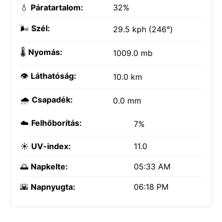
💧
Páratartalom:
32%
🌬️
Szél:
29.5 kph (246°)
🌡️
Nyomás:
1009.0 mb
👁️
Láthatóság:
10.0 km
🌧️
Csapadék:
0.0 mm
☁️
Felhőborítás:
7%
☀️
UV-index:
11.0
🌅
Napkelte:
05:33 AM
🌇
Napnyugta:
06:18 PM