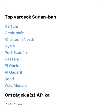
Top városok Sudan-ban
Kartúm
Omdurmán
Khartoum North
Nyala
Port Szudán
Kaszala
El Obeid
Al Qadarif
Kosti
Wad Medani
Országok a(z) Afrika
🇩🇿 Algéria