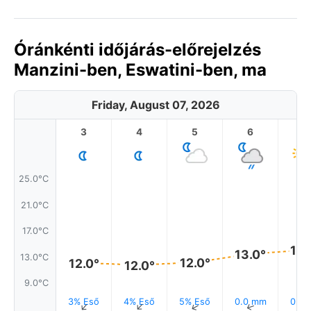
Óránkénti időjárás-előrejelzés
Manzini-ben, Eswatini-ben, ma
Friday, August 07, 2026
3
4
5
6
7
25.0°C
21.0°C
17.0°C
14.
13.0°
13.0°C
12.0°
12.0°
12.0°
9.0°C
3% Eső
4% Eső
5% Eső
0.0 mm
0.0
↑
↑
↑
↑