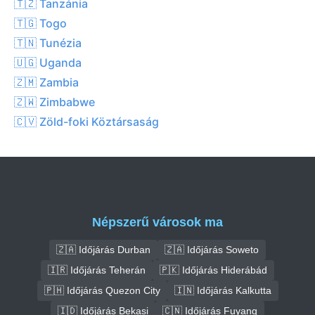
🇹🇿 Tanzánia
🇹🇬 Togo
🇹🇳 Tunézia
🇺🇬 Uganda
🇿🇲 Zambia
🇿🇼 Zimbabwe
🇨🇻 Zöld-foki Köztársaság
Népszerű városok ma
🇿🇦 Időjárás Durban
🇿🇦 Időjárás Soweto
🇮🇷 Időjárás Teherán
🇵🇰 Időjárás Hiderábád
🇵🇭 Időjárás Quezon City
🇮🇳 Időjárás Kalkutta
🇮🇩 Időjárás Bekasi
🇨🇳 Időjárás Fuyang