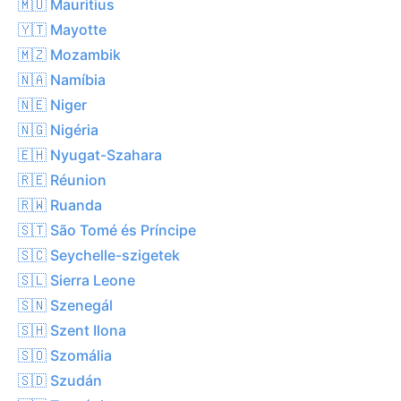
🇲🇺 Mauritius
🇾🇹 Mayotte
🇲🇿 Mozambik
🇳🇦 Namíbia
🇳🇪 Niger
🇳🇬 Nigéria
🇪🇭 Nyugat-Szahara
🇷🇪 Réunion
🇷🇼 Ruanda
🇸🇹 São Tomé és Príncipe
🇸🇨 Seychelle-szigetek
🇸🇱 Sierra Leone
🇸🇳 Szenegál
🇸🇭 Szent Ilona
🇸🇴 Szomália
🇸🇩 Szudán