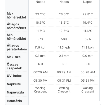
Napos
Napos
Napos
Max.
23.2°C
26.0°C
29.8°C
hőmérséklet
16.5°C
18.2°C
19.4°C
Átlagos
hőmérséklet
11.7°C
12.5°C
11.6°C
Min.
hőmérséklet
57%
58%
39%
Átlagos
11.9 kph
11.5 kph
11.2 kph
páratartalom
0.1 mm
0.1 mm
0.0 mm
Max. szél
6.0
6.0
5.0
Összes
csapadék
06:29 AM
06:29 AM
06:28 AM
UV-index
05:30 PM
05:31 PM
05:31 PM
Napkelte
Waning
Waning
Waning
N
Crescent
Crescent
Crescent
Napnyugta
Holdfázis