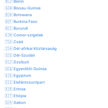
🇧🇯 Benin
🇬🇼 Bissau-Guinea
🇧🇼 Botswana
🇧🇫 Burkina Faso
🇧🇮 Burundi
🇰🇲 Comor-szigetek
🇹🇩 Csád
🇿🇦 Dél-afrikai Köztársaság
🇸🇸 Dél-Szudán
🇩🇯 Dzsibuti
🇬🇶 Egyenlítői-Guinea
🇪🇬 Egyiptom
🇨🇮 Elefántcsontpart
🇪🇷 Eritrea
🇪🇹 Etiópia
🇬🇦 Gabon