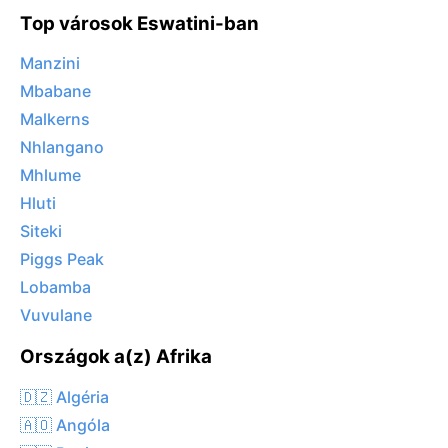
Top városok Eswatini-ban
Manzini
Mbabane
Malkerns
Nhlangano
Mhlume
Hluti
Siteki
Piggs Peak
Lobamba
Vuvulane
Országok a(z) Afrika
🇩🇿 Algéria
🇦🇴 Angóla