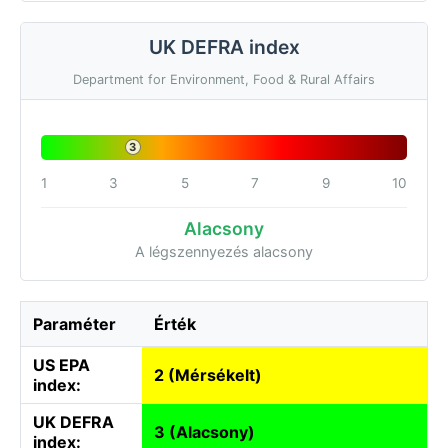
UK DEFRA index
Department for Environment, Food & Rural Affairs
3
1
3
5
7
9
10
Alacsony
A légszennyezés alacsony
Paraméter
Érték
US EPA
2 (Mérsékelt)
index:
UK DEFRA
3 (Alacsony)
index: