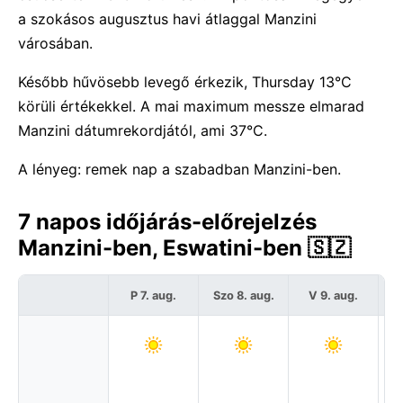
a szokásos augusztus havi átlaggal Manzini
városában.
Később hűvösebb levegő érkezik, Thursday 13°C
körüli értékekkel. A mai maximum messze elmarad
Manzini dátumrekordjától, ami 37°C.
A lényeg: remek nap a szabadban Manzini-ben.
7 napos időjárás-előrejelzés
Manzini-ben, Eswatini-ben 🇸🇿
P 7. aug.
Szo 8. aug.
V 9. aug.
H