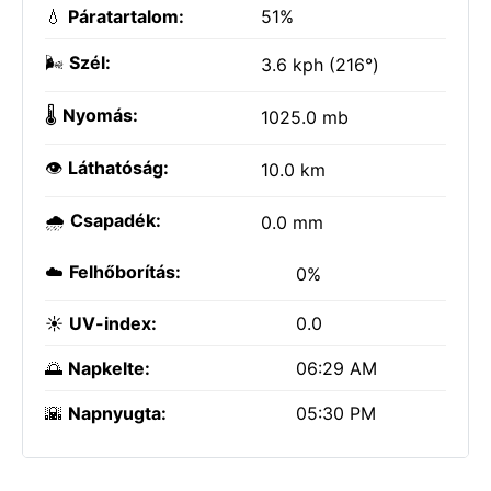
💧
Páratartalom:
51%
🌬️
Szél:
3.6 kph (216°)
🌡️
Nyomás:
1025.0 mb
👁️
Láthatóság:
10.0 km
🌧️
Csapadék:
0.0 mm
☁️
Felhőborítás:
0%
☀️
UV-index:
0.0
🌅
Napkelte:
06:29 AM
🌇
Napnyugta:
05:30 PM