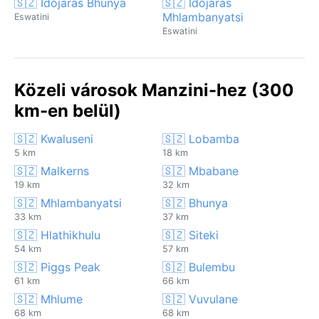
🇸🇿 Időjárás Bhunya
🇸🇿 Időjárás
Mhlambanyatsi
Eswatini
Eswatini
Közeli városok Manzini-hez (300
km-en belül)
🇸🇿 Kwaluseni
🇸🇿 Lobamba
5 km
18 km
🇸🇿 Malkerns
🇸🇿 Mbabane
19 km
32 km
🇸🇿 Mhlambanyatsi
🇸🇿 Bhunya
33 km
37 km
🇸🇿 Hlathikhulu
🇸🇿 Siteki
54 km
57 km
🇸🇿 Piggs Peak
🇸🇿 Bulembu
61 km
66 km
🇸🇿 Mhlume
🇸🇿 Vuvulane
68 km
68 km