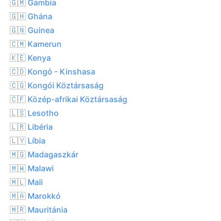
🇬🇲 Gambia
🇬🇭 Ghána
🇬🇳 Guinea
🇨🇲 Kamerun
🇰🇪 Kenya
🇨🇩 Kongó - Kinshasa
🇨🇬 Kongói Köztársaság
🇨🇫 Közép-afrikai Köztársaság
🇱🇸 Lesotho
🇱🇷 Libéria
🇱🇾 Líbia
🇲🇬 Madagaszkár
🇲🇼 Malawi
🇲🇱 Mali
🇲🇦 Marokkó
🇲🇷 Mauritánia