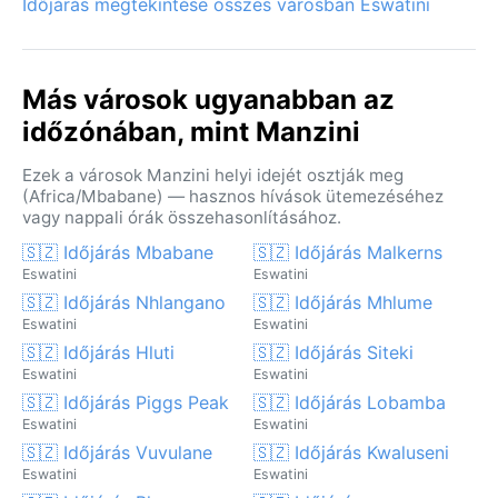
Időjárás megtekintése összes városban Eswatini
Más városok ugyanabban az
időzónában, mint Manzini
Ezek a városok Manzini helyi idejét osztják meg
(Africa/Mbabane) — hasznos hívások ütemezéséhez
vagy nappali órák összehasonlításához.
🇸🇿 Időjárás Mbabane
🇸🇿 Időjárás Malkerns
Eswatini
Eswatini
🇸🇿 Időjárás Nhlangano
🇸🇿 Időjárás Mhlume
Eswatini
Eswatini
🇸🇿 Időjárás Hluti
🇸🇿 Időjárás Siteki
Eswatini
Eswatini
🇸🇿 Időjárás Piggs Peak
🇸🇿 Időjárás Lobamba
Eswatini
Eswatini
🇸🇿 Időjárás Vuvulane
🇸🇿 Időjárás Kwaluseni
Eswatini
Eswatini