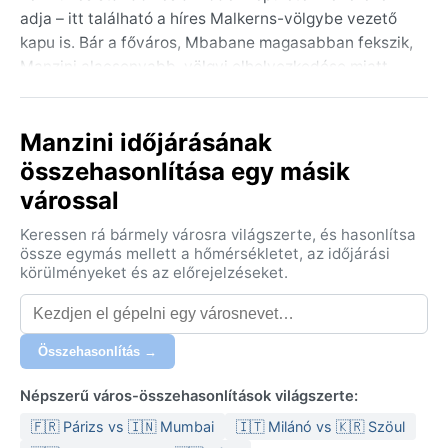
adja – itt található a híres Malkerns-völgybe vezető
kapu is. Bár a főváros, Mbabane magasabban fekszik,
Manzini alacsonyabb, völgyi elhelyezkedése miatt
melegebb és nyirkosabb mikroklímát kínál. A környék
dombjait szavanna és trópusi növényzet borítja, a
Manzini időjárásának
közeli Ezulwini-völgy pedig a királyi völgy néven
ismert, ahol hagyományos szertartásokat és
összehasonlítása egy másik
vadrezervátumokat találni.
várossal
A város éghajlata a nedves szubtrópusi, száraz tél
Keressen rá bármely városra világszerte, és hasonlítsa
típusba (Köppen: Cwa) sorolható. A nyarak
össze egymás mellett a hőmérsékletet, az időjárási
(november–március) forróak és csapadékosak, 30 °C
körülményeket és az előrejelzéseket.
körüli maximumokkal, gyakori délutáni zivatarokkal – a
páratartalom ilyenkor magas, 70–80% között mozog.
A telek (június–augusztus) hűvösek és szárazak,
Összehasonlítás →
nappal 20 °C körüli kellemes idővel, éjszakánként
viszont 5–10 °C-ra is lehűlhet a levegő. A legtöbb eső
Népszerű város-összehasonlítások világszerte:
(évi 800–900 mm) a nyári hónapokban hullik, a téli
🇫🇷 Párizs vs 🇮🇳 Mumbai
🇮🇹 Milánó vs 🇰🇷 Szöul
hónapok szinte csapadékmentesek. Mit érdemes