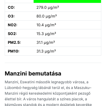
CO:
279.0 µg/m³
O3:
80.0 µg/m³
NO2:
10.4 µg/m³
SO2:
15.3 µg/m³
PM2.5:
31.1 µg/m³
PM10:
31.3 µg/m³
Manzini bemutatása
Manzini, Eswatini második legnagyobb városa, a
Lúbombó-hegység lábánál terül el, és a Maszuku–
Manzini régió kereskedelmi központjaként pezsgő
élettel bír. A város hangulatát a színes piacok, a
kézműves standok és a modern épületek keveréke