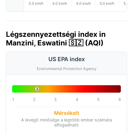
3.0 km/h
4.0 km/h
4.0 km/h
5.0 km/h
5.0 k
Légszennyezettségi index in
Manzini, Eswatini 🇸🇿 (AQI)
US EPA index
Environmental Protection Agency
2
1
2
3
4
5
6
Mérsékelt
A levegő minősége a legtöbb ember számára
elfogadható