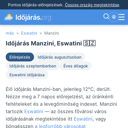
Pontos időjárás-előrejelzések
.
Összes ország megtekintése
.
☰
Időjárás.
org
🌐
más
>
Eswatini
>
Manzini
Időjárás Manzini, Eswatini 🇸🇿
Előrejelzés
Időjárás augusztusban
Időjárás szeptemberben
Éves átlagok
Eswatini időjárása
Élő időjárás Manzini-ban, jelenleg 12°C, derült.
Nézze meg a 7 napos előrejelzést, az óránkénti
feltételeket és a levegőminőség indexet. Manzini
tartozik
Eswatini
— az összes fővárosi város
időjárásának megtekintése itt
Eswatini
, vagy
böngésszen
a legforróbb városokat