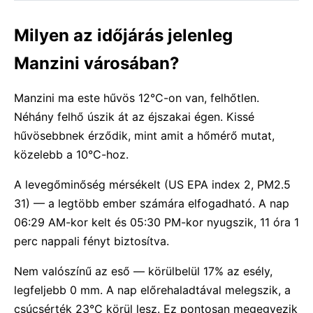
Milyen az időjárás jelenleg
Manzini városában?
Manzini ma este hűvös 12°C-on van, felhőtlen.
Néhány felhő úszik át az éjszakai égen. Kissé
hűvösebbnek érződik, mint amit a hőmérő mutat,
közelebb a 10°C-hoz.
A levegőminőség mérsékelt (US EPA index 2, PM2.5
31) — a legtöbb ember számára elfogadható. A nap
06:29 AM-kor kelt és 05:30 PM-kor nyugszik, 11 óra 1
perc nappali fényt biztosítva.
Nem valószínű az eső — körülbelül 17% az esély,
legfeljebb 0 mm. A nap előrehaladtával melegszik, a
csúcsérték 23°C körül lesz. Ez pontosan megegyezik