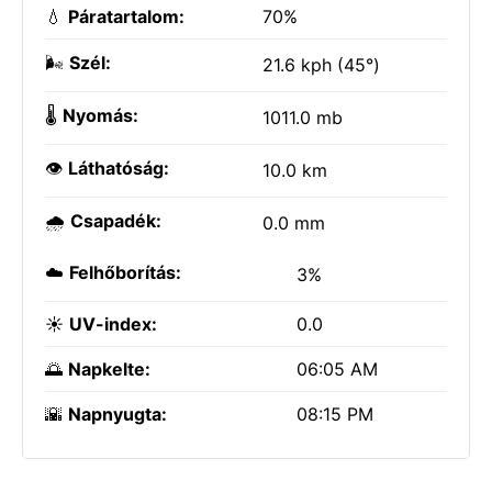
💧
Páratartalom:
70%
🌬️
Szél:
21.6 kph (45°)
🌡️
Nyomás:
1011.0 mb
👁️
Láthatóság:
10.0 km
🌧️
Csapadék:
0.0 mm
☁️
Felhőborítás:
3%
☀️
UV-index:
0.0
🌅
Napkelte:
06:05 AM
🌇
Napnyugta:
08:15 PM