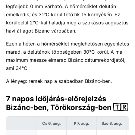
legfeljebb 0 mm várható. A hőmérséklet délután
emelkedik, és 31°C körül tetőzik 15 környékén. Ez
körülbelül 2°C-kal haladja meg a szokásos augusztus
havi átlagot Bizánc városában.
Ezen a héten a hőmérséklet meglehetősen egyenletes
marad, a délutánok többségében 30°C körül. A mai
maximum messze elmarad Bizánc dátumrekordjától,
ami 34°C.
A lényeg: remek nap a szabadban Bizánc-ben.
7 napos időjárás-előrejelzés
Bizánc-ben, Törökország-ben 🇹🇷
Cs 6. aug.
P 7. aug.
Szo 8. aug.