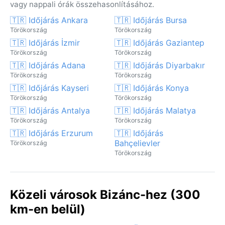
vagy nappali órák összehasonlításához.
🇹🇷 Időjárás Ankara
🇹🇷 Időjárás Bursa
Törökország
Törökország
🇹🇷 Időjárás İzmir
🇹🇷 Időjárás Gaziantep
Törökország
Törökország
🇹🇷 Időjárás Adana
🇹🇷 Időjárás Diyarbakır
Törökország
Törökország
🇹🇷 Időjárás Kayseri
🇹🇷 Időjárás Konya
Törökország
Törökország
🇹🇷 Időjárás Antalya
🇹🇷 Időjárás Malatya
Törökország
Törökország
🇹🇷 Időjárás Erzurum
🇹🇷 Időjárás
Bahçelievler
Törökország
Törökország
Közeli városok Bizánc-hez (300
km-en belül)