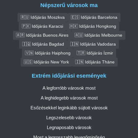
Népszerű városok ma
🇷🇺 Időjárás Moszkva
🇪🇸 Időjárás Barcelona
🇵🇰 Időjárás Karacsi
🇭🇰 Időjárás Hongkong
🇦🇷 Időjárás Buenos Aires
🇦🇺 Időjárás Melbourne
🇮🇶 Időjárás Bagdad
🇮🇳 Időjárás Vadodara
🇻🇳 Időjárás Haiphong
🇹🇷 Időjárás İzmir
🇺🇸 Időjárás New York
🇮🇳 Időjárás Thāne
Extrém időjárási események
A legforróbb városok most
A leghidegebb városok most
Esőzésekkel leginkább sújtott városok
Legszelesebb városok
Legnaposabb városok
Most a legrosszabb levegőminőség