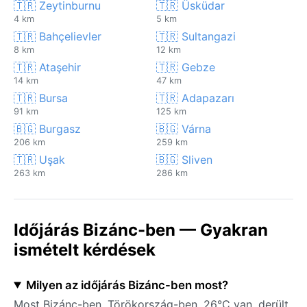
🇹🇷 Zeytinburnu
🇹🇷 Üsküdar
4 km
5 km
🇹🇷 Bahçelievler
🇹🇷 Sultangazi
8 km
12 km
🇹🇷 Ataşehir
🇹🇷 Gebze
14 km
47 km
🇹🇷 Bursa
🇹🇷 Adapazarı
91 km
125 km
🇧🇬 Burgasz
🇧🇬 Várna
206 km
259 km
🇹🇷 Uşak
🇧🇬 Sliven
263 km
286 km
Időjárás Bizánc-ben — Gyakran
ismételt kérdések
Milyen az időjárás Bizánc-ben most?
Most Bizánc-ben, Törökország-ben, 26°C van, derült.