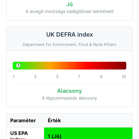
Jó
A levegő minősége kielégítőnek tekinthető
UK DEFRA index
Department for Environment, Food & Rural Affairs
1
1
3
5
7
9
10
Alacsony
A légszennyezés alacsony
Paraméter
Érték
US EPA
1 (Jó)