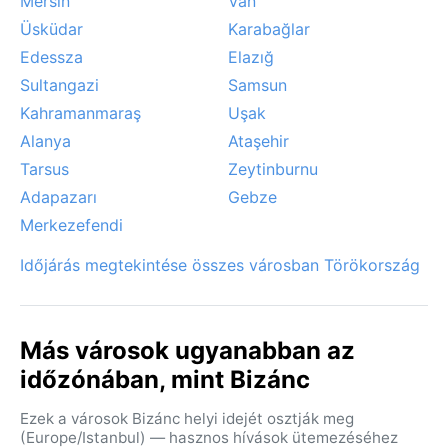
Mersin
Van
Üsküdar
Karabağlar
Edessza
Elazığ
Sultangazi
Samsun
Kahramanmaraş
Uşak
Alanya
Ataşehir
Tarsus
Zeytinburnu
Adapazarı
Gebze
Merkezefendi
Időjárás megtekintése összes városban Törökország
Más városok ugyanabban az
időzónában, mint Bizánc
Ezek a városok Bizánc helyi idejét osztják meg
(Europe/Istanbul) — hasznos hívások ütemezéséhez