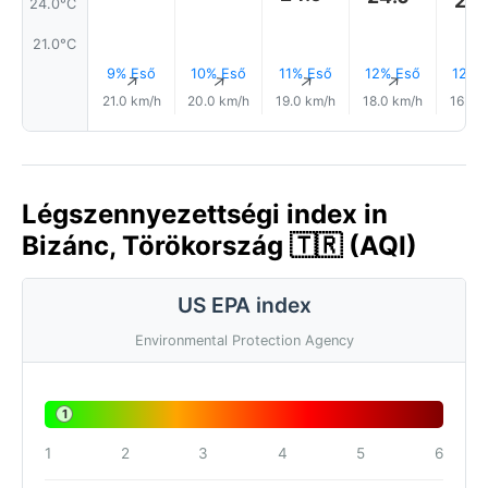
24.
24.0°C
21.0°C
9% Eső
10% Eső
11% Eső
12% Eső
12% 
↑
↑
↑
↑
21.0 km/h
20.0 km/h
19.0 km/h
18.0 km/h
16.0 
Légszennyezettségi index in
Bizánc, Törökország 🇹🇷 (AQI)
US EPA index
Environmental Protection Agency
1
1
2
3
4
5
6