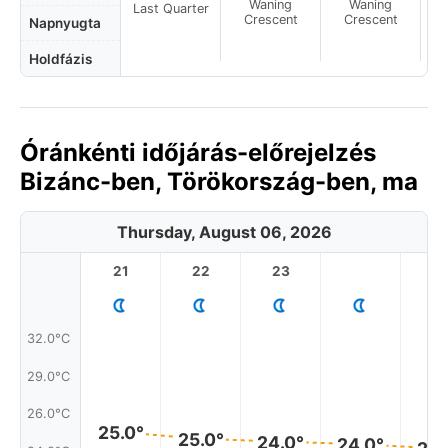
Waning
Waning
Last Quarter
Crescent
Crescent
Napnyugta
Holdfázis
Óránkénti időjárás-előrejelzés
Bizánc-ben, Törökország-ben, ma
Thursday, August 06, 2026
21
22
23
1
32.0°C
29.0°C
26.0°C
25.0°
25.0°
24.0°
24.0°