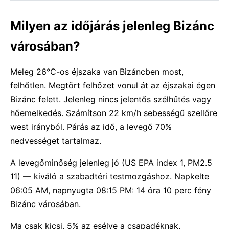
Milyen az időjárás jelenleg Bizánc
városában?
Meleg 26°C-os éjszaka van Bizáncben most,
felhőtlen. Megtört felhőzet vonul át az éjszakai égen
Bizánc felett. Jelenleg nincs jelentős szélhűtés vagy
hőemelkedés. Számítson 22 km/h sebességű szellőre
west irányból. Párás az idő, a levegő 70%
nedvességet tartalmaz.
A levegőminőség jelenleg jó (US EPA index 1, PM2.5
11) — kiváló a szabadtéri testmozgáshoz. Napkelte
06:05 AM, napnyugta 08:15 PM: 14 óra 10 perc fény
Bizánc városában.
Ma csak kicsi, 5% az esélye a csapadéknak,