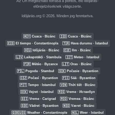
Az Ön megbízható forrása a pontos, élő időjárás-
előrejelzéseknek világszerte.
Időjárás.org © 2026. Minden jog fenntartva.
🇲🇾
🇮🇩
Cuaca · Bizánc
Cuaca · Bizánc
🇪🇸
🇹🇷
El tiempo · Constantinopla
Hava durumu · İstanbul
🇭🇺
🇪🇪
Időjárás · Bizánc
Ilm · Bizánc
🇱🇻
🇮🇹
Laikapstākļi · Stambula
Meteo · Istanbul
🇫🇷
🇱🇹
Météo · Byzance
Oras · Bizánc
🇵🇱
🇸🇰
Pogoda · Stambuł
Počasie · Byzantion
🇨🇿
🇫🇮
Počasí · Byzantion
Sää · Byzantion
🇵🇹
🇻🇳
Tempo · Istambul
Thời tiết · Bizánc
🇩🇰
🇷🇸
Vejret · Istanbul
Vreme · Истанбул
🇸🇮
🇷🇴
Vreme · Carigrad
Vremea · Bizánc
🇸🇪
🇳🇴
Vädret · Byzantion
Været · Bizánc
🇬🇧🇺🇸
🇳🇱
Weather · Constantinople
Weer · Istanbul