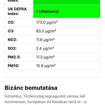
index:
UK DEFRA
1 (Alacsony)
index:
CO:
173.0 µg/m³
O3:
83.0 µg/m³
NO2:
11.6 µg/m³
SO2:
2.4 µg/m³
PM2.5:
11.3 µg/m³
PM10:
15.9 µg/m³
Bizánc bemutatása
Isztambul, Törökország legnagyobb városa, két
kontinensen, Európában és Ázsiában terül el – a