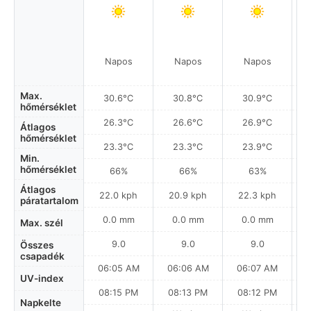
Napos
Napos
Napos
Max.
30.6°C
30.8°C
30.9°C
hőmérséklet
26.3°C
26.6°C
26.9°C
Átlagos
hőmérséklet
23.3°C
23.3°C
23.9°C
Min.
hőmérséklet
66%
66%
63%
Átlagos
22.0 kph
20.9 kph
22.3 kph
páratartalom
0.0 mm
0.0 mm
0.0 mm
Max. szél
9.0
9.0
9.0
Összes
csapadék
06:05 AM
06:06 AM
06:07 AM
0
UV-index
08:15 PM
08:13 PM
08:12 PM
Napkelte