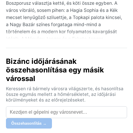
Boszporusz választja ketté, és köti össze egyben. A
város vibráló, sosem pihen: a Hagia Sophia és a Kék
mecset lenyűgöző sziluettje, a Topkapi palota kincsei,
a Nagy Bazár színes forgataga mind-mind a
történelem és a modern kor folyamatos kavargását
idézik. A Márvány-tenger és a Fekete-tenger
találkozásánál fekszik, dombokra épült, ahonnan
mindenhonnan vízre nyílik kilátás. Istanbulban a múlt
Bizánc időjárásának
és a jelen egymásba fonódik, a keleti nyugalom és a
nyugati pörgés egyedi keveréke.
összehasonlítása egy másik
várossal
A Köppen-féle osztályozás szerint Isztambul éghajlata
Csa, azaz forró nyarú mediterrán. A nyarak forrók és
Keressen rá bármely városra világszerte, és hasonlítsa
szárazak, a hőmérséklet gyakran meghaladja a 30 °C-
össze egymás mellett a hőmérsékletet, az időjárási
ot, a páratartalom viszont a tenger közelsége miatt
körülményeket és az előrejelzéseket.
mérsékelt, így a kánikula elviselhető. A tél enyhe, de
csapadékos: a legtöbb eső december és február
között hullik, és néha a hó sem ritka – bár hamar
Összehasonlítás →
elolvad. A tavasz és az ősz a legkellemesebb, ilyenkor