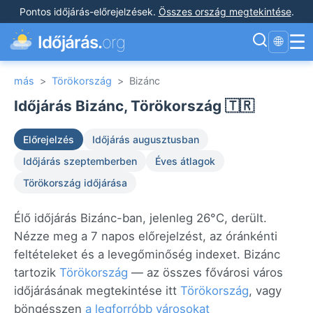
Pontos időjárás-előrejelzések
.
Összes ország megtekintése
.
☰
Időjárás.
org
🌐
más
>
Törökország
>
Bizánc
Időjárás Bizánc, Törökország 🇹🇷
Előrejelzés
Időjárás augusztusban
Időjárás szeptemberben
Éves átlagok
Törökország időjárása
Élő időjárás Bizánc-ban, jelenleg 26°C, derült.
Nézze meg a 7 napos előrejelzést, az óránkénti
feltételeket és a levegőminőség indexet. Bizánc
tartozik
Törökország
— az összes fővárosi város
időjárásának megtekintése itt
Törökország
, vagy
böngésszen
a legforróbb városokat