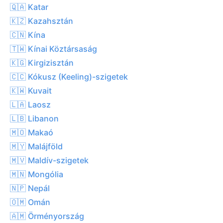
🇶🇦 Katar
🇰🇿 Kazahsztán
🇨🇳 Kína
🇹🇼 Kínai Köztársaság
🇰🇬 Kirgizisztán
🇨🇨 Kókusz (Keeling)-szigetek
🇰🇼 Kuvait
🇱🇦 Laosz
🇱🇧 Libanon
🇲🇴 Makaó
🇲🇾 Malájföld
🇲🇻 Maldív-szigetek
🇲🇳 Mongólia
🇳🇵 Nepál
🇴🇲 Omán
🇦🇲 Örményország