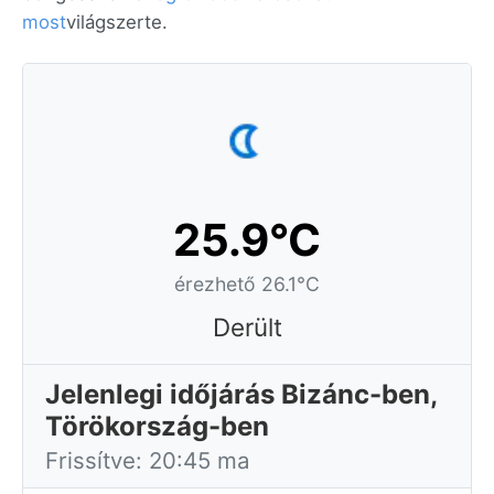
most
világszerte.
25.9°C
érezhető 26.1°C
Derült
Jelenlegi időjárás Bizánc-ben,
Törökország-ben
Frissítve: 20:45 ma