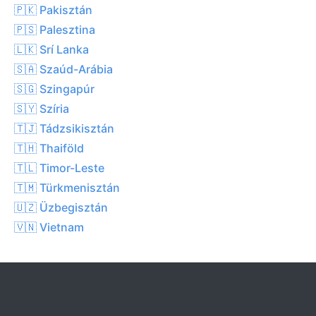
🇵🇰 Pakisztán
🇵🇸 Palesztina
🇱🇰 Srí Lanka
🇸🇦 Szaúd-Arábia
🇸🇬 Szingapúr
🇸🇾 Szíria
🇹🇯 Tádzsikisztán
🇹🇭 Thaiföld
🇹🇱 Timor-Leste
🇹🇲 Türkmenisztán
🇺🇿 Üzbegisztán
🇻🇳 Vietnam