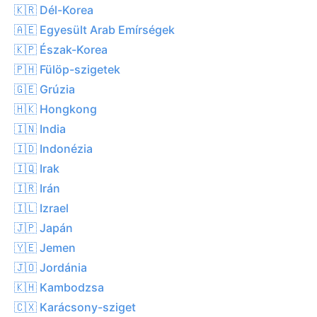
🇰🇷 Dél-Korea
🇦🇪 Egyesült Arab Emírségek
🇰🇵 Észak-Korea
🇵🇭 Fülöp-szigetek
🇬🇪 Grúzia
🇭🇰 Hongkong
🇮🇳 India
🇮🇩 Indonézia
🇮🇶 Irak
🇮🇷 Irán
🇮🇱 Izrael
🇯🇵 Japán
🇾🇪 Jemen
🇯🇴 Jordánia
🇰🇭 Kambodzsa
🇨🇽 Karácsony-sziget