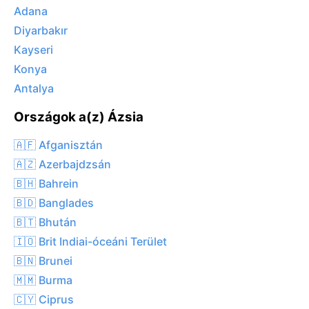
Adana
Diyarbakır
Kayseri
Konya
Antalya
Országok a(z) Ázsia
🇦🇫 Afganisztán
🇦🇿 Azerbajdzsán
🇧🇭 Bahrein
🇧🇩 Banglades
🇧🇹 Bhután
🇮🇴 Brit Indiai-óceáni Terület
🇧🇳 Brunei
🇲🇲 Burma
🇨🇾 Ciprus