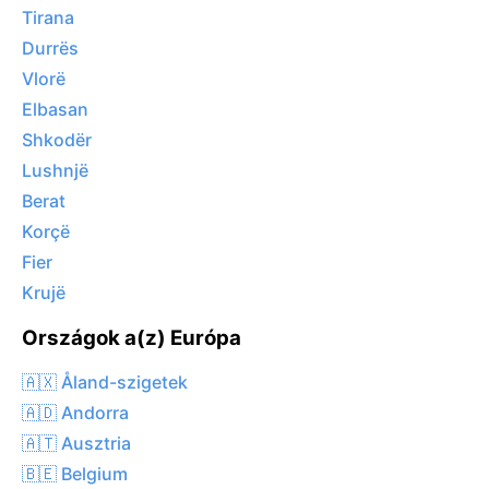
Tirana
Durrës
Vlorë
Elbasan
Shkodër
Lushnjë
Berat
Korçë
Fier
Krujë
Országok a(z) Európa
🇦🇽 Åland-szigetek
🇦🇩 Andorra
🇦🇹 Ausztria
🇧🇪 Belgium