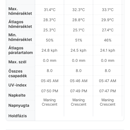
Max.
31.4°C
32.3°C
33.1°C
hőmérséklet
28.3°C
28.8°C
29.9°C
Átlagos
hőmérséklet
25.3°C
25.1°C
27.4°C
Min.
hőmérséklet
50%
51%
46%
Átlagos
24.8 kph
24.5 kph
24.1 kph
páratartalom
0.0 mm
0.0 mm
0.0 mm
Max. szél
8.0
8.0
8.0
Összes
csapadék
05:45 AM
05:46 AM
05:47 AM
0
UV-index
07:50 PM
07:49 PM
07:47 PM
Napkelte
Waning
Waning
Waning
N
Crescent
Crescent
Crescent
Napnyugta
Holdfázis