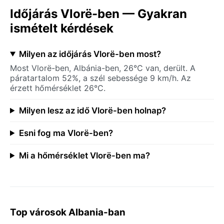
Időjárás Vlorë-ben — Gyakran
ismételt kérdések
Milyen az időjárás Vlorë-ben most?
Most Vlorë-ben, Albánia-ben, 26°C van, derült. A
páratartalom 52%, a szél sebessége 9 km/h. Az
érzett hőmérséklet 26°C.
Milyen lesz az idő Vlorë-ben holnap?
Esni fog ma Vlorë-ben?
Mi a hőmérséklet Vlorë-ben ma?
Top városok Albania-ban