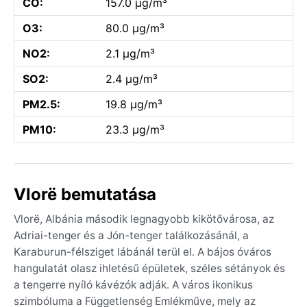
CO:
157.0 µg/m³
O3:
80.0 µg/m³
NO2:
2.1 µg/m³
SO2:
2.4 µg/m³
PM2.5:
19.8 µg/m³
PM10:
23.3 µg/m³
Vlorë bemutatása
Vlorë, Albánia második legnagyobb kikötővárosa, az
Adriai-tenger és a Jón-tenger találkozásánál, a
Karaburun-félsziget lábánál terül el. A bájos óváros
hangulatát olasz ihletésű épületek, széles sétányok és
a tengerre nyíló kávézók adják. A város ikonikus
szimbóluma a Függetlenség Emlékműve, mely az