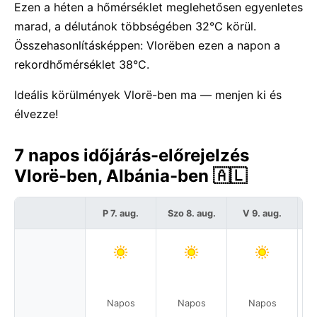
Ezen a héten a hőmérséklet meglehetősen egyenletes
marad, a délutánok többségében 32°C körül.
Összehasonlításképpen: Vlorëben ezen a napon a
rekordhőmérséklet 38°C.
Ideális körülmények Vlorë-ben ma — menjen ki és
élvezze!
7 napos időjárás-előrejelzés
Vlorë-ben, Albánia-ben 🇦🇱
P 7. aug.
Szo 8. aug.
V 9. aug.
H
Napos
Napos
Napos