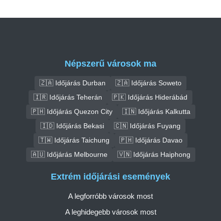
Népszerű városok ma
🇿🇦 Időjárás Durban
🇿🇦 Időjárás Soweto
🇮🇷 Időjárás Teherán
🇵🇰 Időjárás Hiderábád
🇵🇭 Időjárás Quezon City
🇮🇳 Időjárás Kalkutta
🇮🇩 Időjárás Bekasi
🇨🇳 Időjárás Fuyang
🇹🇼 Időjárás Taichung
🇵🇭 Időjárás Davao
🇦🇺 Időjárás Melbourne
🇻🇳 Időjárás Haiphong
Extrém időjárási események
A legforróbb városok most
A leghidegebb városok most