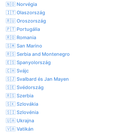
🇳🇴 Norvégia
🇮🇹 Olaszország
🇷🇺 Oroszország
🇵🇹 Portugália
🇷🇴 Romania
🇸🇲 San Marino
🇷🇸 Serbia and Montenegro
🇪🇸 Spanyolország
🇨🇭 Svájc
🇸🇯 Svalbard és Jan Mayen
🇸🇪 Svédország
🇷🇸 Szerbia
🇸🇰 Szlovákia
🇸🇮 Szlovénia
🇺🇦 Ukrajna
🇻🇦 Vatikán