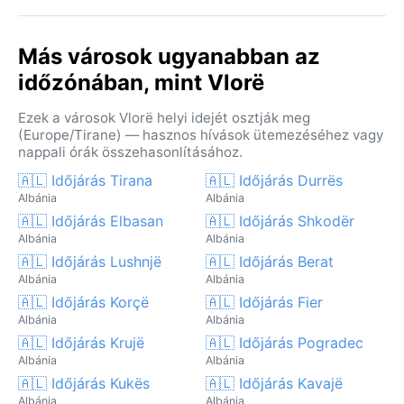
Más városok ugyanabban az
időzónában, mint Vlorë
Ezek a városok Vlorë helyi idejét osztják meg
(Europe/Tirane) — hasznos hívások ütemezéséhez vagy
nappali órák összehasonlításához.
🇦🇱 Időjárás Tirana
🇦🇱 Időjárás Durrës
Albánia
Albánia
🇦🇱 Időjárás Elbasan
🇦🇱 Időjárás Shkodër
Albánia
Albánia
🇦🇱 Időjárás Lushnjë
🇦🇱 Időjárás Berat
Albánia
Albánia
🇦🇱 Időjárás Korçë
🇦🇱 Időjárás Fier
Albánia
Albánia
🇦🇱 Időjárás Krujë
🇦🇱 Időjárás Pogradec
Albánia
Albánia
🇦🇱 Időjárás Kukës
🇦🇱 Időjárás Kavajë
Albánia
Albánia