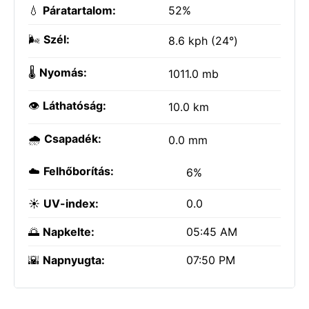
💧
Páratartalom:
52%
🌬️
Szél:
8.6 kph (24°)
🌡️
Nyomás:
1011.0 mb
👁️
Láthatóság:
10.0 km
🌧️
Csapadék:
0.0 mm
☁️
Felhőborítás:
6%
☀️
UV-index:
0.0
🌅
Napkelte:
05:45 AM
🌇
Napnyugta:
07:50 PM