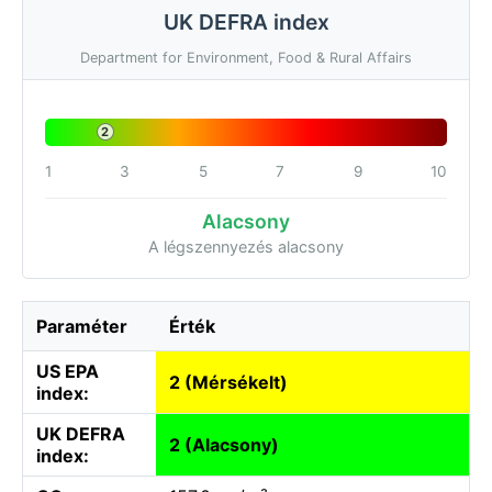
UK DEFRA index
Department for Environment, Food & Rural Affairs
2
1
3
5
7
9
10
Alacsony
A légszennyezés alacsony
Paraméter
Érték
US EPA
2 (Mérsékelt)
index:
UK DEFRA
2 (Alacsony)
index: