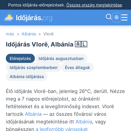
Pontos időjárás-előrejelzések
.
Összes ország megtekintése
.
☰
Időjárás.
org
🌐
más
>
Albánia
>
Vlorë
Időjárás Vlorë, Albánia 🇦🇱
Előrejelzés
Időjárás augusztusban
Időjárás szeptemberben
Éves átlagok
Albánia időjárása
Élő időjárás Vlorë-ban, jelenleg 26°C, derült. Nézze
meg a 7 napos előrejelzést, az óránkénti
feltételeket és a levegőminőség indexet. Vlorë
tartozik
Albánia
— az összes fővárosi város
időjárásának megtekintése itt
Albánia
, vagy
böngésszen
a legforróbb városokat