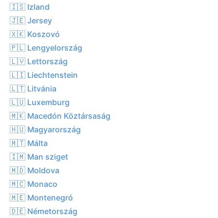
🇮🇸 Izland
🇯🇪 Jersey
🇽🇰 Koszovó
🇵🇱 Lengyelország
🇱🇻 Lettország
🇱🇮 Liechtenstein
🇱🇹 Litvánia
🇱🇺 Luxemburg
🇲🇰 Macedón Köztársaság
🇭🇺 Magyarország
🇲🇹 Málta
🇮🇲 Man sziget
🇲🇩 Moldova
🇲🇨 Monaco
🇲🇪 Montenegró
🇩🇪 Németország