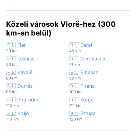
Közeli városok Vlorë-hez (300
km-en belül)
🇦🇱 Fier
🇦🇱 Berat
29 km
48 km
🇦🇱 Lushnjë
🇦🇱 Gjirokastër
56 km
71 km
🇦🇱 Kavajë
🇦🇱 Elbasan
80 km
88 km
🇦🇱 Durrës
🇦🇱 Tirana
95 km
100 km
🇦🇱 Pogradec
🇦🇱 Korçë
110 km
111 km
🇦🇱 Krujë
🇲🇰 Struga
119 km
128 km