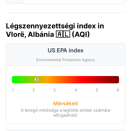
Légszennyezettségi index in
Vlorë, Albánia 🇦🇱 (AQI)
US EPA index
Environmental Protection Agency
2
1
2
3
4
5
6
Mérsékelt
A levegő minősége a legtöbb ember számára
elfogadható