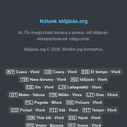
Rólunk Időjárás.org
Az Ön megbízható forrása a pontos, élő időjárás-
előrejelzéseknek világszerte.
Időjárás.org © 2026. Minden jog fenntartva.
🇲🇾
🇮🇩
🇪🇸
Cuaca · Vlorë
Cuaca · Vlorë
El tiempo · Vlorë
🇹🇷
🇭🇺
Hava durumu · Vlorë
Időjárás · Vlorë
🇪🇪
🇱🇻
Ilm · Vlorë
Laikapstākļi · Vļora
🇮🇹
🇫🇷
🇱🇹
Meteo · Valona
Météo · Vlora
Oras · Vliorė
🇵🇱
🇸🇰
Pogoda · Wlora
Počasie · Vlorë
🇨🇿
🇫🇮
🇵🇹
Počasí · Vlorë
Sää · Vlorë
Tempo · Vlorë
🇻🇳
🇩🇰
Thời tiết · Vlorë
Vejret · Vlorë
🇷🇸
🇸🇮
Vreme · Валона
Vreme · Vlorë