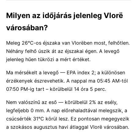
Milyen az időjárás jelenleg Vlorë
városában?
Meleg 26°C-os éjszaka van Vlorëben most, felhőtlen.
Néhány felhő úszik át az éjszakai égen. A levegő
jelenleg hűen tükrözi a mért értéket.
Ma mérsékelt a levegő — EPA index 2; a különösen
érzékenyek észrevehetik. A nappal ma 05:45 AM-tól
07:50 PM-ig tart – körülbelül 14 óra 5 perc.
Nem valószínű az eső — körülbelül 2% az esély,
legfeljebb 0 mm. A nap előrehaladtával melegszik, a
csúcsérték 31°C körül lesz. Ez pontosan megegyezik
a szokásos augusztus havi átlaggal Vlorë városában.