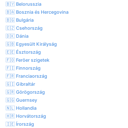
🇧🇾 Belorusszia
🇧🇦 Bosznia és Hercegovina
🇧🇬 Bulgária
🇨🇿 Csehország
🇩🇰 Dánia
🇬🇧 Egyesült Királyság
🇪🇪 Észtország
🇫🇴 Feröer szigetek
🇫🇮 Finnország
🇫🇷 Franciaország
🇬🇮 Gibraltár
🇬🇷 Görögország
🇬🇬 Guernsey
🇳🇱 Hollandia
🇭🇷 Horvátország
🇮🇪 Írország