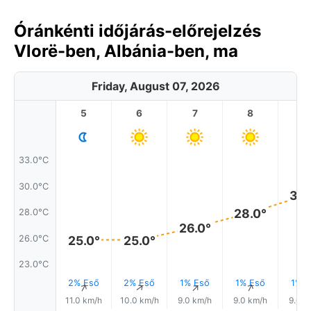
Óránkénti időjárás-előrejelzés
Vlorë-ben, Albánia-ben, ma
Friday, August 07, 2026
5
6
7
8
9
33.0°C
30.0°C
30.
28.0°
28.0°C
26.0°
26.0°C
25.0°
25.0°
23.0°C
2% Eső
2% Eső
1% Eső
1% Eső
1% E
↑
↑
↑
↑
11.0 km/h
10.0 km/h
9.0 km/h
9.0 km/h
9.0 k