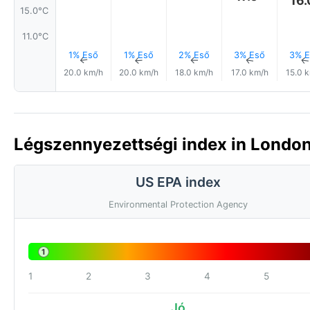
16.
15.0°C
11.0°C
1% Eső
1% Eső
2% Eső
3% Eső
3% E
↑
↑
↑
↑
20.0 km/h
20.0 km/h
18.0 km/h
17.0 km/h
15.0 
Légszennyezettségi index in London,
US EPA index
Environmental Protection Agency
1
1
2
3
4
5
Jó