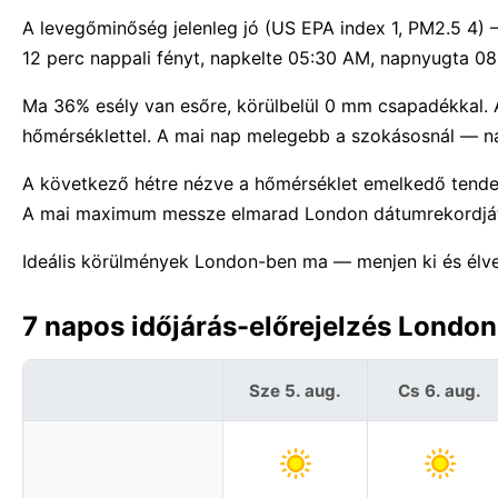
A levegőminőség jelenleg jó (US EPA index 1, PM2.5 4) 
12 perc nappali fényt, napkelte 05:30 AM, napnyugta 0
Ma 36% esély van esőre, körülbelül 0 mm csapadékkal. 
hőmérséklettel. A mai nap melegebb a szokásosnál — na
A következő hétre nézve a hőmérséklet emelkedő tenden
A mai maximum messze elmarad London dátumrekordját
Ideális körülmények London-ben ma — menjen ki és élv
7 napos időjárás-előrejelzés London
Sze 5. aug.
Cs 6. aug.