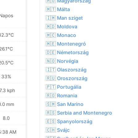
🇭🇺 Magyarország
🇲🇹 Málta
Napos
Napos
🇮🇲 Man sziget
🇲🇩 Moldova
32.3°C
29.4°C
🇲🇨 Monaco
🇲🇪 Montenegró
26.1°C
24.1°C
🇩🇪 Németország
🇳🇴 Norvégia
20.5°C
19.1°C
🇮🇹 Olaszország
33%
54%
🇷🇺 Oroszország
🇵🇹 Portugália
7.3 kph
16.6 kph
🇷🇴 Romania
🇸🇲 San Marino
0.0 mm
0.0 mm
🇷🇸 Serbia and Montenegro
8.0
7.0
🇪🇸 Spanyolország
🇨🇭 Svájc
5:38 AM
05:40 AM