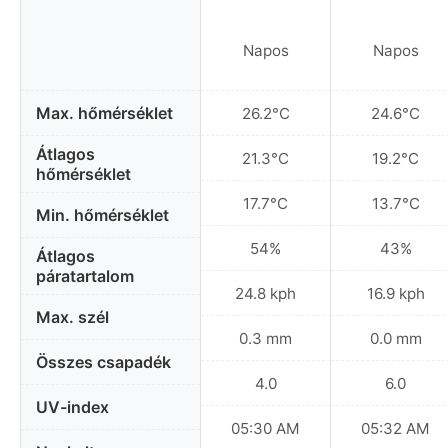
Napos
Napos
Max. hőmérséklet
26.2°C
24.6°C
Átlagos
21.3°C
19.2°C
hőmérséklet
17.7°C
13.7°C
Min. hőmérséklet
54%
43%
Átlagos
páratartalom
24.8 kph
16.9 kph
Max. szél
0.3 mm
0.0 mm
Összes csapadék
4.0
6.0
UV-index
05:30 AM
05:32 AM