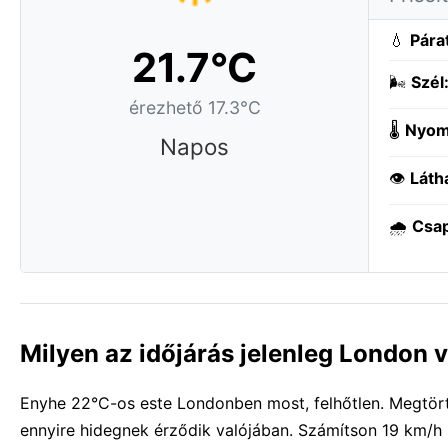
💧
Pára
21.7°C
🌬️
Szél
érezhető 17.3°C
🌡️
Nyom
Napos
👁️
Láth
🌧️
Csa
Milyen az időjárás jelenleg London
Enyhe 22°C-os este Londonben most, felhőtlen. Megtört 
ennyire hidegnek érződik valójában. Számítson 19 km/h 