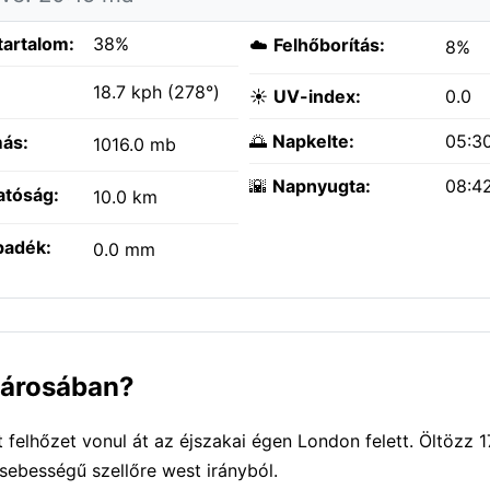
tartalom:
38%
☁️
Felhőborítás:
8%
:
18.7 kph (278°)
☀️
UV-index:
0.0
🌅
Napkelte:
05:3
ás:
1016.0 mb
🌇
Napnyugta:
08:4
atóság:
10.0 km
padék:
0.0 mm
 városában?
felhőzet vonul át az éjszakai égen London felett. Öltözz 
sebességű szellőre west irányból.