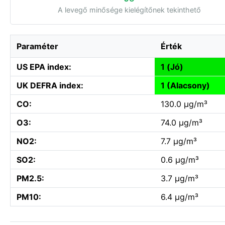
A levegő minősége kielégítőnek tekinthető
Paraméter
Érték
US EPA index:
1 (Jó)
UK DEFRA index:
1 (Alacsony)
CO:
130.0 µg/m³
O3:
74.0 µg/m³
NO2:
7.7 µg/m³
SO2:
0.6 µg/m³
PM2.5:
3.7 µg/m³
PM10:
6.4 µg/m³