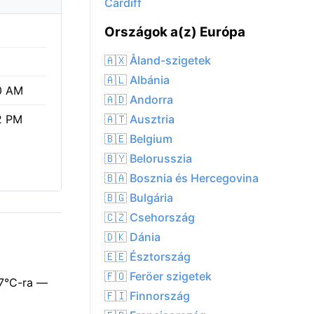
Cardiff
Országok a(z) Európa
🇦🇽 Åland-szigetek
🇦🇱 Albánia
0 AM
🇦🇩 Andorra
🇦🇹 Ausztria
2 PM
🇧🇪 Belgium
🇧🇾 Belorusszia
🇧🇦 Bosznia és Hercegovina
🇧🇬 Bulgária
🇨🇿 Csehország
🇩🇰 Dánia
🇪🇪 Észtország
🇫🇴 Feröer szigetek
17°C-ra —
🇫🇮 Finnország