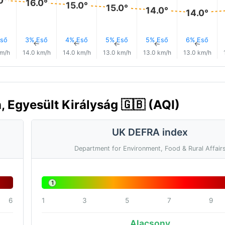
0°
16.0°
15.0°
15.0°
14.0°
14.0°
ső
3% Eső
4% Eső
5% Eső
5% Eső
6% Eső
↑
↑
↑
↑
↑
↑
km/h
14.0 km/h
14.0 km/h
13.0 km/h
13.0 km/h
13.0 km/h
 Egyesült Királyság 🇬🇧 (AQI)
UK DEFRA index
Department for Environment, Food & Rural Affair
1
6
1
3
5
7
9
Alacsony