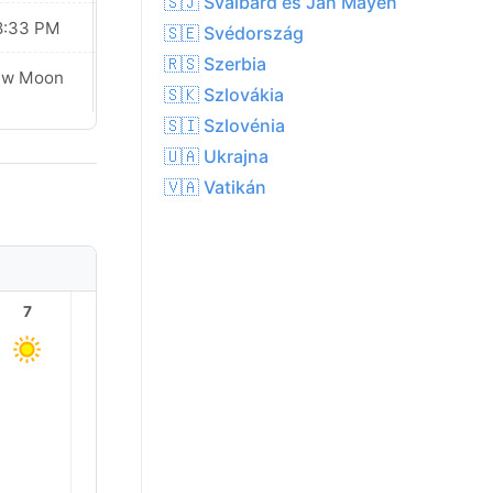
🇸🇯 Svalbard és Jan Mayen
8:33 PM
08:31 PM
🇸🇪 Svédország
🇷🇸 Szerbia
ew Moon
New Moon
🇸🇰 Szlovákia
🇸🇮 Szlovénia
🇺🇦 Ukrajna
🇻🇦 Vatikán
7
8
9
10
11
12
21.0°
20.0°
18.0°
17.0°