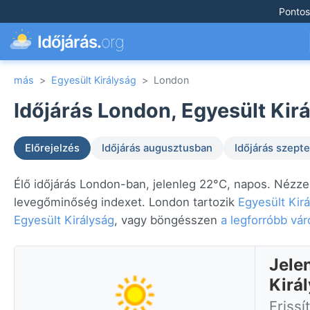
Pontos
Időjárás.
org
más
>
Egyesült Királyság
>
London
Időjárás London, Egyesült Kirá
Előrejelzés
Időjárás augusztusban
Időjárás szep
Élő időjárás London-ban, jelenleg 22°C, napos. Nézze 
levegőminőség indexet. London tartozik
Egyesült Kir
Egyesült Királyság
, vagy böngésszen
a legforróbb vá
Jele
Kirá
Frissí