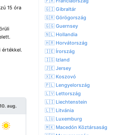
🇫🇷 Franciaország
zú 15 óra
🇬🇮 Gibraltár
🇬🇷 Görögország
🇬🇬 Guernsey
rüli
🇳🇱 Hollandia
lett.
🇭🇷 Horvátország
 értékkel.
🇮🇪 Írország
🇮🇸 Izland
🇯🇪 Jersey
🇽🇰 Koszovó
🇵🇱 Lengyelország
🇱🇻 Lettország
🇱🇮 Liechtenstein
10. aug.
K 11. aug.
🇱🇹 Litvánia
🇱🇺 Luxemburg
🇲🇰 Macedón Köztársaság