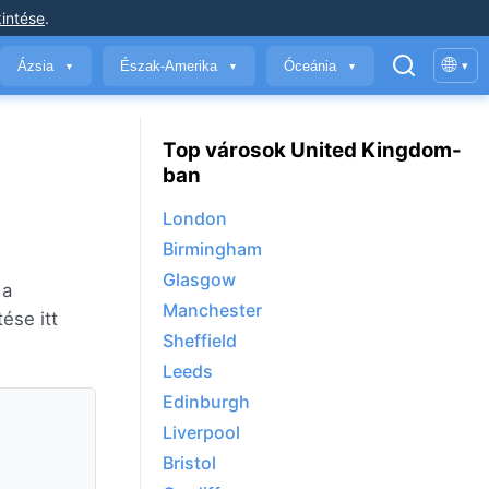
intése
.
🌐
Ázsia
Észak-Amerika
Óceánia
▾
▼
▼
▼
Top városok United Kingdom-
ban
London
Birmingham
Glasgow
 a
Manchester
ése itt
Sheffield
Leeds
Edinburgh
Liverpool
Bristol