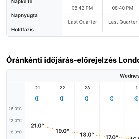
Napkelte
08:42 PM
08:40 PM
Napnyugta
Last Quarter
Last Quarter
Holdfázis
Óránkénti időjárás-előrejelzés Lond
Wednes
21
22
23
1
26.0°C
22.0°C
21.0°
19.0°
18.0°C
18.0°
17.0°