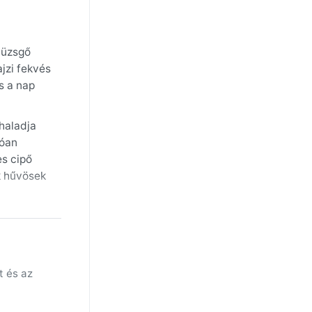
yüzsgő
jzi fekvés
és a nap
haladja
dóan
es cipő
k hűvösek
szi
ha még
ti az
t és az