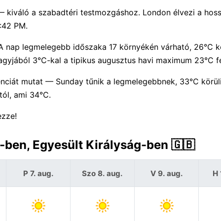
— kiváló a szabadtéri testmozgáshoz. London élvezi a hoss
8:42 PM.
A nap legmelegebb időszaka 17 környékén várható, 26°C kö
gyjából 3°C-kal a tipikus augusztus havi maximum 23°C fe
ciát mutat — Sunday tűnik a legmelegebbnek, 33°C körüli
ól, ami 34°C.
ezze!
-ben, Egyesült Királyság-ben 🇬🇧
P 7. aug.
Szo 8. aug.
V 9. aug.
H 