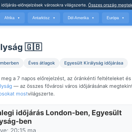
 időjárás-előrejelzések
városokra világszerte
.
Összes ország megtek
Afrika
Antarktisz
Dél-Amerika
Európa
▼
▼
▼
▼
lyság 🇬🇧
temberben
Éves átlagok
Egyesült Királyság időjárása
meg a 7 napos előrejelzést, az óránkénti feltételeket és
ályság
— az összes fővárosi város időjárásának megtekint
rosokat most
világszerte.
nlegi időjárás London-ben, Egyesült
lyság-ben
tve: 20:15 ma