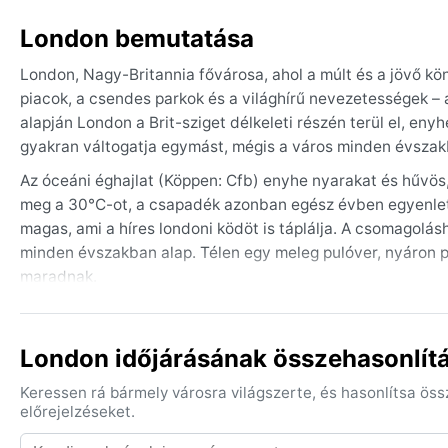
London bemutatása
London, Nagy-Britannia fővárosa, ahol a múlt és a jövő k
piacok, a csendes parkok és a világhírű nevezetességek – 
alapján London a Brit-sziget délkeleti részén terül el, enyh
gyakran váltogatja egymást, mégis a város minden évszakb
Az óceáni éghajlat (Köppen: Cfb) enyhe nyarakat és hűvös
meg a 30°C-ot, a csapadék azonban egész évben egyenlete
magas, ami a híres londoni ködöt is táplálja. A csomagolás
minden évszakban alap. Télen egy meleg pulóver, nyáron p
maradnak.
A legjobb időszak az utazásra májustól szeptemberig tart,
virágzás és az őszi aranyló parkok is kellemesek. Különleg
London időjárásának összehasonlítá
mindig beborítja a várost. Nagy viharok, hurrikánok nem j
utazót. A klíma kiszámíthatóan enyhe, csupán a reggeli pár
Keressen rá bármely városra világszerte, és hasonlítsa ös
előrejelzéseket.