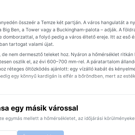
önnyedén összeér a Temze két partján. A város hangulatát a n
a Big Ben, a Tower vagy a Buckingham-palota – adják. A földra
e domborzattal, a folyó pedig a város éltető ereje. Itt az eső 
an tartogat valami újat.
, de nem dermesztő teleket hoz. Nyáron a hőmérséklet ritkán 
sen oszlik el, az évi 600–700 mm-rel. A páratartalom állan
hoz réteges öltözködés ajánlott: egy vízálló kabát és kényelm
edig egy könnyű kardigán is elfér a bőröndben, mert az esté
 amikor a legtöbb a napsütés és a legkevesebb az eső. A tava
es időjárási jelenség a sűrű köd, amely ma már ritkább, de né
sa egy másik várossal
ellemzőek, de egy-egy hirtelen zápor szinte bármikor meglephe
ára és a hirtelen szélváltozásokra érdemes felkészülni.
sze egymás mellett a hőmérsékletet, az időjárási körülményeke